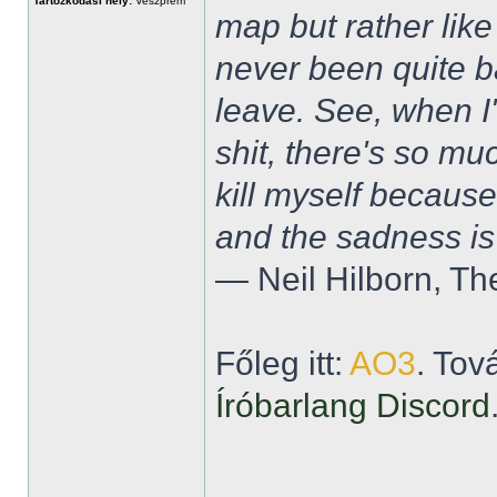
Tartózkodási hely:
Veszprém
map but rather like
never been quite 
leave. See, when I'
shit, there's so mu
kill myself becaus
and the sadness is
― Neil Hilborn, Th
Főleg itt:
AO3
. Tov
Íróbarlang Discord