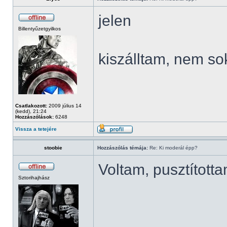
jelen
Billentyűzetgyilkos
kiszálltam, nem so
Csatlakozott:
2009 július 14
(kedd), 21:24
Hozzászólások:
6248
Vissza a tetejére
stoobie
Hozzászólás témája:
Re: Ki moderál épp?
Voltam, pusztított
Sztorihajhász