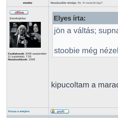
stoobie
Hozzászólás témája:
Re: Ki moderál épp?
Elyes írta:
Sztorihajhász
jön a váltás; supn
stoobie még néze
Csatlakozott:
2008 szeptember
11 (csütörtök), 7:53
Hozzászólások:
1508
kipucoltam a mar
Vissza a tetejére