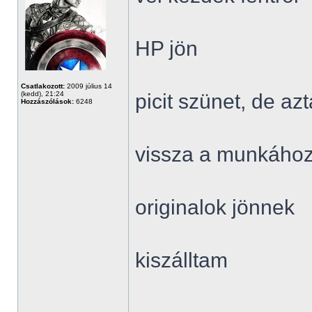
HP jön
Csatlakozott:
2009 július 14
(kedd), 21:24
picit szünet, de a
Hozzászólások:
6248
vissza a munkáho
originalok jönnek
kiszálltam