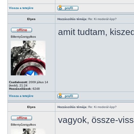
Vissza a tetejére
Elyes
Hozzászólás témája:
Re: Ki moderál épp?
amit tudtam, kisze
Billentyűzetgyilkos
Csatlakozott:
2009 július 14
(kedd), 21:24
Hozzászólások:
6248
Vissza a tetejére
Elyes
Hozzászólás témája:
Re: Ki moderál épp?
vagyok, össze-vis
Billentyűzetgyilkos