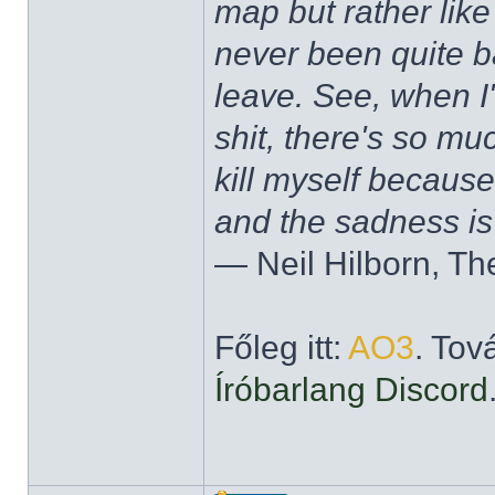
map but rather like
never been quite 
leave. See, when I'
shit, there's so mu
kill myself becaus
and the sadness is
― Neil Hilborn, Th
Főleg itt:
AO3
. Tov
Íróbarlang Discord