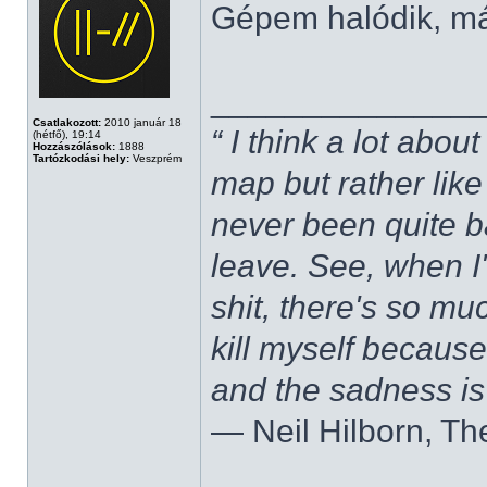
Gépem halódik, m
______________
Csatlakozott:
2010 január 18
“ I think a lot about
(hétfő), 19:14
Hozzászólások:
1888
Tartózkodási hely:
Veszprém
map but rather like
never been quite 
leave. See, when I'
shit, there's so mu
kill myself becaus
and the sadness is
― Neil Hilborn, Th