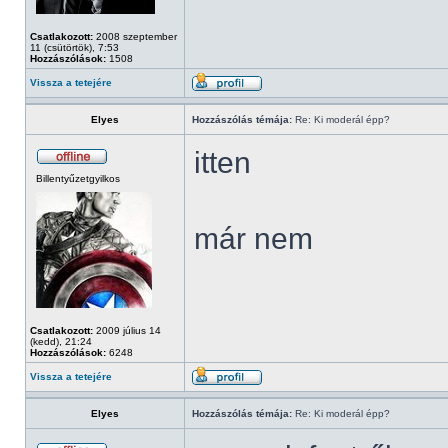
Csatlakozott:
2008 szeptember
11 (csütörtök), 7:53
Hozzászólások:
1508
Vissza a tetejére
Elyes
Hozzászólás témája:
Re: Ki moderál épp?
itten
Billentyűzetgyilkos
már nem
Csatlakozott:
2009 július 14
(kedd), 21:24
Hozzászólások:
6248
Vissza a tetejére
Elyes
Hozzászólás témája:
Re: Ki moderál épp?