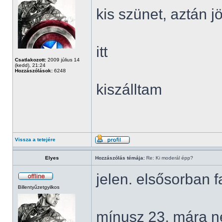
kis szünet, aztán 
itt
Csatlakozott:
2009 július 14
(kedd), 21:24
Hozzászólások:
6248
kiszálltam
Vissza a tetejére
Elyes
Hozzászólás témája:
Re: Ki moderál épp?
jelen. elsősorban
Billentyűzetgyilkos
mínusz 23. mára n