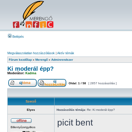
Belépés
Megválaszolatlan hozzászólások
|
Aktív témák
Fórum kezdőlap
»
Merengő
»
Adminrendszer
Ki moderál épp?
Moderátor:
Kadma
Oldal:
1
/
58
[ 2857 hozzászólás ]
Szerző
Elyes
Hozzászólás témája:
Re: Ki moderál épp?
picit bent
Billentyűzetgyilkos