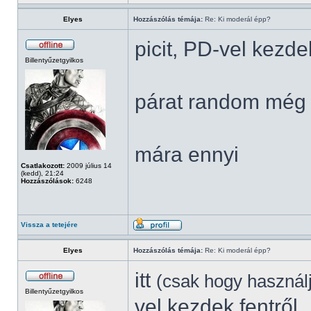
Elyes
Hozzászólás témája:
Re: Ki moderál épp?
picit, PD-vel kezde
Billentyűzetgyilkos
párat random még 
mára ennyi
Csatlakozott:
2009 július 14
(kedd), 21:24
Hozzászólások:
6248
Vissza a tetejére
Elyes
Hozzászólás témája:
Re: Ki moderál épp?
itt
(csak hogy használ
Billentyűzetgyilkos
vel kezdek fentről