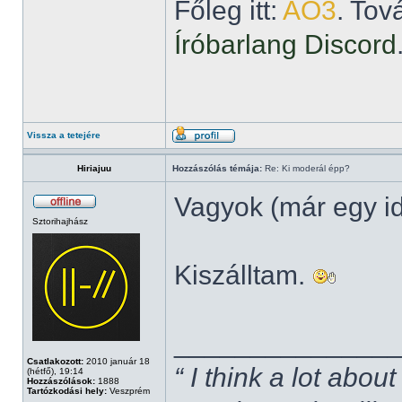
Főleg itt:
AO3
. Tov
Íróbarlang Discord
Vissza a tetejére
Hiriajuu
Hozzászólás témája:
Re: Ki moderál épp?
Vagyok (már egy i
Sztorihajhász
Kiszálltam.
______________
Csatlakozott:
2010 január 18
“ I think a lot about
(hétfő), 19:14
Hozzászólások:
1888
Tartózkodási hely:
Veszprém