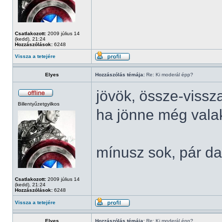
Csatlakozott:
2009 július 14
(kedd), 21:24
Hozzászólások:
6248
Vissza a tetejére
Elyes
Hozzászólás témája:
Re: Ki moderál épp?
jövök, össze-vissz
Billentyűzetgyilkos
ha jönne még valaki
mínusz sok, pár da
Csatlakozott:
2009 július 14
(kedd), 21:24
Hozzászólások:
6248
Vissza a tetejére
Elyes
Hozzászólás témája:
Re: Ki moderál épp?