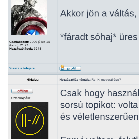
Akkor jön a váltás
*fáradt sóhaj* üres
Csatlakozott:
2009 július 14
(kedd), 21:24
Hozzászólások:
6248
Vissza a tetejére
Hiriajuu
Hozzászólás témája:
Re: Ki moderál épp?
Csak hogy használ
Sztorihajhász
sorsú topikot: vol
és véletlenszerűen