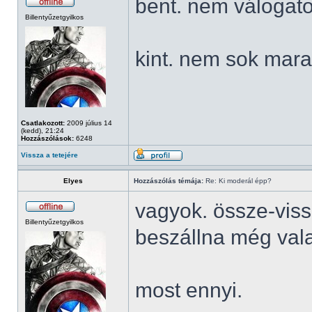
bent. nem válogato
Billentyűzetgyilkos
kint. nem sok mara
Csatlakozott:
2009 július 14
(kedd), 21:24
Hozzászólások:
6248
Vissza a tetejére
Elyes
Hozzászólás témája:
Re: Ki moderál épp?
vagyok. össze-viss
Billentyűzetgyilkos
beszállna még vala
most ennyi.