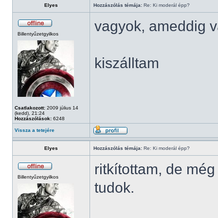
Elyes
Hozzászólás témája:
Re: Ki moderál épp?
vagyok, ameddig v
Billentyűzetgyilkos
kiszálltam
Csatlakozott:
2009 július 14
(kedd), 21:24
Hozzászólások:
6248
Vissza a tetejére
Elyes
Hozzászólás témája:
Re: Ki moderál épp?
ritkítottam, de mé
Billentyűzetgyilkos
tudok.