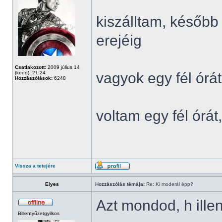
kiszálltam, később
erejéig
Csatlakozott:
2009 július 14
(kedd), 21:24
vagyok egy fél órát
Hozzászólások:
6248
voltam egy fél órá
Vissza a tetejére
Elyes
Hozzászólás témája:
Re: Ki moderál épp?
Azt mondod, h ille
Billentyűzetgyilkos