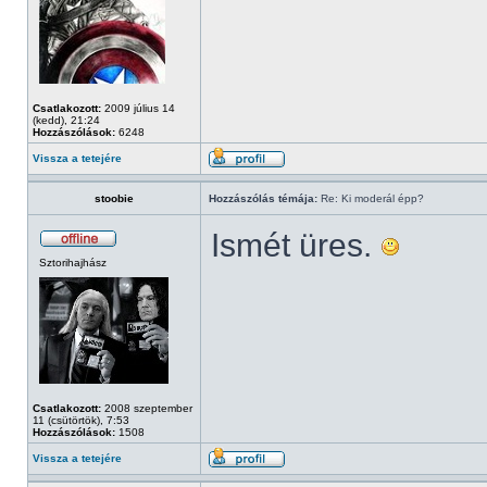
Csatlakozott:
2009 július 14
(kedd), 21:24
Hozzászólások:
6248
Vissza a tetejére
stoobie
Hozzászólás témája:
Re: Ki moderál épp?
Ismét üres.
Sztorihajhász
Csatlakozott:
2008 szeptember
11 (csütörtök), 7:53
Hozzászólások:
1508
Vissza a tetejére