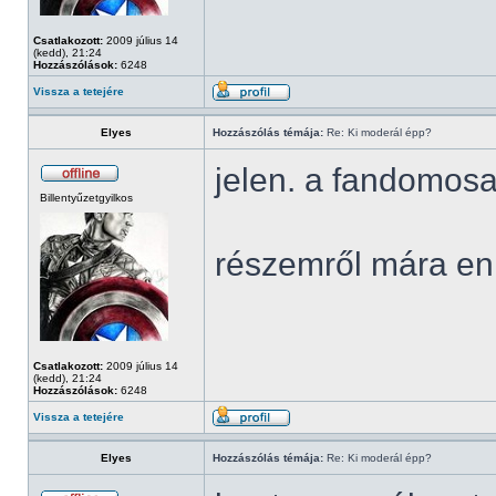
Csatlakozott:
2009 július 14
(kedd), 21:24
Hozzászólások:
6248
Vissza a tetejére
Elyes
Hozzászólás témája:
Re: Ki moderál épp?
jelen. a fandomosa
Billentyűzetgyilkos
részemről mára en
Csatlakozott:
2009 július 14
(kedd), 21:24
Hozzászólások:
6248
Vissza a tetejére
Elyes
Hozzászólás témája:
Re: Ki moderál épp?