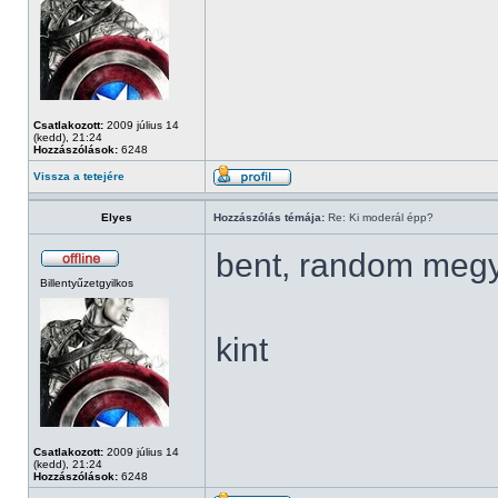
Csatlakozott:
2009 július 14
(kedd), 21:24
Hozzászólások:
6248
Vissza a tetejére
Elyes
Hozzászólás témája:
Re: Ki moderál épp?
bent, random meg
Billentyűzetgyilkos
kint
Csatlakozott:
2009 július 14
(kedd), 21:24
Hozzászólások:
6248