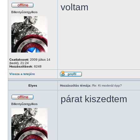
voltam
Billentyűzetgyilkos
Csatlakozott:
2009 július 14
(kedd), 21:24
Hozzászólások:
6248
Vissza a tetejére
Elyes
Hozzászólás témája:
Re: Ki moderál épp?
párat kiszedtem
Billentyűzetgyilkos