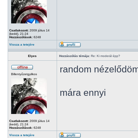
Csatlakozott:
2009 július 14
(kedd), 21:24
Hozzászólások:
6248
Vissza a tetejére
Elyes
Hozzászólás témája:
Re: Ki moderál épp?
random nézelődö
Billentyűzetgyilkos
mára ennyi
Csatlakozott:
2009 július 14
(kedd), 21:24
Hozzászólások:
6248
Vissza a tetejére