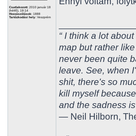
Ennyi voltam, folytk
Csatlakozott:
2010 január 18
(hétfő), 19:14
Hozzászólások:
1888
Tartózkodási hely:
Veszprém
______________
“ I think a lot about
map but rather like
never been quite 
leave. See, when I'
shit, there's so mu
kill myself becaus
and the sadness is
― Neil Hilborn, Th