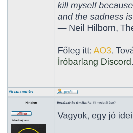
kill myself becaus
and the sadness is
― Neil Hilborn, Th
Főleg itt:
AO3
. Tov
Íróbarlang Discord
Vissza a tetejére
Hiriajuu
Hozzászólás témája:
Re: Ki moderál épp?
Vagyok, egy jó ide
Sztorihajhász