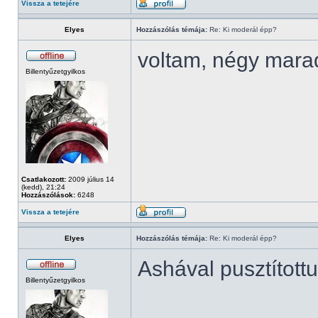
Vissza a tetejére
Elyes
Hozzászólás témája:
Re: Ki moderál épp?
voltam, négy mara
Billentyűzetgyilkos
Csatlakozott:
2009 július 14
(kedd), 21:24
Hozzászólások:
6248
Vissza a tetejére
Elyes
Hozzászólás témája:
Re: Ki moderál épp?
Ashával pusztított
Billentyűzetgyilkos