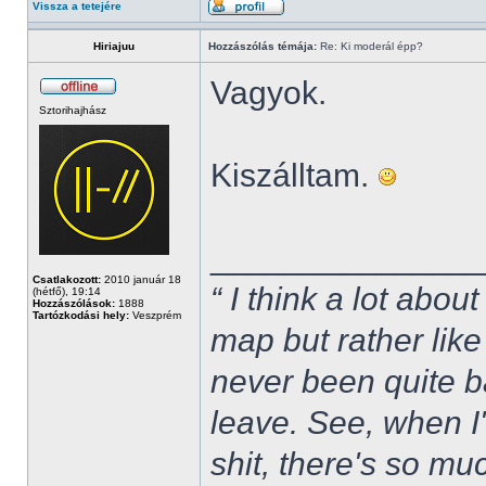
Vissza a tetejére
Hiriajuu
Hozzászólás témája:
Re: Ki moderál épp?
Vagyok.
Sztorihajhász
Kiszálltam.
______________
Csatlakozott:
2010 január 18
“ I think a lot about
(hétfő), 19:14
Hozzászólások:
1888
Tartózkodási hely:
Veszprém
map but rather like
never been quite 
leave. See, when I'
shit, there's so mu