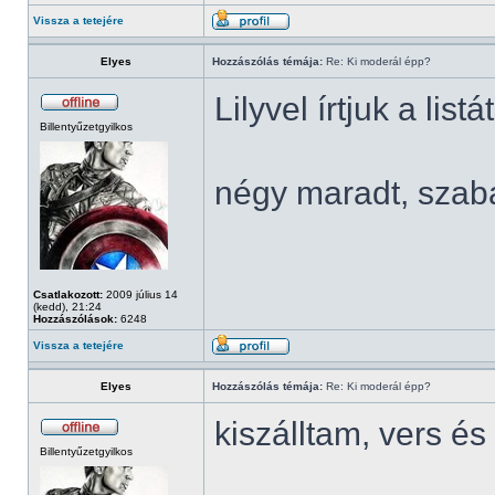
Vissza a tetejére
Elyes
Hozzászólás témája:
Re: Ki moderál épp?
Lilyvel írtjuk a listá
Billentyűzetgyilkos
négy maradt, szab
Csatlakozott:
2009 július 14
(kedd), 21:24
Hozzászólások:
6248
Vissza a tetejére
Elyes
Hozzászólás témája:
Re: Ki moderál épp?
kiszálltam, vers 
Billentyűzetgyilkos