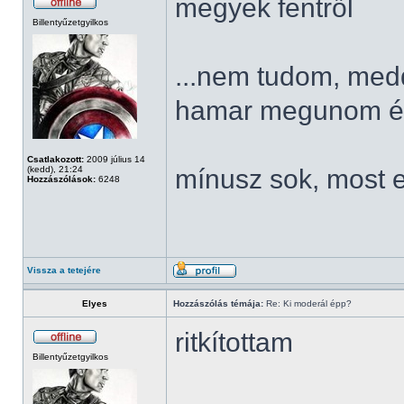
megyek fentről
Billentyűzetgyilkos
...nem tudom, meddi
hamar megunom és 
Csatlakozott:
2009 július 14
(kedd), 21:24
mínusz sok, most 
Hozzászólások:
6248
Vissza a tetejére
Elyes
Hozzászólás témája:
Re: Ki moderál épp?
ritkítottam
Billentyűzetgyilkos