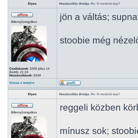
Elyes
Hozzászólás témája:
Re: Ki moderál épp?
jön a váltás; supn
Billentyűzetgyilkos
stoobie még nézel
Csatlakozott:
2009 július 14
(kedd), 21:24
Hozzászólások:
6248
Vissza a tetejére
Elyes
Hozzászólás témája:
Re: Ki moderál épp?
reggeli közben kö
Billentyűzetgyilkos
mínusz sok; stoob