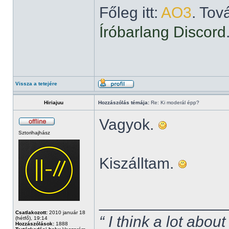
Főleg itt:
AO3
. Tov
Íróbarlang Discord
Vissza a tetejére
Hiriajuu
Hozzászólás témája:
Re: Ki moderál épp?
Vagyok.
Sztorihajhász
Kiszálltam.
______________
Csatlakozott:
2010 január 18
“ I think a lot about
(hétfő), 19:14
Hozzászólások:
1888