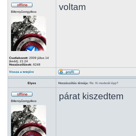
voltam
Billentyűzetgyilkos
Csatlakozott:
2009 július 14
(kedd), 21:24
Hozzászólások:
6248
Vissza a tetejére
Elyes
Hozzászólás témája:
Re: Ki moderál épp?
párat kiszedtem
Billentyűzetgyilkos