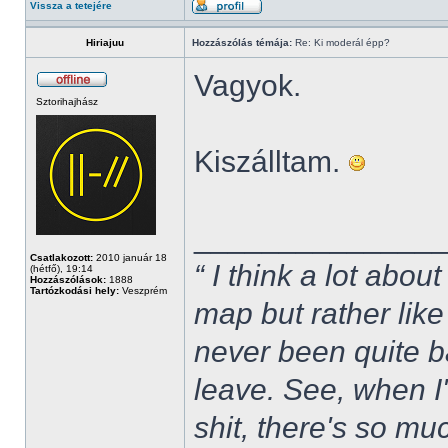
Vissza a tetejére
Hiriajuu
Hozzászólás témája:
Re: Ki moderál épp?
Vagyok.
Sztorihajhász
Kiszálltam.
______________
Csatlakozott:
2010 január 18
“ I think a lot about
(hétfő), 19:14
Hozzászólások:
1888
Tartózkodási hely:
Veszprém
map but rather like
never been quite 
leave. See, when I'
shit, there's so mu