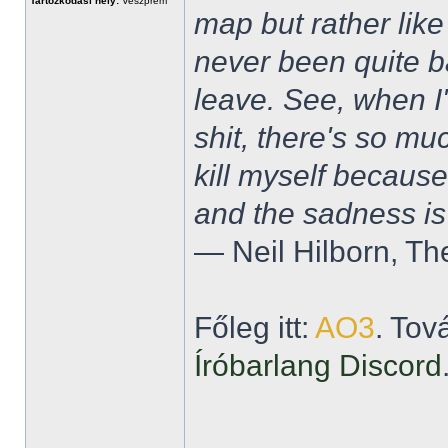
Tartózkodási hely:
Veszprém
map but rather like
never been quite 
leave. See, when I'
shit, there's so mu
kill myself becaus
and the sadness is
― Neil Hilborn, Th
Főleg itt:
AO3
. Tov
Íróbarlang Discord