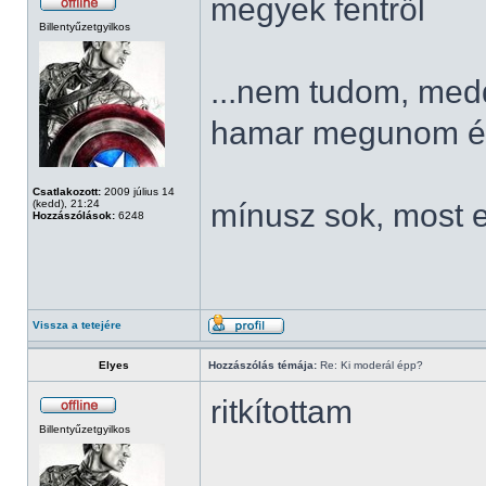
megyek fentről
Billentyűzetgyilkos
...nem tudom, meddi
hamar megunom és 
Csatlakozott:
2009 július 14
(kedd), 21:24
mínusz sok, most 
Hozzászólások:
6248
Vissza a tetejére
Elyes
Hozzászólás témája:
Re: Ki moderál épp?
ritkítottam
Billentyűzetgyilkos