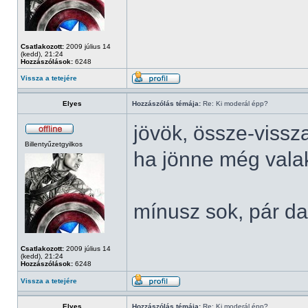
Csatlakozott:
2009 július 14
(kedd), 21:24
Hozzászólások:
6248
Vissza a tetejére
Elyes
Hozzászólás témája:
Re: Ki moderál épp?
jövök, össze-vissz
Billentyűzetgyilkos
ha jönne még valaki
mínusz sok, pár da
Csatlakozott:
2009 július 14
(kedd), 21:24
Hozzászólások:
6248
Vissza a tetejére
Elyes
Hozzászólás témája:
Re: Ki moderál épp?