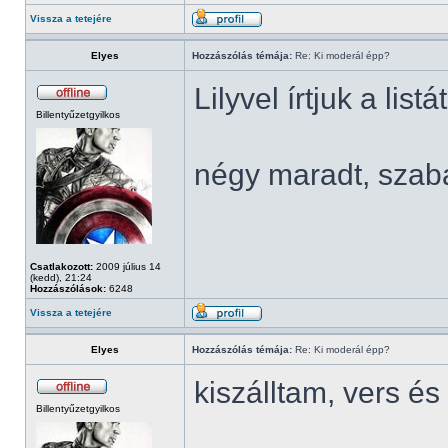
Vissza a tetejére
Elyes
Hozzászólás témája:
Re: Ki moderál épp?
Lilyvel írtjuk a listá
Billentyűzetgyilkos
négy maradt, szab
Csatlakozott:
2009 július 14
(kedd), 21:24
Hozzászólások:
6248
Vissza a tetejére
Elyes
Hozzászólás témája:
Re: Ki moderál épp?
kiszálltam, vers 
Billentyűzetgyilkos