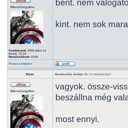
bent. nem válogato
Billentyűzetgyilkos
kint. nem sok mara
Csatlakozott:
2009 július 14
(kedd), 21:24
Hozzászólások:
6248
Vissza a tetejére
Elyes
Hozzászólás témája:
Re: Ki moderál épp?
vagyok. össze-viss
Billentyűzetgyilkos
beszállna még vala
most ennyi.