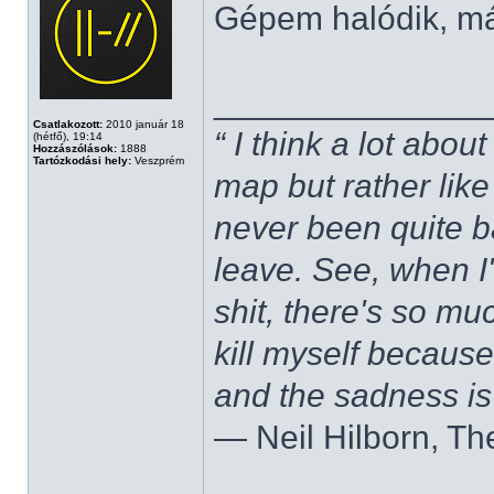
Gépem halódik, m
______________
Csatlakozott:
2010 január 18
“ I think a lot about
(hétfő), 19:14
Hozzászólások:
1888
Tartózkodási hely:
Veszprém
map but rather like
never been quite 
leave. See, when I'
shit, there's so mu
kill myself becaus
and the sadness is
― Neil Hilborn, Th