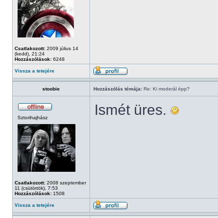
Csatlakozott:
2009 július 14
(kedd), 21:24
Hozzászólások:
6248
Vissza a tetejére
stoobie
Hozzászólás témája:
Re: Ki moderál épp?
Ismét üres.
Sztorihajhász
Csatlakozott:
2008 szeptember
11 (csütörtök), 7:53
Hozzászólások:
1508
Vissza a tetejére