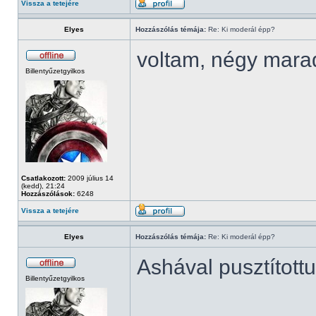
Vissza a tetejére
Elyes
Hozzászólás témája:
Re: Ki moderál épp?
voltam, négy mara
Billentyűzetgyilkos
Csatlakozott:
2009 július 14
(kedd), 21:24
Hozzászólások:
6248
Vissza a tetejére
Elyes
Hozzászólás témája:
Re: Ki moderál épp?
Ashával pusztított
Billentyűzetgyilkos