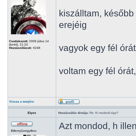
kiszálltam, később
erejéig
Csatlakozott:
2009 július 14
(kedd), 21:24
vagyok egy fél órát
Hozzászólások:
6248
voltam egy fél órá
Vissza a tetejére
Elyes
Hozzászólás témája:
Re: Ki moderál épp?
Azt mondod, h ille
Billentyűzetgyilkos