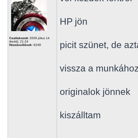
HP jön
Csatlakozott:
2009 július 14
(kedd), 21:24
picit szünet, de a
Hozzászólások:
6248
vissza a munkáho
originalok jönnek
kiszálltam