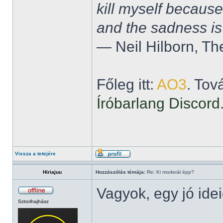
kill myself becaus
and the sadness is
― Neil Hilborn, Th
Főleg itt:
AO3
. Tov
Íróbarlang Discord
Vissza a tetejére
Hiriajuu
Hozzászólás témája:
Re: Ki moderál épp?
Vagyok, egy jó ide
Sztorihajhász