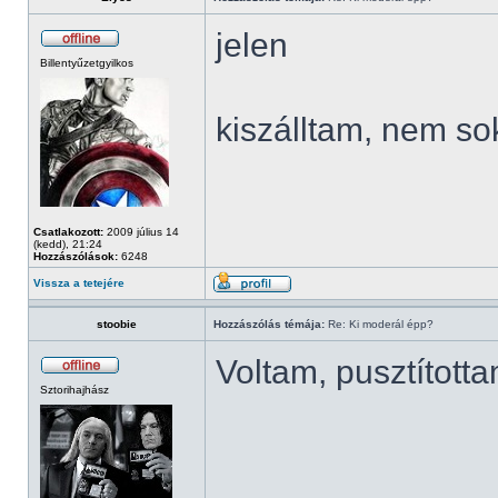
jelen
Billentyűzetgyilkos
kiszálltam, nem so
Csatlakozott:
2009 július 14
(kedd), 21:24
Hozzászólások:
6248
Vissza a tetejére
stoobie
Hozzászólás témája:
Re: Ki moderál épp?
Voltam, pusztított
Sztorihajhász