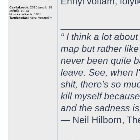
Ennyi voltam, folytk
Csatlakozott:
2010 január 18
(hétfő), 19:14
Hozzászólások:
1888
Tartózkodási hely:
Veszprém
______________
“ I think a lot about
map but rather like
never been quite 
leave. See, when I'
shit, there's so mu
kill myself becaus
and the sadness is
― Neil Hilborn, Th