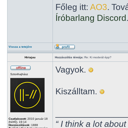
Főleg itt:
AO3
. Tov
Íróbarlang Discord
Vissza a tetejére
Hiriajuu
Hozzászólás témája:
Re: Ki moderál épp?
Vagyok.
Sztorihajhász
Kiszálltam.
______________
Csatlakozott:
2010 január 18
“ I think a lot about
(hétfő), 19:14
Hozzászólások:
1888