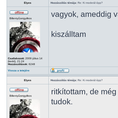
Elyes
Hozzászólás témája:
Re: Ki moderál épp?
vagyok, ameddig v
Billentyűzetgyilkos
kiszálltam
Csatlakozott:
2009 július 14
(kedd), 21:24
Hozzászólások:
6248
Vissza a tetejére
Elyes
Hozzászólás témája:
Re: Ki moderál épp?
ritkítottam, de mé
Billentyűzetgyilkos
tudok.