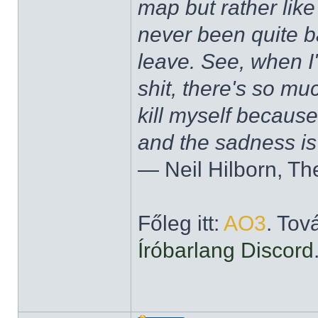
map but rather like
never been quite 
leave. See, when I'
shit, there's so mu
kill myself becaus
and the sadness is
― Neil Hilborn, Th
Főleg itt:
AO3
. Tov
Íróbarlang Discord