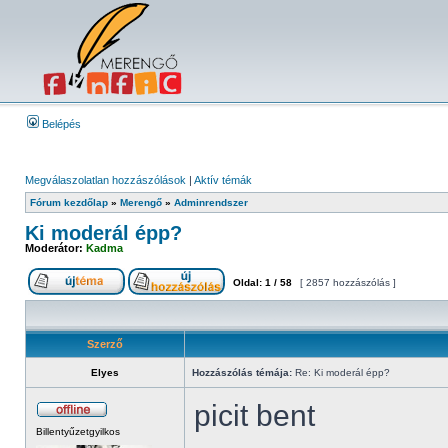
Belépés
Megválaszolatlan hozzászólások
|
Aktív témák
Fórum kezdőlap
»
Merengő
»
Adminrendszer
Ki moderál épp?
Moderátor:
Kadma
Oldal:
1
/
58
[ 2857 hozzászólás ]
Szerző
Elyes
Hozzászólás témája:
Re: Ki moderál épp?
picit bent
Billentyűzetgyilkos