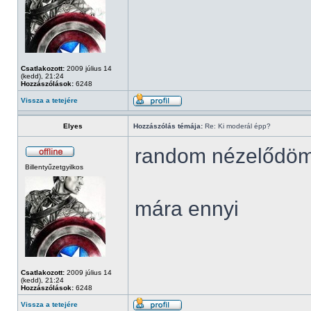
Csatlakozott:
2009 július 14
(kedd), 21:24
Hozzászólások:
6248
Vissza a tetejére
Elyes
Hozzászólás témája:
Re: Ki moderál épp?
random nézelődö
Billentyűzetgyilkos
mára ennyi
Csatlakozott:
2009 július 14
(kedd), 21:24
Hozzászólások:
6248
Vissza a tetejére