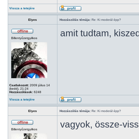
Vissza a tetejére
Elyes
Hozzászólás témája:
Re: Ki moderál épp?
amit tudtam, kisze
Billentyűzetgyilkos
Csatlakozott:
2009 július 14
(kedd), 21:24
Hozzászólások:
6248
Vissza a tetejére
Elyes
Hozzászólás témája:
Re: Ki moderál épp?
vagyok, össze-vis
Billentyűzetgyilkos