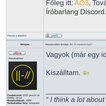
Főleg itt:
AO3
. Tov
Íróbarlang Discord
Vissza a tetejére
Hiriajuu
Hozzászólás témája:
Re: Ki moderál épp?
Vagyok (már egy i
Sztorihajhász
Kiszálltam.
______________
Csatlakozott:
2010 január 18
“ I think a lot about
(hétfő), 19:14
Hozzászólások:
1888
Tartózkodási hely:
Veszprém