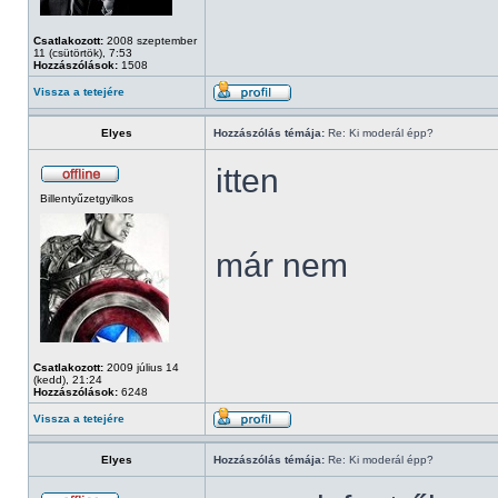
Csatlakozott:
2008 szeptember
11 (csütörtök), 7:53
Hozzászólások:
1508
Vissza a tetejére
Elyes
Hozzászólás témája:
Re: Ki moderál épp?
itten
Billentyűzetgyilkos
már nem
Csatlakozott:
2009 július 14
(kedd), 21:24
Hozzászólások:
6248
Vissza a tetejére
Elyes
Hozzászólás témája:
Re: Ki moderál épp?