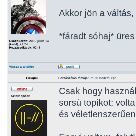
Akkor jön a váltás
*fáradt sóhaj* üres
Csatlakozott:
2009 július 14
(kedd), 21:24
Hozzászólások:
6248
Vissza a tetejére
Hiriajuu
Hozzászólás témája:
Re: Ki moderál épp?
Csak hogy használ
Sztorihajhász
sorsú topikot: vol
és véletlenszerűen