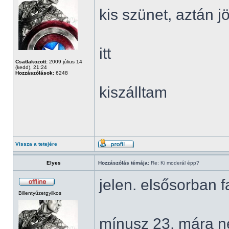
kis szünet, aztán 
itt
Csatlakozott:
2009 július 14
(kedd), 21:24
Hozzászólások:
6248
kiszálltam
Vissza a tetejére
Elyes
Hozzászólás témája:
Re: Ki moderál épp?
jelen. elsősorban
Billentyűzetgyilkos
mínusz 23. mára n