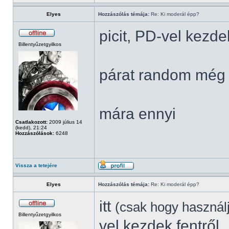
Elyes
Hozzászólás témája:
Re: Ki moderál épp?
picit, PD-vel kezde
Billentyűzetgyilkos
párat random még 
mára ennyi
Csatlakozott:
2009 július 14
(kedd), 21:24
Hozzászólások:
6248
Vissza a tetejére
Elyes
Hozzászólás témája:
Re: Ki moderál épp?
itt
(csak hogy használ
Billentyűzetgyilkos
vel kezdek fentről