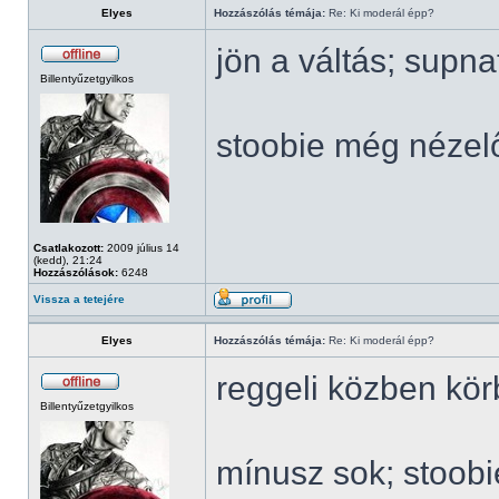
Elyes
Hozzászólás témája:
Re: Ki moderál épp?
jön a váltás; supn
Billentyűzetgyilkos
stoobie még nézel
Csatlakozott:
2009 július 14
(kedd), 21:24
Hozzászólások:
6248
Vissza a tetejére
Elyes
Hozzászólás témája:
Re: Ki moderál épp?
reggeli közben kö
Billentyűzetgyilkos
mínusz sok; stoob