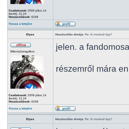
Csatlakozott:
2009 július 14
(kedd), 21:24
Hozzászólások:
6248
Vissza a tetejére
Elyes
Hozzászólás témája:
Re: Ki moderál épp?
jelen. a fandomosa
Billentyűzetgyilkos
részemről mára en
Csatlakozott:
2009 július 14
(kedd), 21:24
Hozzászólások:
6248
Vissza a tetejére
Elyes
Hozzászólás témája:
Re: Ki moderál épp?