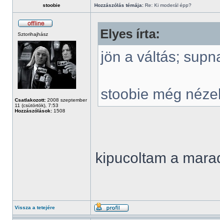
stoobie
Hozzászólás témája:
Re: Ki moderál épp?
Elyes írta:
Sztorihajhász
jön a váltás; supn
stoobie még néze
Csatlakozott:
2008 szeptember
11 (csütörtök), 7:53
Hozzászólások:
1508
kipucoltam a mar
Vissza a tetejére