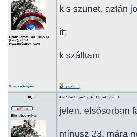
kis szünet, aztán 
itt
Csatlakozott:
2009 július 14
(kedd), 21:24
Hozzászólások:
6248
kiszálltam
Vissza a tetejére
Elyes
Hozzászólás témája:
Re: Ki moderál épp?
jelen. elsősorban
Billentyűzetgyilkos
mínusz 23. mára n