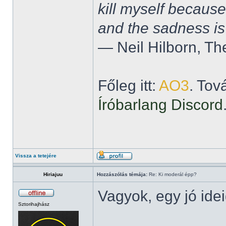
kill myself becaus
and the sadness is
― Neil Hilborn, Th
Főleg itt:
AO3
. Tov
Íróbarlang Discord
Vissza a tetejére
Hiriajuu
Hozzászólás témája:
Re: Ki moderál épp?
Vagyok, egy jó ide
Sztorihajhász