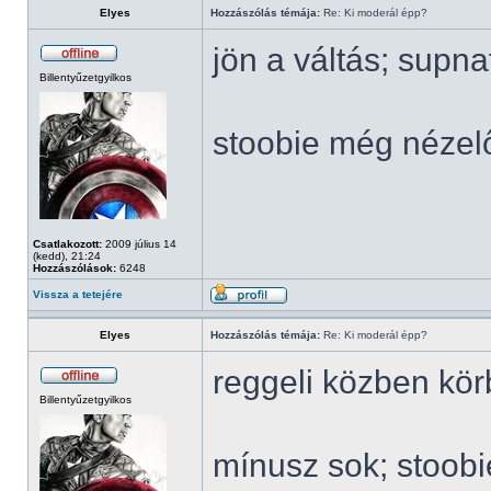
Elyes
Hozzászólás témája:
Re: Ki moderál épp?
jön a váltás; supn
Billentyűzetgyilkos
stoobie még nézel
Csatlakozott:
2009 július 14
(kedd), 21:24
Hozzászólások:
6248
Vissza a tetejére
Elyes
Hozzászólás témája:
Re: Ki moderál épp?
reggeli közben kö
Billentyűzetgyilkos
mínusz sok; stoob