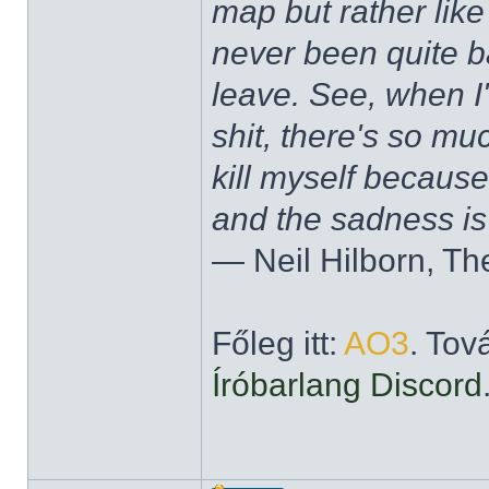
map but rather like
never been quite 
leave. See, when I'
shit, there's so mu
kill myself becaus
and the sadness is
― Neil Hilborn, Th
Főleg itt:
AO3
. Tov
Íróbarlang Discord