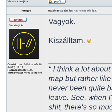
Vissza a tetejére
Hiriajuu
Hozzászólás témája:
Re: Ki moderál épp?
Vagyok.
Sztorihajhász
Kiszálltam.
______________
Csatlakozott:
2010 január 18
“ I think a lot about
(hétfő), 19:14
Hozzászólások:
1888
Tartózkodási hely:
Veszprém
map but rather like
never been quite 
leave. See, when I'
shit, there's so mu