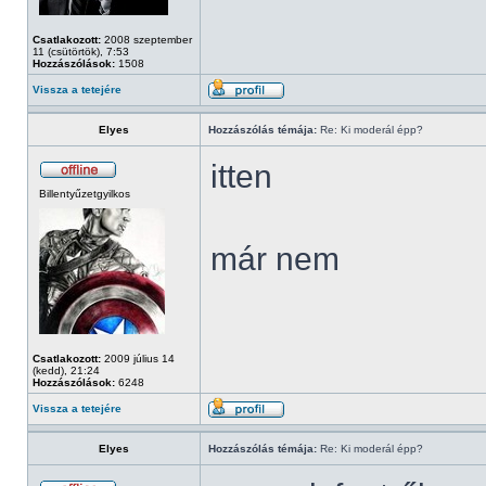
Csatlakozott:
2008 szeptember
11 (csütörtök), 7:53
Hozzászólások:
1508
Vissza a tetejére
Elyes
Hozzászólás témája:
Re: Ki moderál épp?
itten
Billentyűzetgyilkos
már nem
Csatlakozott:
2009 július 14
(kedd), 21:24
Hozzászólások:
6248
Vissza a tetejére
Elyes
Hozzászólás témája:
Re: Ki moderál épp?