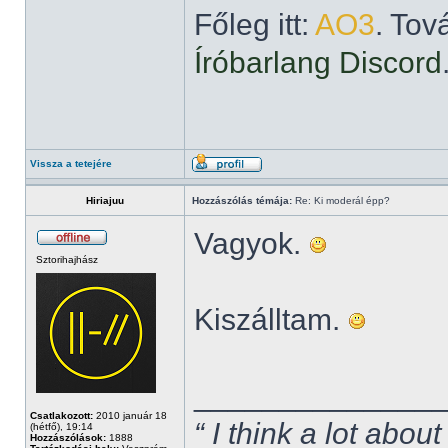
Főleg itt:
AO3
. Tov
Íróbarlang Discord
Vissza a tetejére
Hiriajuu
Hozzászólás témája:
Re: Ki moderál épp?
Vagyok.
Sztorihajhász
Kiszálltam.
______________
Csatlakozott:
2010 január 18
“ I think a lot about
(hétfő), 19:14
Hozzászólások:
1888