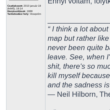
Ennyi voltam, folytk
Csatlakozott:
2010 január 18
(hétfő), 19:14
Hozzászólások:
1888
Tartózkodási hely:
Veszprém
______________
“ I think a lot about
map but rather like
never been quite 
leave. See, when I'
shit, there's so mu
kill myself becaus
and the sadness is
― Neil Hilborn, Th