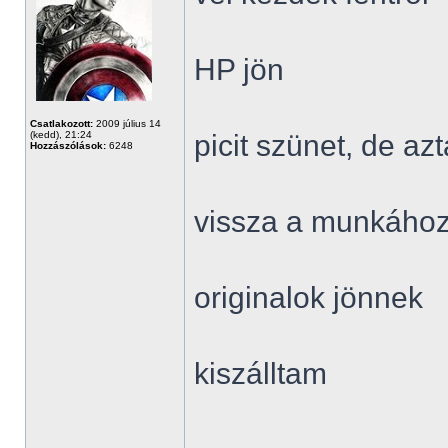
HP jön
Csatlakozott:
2009 július 14
(kedd), 21:24
picit szünet, de a
Hozzászólások:
6248
vissza a munkáho
originalok jönnek
kiszálltam