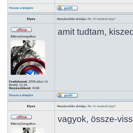
Vissza a tetejére
Elyes
Hozzászólás témája:
Re: Ki moderál épp?
amit tudtam, kisze
Billentyűzetgyilkos
Csatlakozott:
2009 július 14
(kedd), 21:24
Hozzászólások:
6248
Vissza a tetejére
Elyes
Hozzászólás témája:
Re: Ki moderál épp?
vagyok, össze-vis
Billentyűzetgyilkos