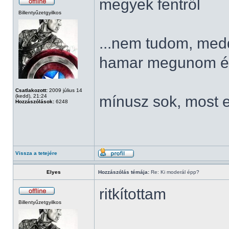
megyek fentről
Billentyűzetgyilkos
...nem tudom, meddi
hamar megunom és 
Csatlakozott:
2009 július 14
(kedd), 21:24
mínusz sok, most 
Hozzászólások:
6248
Vissza a tetejére
Elyes
Hozzászólás témája:
Re: Ki moderál épp?
ritkítottam
Billentyűzetgyilkos