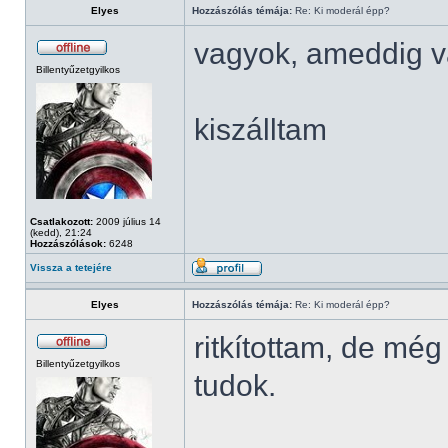
Elyes
Hozzászólás témája:
Re: Ki moderál épp?
vagyok, ameddig v
Billentyűzetgyilkos
kiszálltam
Csatlakozott:
2009 július 14
(kedd), 21:24
Hozzászólások:
6248
Vissza a tetejére
Elyes
Hozzászólás témája:
Re: Ki moderál épp?
ritkítottam, de mé
Billentyűzetgyilkos
tudok.