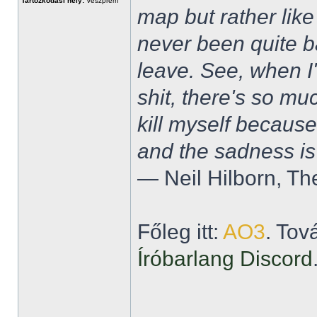
Tartózkodási hely:
Veszprém
map but rather like
never been quite 
leave. See, when I'
shit, there's so mu
kill myself becaus
and the sadness is
― Neil Hilborn, Th
Főleg itt:
AO3
. Tov
Íróbarlang Discord