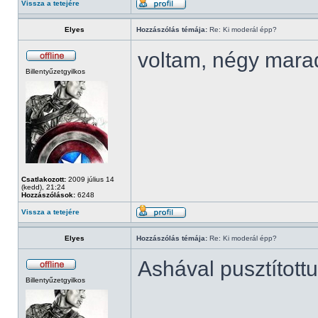
Vissza a tetejére
Elyes
Hozzászólás témája:
Re: Ki moderál épp?
voltam, négy mara
Billentyűzetgyilkos
Csatlakozott:
2009 július 14
(kedd), 21:24
Hozzászólások:
6248
Vissza a tetejére
Elyes
Hozzászólás témája:
Re: Ki moderál épp?
Ashával pusztított
Billentyűzetgyilkos