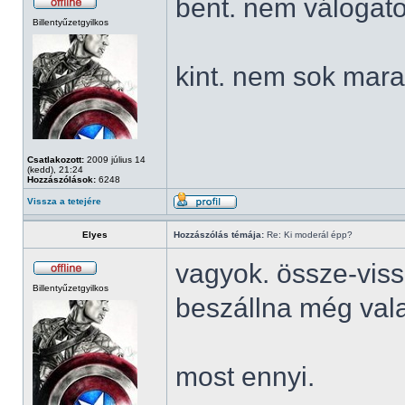
bent. nem válogato
Billentyűzetgyilkos
kint. nem sok mara
Csatlakozott:
2009 július 14
(kedd), 21:24
Hozzászólások:
6248
Vissza a tetejére
Elyes
Hozzászólás témája:
Re: Ki moderál épp?
vagyok. össze-viss
Billentyűzetgyilkos
beszállna még vala
most ennyi.