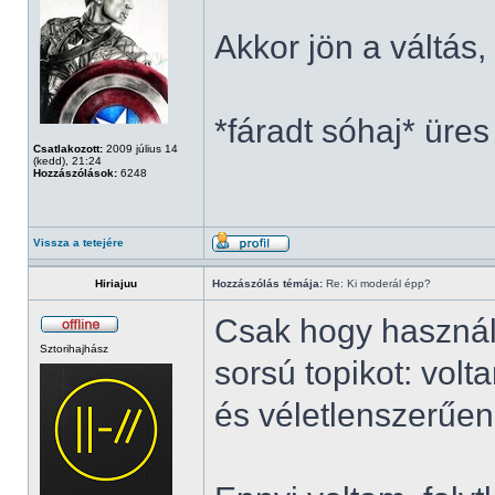
Akkor jön a váltás
*fáradt sóhaj* üres
Csatlakozott:
2009 július 14
(kedd), 21:24
Hozzászólások:
6248
Vissza a tetejére
Hiriajuu
Hozzászólás témája:
Re: Ki moderál épp?
Csak hogy használ
Sztorihajhász
sorsú topikot: vol
és véletlenszerűen