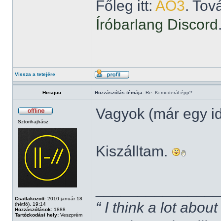
Főleg itt:
AO3
. Tov
Íróbarlang Discord
Vissza a tetejére
Hiriajuu
Hozzászólás témája:
Re: Ki moderál épp?
Vagyok (már egy i
Sztorihajhász
Kiszálltam.
______________
Csatlakozott:
2010 január 18
“ I think a lot about
(hétfő), 19:14
Hozzászólások:
1888
Tartózkodási hely:
Veszprém