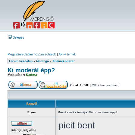
Belépés
Megválaszolatlan hozzászólások
|
Aktív témák
Fórum kezdőlap
»
Merengő
»
Adminrendszer
Ki moderál épp?
Moderátor:
Kadma
Oldal:
1
/
58
[ 2857 hozzászólás ]
Szerző
Elyes
Hozzászólás témája:
Re: Ki moderál épp?
picit bent
Billentyűzetgyilkos