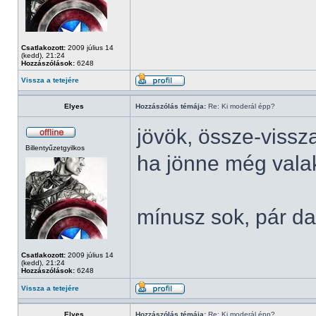
Csatlakozott:
2009 július 14
(kedd), 21:24
Hozzászólások:
6248
Vissza a tetejére
Elyes
Hozzászólás témája:
Re: Ki moderál épp?
jövök, össze-vissz
Billentyűzetgyilkos
ha jönne még valaki
mínusz sok, pár da
Csatlakozott:
2009 július 14
(kedd), 21:24
Hozzászólások:
6248
Vissza a tetejére
Elyes
Hozzászólás témája:
Re: Ki moderál épp?