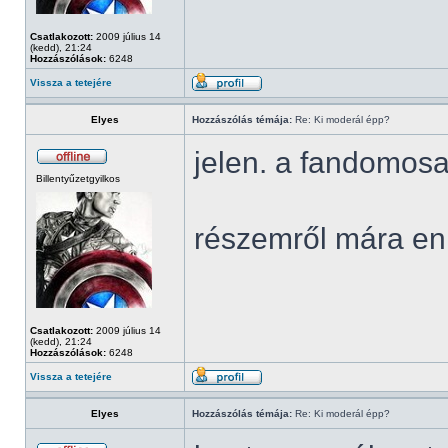
Csatlakozott:
2009 július 14
(kedd), 21:24
Hozzászólások:
6248
Vissza a tetejére
Elyes
Hozzászólás témája:
Re: Ki moderál épp?
jelen. a fandomosa
Billentyűzetgyilkos
részemről mára en
Csatlakozott:
2009 július 14
(kedd), 21:24
Hozzászólások:
6248
Vissza a tetejére
Elyes
Hozzászólás témája:
Re: Ki moderál épp?