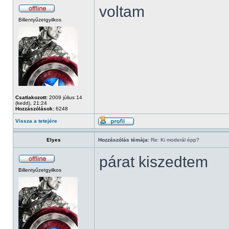
voltam
Billentyűzetgyilkos
Csatlakozott:
2009 július 14
(kedd), 21:24
Hozzászólások:
6248
Vissza a tetejére
Elyes
Hozzászólás témája:
Re: Ki moderál épp?
párat kiszedtem
Billentyűzetgyilkos