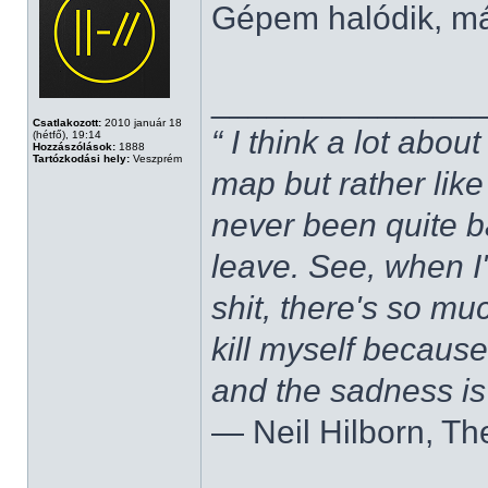
Gépem halódik, m
______________
Csatlakozott:
2010 január 18
“ I think a lot about
(hétfő), 19:14
Hozzászólások:
1888
Tartózkodási hely:
Veszprém
map but rather like
never been quite 
leave. See, when I'
shit, there's so mu
kill myself becaus
and the sadness is
― Neil Hilborn, Th