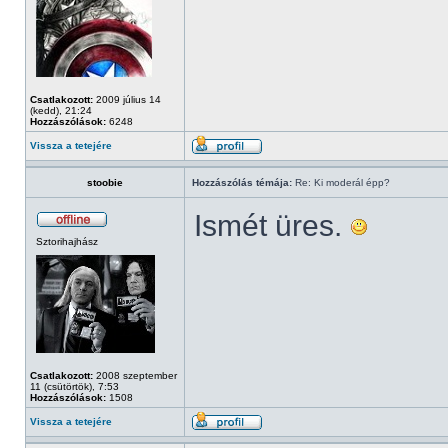
Csatlakozott:
2009 július 14
(kedd), 21:24
Hozzászólások:
6248
Vissza a tetejére
stoobie
Hozzászólás témája:
Re: Ki moderál épp?
Ismét üres.
Sztorihajhász
Csatlakozott:
2008 szeptember
11 (csütörtök), 7:53
Hozzászólások:
1508
Vissza a tetejére