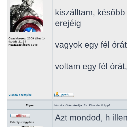
kiszálltam, később
erejéig
Csatlakozott:
2009 július 14
(kedd), 21:24
vagyok egy fél órát
Hozzászólások:
6248
voltam egy fél órá
Vissza a tetejére
Elyes
Hozzászólás témája:
Re: Ki moderál épp?
Azt mondod, h ille
Billentyűzetgyilkos