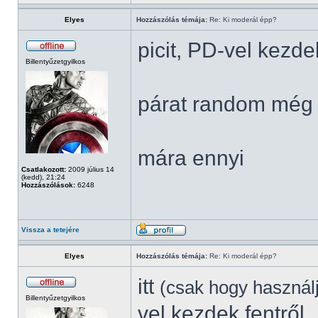
Elyes
Hozzászólás témája:
Re: Ki moderál épp?
picit, PD-vel kezde
Billentyűzetgyilkos
párat random még 
mára ennyi
Csatlakozott:
2009 július 14
(kedd), 21:24
Hozzászólások:
6248
Vissza a tetejére
Elyes
Hozzászólás témája:
Re: Ki moderál épp?
itt
(csak hogy használ
Billentyűzetgyilkos
vel kezdek fentről