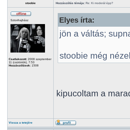
stoobie
Hozzászólás témája:
Re: Ki moderál épp?
Elyes írta:
Sztorihajhász
jön a váltás; supn
stoobie még néze
Csatlakozott:
2008 szeptember
11 (csütörtök), 7:53
Hozzászólások:
1508
kipucoltam a mar
Vissza a tetejére