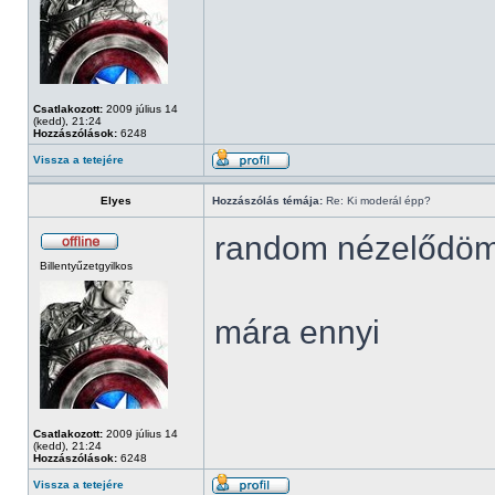
Csatlakozott:
2009 július 14
(kedd), 21:24
Hozzászólások:
6248
Vissza a tetejére
Elyes
Hozzászólás témája:
Re: Ki moderál épp?
random nézelődö
Billentyűzetgyilkos
mára ennyi
Csatlakozott:
2009 július 14
(kedd), 21:24
Hozzászólások:
6248
Vissza a tetejére