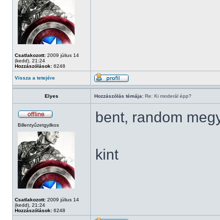
Csatlakozott:
2009 július 14
(kedd), 21:24
Hozzászólások:
6248
Vissza a tetejére
Elyes
Hozzászólás témája:
Re: Ki moderál épp?
bent, random meg
Billentyűzetgyilkos
kint
Csatlakozott:
2009 július 14
(kedd), 21:24
Hozzászólások:
6248