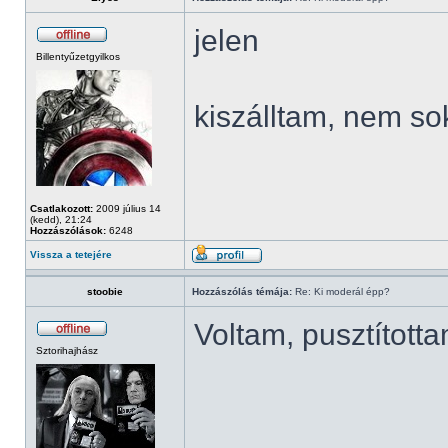
jelen
Billentyűzetgyilkos
kiszálltam, nem so
Csatlakozott:
2009 július 14
(kedd), 21:24
Hozzászólások:
6248
Vissza a tetejére
stoobie
Hozzászólás témája:
Re: Ki moderál épp?
Voltam, pusztított
Sztorihajhász