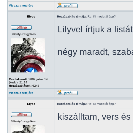
Vissza a tetejére
Elyes
Hozzászólás témája:
Re: Ki moderál épp?
Lilyvel írtjuk a listá
Billentyűzetgyilkos
négy maradt, szab
Csatlakozott:
2009 július 14
(kedd), 21:24
Hozzászólások:
6248
Vissza a tetejére
Elyes
Hozzászólás témája:
Re: Ki moderál épp?
kiszálltam, vers 
Billentyűzetgyilkos