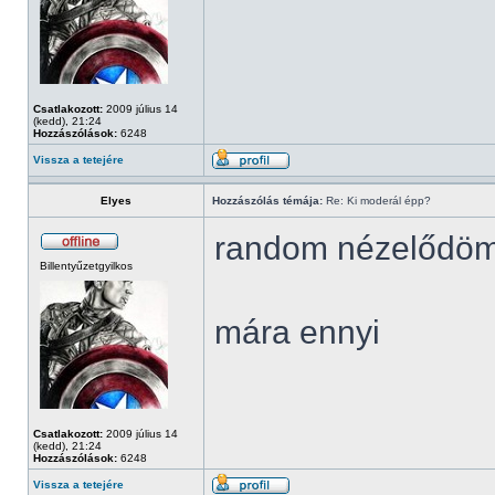
Csatlakozott:
2009 július 14
(kedd), 21:24
Hozzászólások:
6248
Vissza a tetejére
Elyes
Hozzászólás témája:
Re: Ki moderál épp?
random nézelődö
Billentyűzetgyilkos
mára ennyi
Csatlakozott:
2009 július 14
(kedd), 21:24
Hozzászólások:
6248
Vissza a tetejére