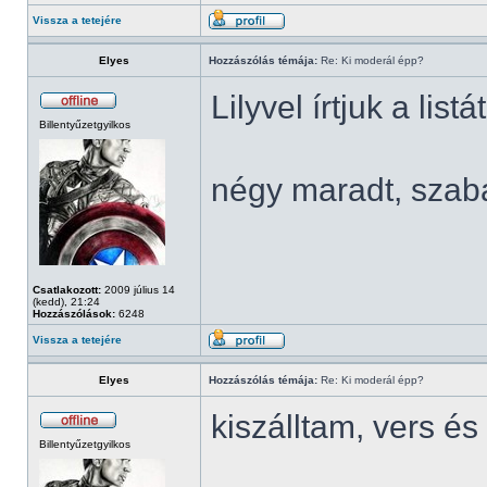
Vissza a tetejére
Elyes
Hozzászólás témája:
Re: Ki moderál épp?
Lilyvel írtjuk a listá
Billentyűzetgyilkos
négy maradt, szab
Csatlakozott:
2009 július 14
(kedd), 21:24
Hozzászólások:
6248
Vissza a tetejére
Elyes
Hozzászólás témája:
Re: Ki moderál épp?
kiszálltam, vers 
Billentyűzetgyilkos