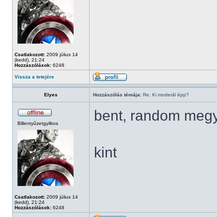
Csatlakozott:
2009 július 14
(kedd), 21:24
Hozzászólások:
6248
Vissza a tetejére
Elyes
Hozzászólás témája:
Re: Ki moderál épp?
bent, random meg
Billentyűzetgyilkos
kint
Csatlakozott:
2009 július 14
(kedd), 21:24
Hozzászólások:
6248