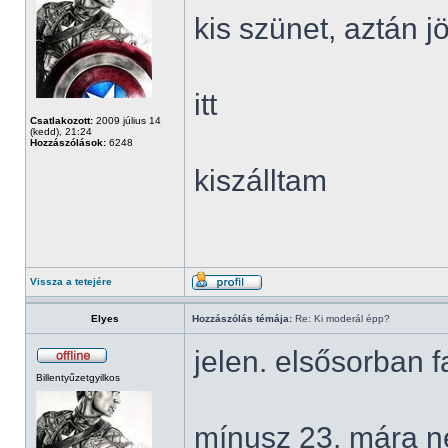
kis szünet, aztán 
itt
Csatlakozott:
2009 július 14
(kedd), 21:24
Hozzászólások:
6248
kiszálltam
Vissza a tetejére
Elyes
Hozzászólás témája:
Re: Ki moderál épp?
jelen. elsősorban
Billentyűzetgyilkos
mínusz 23. mára n