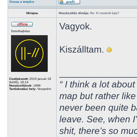
Vissza a tetejére
Hiriajuu
Hozzászólás témája:
Re: Ki moderál épp?
Vagyok.
Sztorihajhász
Kiszálltam.
______________
Csatlakozott:
2010 január 18
“ I think a lot about
(hétfő), 19:14
Hozzászólások:
1888
Tartózkodási hely:
Veszprém
map but rather like
never been quite 
leave. See, when I'
shit, there's so mu