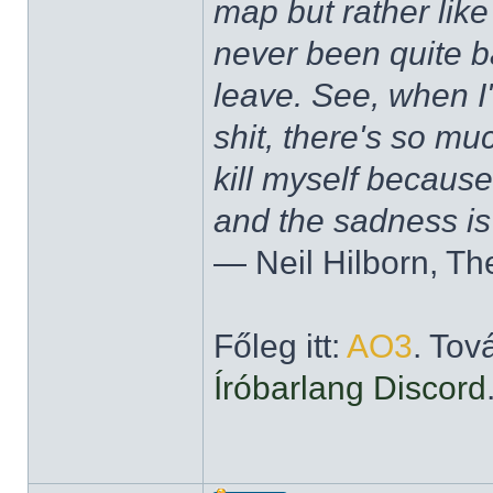
map but rather like
never been quite 
leave. See, when I'
shit, there's so mu
kill myself becaus
and the sadness is
― Neil Hilborn, Th
Főleg itt:
AO3
. Tov
Íróbarlang Discord