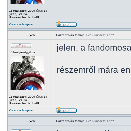
Csatlakozott:
2009 július 14
(kedd), 21:24
Hozzászólások:
6248
Vissza a tetejére
Elyes
Hozzászólás témája:
Re: Ki moderál épp?
jelen. a fandomosa
Billentyűzetgyilkos
részemről mára en
Csatlakozott:
2009 július 14
(kedd), 21:24
Hozzászólások:
6248
Vissza a tetejére
Elyes
Hozzászólás témája:
Re: Ki moderál épp?