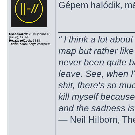
Gépem halódik, m
______________
Csatlakozott:
2010 január 18
“ I think a lot about
(hétfő), 19:14
Hozzászólások:
1888
Tartózkodási hely:
Veszprém
map but rather like
never been quite 
leave. See, when I'
shit, there's so mu
kill myself becaus
and the sadness is
― Neil Hilborn, Th