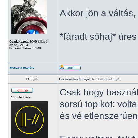
Akkor jön a váltás
*fáradt sóhaj* üres
Csatlakozott:
2009 július 14
(kedd), 21:24
Hozzászólások:
6248
Vissza a tetejére
Hiriajuu
Hozzászólás témája:
Re: Ki moderál épp?
Csak hogy használ
Sztorihajhász
sorsú topikot: vol
és véletlenszerűen