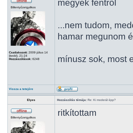
megyek fentről
Billentyűzetgyilkos
...nem tudom, meddi
hamar megunom és 
Csatlakozott:
2009 július 14
(kedd), 21:24
mínusz sok, most 
Hozzászólások:
6248
Vissza a tetejére
Elyes
Hozzászólás témája:
Re: Ki moderál épp?
ritkítottam
Billentyűzetgyilkos