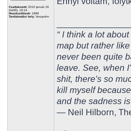
Ennyi voltam, folytk
Csatlakozott:
2010 január 18
(hétfő), 19:14
Hozzászólások:
1888
Tartózkodási hely:
Veszprém
______________
“ I think a lot about
map but rather like
never been quite 
leave. See, when I'
shit, there's so mu
kill myself becaus
and the sadness is
― Neil Hilborn, Th