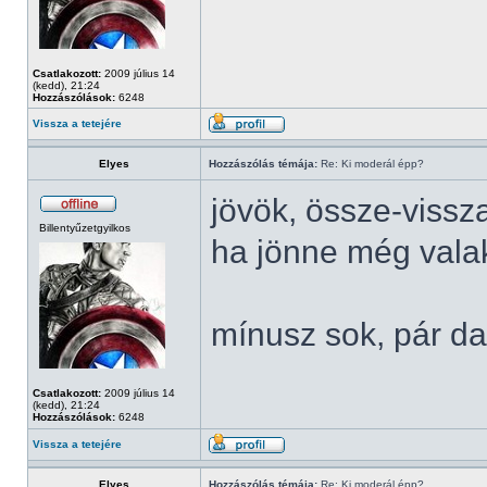
Csatlakozott:
2009 július 14
(kedd), 21:24
Hozzászólások:
6248
Vissza a tetejére
Elyes
Hozzászólás témája:
Re: Ki moderál épp?
jövök, össze-vissz
Billentyűzetgyilkos
ha jönne még valaki
mínusz sok, pár da
Csatlakozott:
2009 július 14
(kedd), 21:24
Hozzászólások:
6248
Vissza a tetejére
Elyes
Hozzászólás témája:
Re: Ki moderál épp?