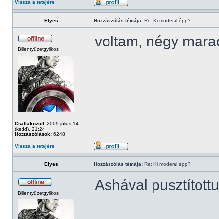
Vissza a tetejére
Elyes
Hozzászólás témája:
Re: Ki moderál épp?
voltam, négy mara
Billentyűzetgyilkos
Csatlakozott:
2009 július 14
(kedd), 21:24
Hozzászólások:
6248
Vissza a tetejére
Elyes
Hozzászólás témája:
Re: Ki moderál épp?
Ashával pusztított
Billentyűzetgyilkos