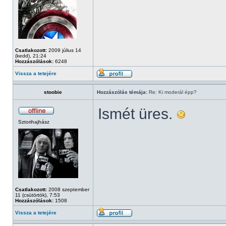
Csatlakozott:
2009 július 14
(kedd), 21:24
Hozzászólások:
6248
Vissza a tetejére
stoobie
Hozzászólás témája:
Re: Ki moderál épp?
Ismét üres.
Sztorihajhász
Csatlakozott:
2008 szeptember
11 (csütörtök), 7:53
Hozzászólások:
1508
Vissza a tetejére