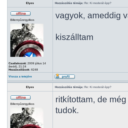
Elyes
Hozzászólás témája:
Re: Ki moderál épp?
vagyok, ameddig v
Billentyűzetgyilkos
kiszálltam
Csatlakozott:
2009 július 14
(kedd), 21:24
Hozzászólások:
6248
Vissza a tetejére
Elyes
Hozzászólás témája:
Re: Ki moderál épp?
ritkítottam, de mé
Billentyűzetgyilkos
tudok.