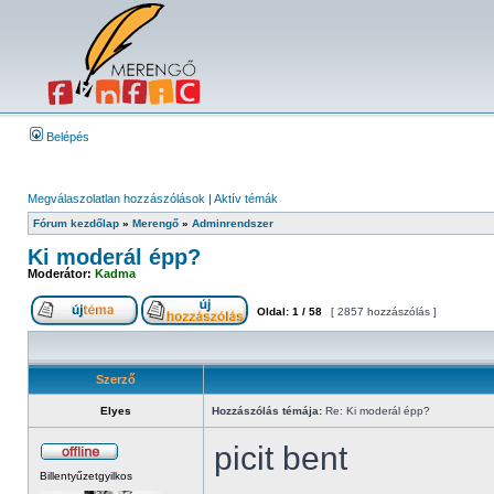
Belépés
Megválaszolatlan hozzászólások
|
Aktív témák
Fórum kezdőlap
»
Merengő
»
Adminrendszer
Ki moderál épp?
Moderátor:
Kadma
Oldal:
1
/
58
[ 2857 hozzászólás ]
Szerző
Elyes
Hozzászólás témája:
Re: Ki moderál épp?
picit bent
Billentyűzetgyilkos