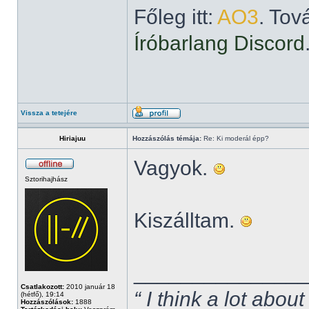
Főleg itt:
AO3
. Tov
Íróbarlang Discord
Vissza a tetejére
Hiriajuu
Hozzászólás témája:
Re: Ki moderál épp?
Vagyok.
Sztorihajhász
Kiszálltam.
______________
Csatlakozott:
2010 január 18
“ I think a lot about
(hétfő), 19:14
Hozzászólások:
1888