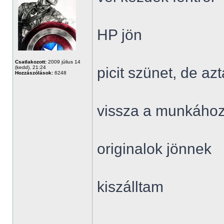
HP jön
Csatlakozott:
2009 július 14
(kedd), 21:24
picit szünet, de a
Hozzászólások:
6248
vissza a munkáho
originalok jönnek
kiszálltam