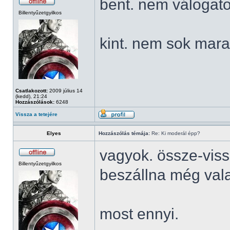
bent. nem válogato
Billentyűzetgyilkos
kint. nem sok mara
Csatlakozott:
2009 július 14
(kedd), 21:24
Hozzászólások:
6248
Vissza a tetejére
Elyes
Hozzászólás témája:
Re: Ki moderál épp?
vagyok. össze-viss
Billentyűzetgyilkos
beszállna még vala
most ennyi.