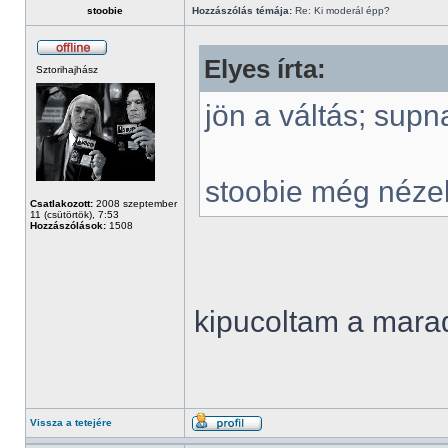
stoobie
Hozzászólás témája:
Re: Ki moderál épp?
Elyes írta:
Sztorihajhász
jön a váltás; supn
stoobie még néze
Csatlakozott:
2008 szeptember
11 (csütörtök), 7:53
Hozzászólások:
1508
kipucoltam a mar
Vissza a tetejére