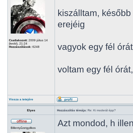
kiszálltam, később
erejéig
Csatlakozott:
2009 július 14
(kedd), 21:24
vagyok egy fél órát
Hozzászólások:
6248
voltam egy fél órá
Vissza a tetejére
Elyes
Hozzászólás témája:
Re: Ki moderál épp?
Azt mondod, h ille
Billentyűzetgyilkos