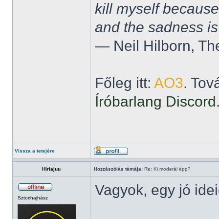
kill myself becaus
and the sadness is
― Neil Hilborn, Th
Főleg itt:
AO3
. Tov
Íróbarlang Discord
Vissza a tetejére
Hiriajuu
Hozzászólás témája:
Re: Ki moderál épp?
Vagyok, egy jó ide
Sztorihajhász