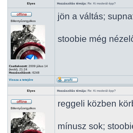
Elyes
Hozzászólás témája:
Re: Ki moderál épp?
jön a váltás; supn
Billentyűzetgyilkos
stoobie még nézel
Csatlakozott:
2009 július 14
(kedd), 21:24
Hozzászólások:
6248
Vissza a tetejére
Elyes
Hozzászólás témája:
Re: Ki moderál épp?
reggeli közben kö
Billentyűzetgyilkos
mínusz sok; stoob