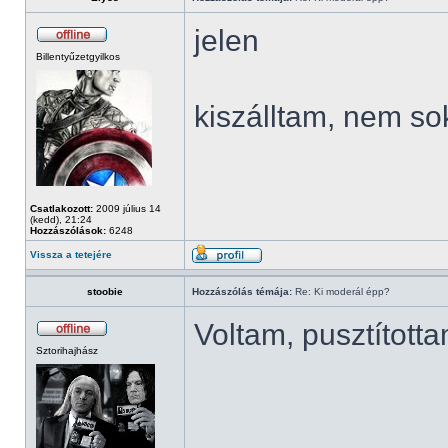
jelen
Billentyűzetgyilkos
kiszálltam, nem so
Csatlakozott:
2009 július 14
(kedd), 21:24
Hozzászólások:
6248
Vissza a tetejére
stoobie
Hozzászólás témája:
Re: Ki moderál épp?
Voltam, pusztított
Sztorihajhász