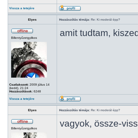
Vissza a tetejére
Elyes
Hozzászólás témája:
Re: Ki moderál épp?
amit tudtam, kisze
Billentyűzetgyilkos
Csatlakozott:
2009 július 14
(kedd), 21:24
Hozzászólások:
6248
Vissza a tetejére
Elyes
Hozzászólás témája:
Re: Ki moderál épp?
vagyok, össze-vis
Billentyűzetgyilkos