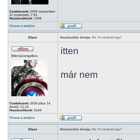
Csatlakozott:
2008 szeptember
11 (csütörtök), 7:53
Hozzászólások:
1508
Vissza a tetejére
Elyes
Hozzászólás témája:
Re: Ki moderál épp?
itten
Billentyűzetgyilkos
már nem
Csatlakozott:
2009 július 14
(kedd), 21:24
Hozzászólások:
6248
Vissza a tetejére
Elyes
Hozzászólás témája:
Re: Ki moderál épp?