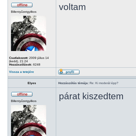
voltam
Billentyűzetgyilkos
Csatlakozott:
2009 július 14
(kedd), 21:24
Hozzászólások:
6248
Vissza a tetejére
Elyes
Hozzászólás témája:
Re: Ki moderál épp?
párat kiszedtem
Billentyűzetgyilkos