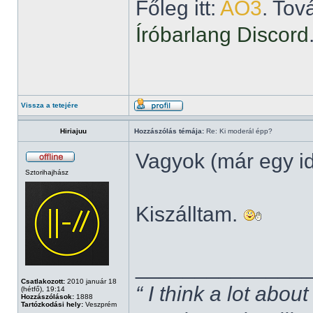
Főleg itt:
AO3
. Tov
Íróbarlang Discord
Vissza a tetejére
Hiriajuu
Hozzászólás témája:
Re: Ki moderál épp?
Vagyok (már egy i
Sztorihajhász
Kiszálltam.
______________
Csatlakozott:
2010 január 18
“ I think a lot about
(hétfő), 19:14
Hozzászólások:
1888
Tartózkodási hely:
Veszprém