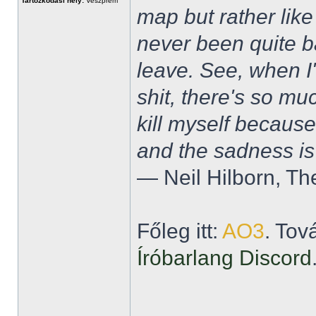
Tartózkodási hely:
Veszprém
map but rather like
never been quite 
leave. See, when I'
shit, there's so mu
kill myself becaus
and the sadness is
― Neil Hilborn, Th
Főleg itt:
AO3
. Tov
Íróbarlang Discord