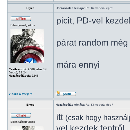
Elyes
Hozzászólás témája:
Re: Ki moderál épp?
picit, PD-vel kezde
Billentyűzetgyilkos
párat random még 
mára ennyi
Csatlakozott:
2009 július 14
(kedd), 21:24
Hozzászólások:
6248
Vissza a tetejére
Elyes
Hozzászólás témája:
Re: Ki moderál épp?
itt
(csak hogy használ
Billentyűzetgyilkos
vel kezdek fentről