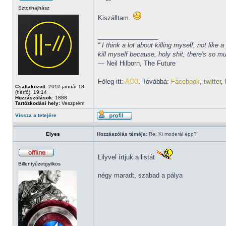
Sztorihajhász
Kiszálltam.
_________________
“ I think a lot about killing myself, not li
kill myself because, holy shit, there's so 
― Neil Hilborn, The Future
Főleg itt:
AO3
. Továbbá:
Facebook
,
twitter
,
Csatlakozott:
2010 január 18
(hétfő), 19:14
Hozzászólások:
1888
Tartózkodási hely:
Veszprém
Vissza a tetejére
Elyes
Hozzászólás témája:
Re: Ki moderál épp?
Lilyvel írtjuk a listát
Billentyűzetgyilkos
négy maradt, szabad a pálya