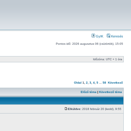
GyIK
Keresés
Pontos idő: 2026 augusztus 06 (csütörtök), 15:05
Időzóna: UTC + 1 óra
Oldal
1
,
2
,
3
,
4
,
5
...
58
Következő
Előző téma
|
Következő téma
Elküldve:
2018 február 20 (kedd), 9:55