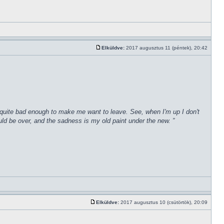
Elküldve:
2017 augusztus 11 (péntek), 20:42
een quite bad enough to make me want to leave. See, when I'm up I don't
uld be over, and the sadness is my old paint under the new. ”
Elküldve:
2017 augusztus 10 (csütörtök), 20:09