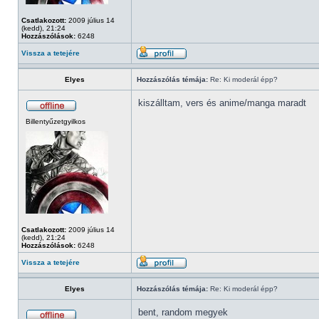
Csatlakozott:
2009 július 14
(kedd), 21:24
Hozzászólások:
6248
Vissza a tetejére
Elyes
Hozzászólás témája:
Re: Ki moderál épp?
kiszálltam, vers és anime/manga maradt
Billentyűzetgyilkos
Csatlakozott:
2009 július 14
(kedd), 21:24
Hozzászólások:
6248
Vissza a tetejére
Elyes
Hozzászólás témája:
Re: Ki moderál épp?
bent, random megyek