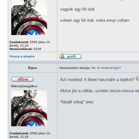
vagyok egy fél órát
voltam egy fél órát, mára ennyi voltam
Csatlakozott:
2009 július 14
(kedd), 21:24
Hozzászólások:
6248
Vissza a tetejére
Elyes
Hozzászólás témája:
Re: Ki moderál épp?
Azt mondod, h illene használni a topikot?
Billentyűzetgyilkos
Akkor jön a váltás, szintén össze-vissza n
*fáradt sóhaj* üres
Csatlakozott:
2009 július 14
(kedd), 21:24