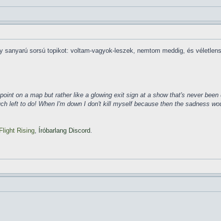
y sanyarú sorsú topikot: voltam-vagyok-leszek, nemtom meddig, és véletlen
ke a point on a map but rather like a glowing exit sign at a show that's never b
much left to do! When I'm down I don't kill myself because then the sadness wo
Flight Rising
,
Íróbarlang Discord
.