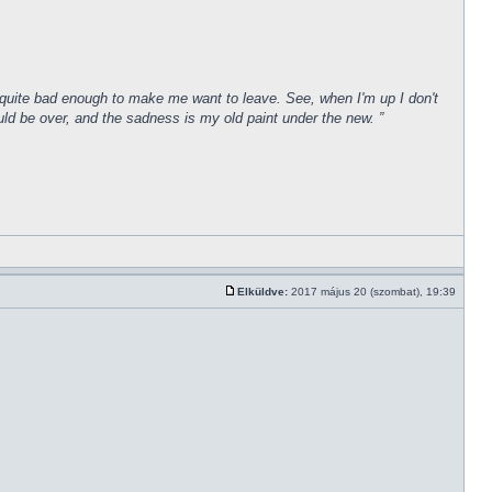
een quite bad enough to make me want to leave. See, when I'm up I don't
uld be over, and the sadness is my old paint under the new. ”
Elküldve:
2017 május 20 (szombat), 19:39