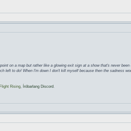
ke a point on a map but rather like a glowing exit sign at a show that's never b
much left to do! When I'm down I don't kill myself because then the sadness wo
Flight Rising
,
Íróbarlang Discord
.