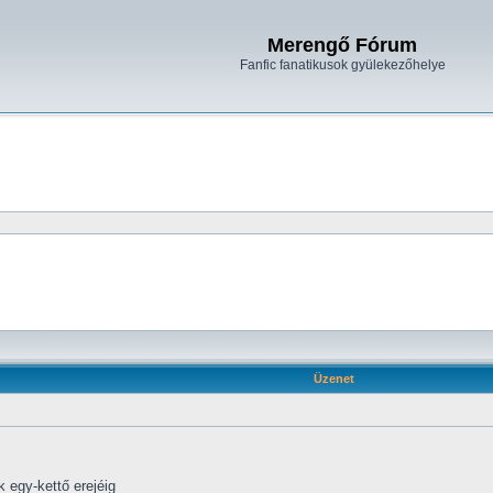
Merengő Fórum
Fanfic fanatikusok gyülekezőhelye
Üzenet
 egy-kettő erejéig