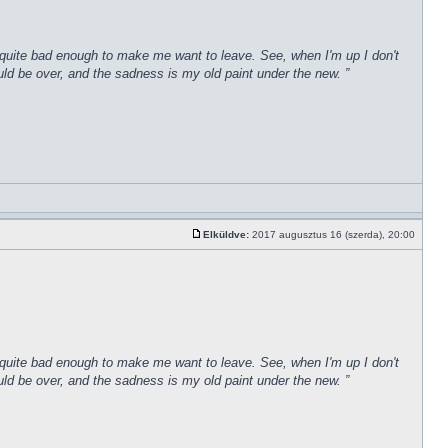
een quite bad enough to make me want to leave. See, when I'm up I don't
uld be over, and the sadness is my old paint under the new. ”
Elküldve:
2017 augusztus 16 (szerda), 20:00
een quite bad enough to make me want to leave. See, when I'm up I don't
uld be over, and the sadness is my old paint under the new. ”