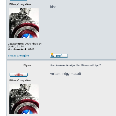
Billentyűzetgyilkos
kint
Csatlakozott:
2009 július 14
(kedd), 21:24
Hozzászólások:
6248
Vissza a tetejére
Elyes
Hozzászólás témája:
Re: Ki moderál épp?
voltam, négy maradt
Billentyűzetgyilkos