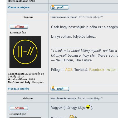
Hozzászólások:
6248
Vissza a tetejére
Hiriajuu
Hozzászólás témája:
Re: Ki moderál épp?
Csak hogy használjuk is néha ezt a szegén
Sztorihajhász
Ennyi voltam, folytköv laterz.
_________________
“ I think a lot about killing myself, not li
kill myself because, holy shit, there's so 
― Neil Hilborn, The Future
Főleg itt:
AO3
. Továbbá:
Facebook
,
twitter
,
Csatlakozott:
2010 január 18
(hétfő), 19:14
Hozzászólások:
1888
Tartózkodási hely:
Veszprém
Vissza a tetejére
Hiriajuu
Hozzászólás témája:
Re: Ki moderál épp?
Vagyok (már egy ideje
).
Sztorihajhász