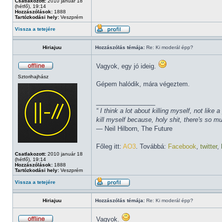
Csatlakozott:
2010 január 18
(hétfő), 19:14
Hozzászólások:
1888
Tartózkodási hely:
Veszprém
Vissza a tetejére
Hiriajuu
Hozzászólás témája:
Re: Ki moderál épp?
Vagyok, egy jó ideig.
Sztorihajhász
Gépem halódik, mára végeztem.
_________________
“ I think a lot about killing myself, not li
kill myself because, holy shit, there's so 
― Neil Hilborn, The Future
Főleg itt:
AO3
. Továbbá:
Facebook
,
twitter
,
Csatlakozott:
2010 január 18
(hétfő), 19:14
Hozzászólások:
1888
Tartózkodási hely:
Veszprém
Vissza a tetejére
Hiriajuu
Hozzászólás témája:
Re: Ki moderál épp?
Vagyok.