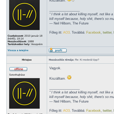
Kiszálltam.
_________________
“ I think a lot about killing myself, not li
kill myself because, holy shit, there's so 
― Neil Hilborn, The Future
Főleg itt:
AO3
. Továbbá:
Facebook
,
twitter
,
Csatlakozott:
2010 január 18
(hétfő), 19:14
Hozzászólások:
1888
Tartózkodási hely:
Veszprém
Vissza a tetejére
Hiriajuu
Hozzászólás témája:
Re: Ki moderál épp?
Vagyok.
Sztorihajhász
Kiszálltam.
_________________
“ I think a lot about killing myself, not li
kill myself because, holy shit, there's so 
― Neil Hilborn, The Future
Főleg itt:
AO3
. Továbbá:
Facebook
,
twitter
,