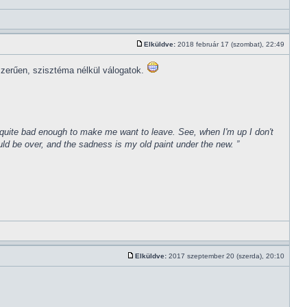
Elküldve:
2018 február 17 (szombat), 22:49
szerűen, szisztéma nélkül válogatok.
een quite bad enough to make me want to leave. See, when I'm up I don't
uld be over, and the sadness is my old paint under the new. ”
Elküldve:
2017 szeptember 20 (szerda), 20:10