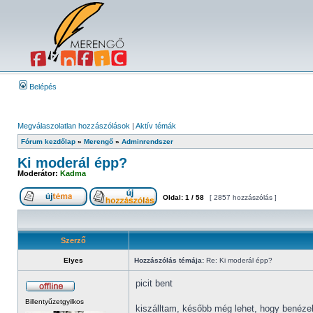
Belépés
Megválaszolatlan hozzászólások
|
Aktív témák
Fórum kezdőlap
»
Merengő
»
Adminrendszer
Ki moderál épp?
Moderátor:
Kadma
Oldal:
1
/
58
[ 2857 hozzászólás ]
Szerző
Elyes
Hozzászólás témája:
Re: Ki moderál épp?
picit bent
Billentyűzetgyilkos
kiszálltam, később még lehet, hogy benézek