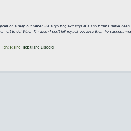
ke a point on a map but rather like a glowing exit sign at a show that's never b
much left to do! When I'm down I don't kill myself because then the sadness wo
Flight Rising
,
Íróbarlang Discord
.