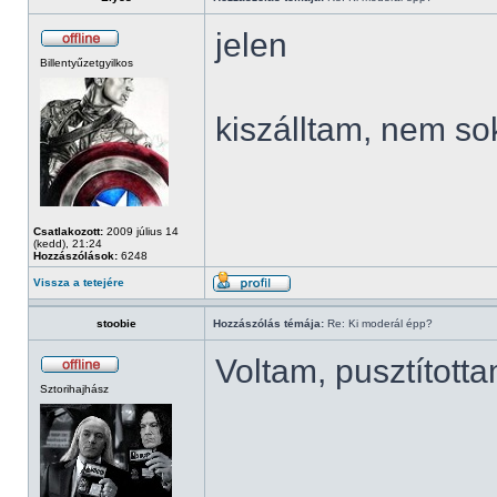
jelen
Billentyűzetgyilkos
kiszálltam, nem so
Csatlakozott:
2009 július 14
(kedd), 21:24
Hozzászólások:
6248
Vissza a tetejére
stoobie
Hozzászólás témája:
Re: Ki moderál épp?
Voltam, pusztított
Sztorihajhász