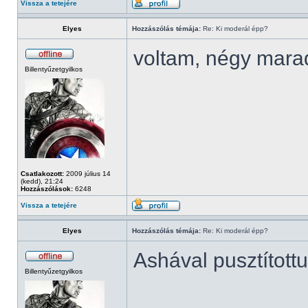
Vissza a tetejére
Elyes
Hozzászólás témája:
Re: Ki moderál épp?
voltam, négy mara
Billentyűzetgyilkos
Csatlakozott:
2009 július 14
(kedd), 21:24
Hozzászólások:
6248
Vissza a tetejére
Elyes
Hozzászólás témája:
Re: Ki moderál épp?
Ashával pusztított
Billentyűzetgyilkos