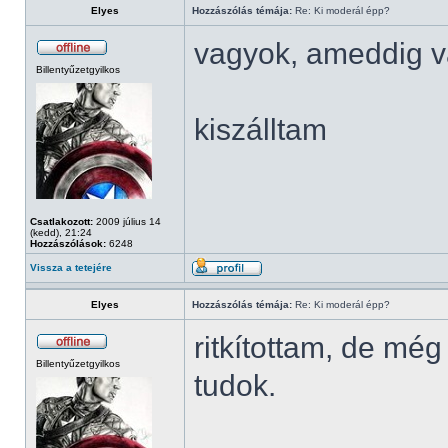
Elyes
Hozzászólás témája:
Re: Ki moderál épp?
vagyok, ameddig v
Billentyűzetgyilkos
kiszálltam
Csatlakozott:
2009 július 14
(kedd), 21:24
Hozzászólások:
6248
Vissza a tetejére
Elyes
Hozzászólás témája:
Re: Ki moderál épp?
ritkítottam, de mé
Billentyűzetgyilkos
tudok.