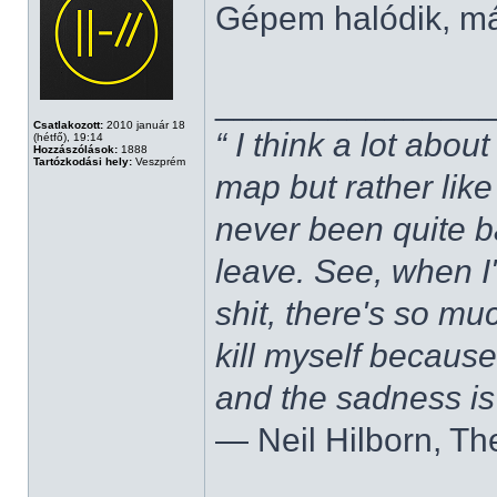
Gépem halódik, m
______________
Csatlakozott:
2010 január 18
“ I think a lot about
(hétfő), 19:14
Hozzászólások:
1888
Tartózkodási hely:
Veszprém
map but rather like
never been quite 
leave. See, when I'
shit, there's so mu
kill myself becaus
and the sadness is
― Neil Hilborn, Th