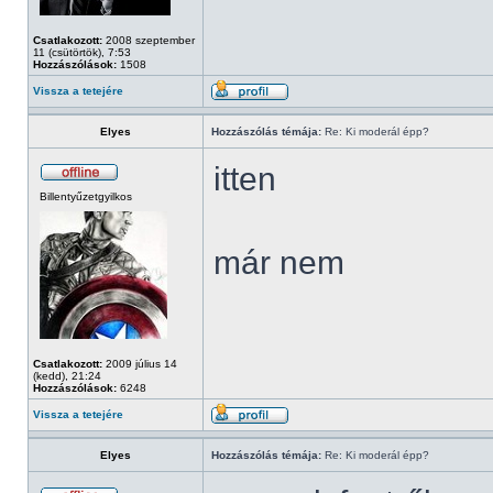
Csatlakozott:
2008 szeptember
11 (csütörtök), 7:53
Hozzászólások:
1508
Vissza a tetejére
Elyes
Hozzászólás témája:
Re: Ki moderál épp?
itten
Billentyűzetgyilkos
már nem
Csatlakozott:
2009 július 14
(kedd), 21:24
Hozzászólások:
6248
Vissza a tetejére
Elyes
Hozzászólás témája:
Re: Ki moderál épp?