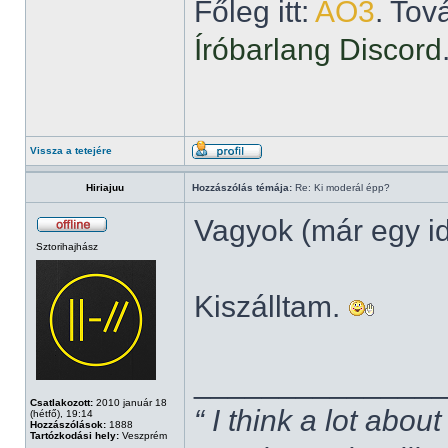
Főleg itt:
AO3
. Tov
Íróbarlang Discord
Vissza a tetejére
Hiriajuu
Hozzászólás témája:
Re: Ki moderál épp?
Vagyok (már egy i
Sztorihajhász
Kiszálltam.
______________
Csatlakozott:
2010 január 18
“ I think a lot about
(hétfő), 19:14
Hozzászólások:
1888
Tartózkodási hely:
Veszprém