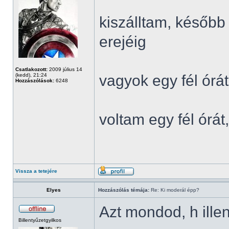
kiszálltam, később
erejéig
Csatlakozott:
2009 július 14
(kedd), 21:24
vagyok egy fél órát
Hozzászólások:
6248
voltam egy fél órá
Vissza a tetejére
Elyes
Hozzászólás témája:
Re: Ki moderál épp?
Azt mondod, h ille
Billentyűzetgyilkos