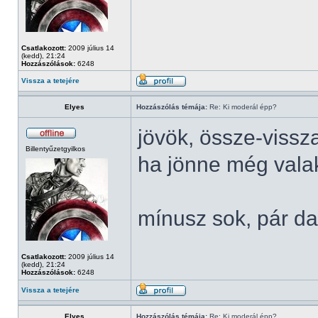
Csatlakozott:
2009 július 14
(kedd), 21:24
Hozzászólások:
6248
Vissza a tetejére
Elyes
Hozzászólás témája:
Re: Ki moderál épp?
jövök, össze-vissz
Billentyűzetgyilkos
ha jönne még valaki
mínusz sok, pár da
Csatlakozott:
2009 július 14
(kedd), 21:24
Hozzászólások:
6248
Vissza a tetejére
Elyes
Hozzászólás témája:
Re: Ki moderál épp?