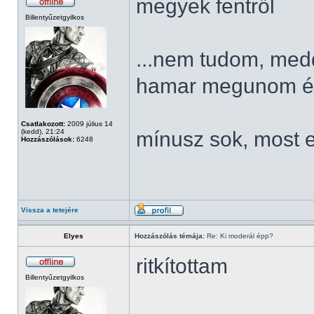
megyek fentről
Billentyűzetgyilkos
...nem tudom, meddi
hamar megunom és 
Csatlakozott:
2009 július 14
(kedd), 21:24
mínusz sok, most 
Hozzászólások:
6248
Vissza a tetejére
Elyes
Hozzászólás témája:
Re: Ki moderál épp?
ritkítottam
Billentyűzetgyilkos