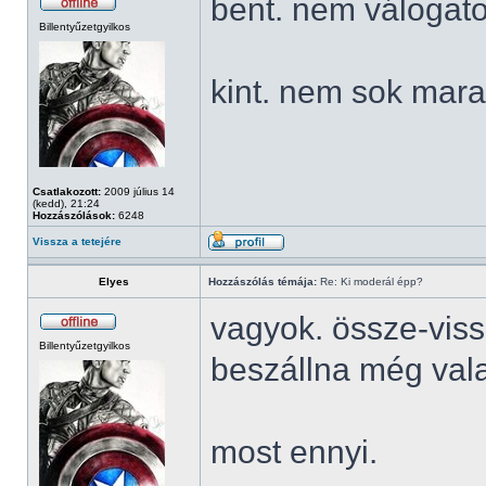
bent. nem válogato
Billentyűzetgyilkos
kint. nem sok mara
Csatlakozott:
2009 július 14
(kedd), 21:24
Hozzászólások:
6248
Vissza a tetejére
Elyes
Hozzászólás témája:
Re: Ki moderál épp?
vagyok. össze-viss
Billentyűzetgyilkos
beszállna még vala
most ennyi.