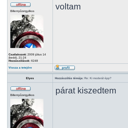
voltam
Billentyűzetgyilkos
Csatlakozott:
2009 július 14
(kedd), 21:24
Hozzászólások:
6248
Vissza a tetejére
Elyes
Hozzászólás témája:
Re: Ki moderál épp?
párat kiszedtem
Billentyűzetgyilkos