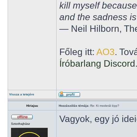
kill myself becaus
and the sadness is
― Neil Hilborn, Th
Főleg itt:
AO3
. Tov
Íróbarlang Discord
Vissza a tetejére
Hiriajuu
Hozzászólás témája:
Re: Ki moderál épp?
Vagyok, egy jó ide
Sztorihajhász