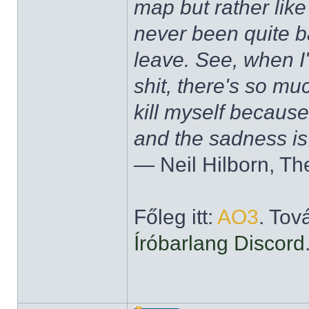
map but rather like
never been quite 
leave. See, when I'
shit, there's so mu
kill myself becaus
and the sadness is
― Neil Hilborn, Th
Főleg itt:
AO3
. Tov
Íróbarlang Discord