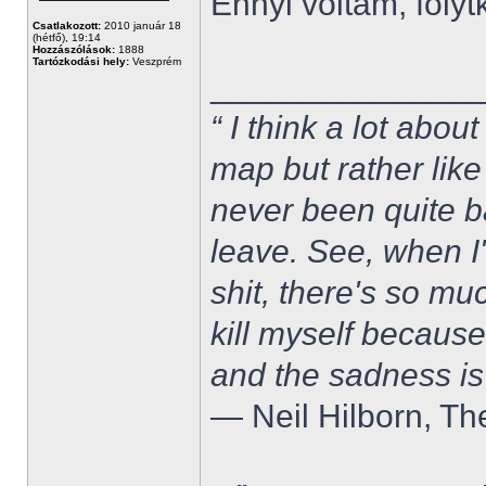
Ennyi voltam, folytk
Csatlakozott:
2010 január 18
(hétfő), 19:14
Hozzászólások:
1888
Tartózkodási hely:
Veszprém
______________
“ I think a lot about
map but rather like
never been quite 
leave. See, when I'
shit, there's so mu
kill myself becaus
and the sadness is
― Neil Hilborn, Th