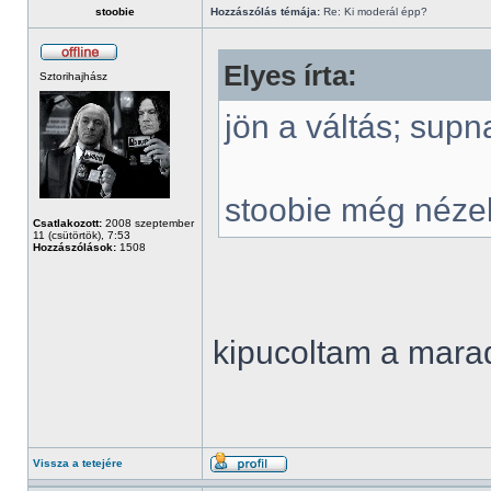
stoobie
Hozzászólás témája:
Re: Ki moderál épp?
Elyes írta:
Sztorihajhász
jön a váltás; supn
stoobie még néze
Csatlakozott:
2008 szeptember
11 (csütörtök), 7:53
Hozzászólások:
1508
kipucoltam a mar
Vissza a tetejére