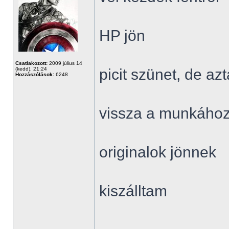
HP jön
Csatlakozott:
2009 július 14
(kedd), 21:24
picit szünet, de a
Hozzászólások:
6248
vissza a munkáho
originalok jönnek
kiszálltam