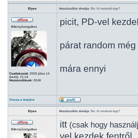
Elyes
Hozzászólás témája:
Re: Ki moderál épp?
picit, PD-vel kezde
Billentyűzetgyilkos
párat random még 
mára ennyi
Csatlakozott:
2009 július 14
(kedd), 21:24
Hozzászólások:
6248
Vissza a tetejére
Elyes
Hozzászólás témája:
Re: Ki moderál épp?
itt
(csak hogy használ
Billentyűzetgyilkos
vel kezdek fentről