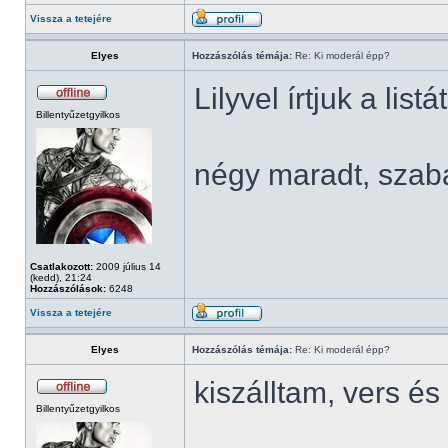
Vissza a tetejére
Elyes
Hozzászólás témája:
Re: Ki moderál épp?
Lilyvel írtjuk a listá
Billentyűzetgyilkos
négy maradt, szab
Csatlakozott:
2009 július 14
(kedd), 21:24
Hozzászólások:
6248
Vissza a tetejére
Elyes
Hozzászólás témája:
Re: Ki moderál épp?
kiszálltam, vers 
Billentyűzetgyilkos