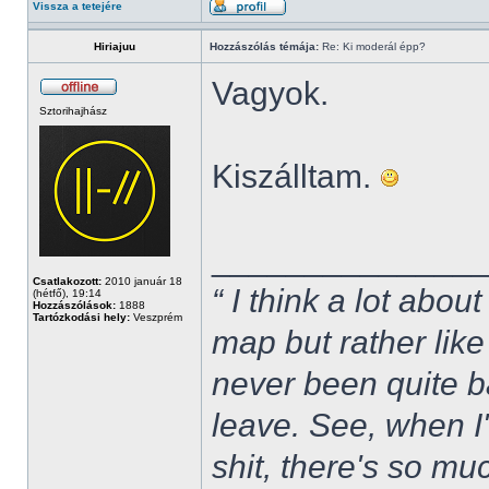
Vissza a tetejére
Hiriajuu
Hozzászólás témája:
Re: Ki moderál épp?
Vagyok.
Sztorihajhász
Kiszálltam.
______________
Csatlakozott:
2010 január 18
“ I think a lot about
(hétfő), 19:14
Hozzászólások:
1888
Tartózkodási hely:
Veszprém
map but rather like
never been quite 
leave. See, when I'
shit, there's so mu