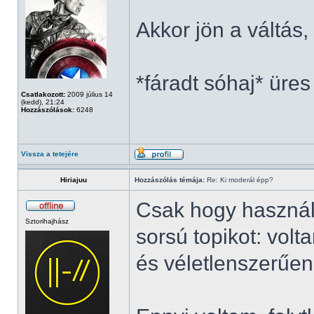
Akkor jön a váltás
*fáradt sóhaj* üres
Csatlakozott:
2009 július 14
(kedd), 21:24
Hozzászólások:
6248
Vissza a tetejére
Hiriajuu
Hozzászólás témája:
Re: Ki moderál épp?
Csak hogy használ
Sztorihajhász
sorsú topikot: vol
és véletlenszerűen