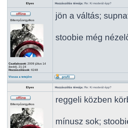
Elyes
Hozzászólás témája:
Re: Ki moderál épp?
jön a váltás; supn
Billentyűzetgyilkos
stoobie még nézel
Csatlakozott:
2009 július 14
(kedd), 21:24
Hozzászólások:
6248
Vissza a tetejére
Elyes
Hozzászólás témája:
Re: Ki moderál épp?
reggeli közben kö
Billentyűzetgyilkos
mínusz sok; stoob