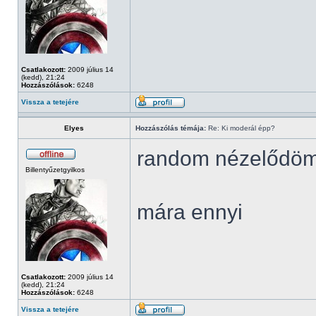
Csatlakozott:
2009 július 14
(kedd), 21:24
Hozzászólások:
6248
Vissza a tetejére
Elyes
Hozzászólás témája:
Re: Ki moderál épp?
random nézelődö
Billentyűzetgyilkos
mára ennyi
Csatlakozott:
2009 július 14
(kedd), 21:24
Hozzászólások:
6248
Vissza a tetejére