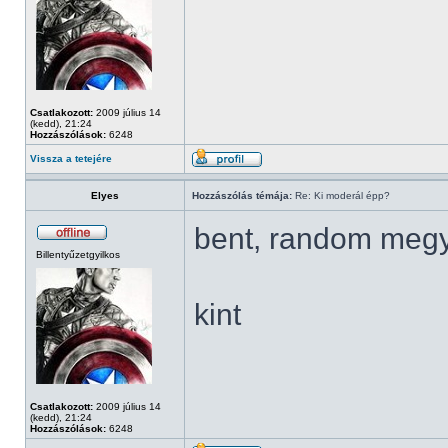
Csatlakozott:
2009 július 14
(kedd), 21:24
Hozzászólások:
6248
Vissza a tetejére
Elyes
Hozzászólás témája:
Re: Ki moderál épp?
bent, random meg
Billentyűzetgyilkos
kint
Csatlakozott:
2009 július 14
(kedd), 21:24
Hozzászólások:
6248