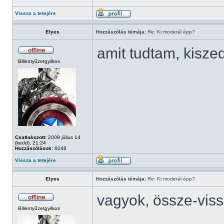
Vissza a tetejére
Elyes
Hozzászólás témája:
Re: Ki moderál épp?
amit tudtam, kisze
Billentyűzetgyilkos
Csatlakozott:
2009 július 14
(kedd), 21:24
Hozzászólások:
6248
Vissza a tetejére
Elyes
Hozzászólás témája:
Re: Ki moderál épp?
vagyok, össze-vis
Billentyűzetgyilkos