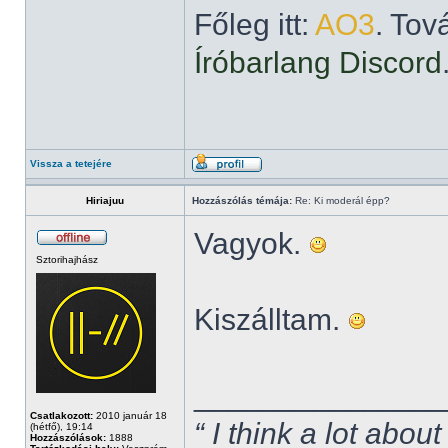
Főleg itt:
AO3
. Tov
Íróbarlang Discord
Vissza a tetejére
Hiriajuu
Hozzászólás témája:
Re: Ki moderál épp?
Vagyok.
Sztorihajhász
Kiszálltam.
______________
Csatlakozott:
2010 január 18
“ I think a lot about
(hétfő), 19:14
Hozzászólások:
1888