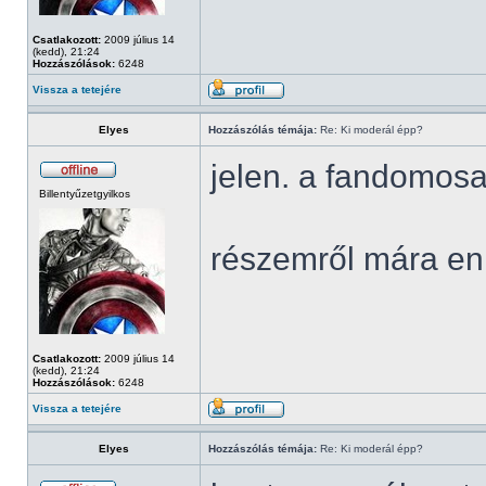
Csatlakozott:
2009 július 14
(kedd), 21:24
Hozzászólások:
6248
Vissza a tetejére
Elyes
Hozzászólás témája:
Re: Ki moderál épp?
jelen. a fandomosa
Billentyűzetgyilkos
részemről mára en
Csatlakozott:
2009 július 14
(kedd), 21:24
Hozzászólások:
6248
Vissza a tetejére
Elyes
Hozzászólás témája:
Re: Ki moderál épp?