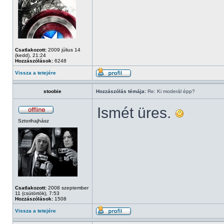
Csatlakozott:
2009 július 14
(kedd), 21:24
Hozzászólások:
6248
Vissza a tetejére
stoobie
Hozzászólás témája:
Re: Ki moderál épp?
Ismét üres.
Sztorihajhász
Csatlakozott:
2008 szeptember
11 (csütörtök), 7:53
Hozzászólások:
1508
Vissza a tetejére