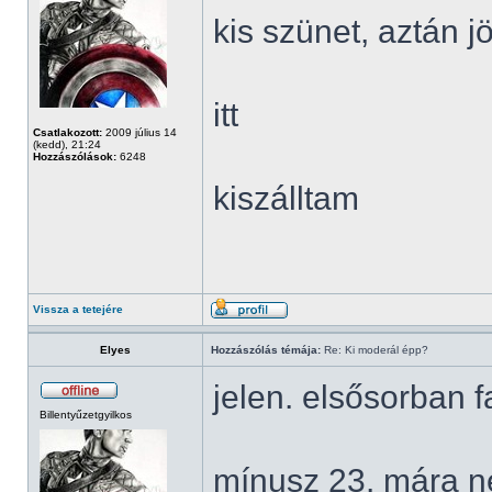
kis szünet, aztán 
itt
Csatlakozott:
2009 július 14
(kedd), 21:24
Hozzászólások:
6248
kiszálltam
Vissza a tetejére
Elyes
Hozzászólás témája:
Re: Ki moderál épp?
jelen. elsősorban
Billentyűzetgyilkos
mínusz 23. mára n