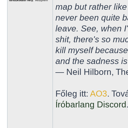
Tartózkodási hely:
Veszprém
map but rather like
never been quite 
leave. See, when I'
shit, there's so mu
kill myself becaus
and the sadness is
― Neil Hilborn, Th
Főleg itt:
AO3
. Tov
Íróbarlang Discord