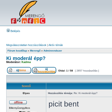
Belépés
Megválaszolatlan hozzászólások
|
Aktív témák
Fórum kezdőlap
»
Merengő
»
Adminrendszer
Ki moderál épp?
Moderátor:
Kadma
Oldal:
1
/
58
[ 2857 hozzászólás ]
Szerző
Elyes
Hozzászólás témája:
Re: Ki moderál épp?
picit bent
Billentyűzetgyilkos