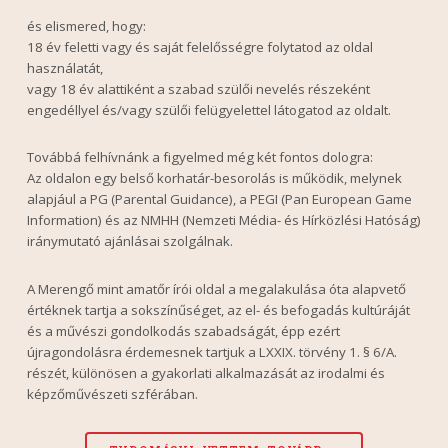
és elismered, hogy:
18 év feletti vagy és saját felelősségre folytatod az oldal
használatát,
vagy 18 év alattiként a szabad szülői nevelés részeként
engedéllyel és/vagy szülői felügyelettel látogatod az oldalt.
Továbbá felhívnánk a figyelmed még két fontos dologra:
Az oldalon egy belső korhatár-besorolás is működik, melynek
alapjául a PG (Parental Guidance), a PEGI (Pan European Game
Information) és az NMHH (Nemzeti Média- és Hírközlési Hatóság)
iránymutató ajánlásai szolgálnak.
A Merengő mint amatőr írói oldal a megalakulása óta alapvető
értéknek tartja a sokszínűséget, az el- és befogadás kultúráját
és a művészi gondolkodás szabadságát, épp ezért
újragondolásra érdemesnek tartjuk a LXXIX. törvény 1. § 6/A.
részét, különösen a gyakorlati alkalmazását az irodalmi és
képzőművészeti szférában.