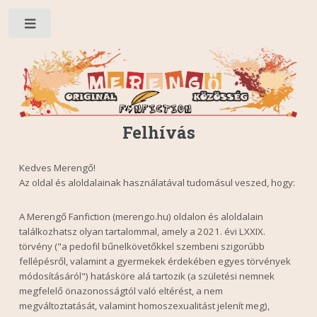
Toggle
Felhívás
Kedves Merengő!
Az oldal és aloldalainak használatával tudomásul veszed, hogy:
A Merengő Fanfiction (merengo.hu) oldalon és aloldalain
találkozhatsz olyan tartalommal, amely a 2021. évi LXXIX.
törvény ("a pedofil bűnelkövetőkkel szembeni szigorúbb
fellépésről, valamint a gyermekek érdekében egyes törvények
módosításáról") hatásköre alá tartozik (a születési nemnek
megfelelő önazonosságtól való eltérést, a nem
megváltoztatását, valamint homoszexualitást jelenít meg),