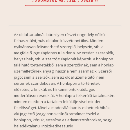
Az oldal tartalmát, bármilyen részét engedély nélkül
felhasználni, más oldalon közzétenni tilos. Minden
nyilvánosan felismerhető szereplő, helyszín, stb. a
megfelelő jogtulajdonos tulajdona. Az eredeti szereplők,
helyszínek, stb. a szerző tulajdonát képezik. A honlapon
található történetekből sem a szerzőknek, sem a honlap
üzemeltetőinek anyagi haszna nem származik. Szerzői
jogot sem a szerzők, sem az oldal üzemeltetői nem
sértenek szándékosan. A honlapon a történetek
előzetes, a kritikák és hírkommentek utólagos
moderáláson esnek át. A honlapra felkerülő tartalmakért
minden esetben a tartalom feltöltője visel minden
felelősséget. Mivel a moderálásban is eshetnek hibák,
aki jogsértő (vagy annak tűnő) tartalmat észlel a
honlapon, kérjük, értesítse az adminisztrátorokat, hogy
haladéktalanul intézkedhessünk!