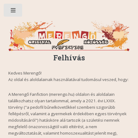
Toggle
Felhívás
Kedves Merengő!
Az oldal és aloldalainak használatával tudomásul veszed, hogy:
A Merengő Fanfiction (merengo.hu) oldalon és aloldalain
találkozhatsz olyan tartalommal, amely a 2021. évi LXXIX.
törvény ("a pedofil bűnelkövetőkkel szembeni szigorúbb
fellépésről, valamint a gyermekek érdekében egyes törvények
módosításáról") hatásköre alá tartozik (a születési nemnek
megfelelő önazonosságtól való eltérést, a nem
megváltoztatását, valamint homoszexualitást jelenít meg),