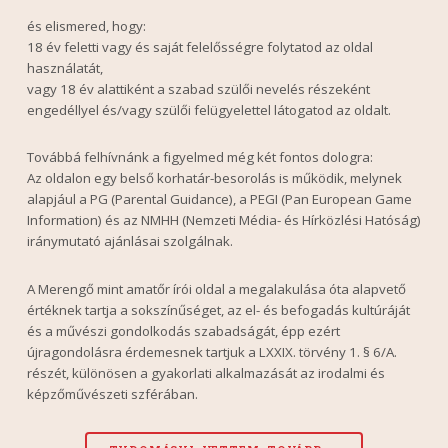
és elismered, hogy:
18 év feletti vagy és saját felelősségre folytatod az oldal
használatát,
vagy 18 év alattiként a szabad szülői nevelés részeként
engedéllyel és/vagy szülői felügyelettel látogatod az oldalt.
Továbbá felhívnánk a figyelmed még két fontos dologra:
Az oldalon egy belső korhatár-besorolás is működik, melynek
alapjául a PG (Parental Guidance), a PEGI (Pan European Game
Information) és az NMHH (Nemzeti Média- és Hírközlési Hatóság)
iránymutató ajánlásai szolgálnak.
A Merengő mint amatőr írói oldal a megalakulása óta alapvető
értéknek tartja a sokszínűséget, az el- és befogadás kultúráját
és a művészi gondolkodás szabadságát, épp ezért
újragondolásra érdemesnek tartjuk a LXXIX. törvény 1. § 6/A.
részét, különösen a gyakorlati alkalmazását az irodalmi és
képzőművészeti szférában.