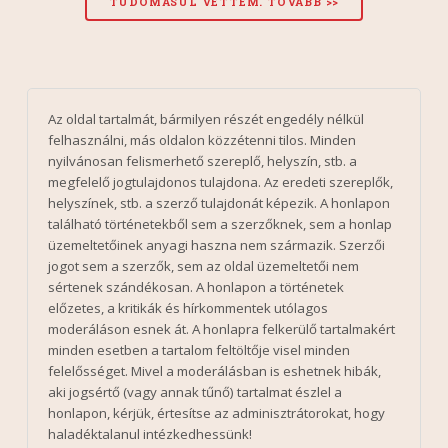
Az oldal tartalmát, bármilyen részét engedély nélkül
felhasználni, más oldalon közzétenni tilos. Minden
nyilvánosan felismerhető szereplő, helyszín, stb. a
megfelelő jogtulajdonos tulajdona. Az eredeti szereplők,
helyszínek, stb. a szerző tulajdonát képezik. A honlapon
található történetekből sem a szerzőknek, sem a honlap
üzemeltetőinek anyagi haszna nem származik. Szerzői
jogot sem a szerzők, sem az oldal üzemeltetői nem
sértenek szándékosan. A honlapon a történetek
előzetes, a kritikák és hírkommentek utólagos
moderáláson esnek át. A honlapra felkerülő tartalmakért
minden esetben a tartalom feltöltője visel minden
felelősséget. Mivel a moderálásban is eshetnek hibák,
aki jogsértő (vagy annak tűnő) tartalmat észlel a
honlapon, kérjük, értesítse az adminisztrátorokat, hogy
haladéktalanul intézkedhessünk!