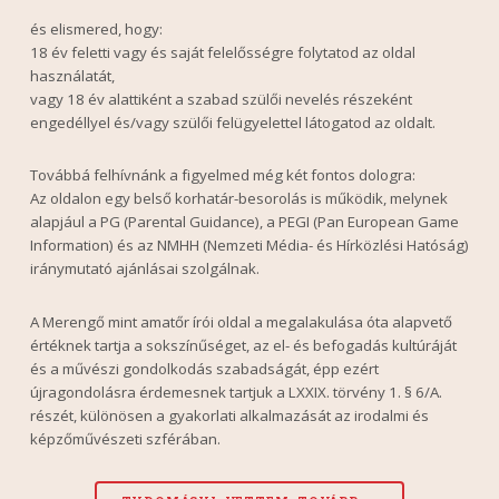
és elismered, hogy:
18 év feletti vagy és saját felelősségre folytatod az oldal
használatát,
vagy 18 év alattiként a szabad szülői nevelés részeként
engedéllyel és/vagy szülői felügyelettel látogatod az oldalt.
Továbbá felhívnánk a figyelmed még két fontos dologra:
Az oldalon egy belső korhatár-besorolás is működik, melynek
alapjául a PG (Parental Guidance), a PEGI (Pan European Game
Information) és az NMHH (Nemzeti Média- és Hírközlési Hatóság)
iránymutató ajánlásai szolgálnak.
A Merengő mint amatőr írói oldal a megalakulása óta alapvető
értéknek tartja a sokszínűséget, az el- és befogadás kultúráját
és a művészi gondolkodás szabadságát, épp ezért
újragondolásra érdemesnek tartjuk a LXXIX. törvény 1. § 6/A.
részét, különösen a gyakorlati alkalmazását az irodalmi és
képzőművészeti szférában.