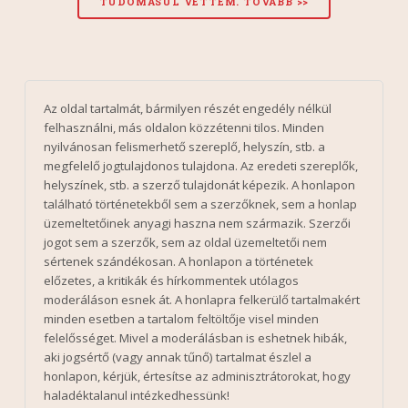
Az oldal tartalmát, bármilyen részét engedély nélkül
felhasználni, más oldalon közzétenni tilos. Minden
nyilvánosan felismerhető szereplő, helyszín, stb. a
megfelelő jogtulajdonos tulajdona. Az eredeti szereplők,
helyszínek, stb. a szerző tulajdonát képezik. A honlapon
található történetekből sem a szerzőknek, sem a honlap
üzemeltetőinek anyagi haszna nem származik. Szerzői
jogot sem a szerzők, sem az oldal üzemeltetői nem
sértenek szándékosan. A honlapon a történetek
előzetes, a kritikák és hírkommentek utólagos
moderáláson esnek át. A honlapra felkerülő tartalmakért
minden esetben a tartalom feltöltője visel minden
felelősséget. Mivel a moderálásban is eshetnek hibák,
aki jogsértő (vagy annak tűnő) tartalmat észlel a
honlapon, kérjük, értesítse az adminisztrátorokat, hogy
haladéktalanul intézkedhessünk!