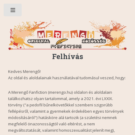
Toggle
Felhívás
Kedves Merengő!
Az oldal és aloldalainak használatával tudomásul veszed, hogy:
A Merengő Fanfiction (merengo.hu) oldalon és aloldalain
találkozhatsz olyan tartalommal, amely a 2021. évi LXXIX.
törvény ("a pedofil bűnelkövetőkkel szembeni szigorúbb
fellépésről, valamint a gyermekek érdekében egyes törvények
módosításáról") hatásköre alá tartozik (a születési nemnek
megfelelő önazonosságtól való eltérést, a nem
megváltoztatását, valamint homoszexualitást jelenít meg),