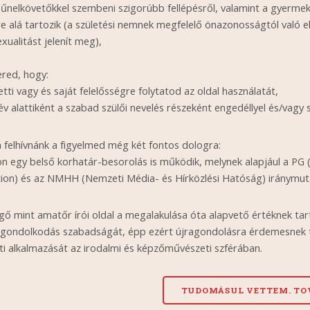
bűnelkövetőkkel szembeni szigorúbb fellépésről, valamint a gyerm
e alá tartozik (a születési nemnek megfelelő önazonosságtól való e
ualitást jelenít meg),
ered, hogy:
etti vagy és saját felelősségre folytatod az oldal használatát,
év alattiként a szabad szülői nevelés részeként engedéllyel és/vagy s
felhívnánk a figyelmed még két fontos dologra:
on egy belső korhatár-besorolás is működik, melynek alapjául a PG
ion) és az NMHH (Nemzeti Média- és Hírközlési Hatóság) iránymutat
ő mint amatőr írói oldal a megalakulása óta alapvető értéknek tart
gondolkodás szabadságát, épp ezért újragondolásra érdemesnek tart
ti alkalmazását az irodalmi és képzőművészeti szférában.