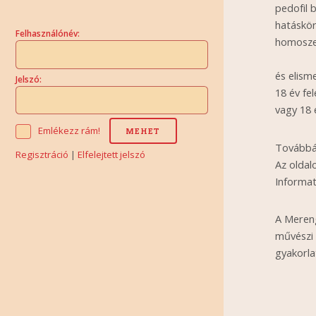
pedofil 
hatáskör
Felhasználónév:
homoszex
és elism
Jelszó:
18 év fel
vagy 18 
Emlékezz rám!
Továbbá 
Regisztráció
|
Elfelejtett jelszó
Az oldal
Informat
A Mereng
művészi 
gyakorla