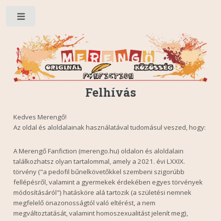
Toggle
Felhívás
Kedves Merengő!
Az oldal és aloldalainak használatával tudomásul veszed, hogy:
A Merengő Fanfiction (merengo.hu) oldalon és aloldalain
találkozhatsz olyan tartalommal, amely a 2021. évi LXXIX.
törvény ("a pedofil bűnelkövetőkkel szembeni szigorúbb
fellépésről, valamint a gyermekek érdekében egyes törvények
módosításáról") hatásköre alá tartozik (a születési nemnek
megfelelő önazonosságtól való eltérést, a nem
megváltoztatását, valamint homoszexualitást jelenít meg),