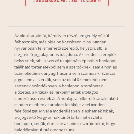
Az oldal tartalmát, bármilyen részét engedély nélkül
felhasználni, más oldalon közzétenni tilos. Minden
nyilvánosan felismerhető szereplő, helyszín, stb. a
megfelelő jogtulajdonos tulajdona. Az eredeti szereplők,
helyszínek, stb. a szerző tulajdonát képezik. A honlapon
található történetekből sem a szerzőknek, sem a honlap
üzemeltetőinek anyagi haszna nem származik. Szerzői
jogot sem a szerzők, sem az oldal üzemeltetői nem
sértenek szándékosan. A honlapon a történetek
előzetes, a kritikák és hírkommentek utólagos
moderáláson esnek át. A honlapra felkerülő tartalmakért
minden esetben a tartalom feltöltője visel minden
felelősséget. Mivel a moderálásban is eshetnek hibák,
aki jogsértő (vagy annak tűnő) tartalmat észlel a
honlapon, kérjük, értesítse az adminisztrátorokat, hogy
haladéktalanul intézkedhessünk!