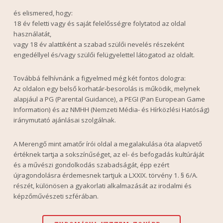
és elismered, hogy:
18 év feletti vagy és saját felelősségre folytatod az oldal
használatát,
vagy 18 év alattiként a szabad szülői nevelés részeként
engedéllyel és/vagy szülői felügyelettel látogatod az oldalt.
Továbbá felhívnánk a figyelmed még két fontos dologra:
Az oldalon egy belső korhatár-besorolás is működik, melynek
alapjául a PG (Parental Guidance), a PEGI (Pan European Game
Information) és az NMHH (Nemzeti Média- és Hírközlési Hatóság)
iránymutató ajánlásai szolgálnak.
A Merengő mint amatőr írói oldal a megalakulása óta alapvető
értéknek tartja a sokszínűséget, az el- és befogadás kultúráját
és a művészi gondolkodás szabadságát, épp ezért
újragondolásra érdemesnek tartjuk a LXXIX. törvény 1. § 6/A.
részét, különösen a gyakorlati alkalmazását az irodalmi és
képzőművészeti szférában.