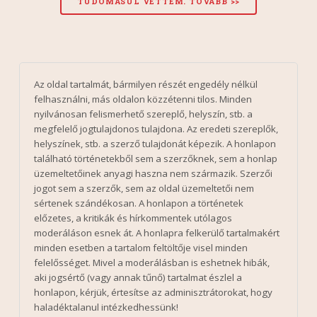
Az oldal tartalmát, bármilyen részét engedély nélkül
felhasználni, más oldalon közzétenni tilos. Minden
nyilvánosan felismerhető szereplő, helyszín, stb. a
megfelelő jogtulajdonos tulajdona. Az eredeti szereplők,
helyszínek, stb. a szerző tulajdonát képezik. A honlapon
található történetekből sem a szerzőknek, sem a honlap
üzemeltetőinek anyagi haszna nem származik. Szerzői
jogot sem a szerzők, sem az oldal üzemeltetői nem
sértenek szándékosan. A honlapon a történetek
előzetes, a kritikák és hírkommentek utólagos
moderáláson esnek át. A honlapra felkerülő tartalmakért
minden esetben a tartalom feltöltője visel minden
felelősséget. Mivel a moderálásban is eshetnek hibák,
aki jogsértő (vagy annak tűnő) tartalmat észlel a
honlapon, kérjük, értesítse az adminisztrátorokat, hogy
haladéktalanul intézkedhessünk!