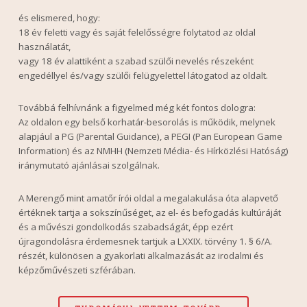
és elismered, hogy:
18 év feletti vagy és saját felelősségre folytatod az oldal
használatát,
vagy 18 év alattiként a szabad szülői nevelés részeként
engedéllyel és/vagy szülői felügyelettel látogatod az oldalt.
Továbbá felhívnánk a figyelmed még két fontos dologra:
Az oldalon egy belső korhatár-besorolás is működik, melynek
alapjául a PG (Parental Guidance), a PEGI (Pan European Game
Information) és az NMHH (Nemzeti Média- és Hírközlési Hatóság)
iránymutató ajánlásai szolgálnak.
A Merengő mint amatőr írói oldal a megalakulása óta alapvető
értéknek tartja a sokszínűséget, az el- és befogadás kultúráját
és a művészi gondolkodás szabadságát, épp ezért
újragondolásra érdemesnek tartjuk a LXXIX. törvény 1. § 6/A.
részét, különösen a gyakorlati alkalmazását az irodalmi és
képzőművészeti szférában.