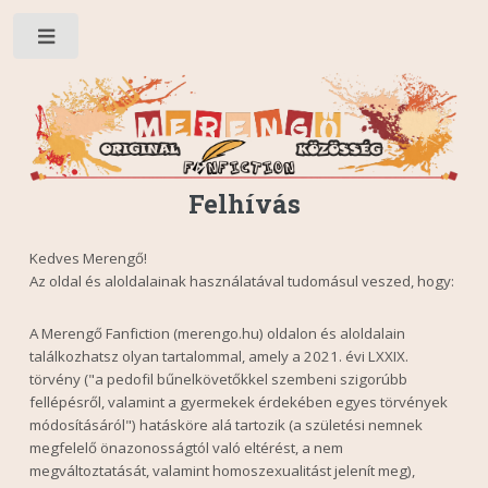
Toggle
Felhívás
Kedves Merengő!
Az oldal és aloldalainak használatával tudomásul veszed, hogy:
A Merengő Fanfiction (merengo.hu) oldalon és aloldalain
találkozhatsz olyan tartalommal, amely a 2021. évi LXXIX.
törvény ("a pedofil bűnelkövetőkkel szembeni szigorúbb
fellépésről, valamint a gyermekek érdekében egyes törvények
módosításáról") hatásköre alá tartozik (a születési nemnek
megfelelő önazonosságtól való eltérést, a nem
megváltoztatását, valamint homoszexualitást jelenít meg),