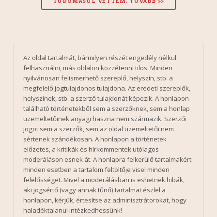
Az oldal tartalmát, bármilyen részét engedély nélkül
felhasználni, más oldalon közzétenni tilos. Minden
nyilvánosan felismerhető szereplő, helyszín, stb. a
megfelelő jogtulajdonos tulajdona. Az eredeti szereplők,
helyszínek, stb. a szerző tulajdonát képezik. A honlapon
található történetekből sem a szerzőknek, sem a honlap
üzemeltetőinek anyagi haszna nem származik. Szerzői
jogot sem a szerzők, sem az oldal üzemeltetői nem
sértenek szándékosan. A honlapon a történetek
előzetes, a kritikák és hírkommentek utólagos
moderáláson esnek át. A honlapra felkerülő tartalmakért
minden esetben a tartalom feltöltője visel minden
felelősséget. Mivel a moderálásban is eshetnek hibák,
aki jogsértő (vagy annak tűnő) tartalmat észlel a
honlapon, kérjük, értesítse az adminisztrátorokat, hogy
haladéktalanul intézkedhessünk!