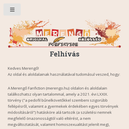
Toggle
Felhívás
Kedves Merengő!
Az oldal és aloldalainak használatával tudomásul veszed, hogy:
A Merengő Fanfiction (merengo.hu) oldalon és aloldalain
találkozhatsz olyan tartalommal, amely a 2021. évi LXXIX.
törvény ("a pedofil bűnelkövetőkkel szembeni szigorúbb
fellépésről, valamint a gyermekek érdekében egyes törvények
módosításáról") hatásköre alá tartozik (a születési nemnek
megfelelő önazonosságtól való eltérést, a nem
megváltoztatását, valamint homoszexualitást jelenít meg),