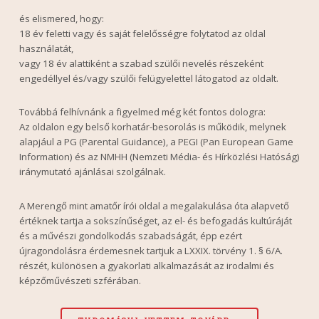
és elismered, hogy:
18 év feletti vagy és saját felelősségre folytatod az oldal
használatát,
vagy 18 év alattiként a szabad szülői nevelés részeként
engedéllyel és/vagy szülői felügyelettel látogatod az oldalt.
Továbbá felhívnánk a figyelmed még két fontos dologra:
Az oldalon egy belső korhatár-besorolás is működik, melynek
alapjául a PG (Parental Guidance), a PEGI (Pan European Game
Information) és az NMHH (Nemzeti Média- és Hírközlési Hatóság)
iránymutató ajánlásai szolgálnak.
A Merengő mint amatőr írói oldal a megalakulása óta alapvető
értéknek tartja a sokszínűséget, az el- és befogadás kultúráját
és a művészi gondolkodás szabadságát, épp ezért
újragondolásra érdemesnek tartjuk a LXXIX. törvény 1. § 6/A.
részét, különösen a gyakorlati alkalmazását az irodalmi és
képzőművészeti szférában.