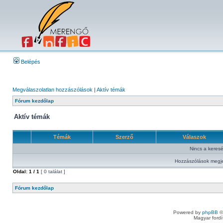
Belépés
Megválaszolatlan hozzászólások
|
Aktív témák
Fórum kezdőlap
Aktív témák
Témák
Szerző
Válaszok
Nincs a keresés
Hozzászólások megje
Oldal:
1
/
1
[ 0 találat ]
Fórum kezdőlap
Powered by
phpBB
©
Magyar ford