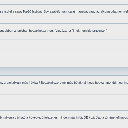
g készítsd el a saját Top10 listádat! Egy szabály van: saját magadat vagy az alkotásodat nem r
ent ebben a topicban beszélhetsz meg. (vigyázat! a filmek nem ide tartoznak!)
t szeretél alkotni más írókkal? Beszélni szeretnél más bétákkal, hogy hogyan mondd meg fi
b. mikorra várható a következő fejezet és minden más infót, DE kizárólag a történettel kapcs