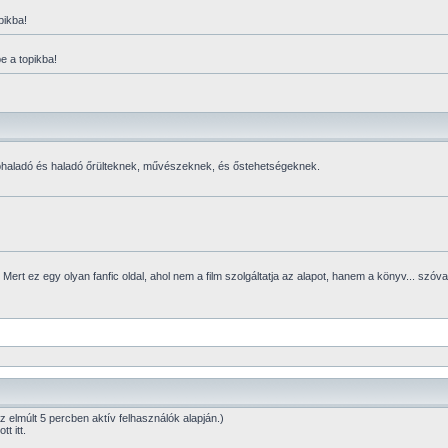
pikba!
e a topikba!
zéphaladó és haladó őrülteknek, művészeknek, és őstehetségeknek.
ert ez egy olyan fanfic oldal, ahol nem a film szolgáltatja az alapot, hanem a könyv... szóva
Az elmúlt 5 percben aktív felhasználók alapján.)
t itt.