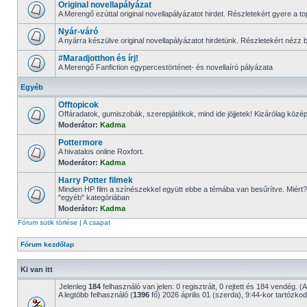
Original novellapályázat
A Merengő ezúttal original novellapályázatot hirdet. Részletekért gyere a to
Nyár-váró
A nyárra készülve original novellapályázatot hirdetünk. Részletekért nézz b
#Maradjotthon és írj!
A Merengő Fanfiction egypercestörténet- és novellaíró pályázata
Egyéb
Offtopicok
Offáradatok, gumiszobák, szerepjátékok, mind ide jöjjetek! Kizárólag kö
Moderátor:
Kadma
Pottermore
A hivatalos online Roxfort.
Moderátor:
Kadma
Harry Potter filmek
Minden HP film a színészekkel együtt ebbe a témába van besűrítve. Miért? M
"egyéb" kategóriában
Moderátor:
Kadma
Fórum sütik törlése
|
A csapat
Fórum kezdőlap
Ki van itt
Jelenleg
184
felhasználó van jelen: 0 regisztrált, 0 rejtett és 184 vendég. (
A legtöbb felhasználó (
1396
fő) 2026 április 01 (szerda), 9:44-kor tartózkodot