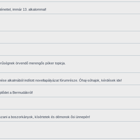
nettel, immár 13. alkalommal!
rűségnek örvendő merengős póker topicja.
lenése alkalmából indított novellapályázat fórumrésze. Óhaj-sóhajok, kérdések ide!
plődet a Bermudákról!
átszani a boszorkányok, kísértetek és démonok ősi ünnepén!