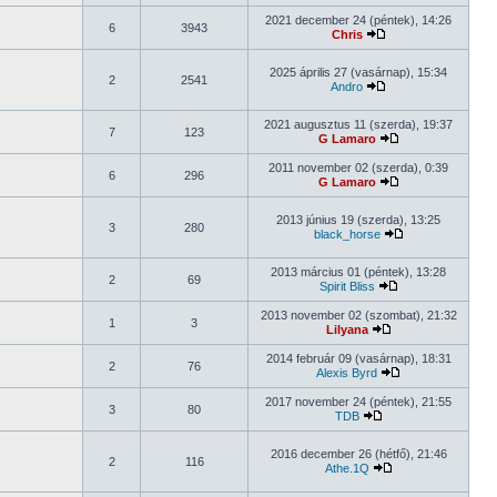
2021 december 24 (péntek), 14:26
6
3943
Chris
2025 április 27 (vasárnap), 15:34
2
2541
Andro
2021 augusztus 11 (szerda), 19:37
7
123
G Lamaro
2011 november 02 (szerda), 0:39
6
296
G Lamaro
2013 június 19 (szerda), 13:25
3
280
black_horse
2013 március 01 (péntek), 13:28
2
69
Spirit Bliss
2013 november 02 (szombat), 21:32
1
3
Lilyana
2014 február 09 (vasárnap), 18:31
2
76
Alexis Byrd
2017 november 24 (péntek), 21:55
3
80
TDB
2016 december 26 (hétfő), 21:46
2
116
Athe.1Q