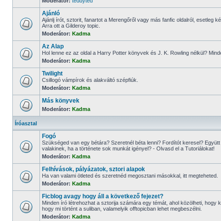
Moderátor:
teddyted
Ajánló
Ajánlj írót, sztorit, fanartot a Merengőről vagy más fanfic oldalról, esetle
Arra ott a Gilderoy topic.
Moderátor:
Kadma
Az Alap
Hol lenne ez az oldal a Harry Potter könyvek és J. K. Rowling nélkül? Mind
Moderátor:
Kadma
Twilight
Csillogó vámpírok és alakváltó szépfiúk.
Moderátor:
Kadma
Más könyvek
Moderátor:
Kadma
Íróasztal
Fogó
Szükséged van egy bétára? Szeretnél béta lenni? Fordítót keresel? Együt
valakinek, ha a története sok munkát igényel? - Olvasd el a Tutoriálokat!
Moderátor:
Kadma
Felhívások, pályázatok, sztori alapok
Ha van valami ötleted és szeretnéd megosztani másokkal, itt megteheted.
Moderátor:
Kadma
Ficblog avagy hogy áll a következő fejezet?
Minden író létrehozhat a sztorija számára egy témát, ahol közölheti, hogy k
hogy mi történt a suliban, valamelyik offtopicban lehet megbeszélni.
Moderátor:
Kadma