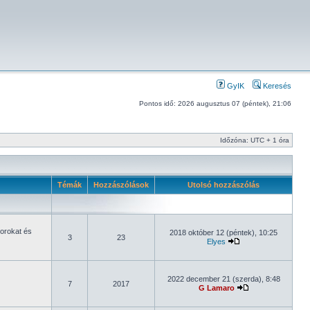
GyIK
Keresés
Pontos idő: 2026 augusztus 07 (péntek), 21:06
Időzóna: UTC + 1 óra
Témák
Hozzászólások
Utolsó hozzászólás
orokat és
2018 október 12 (péntek), 10:25
3
23
Elyes
2022 december 21 (szerda), 8:48
7
2017
G Lamaro