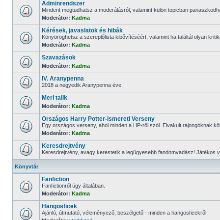
Adminrendszer
Mindent megtudhatsz a moderálásról, valamint külön topicban panaszkodh
Moderátor:
Kadma
Kérések, javaslatok és hibák
Könyöröghetsz a szereplőlista kibővítéséért, valamint ha találtál olyan kritikát 
Moderátor:
Kadma
Szavazások
Moderátor:
Kadma
IV. Aranypenna
2018 a negyedik Aranypenna éve.
Meri talik
Moderátor:
Kadma
Országos Harry Potter-ismereti Verseny
Egy országos verseny, ahol minden a HP-ről szól. Elvakult rajongóknak kö
Moderátor:
Kadma
Keresdrejtvény
Keresdrejtvény, avagy kerestetik a legügyesebb fandomvadász! Játékos 
Könyvtár
Fanfiction
Fanfictionről úgy általában.
Moderátor:
Kadma
Hangosficek
Ajánló, útmutató, véleményező, beszélgető - minden a hangosficekről.