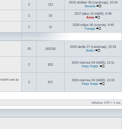
2016 október 30 (vasárnap), 10:24
2
112
Assana
2017 július 10 (hétfő), 8:38
2
33
Assa
2020 május 06 (szerda), 9:49
2
11
Farago
2025 április 27 (vasárnap), 15:29
33
182235
Andro
2024 március 04 (hétfő), 13:11
2
832
Peter Potter
l ezért van az
2024 március 04 (hétfő), 13:15
2
871
Peter Potter
Időzóna: UTC + 1 óra