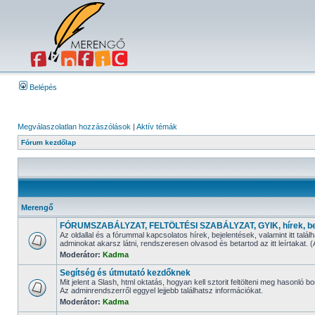
Belépés
Megválaszolatlan hozzászólások
|
Aktív témák
Fórum kezdőlap
Merengő
FÓRUMSZABÁLYZAT, FELTÖLTÉSI SZABÁLYZAT, GYIK, hírek, be
Az oldallal és a fórummal kapcsolatos hírek, bejelentések, valamint i
adminokat akarsz látni, rendszeresen olvasod és betartod az itt leírtaka
Moderátor:
Kadma
Segítség és útmutató kezdőknek
Mit jelent a Slash, html oktatás, hogyan kell sztorit feltölteni meg hasonló bo
Az adminrendszerről eggyel lejjebb találhatsz információkat.
Moderátor:
Kadma