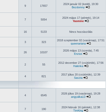
2024 január 02 (kedd), 19:30
9
17657
Bezdomny
2024 május 17 (péntek), 19:14
7
5054
Yasmine
16
5133
Nincs hozzászólás
2018 szeptember 02 (vasárnap), 17:51
3
323
queenariana
2026 május 13 (szerda), 7:45
26
10107
Enzius
2012 december 27 (csütörtök), 17:56
2
55
Halenka
2017 július 20 (csütörtök), 12:39
4
821
Saszta
2026 július 19 (vasárnap), 19:28
4
6545
angyalkaLD
2024 február 16 (péntek), 12:38
7
190
TimKing