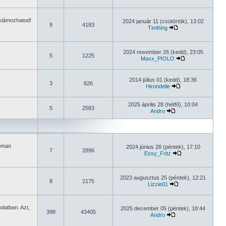
eklámozhatod!
2024 január 11 (csütörtök), 13:02
9
4183
TimKing
2024 november 26 (kedd), 23:05
5
1225
Maxx_PIOLO
2014 július 01 (kedd), 18:36
3
626
Hirondelle
2025 április 28 (hétfő), 10:04
5
2583
Andro
noman
2024 június 28 (péntek), 17:10
7
2896
Essy_Fritz
2023 augusztus 25 (péntek), 12:21
8
2175
Lizzie01
olatban. Azt,
2025 december 05 (péntek), 18:44
398
43405
Andro