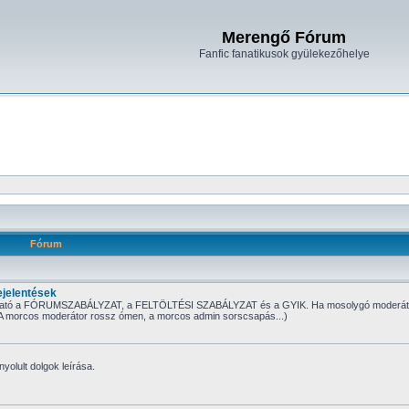
Merengő Fórum
Fanfic fanatikusok gyülekezőhelye
Fórum
jelentések
tt található a FÓRUMSZABÁLYZAT, a FELTÖLTÉSI SZABÁLYZAT és a GYIK. Ha mosolygó moderát
t. (A morcos moderátor rossz ómen, a morcos admin sorscsapás...)
nyolult dolgok leírása.