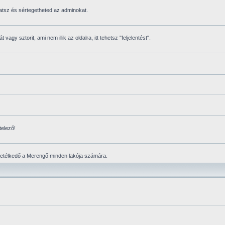
atsz és sértegetheted az adminokat.
vagy sztorit, ami nem illik az oldalra, itt tehetsz "feljelentést".
telező!
vetélkedő a Merengő minden lakója számára.