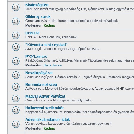
Kívánság Üst
2021-ben ismét felbugyog a Kívánság Üst, ajándékozzuk meg egymást törté
Gilderoy sarok
Önreklámozás, kritika kérés meg hasonló egonövelő műveletek.
Moderátor:
Kadma
CritiCAT
CritiCAT! Nem cicázunk, kritizálunk!
"Kövesd a fehér nyulat!"
A Merengő Fanfiction original világra épülő kihívása.
P^3√Lamaro
Péaköböngyöklamaró: A 2011-es Merengő Táborban kieszelt, nagy népsze
Moderátor:
black_horse
Novellapályázat
Spirit Bliss legújabb, Démoni érintés 2. – A jövő árnyai c. kötetének megje
Bermuda-sokszög
AgiVega és a Merengő közös novellapályázata. Avagy vezesd ki HP-szere
Magyar Agyar Pályázat
Gaura Ágnes és a Merengő közös pályázata.
Halloweeni szellemkör
Kapjátok elő a jelmezeket, lobbantsátok fel a töklámpásokat, és gyertek j
Adventi kalendárium játék
Várjuk együtt a karácsonyt, és közben játsszunk egy kicsit!
Moderátor:
Kadma