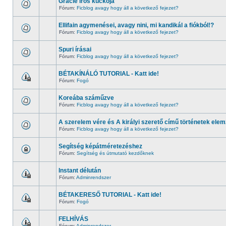
Gracie írós kuckója
Fórum:
Ficblog avagy hogy áll a következő fejezet?
Ellifain agymenései, avagy nini, mi kandikál a fiókból!?
Fórum:
Ficblog avagy hogy áll a következő fejezet?
Spuri írásai
Fórum:
Ficblog avagy hogy áll a következő fejezet?
BÉTAKÍNÁLÓ TUTORIAL - Katt ide!
Fórum:
Fogó
Koreába száműzve
Fórum:
Ficblog avagy hogy áll a következő fejezet?
A szerelem vére és A királyi szerető című történetek ele
Fórum:
Ficblog avagy hogy áll a következő fejezet?
Segítség képátméretezéshez
Fórum:
Segítség és útmutató kezdőknek
Instant délután
Fórum:
Adminrendszer
BÉTAKERESŐ TUTORIAL - Katt ide!
Fórum:
Fogó
FELHÍVÁS
Fórum:
Adminrendszer