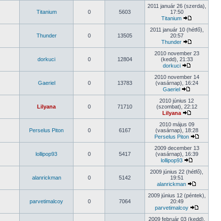
2011 január 26 (szerda),
Titanium
0
5603
17:50
Titanium
2011 január 10 (hétfő),
Thunder
0
13505
20:57
Thunder
2010 november 23
dorkuci
0
12804
(kedd), 21:33
dorkuci
2010 november 14
Gaeriel
0
13783
(vasárnap), 16:24
Gaeriel
2010 június 12
Lilyana
0
71710
(szombat), 22:12
Lilyana
2010 május 09
Perselus Piton
0
6167
(vasárnap), 18:28
Perselus Piton
2009 december 13
lollipop93
0
5417
(vasárnap), 16:39
lollipop93
2009 június 22 (hétfő),
alanrickman
0
5142
19:51
alanrickman
2009 június 12 (péntek),
parvetimalcoy
0
7064
20:49
parvetimalcoy
2009 február 03 (kedd),