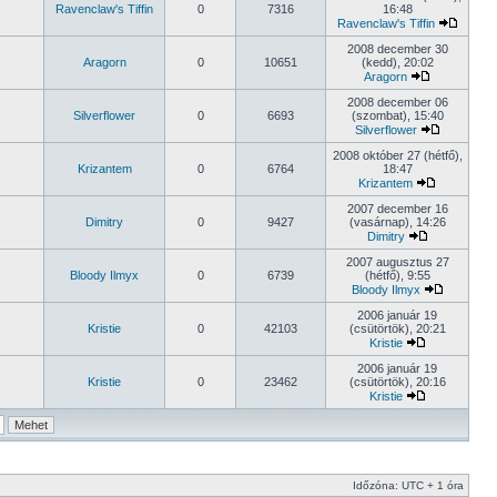
Ravenclaw's Tiffin
0
7316
16:48
Ravenclaw's Tiffin
2008 december 30
Aragorn
0
10651
(kedd), 20:02
Aragorn
2008 december 06
Silverflower
0
6693
(szombat), 15:40
Silverflower
2008 október 27 (hétfő),
Krizantem
0
6764
18:47
Krizantem
2007 december 16
Dimitry
0
9427
(vasárnap), 14:26
Dimitry
2007 augusztus 27
Bloody Ilmyx
0
6739
(hétfő), 9:55
Bloody Ilmyx
2006 január 19
Kristie
0
42103
(csütörtök), 20:21
Kristie
2006 január 19
Kristie
0
23462
(csütörtök), 20:16
Kristie
Időzóna: UTC + 1 óra