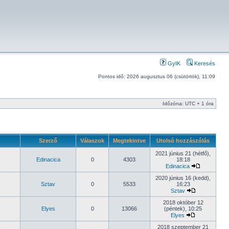
GyIK
Keresés
Pontos idő: 2026 augusztus 06 (csütörtök), 11:09
Időzóna: UTC + 1 óra
Szerző
Válaszok
Megtekintve
Utolsó hozzászólás
2021 június 21 (hétfő),
Edinacica
0
4303
18:18
Edinacica
2020 június 16 (kedd),
Sztav
0
5533
16:23
Sztav
2018 október 12
Elyes
0
13066
(péntek), 10:25
Elyes
2018 szeptember 21