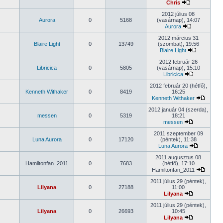
Chris
2012 július 08
Aurora
0
5168
(vasárnap), 14:07
Aurora
2012 március 31
Blaire Light
0
13749
(szombat), 19:56
Blaire Light
2012 február 26
Libricica
0
5805
(vasárnap), 15:10
Libricica
2012 február 20 (hétfő),
Kenneth Withaker
0
8419
16:25
Kenneth Withaker
2012 január 04 (szerda),
messen
0
5319
18:21
messen
2011 szeptember 09
Luna Aurora
0
17120
(péntek), 11:38
Luna Aurora
2011 augusztus 08
Hamiltonfan_2011
0
7683
(hétfő), 17:10
Hamiltonfan_2011
2011 július 29 (péntek),
Lilyana
0
27188
11:00
Lilyana
2011 július 29 (péntek),
Lilyana
0
26693
10:45
Lilyana