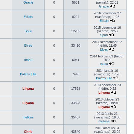
Gracie
0
5631
(péntek), 22:01
Gracie
2016 november 27
Ellifain
0
8224
(vasárnap), 1:28
Ellifain
2015 december 16
Spuri
0
12285
(szerda), 9:53
Spuri
2014 szeptember 22
Elyes
0
33490
(hétfő), 11:45
Elyes
2014 február 03 (hétfő),
macu
0
6041
18:29
macu
2014 január 16
Balázs Lilla
0
7410
(csütörtök), 17:26
Balázs Lilla
2013 december 23
Lilyana
0
17598
(hétfő), 0:22
Lilyana
2013 október 23
Lilyana
0
33828
(szerda), 19:01
Lilyana
2013 április 21
mellons
0
35467
(vasárnap), 18:08
mellons
2013 március 31
Chris
0
43540
(vasárnap), 23:02