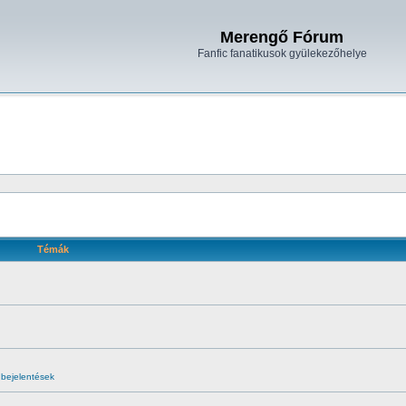
Merengő Fórum
Fanfic fanatikusok gyülekezőhelye
Témák
ejelentések