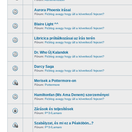
Aurora Phoenix irásai
Fórum:
Ficblog avagy hogy áll a következő fejezet?
Blaire Light ^^
Fórum:
Ficblog avagy hogy áll a következő fejezet?
Libricica próbálkozásai az írás terén
Fórum:
Ficblog avagy hogy áll a következő fejezet?
Dr. Who Új Kalandok
Fórum:
Ficblog avagy hogy áll a következő fejezet?
Darcy Saga
Fórum:
Ficblog avagy hogy áll a következő fejezet?
Merisek a Pottermore-on
Fórum:
Pottermore
Hamiltonfan (Ms Ama Denem) szerzeményei
Fórum:
Ficblog avagy hogy áll a következő fejezet?
Zárások és teljesítések
Fórum:
P^3√Lamaro
Szabályzat, és mi ez a Péaköbön...?
Fórum:
P^3√Lamaro