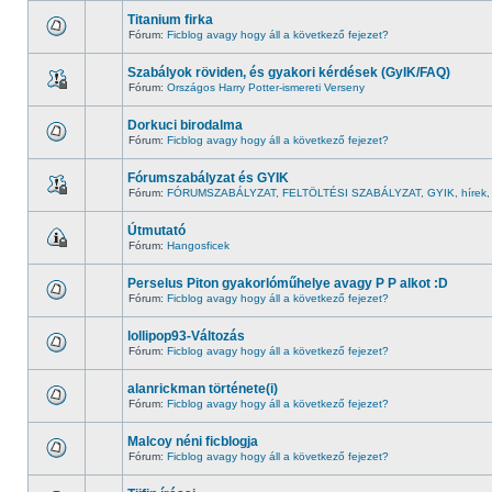
Titanium firka
Fórum:
Ficblog avagy hogy áll a következő fejezet?
Szabályok röviden, és gyakori kérdések (GyIK/FAQ)
Fórum:
Országos Harry Potter-ismereti Verseny
Dorkuci birodalma
Fórum:
Ficblog avagy hogy áll a következő fejezet?
Fórumszabályzat és GYIK
Fórum:
FÓRUMSZABÁLYZAT, FELTÖLTÉSI SZABÁLYZAT, GYIK, hírek, b
Útmutató
Fórum:
Hangosficek
Perselus Piton gyakorlóműhelye avagy P P alkot :D
Fórum:
Ficblog avagy hogy áll a következő fejezet?
lollipop93-Változás
Fórum:
Ficblog avagy hogy áll a következő fejezet?
alanrickman története(i)
Fórum:
Ficblog avagy hogy áll a következő fejezet?
Malcoy néni ficblogja
Fórum:
Ficblog avagy hogy áll a következő fejezet?