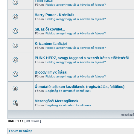
Tiifin írásai
Fórum:
Ficblog avagy hogy áll a következő fejezet?
Harry Potter - Krónikák
Fórum:
Ficblog avagy hogy áll a következő fejezet?
Sil, az őskövület...
Fórum:
Ficblog avagy hogy áll a következő fejezet?
Krizantem fanficjei
Fórum:
Ficblog avagy hogy áll a következő fejezet?
PUNK HERZ, avagy faggasd a szerzőt kétes előéletéről
Fórum:
Ficblog avagy hogy áll a következő fejezet?
Bloody Ilmyx írásai
Fórum:
Ficblog avagy hogy áll a következő fejezet?
Útmutató teljesen kezdőknek. (regisztrálás, feltöltés)
Fórum:
Segítség és útmutató kezdőknek
Merengőről Merengőknek
Fórum:
Segítség és útmutató kezdőknek
Hozzászó
Oldal:
1
/
1
[ 39 találat ]
Fórum kezdőlap