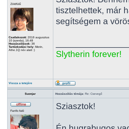
Zöldfülű
tisztelhettek, már
segítségem a vör
Csatlakozott:
2016 augusztus
______________
10 (szerda), 16:48
Hozzászólások:
36
Tartózkodási hely:
Merin,
Athe.1Q név alatt :)
Slytherin forever!
Vissza a tetejére
Suonjar
Hozzászólás témája:
Re: Csevegő
Sziasztok!
Fanfic-faló
Én hugrabugos va