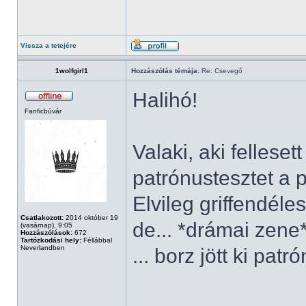
Vissza a tetejére
1wolfgirl1
Hozzászólás témája:
Re: Csevegő
Halihó!
Fanficbúvár
Valaki, aki fellese
patrónustesztet a 
Elvileg griffendéle
Csatlakozott:
2014 október 19
de... *drámai zene
(vasárnap), 9:05
Hozzászólások:
672
Tartózkodási hely:
Féllábbal
Neverlandben
... borz jött ki pat