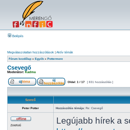
Belépés
Megválaszolatlan hozzászólások
|
Aktív témák
Fórum kezdőlap
»
Egyéb
»
Pottermore
Csevegő
Moderátor:
Kadma
Oldal:
1
/
17
[ 831 hozzászólás ]
Szerző
Peter Potter
Hozzászólás témája:
Re: Csevegő
Legújabb hírek a s
Zöldfülű