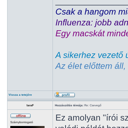
______________
Csak a hangom mia
Influenza: jobb adn
Egy macskát minde
A sikerhez vezető ú
Az élet előttem áll
Vissza a tetejére
laraF
Hozzászólás témája:
Re: Csevegő
Ez amolyan "írói 
Szárnybontogató