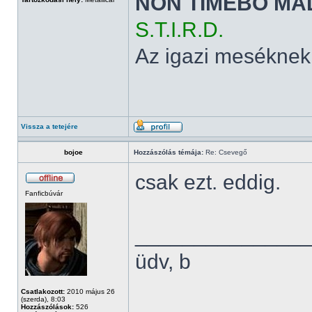
NON TIMEBO MA
S.T.I.R.D.
Az igazi meséknek
Vissza a tetejére
bojoe
Hozzászólás témája:
Re: Csevegő
csak ezt. eddig.
Fanficbúvár
______________
üdv, b
Csatlakozott:
2010 május 26
(szerda), 8:03
Hozzászólások:
526