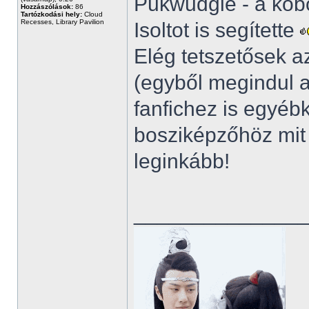
Pukwudgie - a kobo
Hozzászólások:
86
Tartózkodási hely:
Cloud
Recesses, Library Pavilion
Isoltot is segítette
Elég tetszetősek a
(egyből megindul 
fanfichez is egyéb
bosziképzőhöz mit 
leginkább!
______________