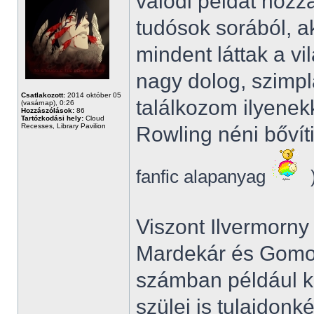
valódi példát hozz
tudósok sorából, ak
mindent láttak a v
nagy dolog, szimpl
Csatlakozott:
2014 október 05
találkozom ilyenek
(vasárnap), 0:26
Hozzászólások:
86
Tartózkodási hely:
Cloud
Recesses, Library Pavilion
Rowling néni bővíti
fanfic alapanyag
Viszont Ilvermorny 
Mardekár és Gomol
számban például ke
szülei is tulajdon