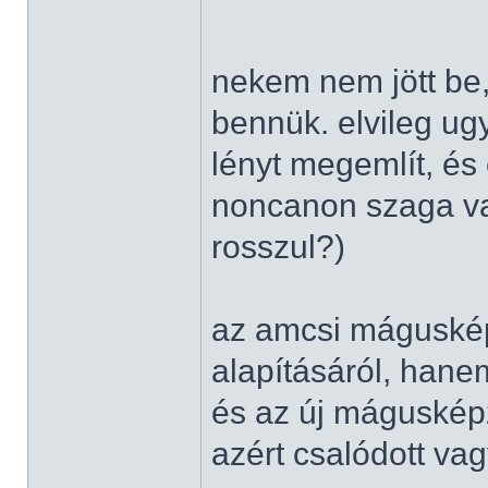
nekem nem jött be,
bennük. elvileg u
lényt megemlít, és
noncanon szaga va
rosszul?)
az amcsi máguskép
alapításáról, hane
és az új mágusképz
azért csalódott va