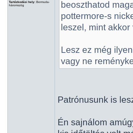
beoszthatod maga
Tartózkodási hely:
Bermuda-
háromszög
pottermore-s nick
leszel, mint akkor 
Lesz ez még ilyen i
vagy ne reményk
Patrónusunk is les
Én sajnálom amúgy,