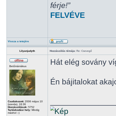
férje!”
FELVÉVE
Vissza a tetejére
Lilyanjudyth
Hozzászólás témája:
Re: Csevegő
Hát elég sovány v
Betűmániákus
Én bájitalokat aka
______________
Csatlakozott:
2006 május 10
(szerda), 18:36
Hozzászólások:
5752
Tartózkodási hely:
Mindig
máshol :-)