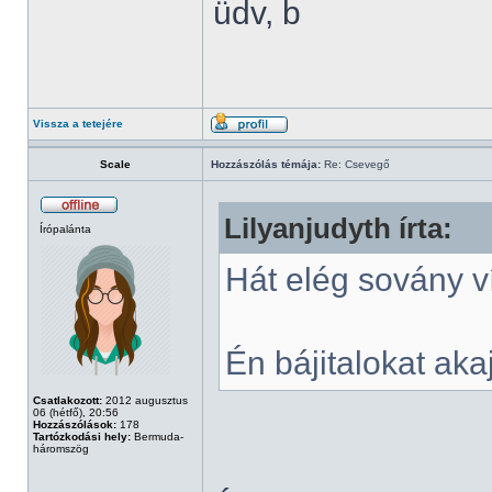
üdv, b
Vissza a tetejére
Scale
Hozzászólás témája:
Re: Csevegő
Lilyanjudyth írta:
Írópalánta
Hát elég sovány v
Én bájitalokat ak
Csatlakozott:
2012 augusztus
06 (hétfő), 20:56
Hozzászólások:
178
Tartózkodási hely:
Bermuda-
háromszög