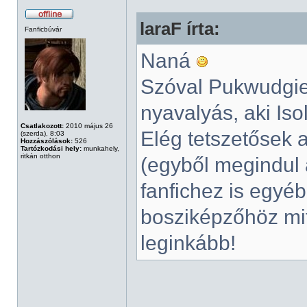
laraF írta:
Fanficbúvár
Naná
Szóval Pukwudgie 
nyavalyás, aki Isol
Csatlakozott:
2010 május 26
Elég tetszetősek 
(szerda), 8:03
Hozzászólások:
526
Tartózkodási hely:
munkahely,
ritkán otthon
(egyből megindul 
fanfichez is egyé
bosziképzőhöz mit
leginkább!