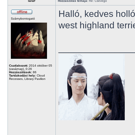
laraF
Hozzászólás témája:
Re: Csevegő
Halló, kedves holl
Szárnybontogató
west highland terri
______________
Csatlakozott:
2014 október 05
(vasárnap), 0:26
Hozzászólások:
86
Tartózkodási hely:
Cloud
Recesses, Library Pavilion