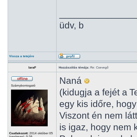
______________
üdv, b
Vissza a tetejére
laraF
Hozzászólás témája:
Re: Csevegő
Naná
Szárnybontogató
(kidugja a fejét a
egy kis időre, hog
Viszont én nem lát
is igaz, hogy nem 
Csatlakozott:
2014 október 05
(vasárnap), 0:26