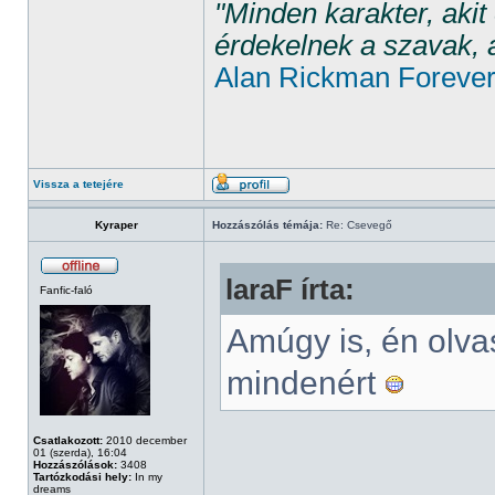
"Minden karakter, aki
érdekelnek a szavak, 
Alan Rickman Foreve
Vissza a tetejére
Kyraper
Hozzászólás témája:
Re: Csevegő
laraF írta:
Fanfic-faló
Amúgy is, én olv
mindenért
Csatlakozott:
2010 december
01 (szerda), 16:04
Hozzászólások:
3408
Tartózkodási hely:
In my
dreams