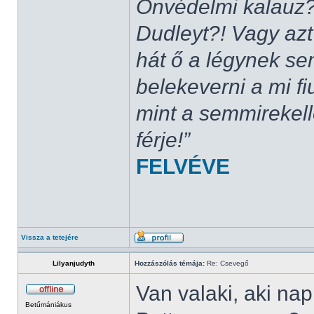
Önvédelmi kalauz?
Dudleyt?! Vagy azt
hát ő a légynek se
belekeverni a mi fi
mint a semmirekel
férje!”
FELVÉVE
Vissza a tetejére
Lilyanjudyth
Hozzászólás témája:
Re: Csevegő
Van valaki, aki na
Betűmániákus