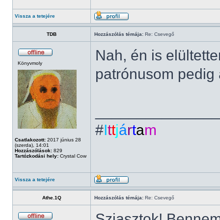
Vissza a tetejére
TDB
Hozzászólás témája:
Re: Csevegő
Nah, én is elültet
Könyvmoly
patrónusom pedig a
______________
#
I
t
t
j
á
r
t
a
m
Csatlakozott:
2017 június 28
(szerda), 14:01
Hozzászólások:
829
Tartózkodási hely:
Crystal Cow
Vissza a tetejére
Athe.1Q
Hozzászólás témája:
Re: Csevegő
Sziasztok! Bennem