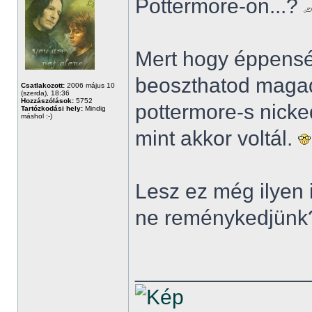
Pottermore-on...?
Mert hogy éppensé
beoszthatod magad
Csatlakozott:
2006 május 10
(szerda), 18:36
Hozzászólások:
5752
pottermore-s nicke
Tartózkodási hely:
Mindig
máshol :-)
mint akkor voltál.
Lesz ez még ilyen i
ne reménykedjünk
______________