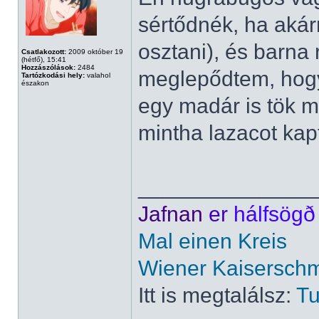
sértődnék, ha aká
osztani), és barna 
Csatlakozott:
2009 október 19
(hétfő), 15:41
Hozzászólások:
2484
meglepődtem, hogy
Tartózkodási hely:
valahol
északon
egy madár is tök 
mintha lazacot ka
______________
Jafnan
er
hálfsögð
Mal einen Kreis
Wiener Kaisersch
Itt is megtalálsz:
Tu