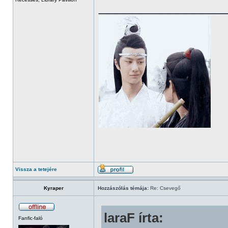
______________
Vissza a tetejére
Kyraper
Hozzászólás témája:
Re: Csevegő
laraF írta:
Fanfic-faló