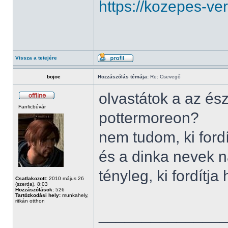
https://kozepes-ve
Vissza a tetejére
bojoe
Hozzászólás témája:
Re: Csevegő
olvastátok a az és
Fanficbúvár
pottermoreon?
nem tudom, ki ford
és a dinka nevek n
tényleg, ki fordítja
Csatlakozott:
2010 május 26
(szerda), 8:03
Hozzászólások:
526
Tartózkodási hely:
munkahely,
ritkán otthon
______________