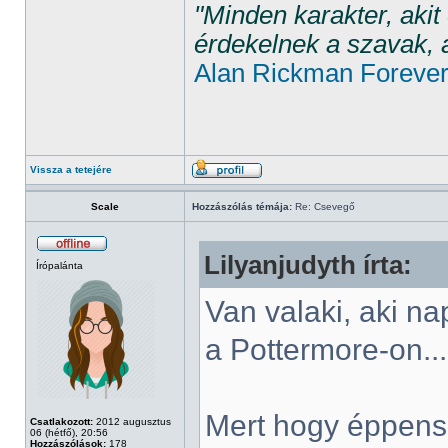
"Minden karakter, aki
érdekelnek a szavak, 
Alan Rickman Foreve
Vissza a tetejére
Scale
Hozzászólás témája:
Re: Csevegő
Lilyanjudyth írta:
Írópalánta
Van valaki, aki na
a Pottermore-on..
Mert hogy éppens
Csatlakozott:
2012 augusztus
06 (hétfő), 20:56
Hozzászólások:
178