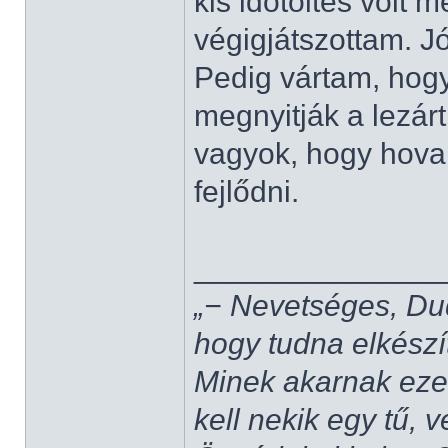
kis időtöltés volt 
végigjátszottam. Jó
Pedig vártam, hog
megnyitják a lezárt
vagyok, hogy hova 
fejlődni.
______________
„− Nevetséges, Du
hogy tudna elkészí
Minek akarnak ezek
kell nekik egy tű,