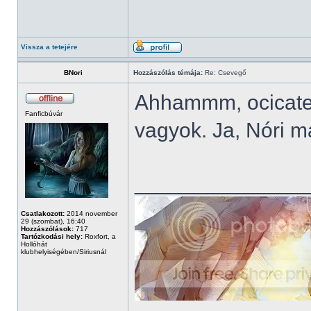
Vissza a tetejére
BNori
Hozzászólás témája:
Re: Csevegő
Ahhammm, ocicatet
Fanficbúvár
vagyok. Ja, Nóri 
______________
Csatlakozott:
2014 november
29 (szombat), 16:40
Hozzászólások:
717
Tartózkodási hely:
Roxfort, a
Hollóhát
klubhelyiségében/Siriusnál