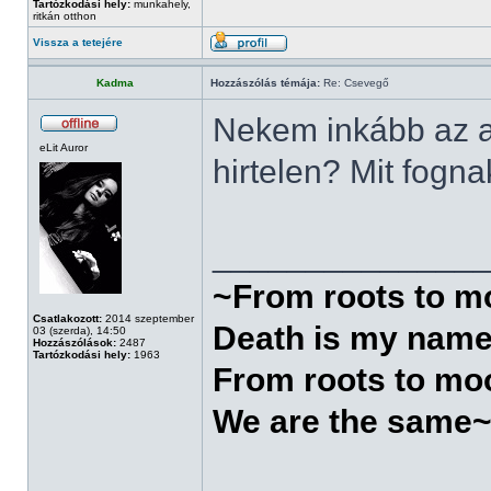
Tartózkodási hely:
munkahely,
ritkán otthon
Vissza a tetejére
Kadma
Hozzászólás témája:
Re: Csevegő
Nekem inkább az a 
eLit Auror
hirtelen? Mit fogn
______________
~From roots to 
Csatlakozott:
2014 szeptember
Death is my nam
03 (szerda), 14:50
Hozzászólások:
2487
Tartózkodási hely:
1963
From roots to mo
We are the same