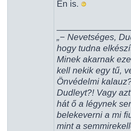
Én is.
______________
„− Nevetséges, Du
hogy tudna elkészí
Minek akarnak ezek
kell nekik egy tű,
Önvédelmi kalauz?
Dudleyt?! Vagy azt
hát ő a légynek se
belekeverni a mi fi
mint a semmirekel