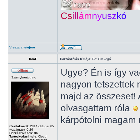
Cs
ill
ám
ny
usz
kó
Vissza a tetejére
laraF
Hozzászólás témája:
Re: Csevegő
Ugye? Én is így vag
Szárnybontogató
nagyon tetszettek 
majd az összeset! 
olvasgattam róla
kárpótolni magam
Csatlakozott:
2014 október 05
(vasárnap), 0:26
Hozzászólások:
86
Tartózkodási hely:
Cloud
Recesses, Library Pavilion