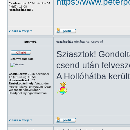
https://www.peterpo
Csatlakozott:
2024 március 04
(hétfő), 13:08
Hozzászólások:
2
Vissza a tetejére
bunny91
Hozzászólás témája:
Re: Csevegő
Sziasztok! Gondolt
Szárnybontogató
csend után felvesz
A Hollóhátba kerül
Csatlakozott:
2016 december
17 (szombat), 18:58
Hozzászólások:
87
Tartózkodási hely:
Veszprém
megye, Marvel univerzum, Dean
Winchester árnyékában,
Deadpool rajongótáborában
Vissza a tetejére