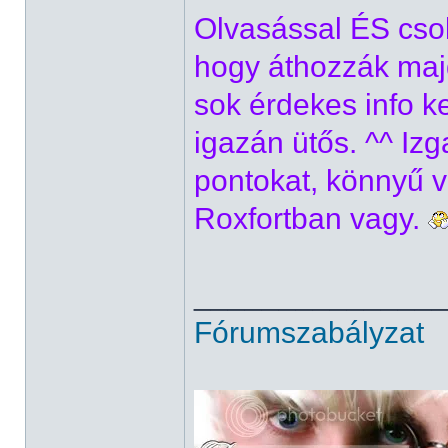
Olvasással ÉS cso
hogy áthozzák majd 
sok érdekes info ker
igazán ütős. ^^ Izg
pontokat, könnyű v
Roxfortban vagy.
______________
Fórumszabályzat