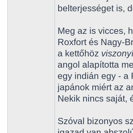
belterjességet is, d
Meg az is vicces,
Roxfort és Nagy-Br
a kettőhöz
viszony
angol alapította m
egy indián egy - a 
japánok miért az a
Nekik nincs saját, 
Szóval bizonyos s
igazad van abszolú