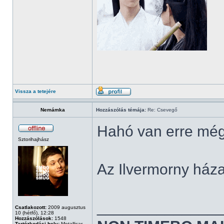
Vissza a tetejére
Nemámka
Hozzászólás témája:
Re: Csevegő
Hahó van erre még
Sztorihajhász
Az Ilvermorny háza
______________
Csatlakozott:
2009 augusztus
10 (hétfő), 12:28
Hozzászólások:
1548
Tartózkodási hely:
Metallicar