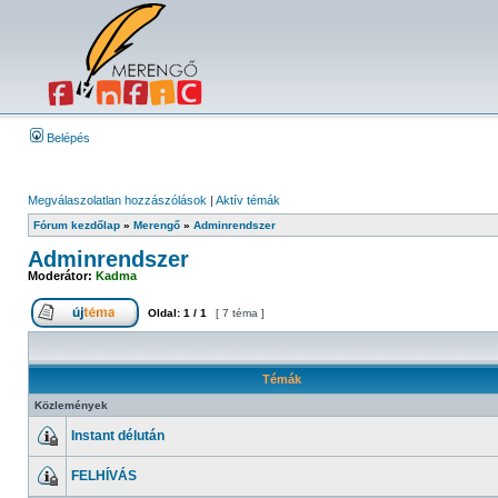
Belépés
Megválaszolatlan hozzászólások
|
Aktív témák
Fórum kezdőlap
»
Merengő
»
Adminrendszer
Adminrendszer
Moderátor:
Kadma
Oldal:
1
/
1
[ 7 téma ]
Témák
Közlemények
Instant délután
FELHÍVÁS