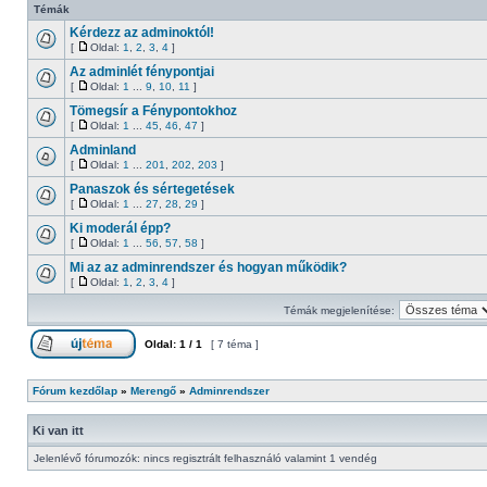
Témák
Kérdezz az adminoktól!
[
Oldal:
1
,
2
,
3
,
4
]
Az adminlét fénypontjai
[
Oldal:
1
...
9
,
10
,
11
]
Tömegsír a Fénypontokhoz
[
Oldal:
1
...
45
,
46
,
47
]
Adminland
[
Oldal:
1
...
201
,
202
,
203
]
Panaszok és sértegetések
[
Oldal:
1
...
27
,
28
,
29
]
Ki moderál épp?
[
Oldal:
1
...
56
,
57
,
58
]
Mi az az adminrendszer és hogyan működik?
[
Oldal:
1
,
2
,
3
,
4
]
Témák megjelenítése:
Oldal:
1
/
1
[ 7 téma ]
Fórum kezdőlap
»
Merengő
»
Adminrendszer
Ki van itt
Jelenlévő fórumozók: nincs regisztrált felhasználó valamint 1 vendég