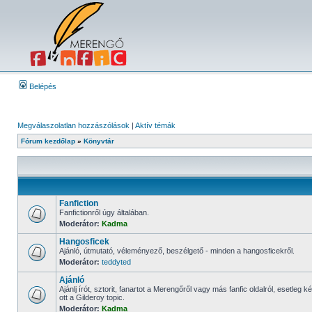
Belépés
Megválaszolatlan hozzászólások
|
Aktív témák
Fórum kezdőlap
»
Könyvtár
Fanfiction
Fanfictionről úgy általában.
Moderátor:
Kadma
Hangosficek
Ajánló, útmutató, véleményező, beszélgető - minden a hangosficekről.
Moderátor:
teddyted
Ajánló
Ajánlj írót, sztorit, fanartot a Merengőről vagy más fanfic oldalról, esetle
ott a Gilderoy topic.
Moderátor:
Kadma