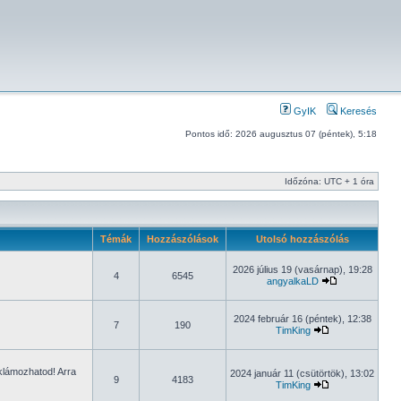
GyIK
Keresés
Pontos idő: 2026 augusztus 07 (péntek), 5:18
Időzóna: UTC + 1 óra
Témák
Hozzászólások
Utolsó hozzászólás
2026 július 19 (vasárnap), 19:28
4
6545
angyalkaLD
2024 február 16 (péntek), 12:38
7
190
TimKing
eklámozhatod! Arra
2024 január 11 (csütörtök), 13:02
9
4183
TimKing