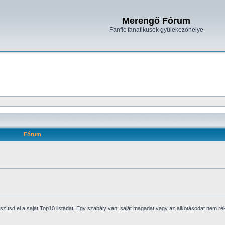
Merengő Fórum
Fanfic fanatikusok gyülekezőhelye
Fórum
g készítsd el a saját Top10 listádat! Egy szabály van: saját magadat vagy az alkotásodat nem r