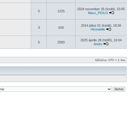
2024 november 26 (kedd), 23:05
5
1225
Maxx_PIOLO
2014 július 01 (kedd), 18:36
3
626
Hirondelle
2025 április 28 (hétfő), 10:04
5
2583
Andro
Időzóna: UTC + 1 óra