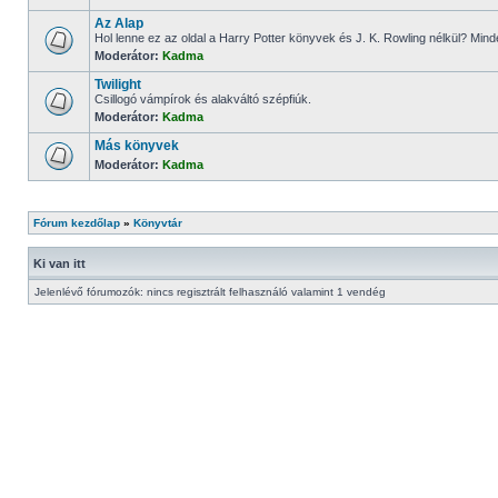
Az Alap
Hol lenne ez az oldal a Harry Potter könyvek és J. K. Rowling nélkül? Mind
Moderátor:
Kadma
Twilight
Csillogó vámpírok és alakváltó szépfiúk.
Moderátor:
Kadma
Más könyvek
Moderátor:
Kadma
Fórum kezdőlap
»
Könyvtár
Ki van itt
Jelenlévő fórumozók: nincs regisztrált felhasználó valamint 1 vendég