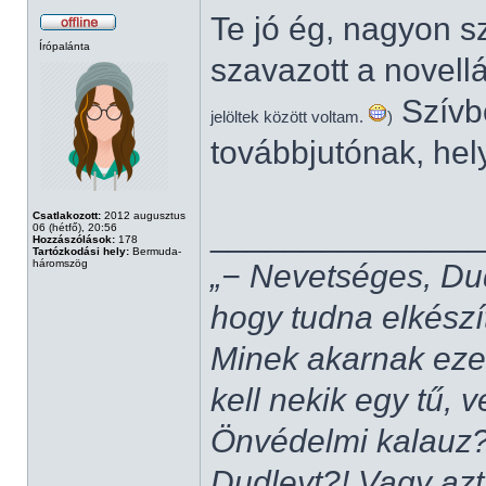
Te jó ég, nagyon 
Írópalánta
szavazott a novel
Szívbő
jelöltek között voltam.
)
továbbjutónak, hel
Csatlakozott:
2012 augusztus
______________
06 (hétfő), 20:56
Hozzászólások:
178
Tartózkodási hely:
Bermuda-
háromszög
„− Nevetséges, Du
hogy tudna elkészí
Minek akarnak ezek
kell nekik egy tű,
Önvédelmi kalauz?
Dudleyt?! Vagy azt