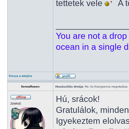
tettetek vele
A t
______________
You are not a drop 
ocean in a single d
Vissza a tetejére
SennaRowen
Hozzászólás témája:
Re: Az Aranypenna megvitatása
Hú, srácok!
Zöldfülű
Gratulálok, minde
Igyekeztem elolvas