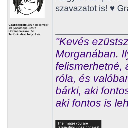
szavazatot is! ♥ G
Csatlakozott:
2017 december
______________
10 (vasárnap), 22:06
Hozzászólások:
59
Tartózkodási hely:
Avis
"Kevés ezüstsz
Morganában. Ily
felismerhetné, 
róla, és valóban
bárki, aki font
aki fontos is le