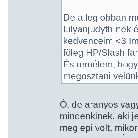
De a legjobban me
Lilyanjudyth-nek 
kedvenceim <3 Imá
főleg HP/Slash fa
És remélem, hogy 
megosztani velün
Ó, de aranyos va
mindenkinek, aki j
meglepi volt, mik