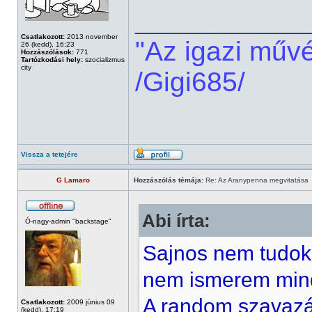
______________
Csatlakozott:
2013 november
"Az igazi műv
26 (kedd), 16:23
Hozzászólások:
771
Tartózkodási hely:
szocializmus
city
/Gigi685/
Vissza a tetejére
G Lamaro
Hozzászólás témája:
Re: Az Aranypenna megvitatása
Abi írta:
Ó-nagy-admin "backstage"
Sajnos nem tudok 
nem ismerem minde
A random szavazá
Csatlakozott:
2009 június 09
(kedd), 17:19