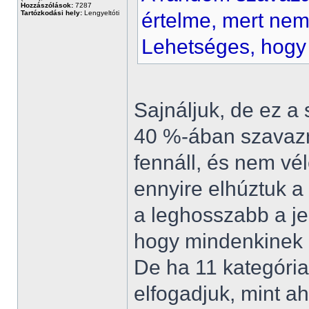
Hozzászólások:
7287
Tartózkodási hely:
Lengyeltóti
értelme, mert nem
Lehetséges, hogy
Sajnáljuk, de ez a
40 %-ában szavazni
fennáll, és nem vél
ennyire elhúztuk a
a leghosszabb a jel
hogy mindenkinek l
De ha 11 kategória
elfogadjuk, mint a