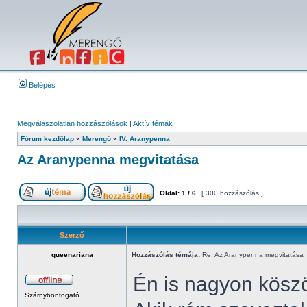
Belépés
Megválaszolatlan hozzászólások
|
Aktív témák
Fórum kezdőlap
»
Merengő
»
IV. Aranypenna
Az Aranypenna megvitatása
Oldal:
1
/
6
[ 300 hozzászólás ]
Szerző
queenariana
Hozzászólás témája:
Re: Az Aranypenna megvitatása
Én is nagyon kös
Szárnybontogató