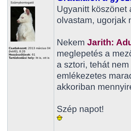
Szárnybontogató
Ugyanitt köszönet
olvastam, ugorjak n
Nekem
Jarith: Ad
Csatlakozott:
2013 március 04
meglepetés a mező
(hétfő), 8:26
Hozzászólások:
61
Tartózkodási hely:
Itt is, ott is
a sztori, tehát ne
emlékezetes marad
akkoriban mennyi
Szép napot!