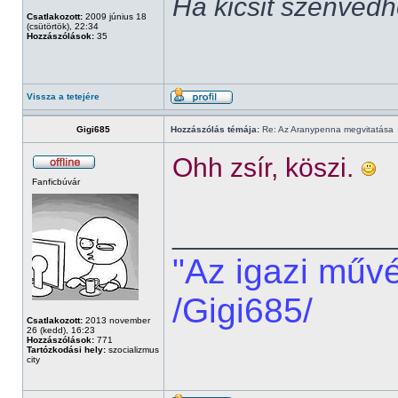
Ha kicsit szenvedh
Csatlakozott:
2009 június 18
(csütörtök), 22:34
Hozzászólások:
35
Vissza a tetejére
Gigi685
Hozzászólás témája:
Re: Az Aranypenna megvitatása
Ohh zsír, köszi.
Fanficbúvár
______________
"Az igazi műv
/Gigi685/
Csatlakozott:
2013 november
26 (kedd), 16:23
Hozzászólások:
771
Tartózkodási hely:
szocializmus
city