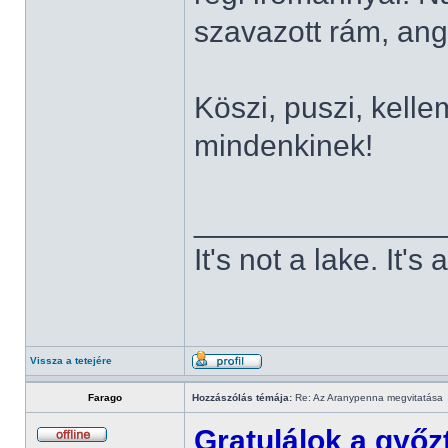
szavazott rám, ang
Köszi, puszi, kelle
mindenkinek!
______________
It's not a lake. It's
Vissza a tetejére
Farago
Hozzászólás témája:
Re: Az Aranypenna megvitatása
Gratulálok a győ