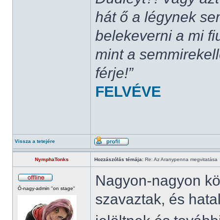
hát ő a légynek se
belekeverni a mi fi
mint a semmirekel
férje!”
FELVÉVE
Vissza a tetejére
NymphaTonks
Hozzászólás témája:
Re: Az Aranypenna megvitatása
Nagyon-nagyon kö
Ó-nagy-admin "on stage"
szavaztak, és hata