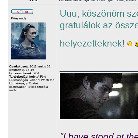
Saszta
Hozzászólás témája:
Re: Az Aranypenna megvitatása
Uuu, köszönöm szé
Könyvmoly
gratulálok az össze
helyezetteknek
!
______________
Csatlakozott:
2011 június 09
(csütörtök), 16:46
Hozzászólások:
984
Tartózkodási hely:
A Föld
Pusztaságán, valahol Westeros
környékén, a Roxfot
kastélyában, Stiles szobája
mellett.
"I have stood at th