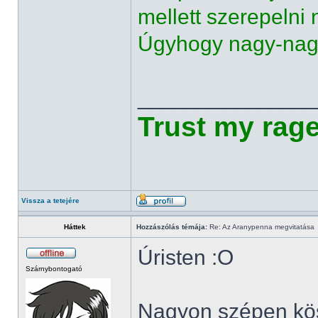
mellett szerepeln
Úgyhogy nagy-nag
______________
Trust my rag
Vissza a tetejére
Háttek
Hozzászólás témája:
Re: Az Aranypenna megvitatása
Úristen :O
Szárnybontogató
Nagyon szépen kös