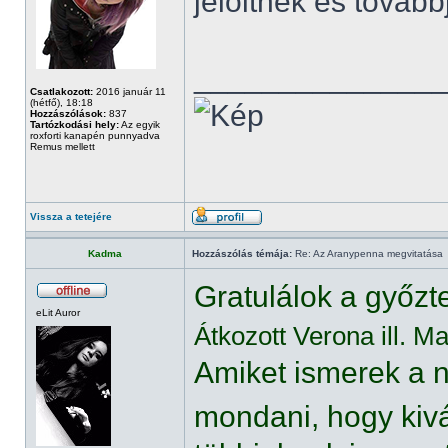
jelöltnek és továb
______________
Csatlakozott:
2016 január 11
(hétfő), 18:18
Hozzászólások:
837
Tartózkodási hely:
Az egyik
roxforti kanapén punnyadva
Remus mellett
Vissza a tetejére
Kadma
Hozzászólás témája:
Re: Az Aranypenna megvitatása
Gratulálok a győzt
eLit Auror
Átkozott Verona ill. M
Amiket ismerek a n
mondani, hogy kivá