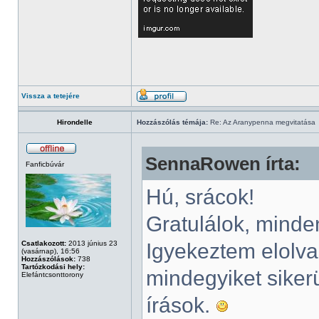
Vissza a tetejére
Hirondelle
Hozzászólás témája:
Re: Az Aranypenna megvitatása
SennaRowen írta:
Fanficbúvár
Hú, srácok!
Gratulálok, mind
Csatlakozott:
2013 június 23
Igyekeztem elolva
(vasárnap), 16:56
Hozzászólások:
738
Tartózkodási hely:
mindegyiket sikerü
Elefántcsonttorony
írások.