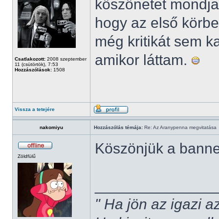
köszönetet mondja
hogy az első körbe
még kritikát sem k
amikor láttam.
Csatlakozott:
2008 szeptember
11 (csütörtök), 7:53
Hozzászólások:
1508
Vissza a tetejére
nakomiyu
Hozzászólás témája:
Re: Az Aranypenna megvitatása
Köszönjük a bannere
Zöldfülű
______________
" Ha jön az igazi 