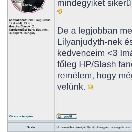
mindegyiket sikerül
Csatlakozott:
2018 augusztus
07 (kedd), 19:45
Hozzászólások:
2
De a legjobban mel
Tartózkodási hely:
Budafok,
Budapest, Hungary
Lilyanjudyth-nek é
kedvenceim <3 Imád
főleg HP/Slash fan
remélem, hogy még
velünk.
Vissza a tetejére
Scale
Hozzászólás témája:
Re: Az Aranypenna megvitatása