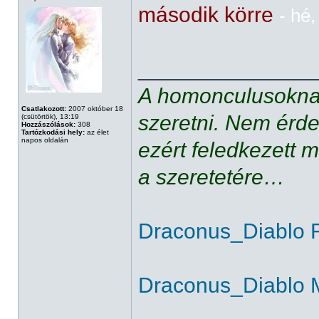
második körre
- hé,
______________
A homonculusoknak
Csatlakozott:
2007 október 18
szeretni. Nem érde
(csütörtök), 13:19
Hozzászólások:
308
Tartózkodási hely:
az élet
napos oldalán
ezért feledkezett 
a szeretetére…
Draconus_Diablo 
Draconus_Diablo 