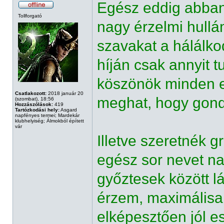
Egész eddig abban
Tollforgató
nagy érzelmi hull
szavakat a hálálkod
híján csak annyit
köszönök minden e
Csatlakozott:
2018 január 20
meghat, hogy gond
(szombat), 18:56
Hozzászólások:
419
Tartózkodási hely:
Asgard
napfényes termei; Mardekár
klubhelyiség; Álmokból épített
vár
Illetve szeretnék 
egész sor nevet nagy
győztesek között lá
érzem, maximálisa
elképesztően jól es