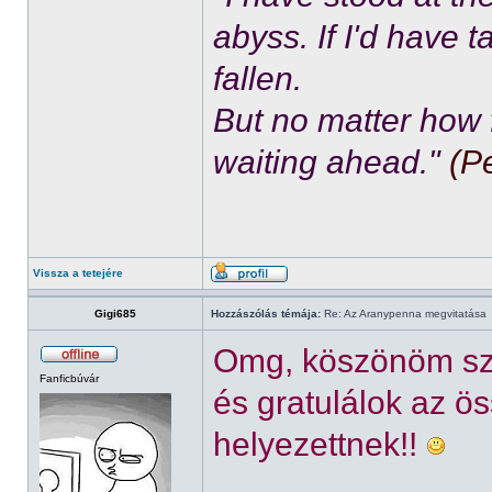
abyss. If I'd have 
fallen.
But no matter how f
waiting ahead."
(P
Vissza a tetejére
Gigi685
Hozzászólás témája:
Re: Az Aranypenna megvitatása
Omg, köszönöm szé
Fanficbúvár
és gratulálok az ös
helyezettnek!!