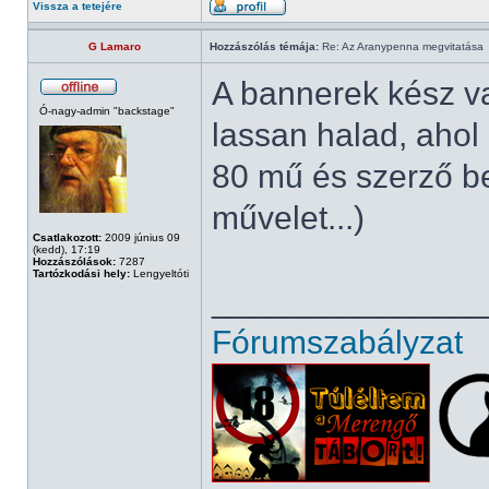
Vissza a tetejére
G Lamaro
Hozzászólás témája:
Re: Az Aranypenna megvitatása
A bannerek kész va
Ó-nagy-admin "backstage"
lassan halad, ahol 
80 mű és szerző b
művelet...)
Csatlakozott:
2009 június 09
(kedd), 17:19
Hozzászólások:
7287
Tartózkodási hely:
Lengyeltóti
______________
Fórumszabályzat