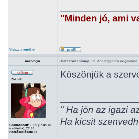
______________
"Minden jó, ami v
Vissza a tetejére
nakomiyu
Hozzászólás témája:
Re: Az Aranypenna megvitatása
Köszönjük a szervez
Zöldfülű
______________
" Ha jön az igazi 
Ha kicsit szenvedh
Csatlakozott:
2009 június 18
(csütörtök), 22:34
Hozzászólások:
35