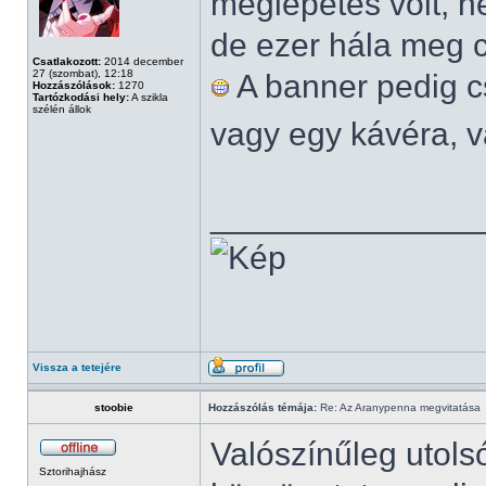
meglepetés volt, n
de ezer hála meg 
Csatlakozott:
2014 december
27 (szombat), 12:18
A banner pedig c
Hozzászólások:
1270
Tartózkodási hely:
A szikla
szélén állok
vagy egy kávéra, v
______________
Vissza a tetejére
stoobie
Hozzászólás témája:
Re: Az Aranypenna megvitatása
Valószínűleg utolsó
Sztorihajhász