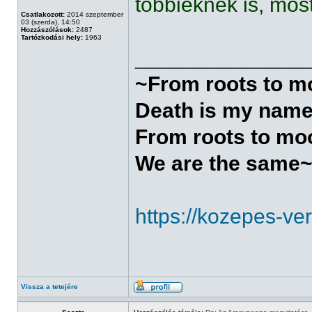
többieknek is, mos
Csatlakozott:
2014 szeptember
03 (szerda), 14:50
Hozzászólások:
2487
Tartózkodási hely:
1963
______________
~From roots to 
Death is my nam
From roots to mo
We are the same
https://kozepes-ve
Vissza a tetejére