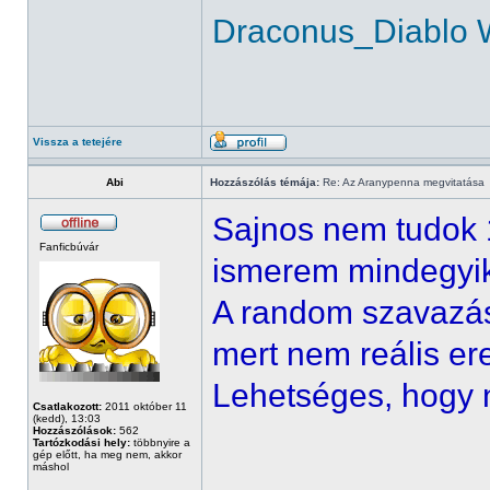
Draconus_Diablo 
Vissza a tetejére
Abi
Hozzászólás témája:
Re: Az Aranypenna megvitatása
Sajnos nem tudok 
Fanficbúvár
ismerem mindegyik 
A random szavazás
mert nem reális e
Lehetséges, hogy 
Csatlakozott:
2011 október 11
(kedd), 13:03
Hozzászólások:
562
Tartózkodási hely:
többnyire a
gép előtt, ha meg nem, akkor
máshol
______________