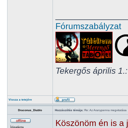
______________
Fórumszabályzat
Tekergős április 1.:
Vissza a tetejére
Draconus_Diablo
Hozzászólás témája:
Re: Az Aranypenna megvitatása
Köszönöm én is a j
Írópalánta