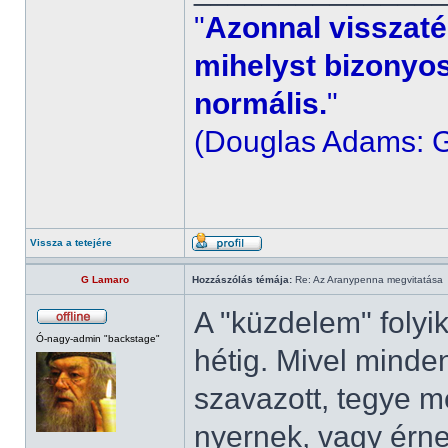
"
Azonnal visszaté
mihelyst bizonyos
normális.
"
(Douglas Adams: G
Vissza a tetejére
G Lamaro
Hozzászólás témája:
Re: Az Aranypenna megvitatása
A "küzdelem" folyi
Ó-nagy-admin "backstage"
hétig. Mivel minde
szavazott, tegye m
nyernek, vagy érne