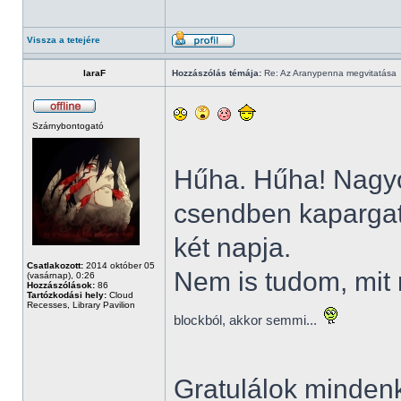
Vissza a tetejére
laraF
Hozzászólás témája:
Re: Az Aranypenna megvitatása
Szárnybontogató
Hűha. Hűha! Nagy
csendben kapargato
két napja.
Csatlakozott:
2014 október 05
Nem is tudom, mit
(vasárnap), 0:26
Hozzászólások:
86
Tartózkodási hely:
Cloud
Recesses, Library Pavilion
blockból, akkor semmi...
Gratulálok minden