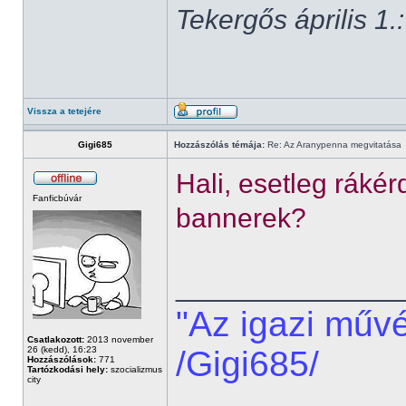
Tekergős április 1.:
Vissza a tetejére
Gigi685
Hozzászólás témája:
Re: Az Aranypenna megvitatása
Hali, esetleg ráké
Fanficbúvár
bannerek?
______________
"Az igazi műv
Csatlakozott:
2013 november
26 (kedd), 16:23
/Gigi685/
Hozzászólások:
771
Tartózkodási hely:
szocializmus
city