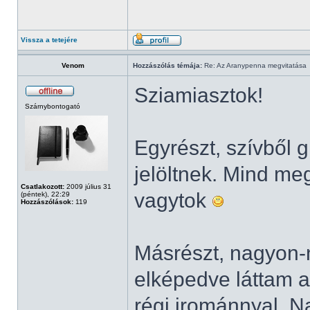
Vissza a tetejére
Venom
Hozzászólás témája:
Re: Az Aranypenna megvitatása
Sziamiasztok!
Szárnybontogató
Egyrészt, szívből 
jelöltnek. Mind me
Csatlakozott:
2009 július 31
vagytok
(péntek), 22:29
Hozzászólások:
119
Másrészt, nagyon-n
elképedve láttam a
régi irománnyal. 