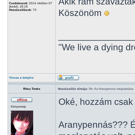
Akik rám szavaztak
Csatlakozott:
2014 október 07
(kedd), 18:19
Köszönöm
Hozzászólások:
73
______________
"We live a dying dr
Vissza a tetejére
Ritsu Tonks
Hozzászólás témája:
Re: Az Aranypenna megvitatása
Oké, hozzám csak mo
Könyvmoly
Aranypennás??? É