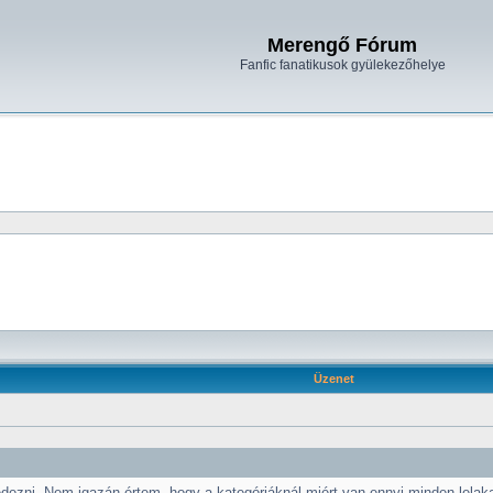
Merengő Fórum
Fanfic fanatikusok gyülekezőhelye
Üzenet
dezni. Nem igazán értem, hogy a kategóriáknál miért van ennyi minden lelak