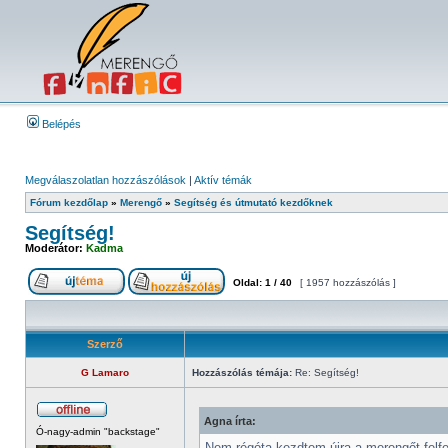
Belépés
Megválaszolatlan hozzászólások
|
Aktív témák
Fórum kezdőlap
»
Merengő
»
Segítség és útmutató kezdőknek
Segítség!
Moderátor:
Kadma
Oldal:
1
/
40
[ 1957 hozzászólás ]
Szerző
G Lamaro
Hozzászólás témája:
Re: Segítség!
Agna írta:
Ó-nagy-admin "backstage"
Nem régóta kezdtem újra a merengőt felfe