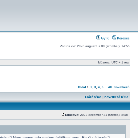
GyIK
Keresés
Pontos idő: 2026 augusztus 08 (szombat), 14:55
Időzóna: UTC + 1 óra
Oldal
1
,
2
,
3
,
4
,
5
...
40
Következő
Előző téma
|
Következő téma
Elküldve:
2022 december 21 (szerda), 8:48
atolva? Nem enged oda amúgy feltölteni sem. Ez új változás?