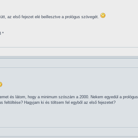
yütt, az első fejezet elé beillesztve a prológus szövegét.
3 *
icemet és látom, hogy a minimum szószám a 2000. Nekem egyedül a prológusom
 feltöltése? Hagyjam ki és töltsem fel egyből az első fejezetet?