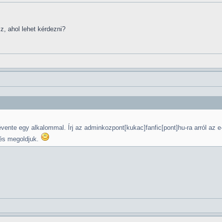
z, ahol lehet kérdezni?
évente egy alkalommal. Írj az adminkozpont[kukac]fanfic[pont]hu-ra arról az 
 és megoldjuk.