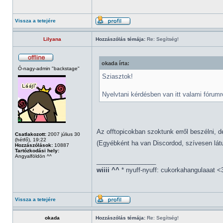
Vissza a tetejére
Lilyana
Hozzászólás témája:
Re: Segítség!
okada írta:
Ó-nagy-admin "backstage"
Sziasztok!
Nyelvtani kérdésben van itt valami fórumr
Az offtopicokban szoktunk erről beszélni, d
Csatlakozott:
2007 július 30
(hétfő), 19:22
(Egyébként ha van Discordod, szívesen látu
Hozzászólások:
10887
Tartózkodási hely:
Angyalföldön ^^
_________________
wiiii ^^
* nyuff-nyuff: cukorkahangulaaat <
Vissza a tetejére
okada
Hozzászólás témája:
Re: Segítség!