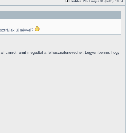
Elküldve:
2021 május 31 (hétfő), 18:34
sztráljak új névvel?
-mail címről, amit megadtál a felhasználónevednél. Legyen benne, hogy