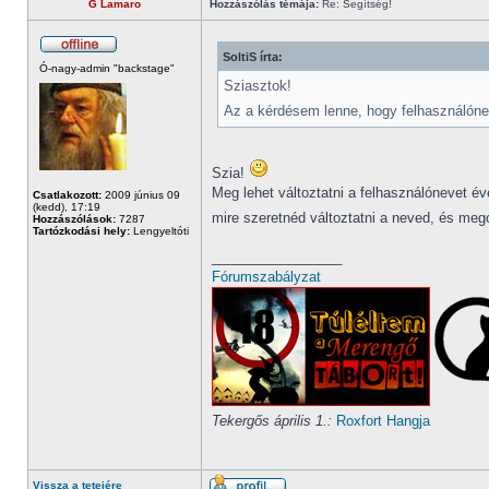
G Lamaro
Hozzászólás témája:
Re: Segítség!
SoltiS írta:
Ó-nagy-admin "backstage"
Sziasztok!
Az a kérdésem lenne, hogy felhasználóneve
Szia!
Meg lehet változtatni a felhasználónevet é
Csatlakozott:
2009 június 09
(kedd), 17:19
mire szeretnéd változtatni a neved, és meg
Hozzászólások:
7287
Tartózkodási hely:
Lengyeltóti
_________________
Fórumszabályzat
Tekergős április 1.:
Roxfort Hangja
Vissza a tetejére