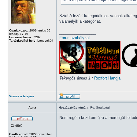
Szia! A lezárt kategóriáknak vannak alkategó
valamelyik alkategóriát.
Csatlakozott:
2009 június 09
_________________
(kedd), 17:19
Hozzászólások:
7287
Fórumszabályzat
Tartózkodási hely:
Lengyeltóti
Tekergős április 1.:
Roxfort Hangja
Vissza a tetejére
Agna
Hozzászólás témája:
Re: Segítség!
Nem régóta kezdtem újra a merengőt felfed
Zöldfülű
Csatlakozott:
2022 november