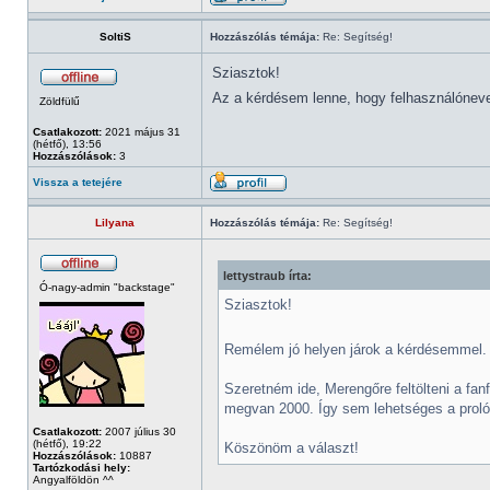
SoltiS
Hozzászólás témája:
Re: Segítség!
Sziasztok!
Az a kérdésem lenne, hogy felhasználónevet 
Zöldfülű
Csatlakozott:
2021 május 31
(hétfő), 13:56
Hozzászólások:
3
Vissza a tetejére
Lilyana
Hozzászólás témája:
Re: Segítség!
lettystraub írta:
Ó-nagy-admin "backstage"
Sziasztok!
Remélem jó helyen járok a kérdésemmel
Szeretném ide, Merengőre feltölteni a fa
megvan 2000. Így sem lehetséges a prológ
Csatlakozott:
2007 július 30
(hétfő), 19:22
Köszönöm a választ!
Hozzászólások:
10887
Tartózkodási hely:
Angyalföldön ^^