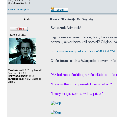
24 (csütörtök), 9:35
Hozzászólások:
1
Vissza a tetejére
Andro
Hozzászólás témája:
Re: Segítség!
Sziasztok Adminok!
Sztorihajhász
Egy olyan kérdésem lenne, hogy ha csak egy
hozva -, akkor hová kell sorolni? Original,
https://www.wattpad.com/story/283804729 ...
Őt én írtam, csak a Wattpados nevem más
_________________
Csatlakozott:
2010 július 28
(szerda), 20:59
"Az Idő megsértődött, amiért elütöttem, és 
Hozzászólások:
1909
Tartózkodási hely:
Valahol
online
"Love is the most powerful magic of all."
"Every magic comes with a price."