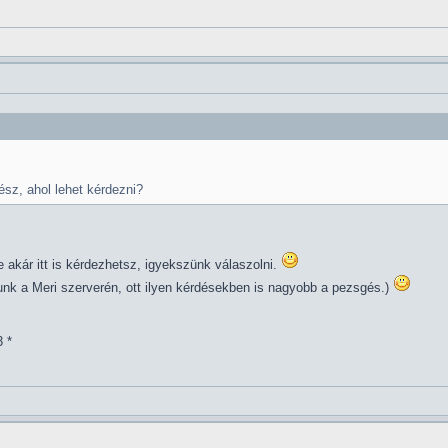
ész, ahol lehet kérdezni?
e akár itt is kérdezhetsz, igyekszünk válaszolni.
nk a Meri szerverén, ott ilyen kérdésekben is nagyobb a pezsgés.)
3 *