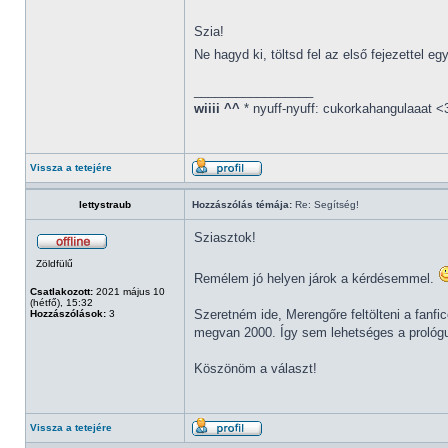
Szia!
Ne hagyd ki, töltsd fel az első fejezettel eg
_________________
wiiii ^^
* nyuff-nyuff: cukorkahangulaaat <
Vissza a tetejére
lettystraub
Hozzászólás témája:
Re: Segítség!
Sziasztok!
Zöldfülű
Remélem jó helyen járok a kérdésemmel.
Csatlakozott:
2021 május 10
(hétfő), 15:32
Szeretném ide, Merengőre feltölteni a fanf
Hozzászólások:
3
megvan 2000. Így sem lehetséges a prológus
Köszönöm a választ!
Vissza a tetejére