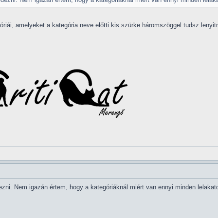
riái, amelyeket a kategória neve előtti kis szürke háromszöggel tudsz lenyitni
ezni. Nem igazán értem, hogy a kategóriáknál miért van ennyi minden lelaka