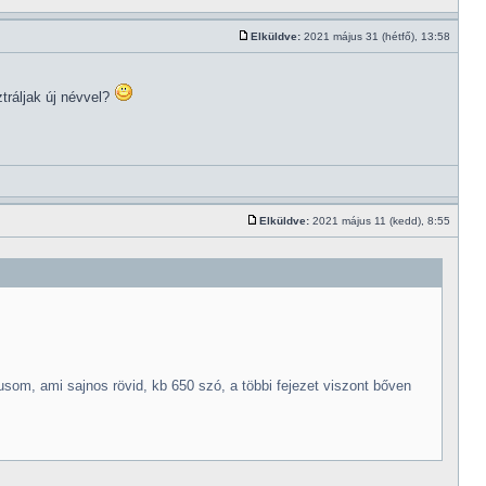
Elküldve:
2021 május 31 (hétfő), 13:58
tráljak új névvel?
Elküldve:
2021 május 11 (kedd), 8:55
om, ami sajnos rövid, kb 650 szó, a többi fejezet viszont bőven