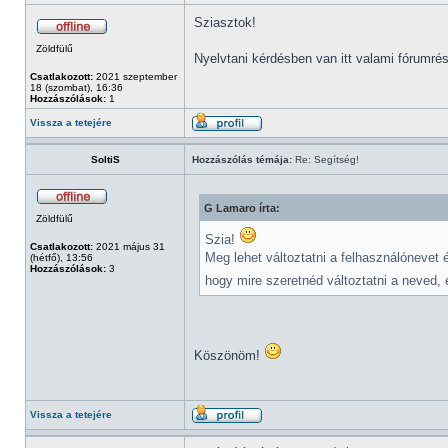
Sziasztok!
Zöldfülű
Nyelvtani kérdésben van itt valami fórumrés
Csatlakozott:
2021 szeptember
18 (szombat), 16:36
Hozzászólások:
1
Vissza a tetejére
SoltiS
Hozzászólás témája:
Re: Segítség!
G Lamaro írta:
Zöldfülű
Szia!
Csatlakozott:
2021 május 31
Meg lehet változtatni a felhasználónevet 
(hétfő), 13:56
Hozzászólások:
3
hogy mire szeretnéd változtatni a neved,
Köszönöm!
Vissza a tetejére