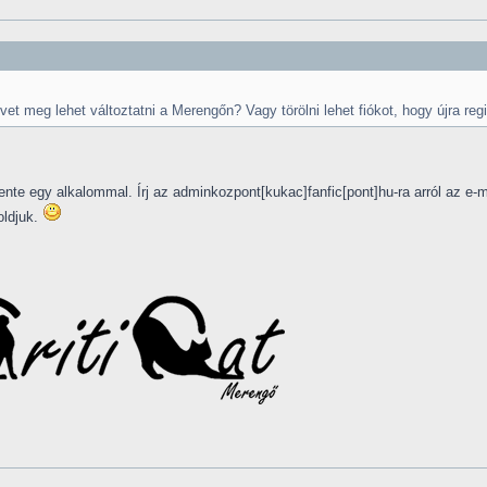
t meg lehet változtatni a Merengőn? Vagy törölni lehet fiókot, hogy újra regi
vente egy alkalommal. Írj az adminkozpont[kukac]fanfic[pont]hu-ra arról az e
oldjuk.