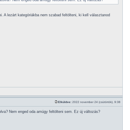
. A lezárt kategóriákba nem szabad feltölteni, ki kell választanod
Elküldve:
2022 november 24 (csütörtök), 9:38
tolva? Nem enged oda amúgy feltölteni sem. Ez új változás?