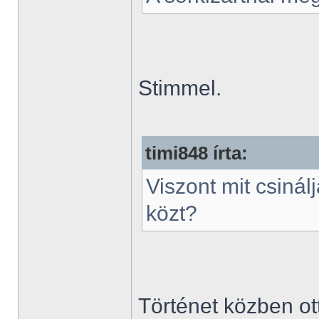
Stimmel.
timi848 írta:
Viszont mit csinál
közt?
Történet közben ott