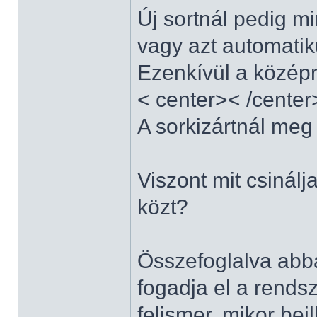
Új sortnál pedig m
vagy azt automatik
Ezenkívül a középr
< center>< /center
A sorkizártnál meg 
Viszont mit csinálj
közt?
Összefoglalva abb
fogadja el a rends
felismer, mikor bei