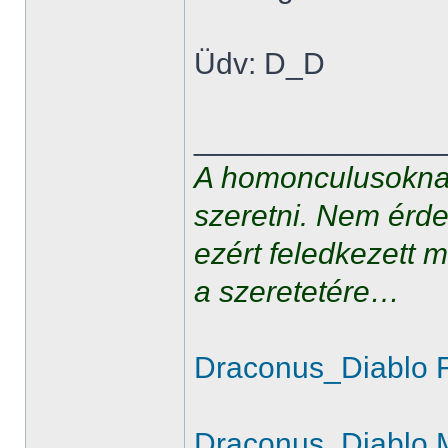
Üdv: D_D
______________
A homonculusoknak
szeretni. Nem érde
ezért feledkezett 
a szeretetére…
Draconus_Diablo 
Draconus_Diablo 