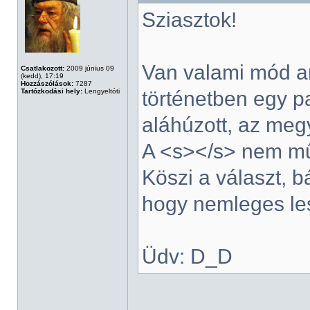
Sziasztok!
Van valami mód arr
Csatlakozott:
2009 június 09
(kedd), 17:19
Hozzászólások:
7287
Tartózkodási hely:
Lengyeltóti
történetben egy p
aláhúzott, az meg
A <s></s> nem m
Köszi a választ, 
hogy nemleges le
Üdv: D_D