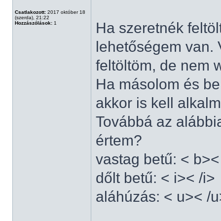
Csatlakozott:
2017 október 18
(szerda), 21:22
Ha szeretnék feltöl
Hozzászólások:
1
lehetőségem van. 
feltöltöm, de nem 
Ha másolom és bei
akkor is kell alka
Továbbá az alábbia
értem?
vastag betű: < b><
dőlt betű: < i>< /i>
aláhúzás: < u>< /u