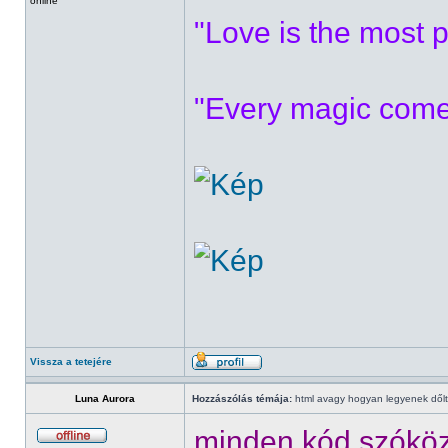
online
"Love is the most p
"Every magic comes
Vissza a tetejére
Luna Aurora
Hozzászólás témája:
html avagy hogyan legyenek dőlt/
minden kód szóköz