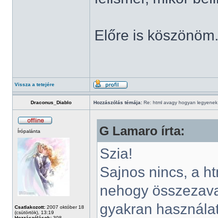
Előre is köszönöm
Vissza a tetejére
Draconus_Diablo
Hozzászólás témája:
Re: html avagy hogyan legyenek d
G Lamaro írta:
Írópalánta
Szia!
Sajnos nincs, a htm
nehogy összezavar
gyakran használat
Csatlakozott:
2007 október 18
(csütörtök), 13:19
Hozzászólások:
308