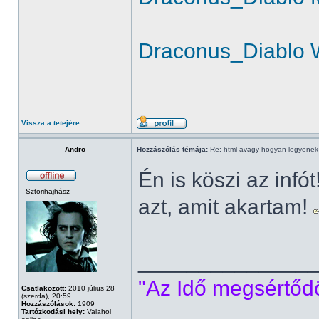
Draconus_Diablo 
Vissza a tetejére
Andro
Hozzászólás témája:
Re: html avagy hogyan legyenek d
Én is köszi az infó
Sztorihajhász
azt, amit akartam!
______________
"Az Idő megsértődöt
Csatlakozott:
2010 július 28
(szerda), 20:59
Hozzászólások:
1909
Tartózkodási hely:
Valahol