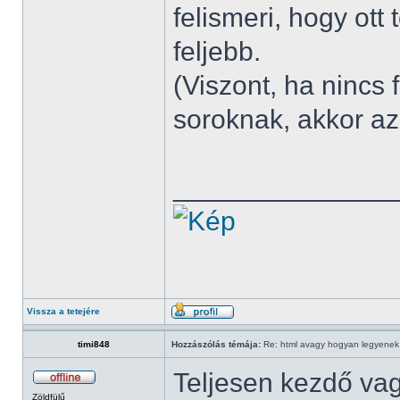
felismeri, hogy ott 
feljebb.
(Viszont, ha nincs 
soroknak, akkor azé
______________
Vissza a tetejére
timi848
Hozzászólás témája:
Re: html avagy hogyan legyenek d
Teljesen kezdő vag
Zöldfülű