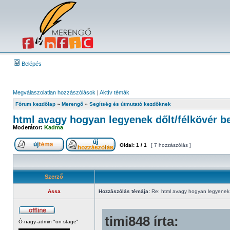
Belépés
Megválaszolatlan hozzászólások
|
Aktív témák
Fórum kezdőlap
»
Merengő
»
Segítség és útmutató kezdőknek
html avagy hogyan legyenek dőlt/félkövér b
Moderátor:
Kadma
Oldal:
1
/
1
[ 7 hozzászólás ]
Szerző
Assa
Hozzászólás témája:
Re: html avagy hogyan legyenek d
timi848 írta:
Ó-nagy-admin "on stage"