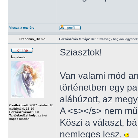
Vissza a tetejére
Draconus_Diablo
Hozzászólás témája:
Re: html avagy hogyan legyenek d
Sziasztok!
Írópalánta
Van valami mód arra
történetben egy pa
aláhúzott, az megy
Csatlakozott:
2007 október 18
A <s></s> nem mű
(csütörtök), 13:19
Hozzászólások:
308
Tartózkodási hely:
az élet
napos oldalán
Köszi a választ, b
nemleges lesz.