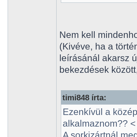
Nem kell mindenhov
(Kivéve, ha a törté
leírásánál akarsz 
bekezdések között, 
timi848 írta:
Ezenkívül a középr
alkalmaznom?? < 
A sorkizártnál meg