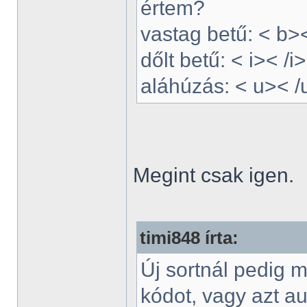
értem?
vastag betű: < b>
dőlt betű: < i>< /i>
aláhúzás: < u>< /
Megint csak igen.
timi848 írta:
Új sortnál pedig 
kódot, vagy azt a