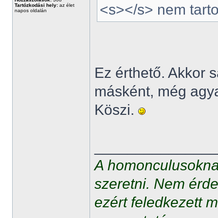
<s></s> nem tarto
Tartózkodási hely:
az élet
napos oldalán
Ez érthető. Akkor 
másként, még agyal
Köszi.
______________
A homonculusoknak
szeretni. Nem érde
ezért feledkezett 