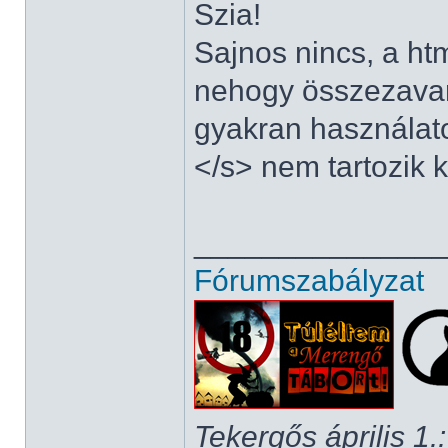
Szia!
Sajnos nincs, a html
nehogy összezavar
gyakran használat
</s> nem tartozik 
______________
Fórumszabályzat
Tekergős április 1.: