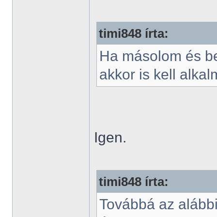
timi848 írta:
Ha másolom és be
akkor is kell alk
Igen.
timi848 írta:
Továbbá az alábbia