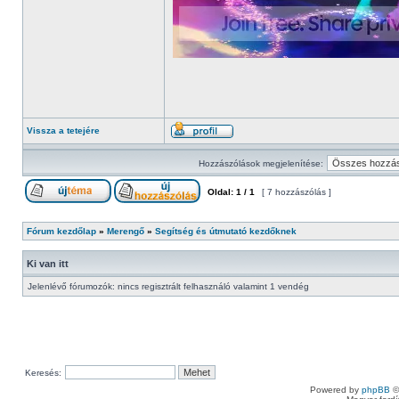
Vissza a tetejére
Hozzászólások megjelenítése:
Oldal:
1
/
1
[ 7 hozzászólás ]
Fórum kezdőlap
»
Merengő
»
Segítség és útmutató kezdőknek
Ki van itt
Jelenlévő fórumozók: nincs regisztrált felhasználó valamint 1 vendég
Keresés:
Powered by
phpBB
©