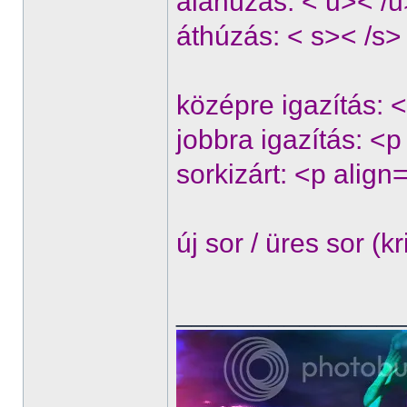
aláhúzás: < u>< /u
áthúzás: < s>< /s>
középre igazítás: 
jobbra igazítás: <
sorkizárt: <p align
új sor / üres sor (
______________