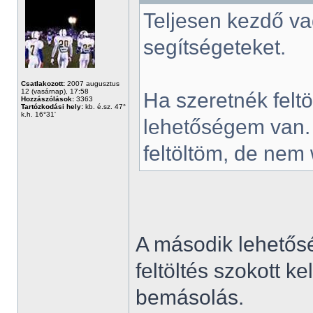
Teljesen kezdő va
segítségeteket.
Csatlakozott:
2007 augusztus
12 (vasárnap), 17:58
Ha szeretnék feltö
Hozzászólások:
3363
Tartózkodási hely:
kb. é.sz. 47°
k.h. 16°31'
lehetőségem van.
feltöltöm, de nem
A második lehetős
feltöltés szokott k
bemásolás.