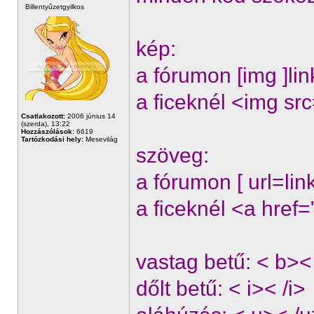
Billentyűzetgyilkos
kép:
a fórumon [img ]lin
a ficeknél <img src
Csatlakozott:
2006 június 14
(szerda), 13:22
Hozzászólások:
6619
Tartózkodási hely:
Mesevilág
szöveg:
a fórumon [ url=lin
a ficeknél <a href
vastag betű: < b><
dőlt betű: < i>< /i>