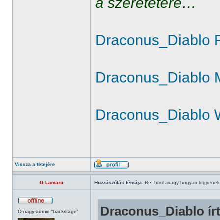
a szeretetére…
Draconus_Diablo 
Draconus_Diablo 
Draconus_Diablo 
Vissza a tetejére
G Lamaro
Hozzászólás témája:
Re: html avagy hogyan legyenek d
Draconus_Diablo írt
Ó-nagy-admin "backstage"