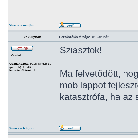
Vissza a tetejére
xXxLilyxXx
Hozzászólás témája:
Re: Ötletház.
Sziasztok!
Zöldfülű
Csatlakozott:
2018 január 19
(péntek), 15:46
Ma felvetődött, ho
Hozzászólások:
1
mobilappot fejlesz
katasztrófa, ha az
Vissza a tetejére