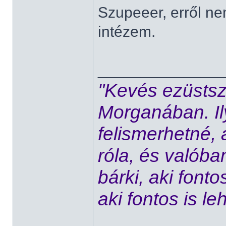
Szupeeer, erről n
intézem.
______________
"Kevés ezüstsz
Morganában. Ily
felismerhetné, 
róla, és valóban
bárki, aki font
aki fontos is le