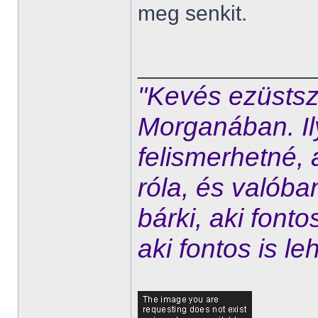
meg senkit.
______________
"Kevés ezüstsz
Morganában. Ily
felismerhetné, 
róla, és valóban
bárki, aki font
aki fontos is le