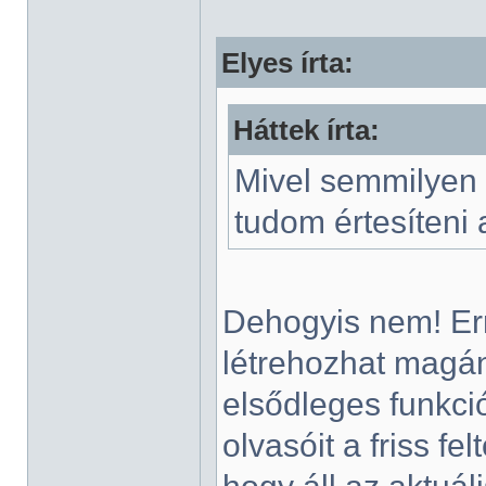
Elyes írta:
Háttek írta:
Mivel semmilyen
tudom értesíteni 
Dehogyis nem! Err
létrehozhat magán
elsődleges funkci
olvasóit a friss fel