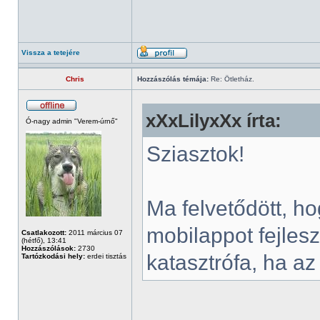
Vissza a tetejére
Chris
Hozzászólás témája:
Re: Ötletház.
xXxLilyxXx írta:
Ó-nagy admin "Verem-úrnő"
Sziasztok!
Ma felvetődött, h
mobilappot fejles
Csatlakozott:
2011 március 07
(hétfő), 13:41
Hozzászólások:
2730
katasztrófa, ha a
Tartózkodási hely:
erdei tisztás