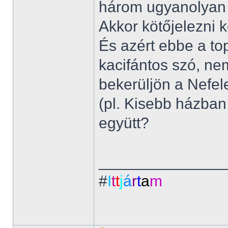
három ugyanolyan 
Akkor kötőjelezni 
És azért ebbe a to
kacifántos szó, ne
bekerüljön a Nefel
(pl. Kisebb házban
együtt?
______________
#
I
t
t
j
á
r
t
a
m