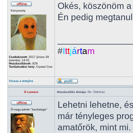
Okés, köszönöm a 
Könyvmoly
Én pedig megtanulo
______________
#
I
t
t
j
á
r
t
a
m
Csatlakozott:
2017 június 28
(szerda), 14:01
Hozzászólások:
829
Tartózkodási hely:
Crystal Cow
Vissza a tetejére
G Lamaro
Hozzászólás témája:
Re: Ötletház.
Lehetni lehetne, és
Ó-nagy-admin "backstage"
már tényleges pro
amatőrök, mint mi.