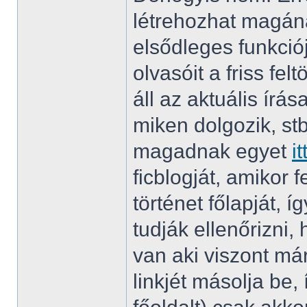
létrehozhat magán
elsődleges funkció
olvasóit a friss fel
áll az aktuális írása
miken dolgozik, st
magadnak egyet
it
ficblogját, amikor fe
történet főlapját, í
tudják ellenőrizni, 
van aki viszont már
linkjét másolja be