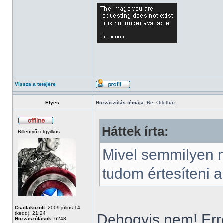
Vissza a tetejére
Elyes
Hozzászólás témája:
Re: Ötletház.
Háttek írta:
Billentyűzetgyilkos
Mivel semmilyen 
tudom értesíteni a
Csatlakozott:
2009 július 14
(kedd), 21:24
Dehogyis nem! Erre
Hozzászólások:
6248