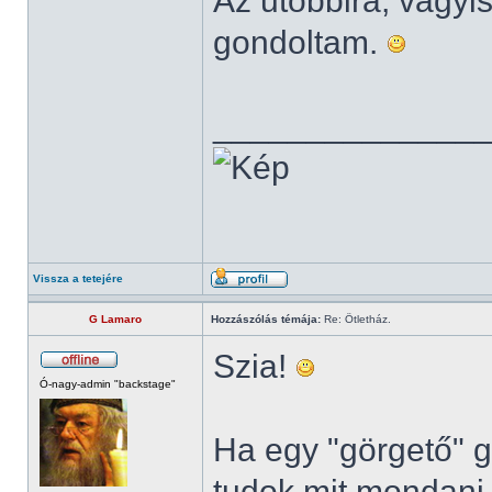
Az utóbbira, vagyis
gondoltam.
______________
Vissza a tetejére
G Lamaro
Hozzászólás témája:
Re: Ötletház.
Szia!
Ó-nagy-admin "backstage"
Ha egy "görgető" g
tudok mit mondani,