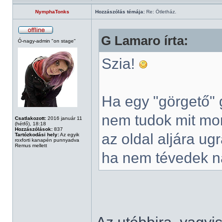
NymphaTonks
Hozzászólás témája:
Re: Ötletház.
G Lamaro írta:
Ó-nagy-admin "on stage"
Szia!
Ha egy "görgető" 
nem tudok mit mon
Csatlakozott:
2016 január 11
(hétfő), 18:18
Hozzászólások:
837
az oldal aljára ug
Tartózkodási hely:
Az egyik
roxforti kanapén punnyadva
Remus mellett
ha nem tévedek na