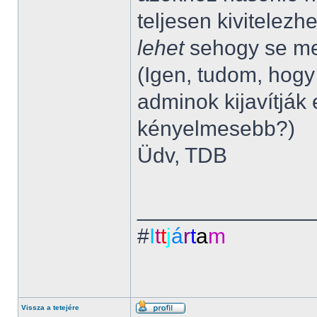
teljesen kivitelezhe
lehet
sehogy se me
(Igen, tudom, hogy 
adminok kijavítják 
kényelmesebb?)
Üdv, TDB
______________
#
I
t
t
j
á
r
t
a
m
Vissza a tetejére