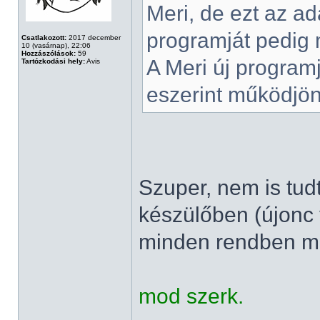
Meri, de ezt az ad
programját pedig m
Csatlakozott:
2017 december
10 (vasárnap), 22:06
Hozzászólások:
59
A Meri új programj
Tartózkodási hely:
Avis
eszerint működjö
Szuper, nem is tud
készülőben (újon
minden rendben me
mod szerk.