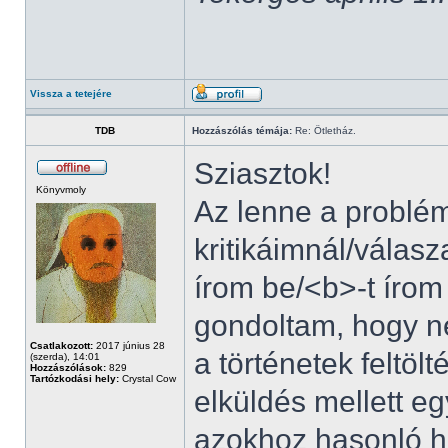
Vissza a tetejére
TDB
Hozzászólás témája:
Re: Ötletház.
Sziasztok!
Könyvmoly
Az lenne a problé
kritikáimnál/válasz
írom be/<b>-t írom
gondoltam, hogy n
Csatlakozott:
2017 június 28
a történetek feltöl
(szerda), 14:01
Hozzászólások:
829
Tartózkodási hely:
Crystal Cow
elküldés mellett eg
azokhoz hasonló h