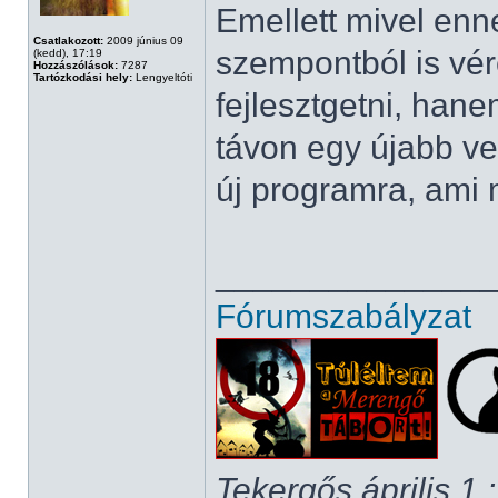
Emellett mivel en
Csatlakozott:
2009 június 09
szempontból is vére
(kedd), 17:19
Hozzászólások:
7287
Tartózkodási hely:
Lengyeltóti
fejlesztgetni, han
távon egy újabb ve
új programra, ami m
______________
Fórumszabályzat
Tekergős április 1.: