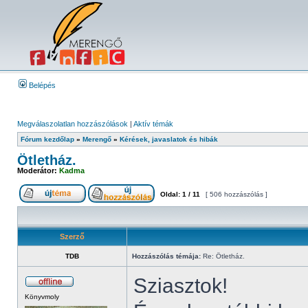
Belépés
Megválaszolatlan hozzászólások
|
Aktív témák
Fórum kezdőlap
»
Merengő
»
Kérések, javaslatok és hibák
Ötletház.
Moderátor:
Kadma
Oldal:
1
/
11
[ 506 hozzászólás ]
Szerző
TDB
Hozzászólás témája:
Re: Ötletház.
Sziasztok!
Könyvmoly