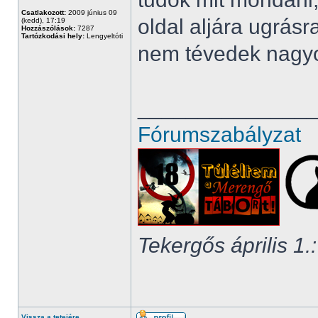
Csatlakozott:
2009 június 09
oldal aljára ugrás
(kedd), 17:19
Hozzászólások:
7287
Tartózkodási hely:
Lengyeltóti
nem tévedek nagyot
______________
Fórumszabályzat
Tekergős április 1.:
Vissza a tetejére