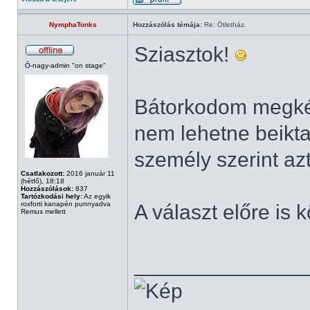
NymphaTonks
Hozzászólás témája:
Re: Ötletház.
Sziasztok!
Ó-nagy-admin "on stage"
Bátorkodom megkér
nem lehetne beikta
személy szerint az
Csatlakozott:
2016 január 11
(hétfő), 18:18
Hozzászólások:
837
Tartózkodási hely:
Az egyik
roxforti kanapén punnyadva
A választ előre is
Remus mellett
______________