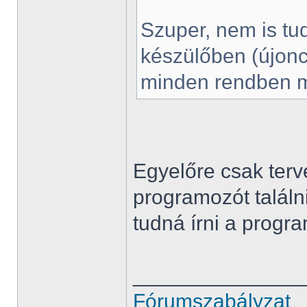
Szuper, nem is tu
készülőben (újon
minden rendben m
Egyelőre csak terv
programozót találn
tudná írni a progr
______________
Fórumszabályzat