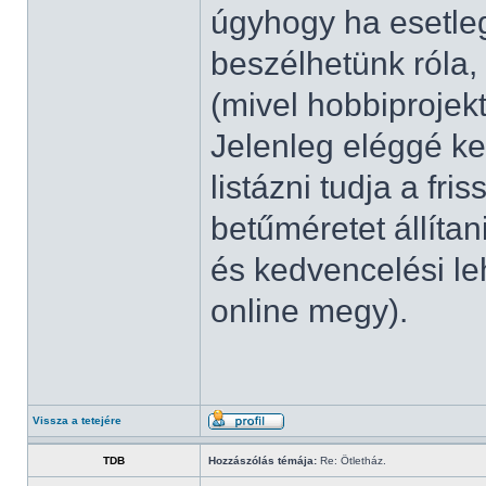
úgyhogy ha esetleg
beszélhetünk róla,
(mivel hobbiprojekt
Jelenleg eléggé ke
listázni tudja a fri
betűméretet állítan
és kedvencelési le
online megy).
Vissza a tetejére
TDB
Hozzászólás témája:
Re: Ötletház.