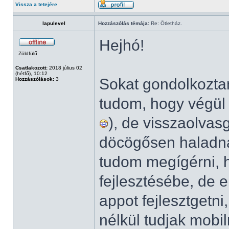
Vissza a tetejére
lapulevel
Hozzászólás témája:
Re: Ötletház.
Hejhó!
Zöldfülű
Csatlakozott:
2018 július 02
(hétfő), 10:12
Sokat gondolkozta
Hozzászólások:
3
tudom, hogy végül 
), de visszaolvasg
döcögősen haladna
tudom megígérni, h
fejlesztésébe, de
appot fejlesztgetn
nélkül tudjak mobiln