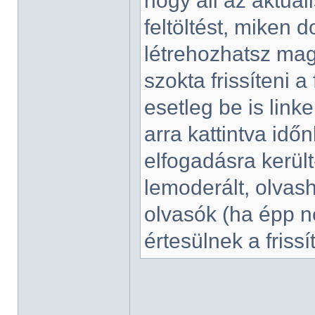
hogy áll az aktuáli
feltöltést, miken d
létrehozhatsz ma
szokta frissíteni a 
esetleg be is linke
arra kattintva idő
elfogadásra került
lemoderált, olvash
olvasók (ha épp n
értesülnek a frissí