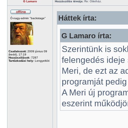
G Lamaro
Hozzászólás témája:
Re: Ötletház.
Háttek írta:
Ó-nagy-admin "backstage"
G Lamaro írta:
Szerintünk is sok
Csatlakozott:
2009 június 09
(kedd), 17:19
felengedés ideje 
Hozzászólások:
7287
Tartózkodási hely:
Lengyeltóti
Meri, de ezt az a
programját pedig 
A Meri új program
eszerint működj