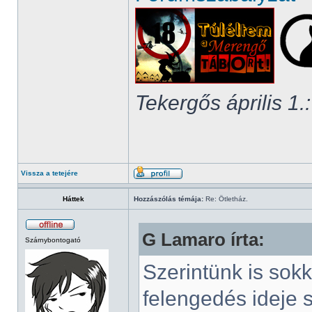
Tekergős április 1.:
Vissza a tetejére
Háttek
Hozzászólás témája:
Re: Ötletház.
G Lamaro írta:
Szárnybontogató
Szerintünk is sokk
felengedés ideje s