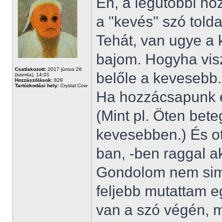
Én, a legutóbbi h
a "kevés" szó tolda
Tehát, van ugye a 
bajom. Hogyha visz
Csatlakozott:
2017 június 28
belőle a kevesebb.
(szerda), 14:01
Hozzászólások:
829
Tartózkodási hely:
Crystal Cow
Ha hozzácsapunk e
(Mint pl. Öten bet
kevesebben.) És ot
ban, -ben raggal a
Gondolom nem sim
feljebb mutattam eg
van a szó végén, 