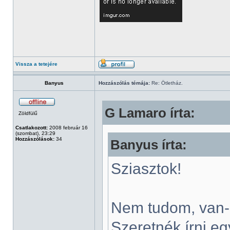
Vissza a tetejére
Banyus
Hozzászólás témája:
Re: Ötletház.
G Lamaro írta:
Zöldfülű
Csatlakozott:
2008 február 16
(szombat), 23:29
Hozzászólások:
34
Banyus írta:
Sziasztok!
Nem tudom, van-e
Szeretnék írni eg