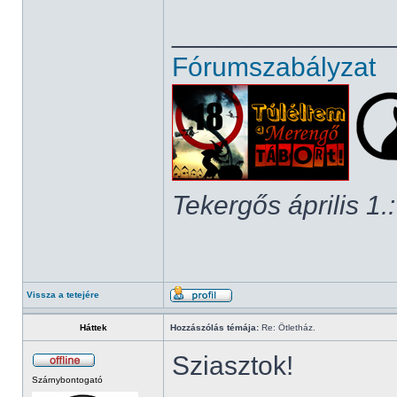
______________
Fórumszabályzat
Tekergős április 1.:
Vissza a tetejére
Háttek
Hozzászólás témája:
Re: Ötletház.
Sziasztok!
Szárnybontogató