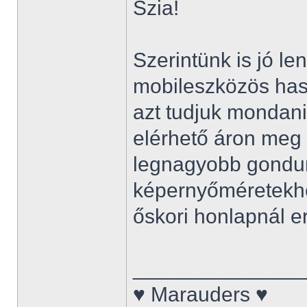
Szia!
Szerintünk is jó le
mobileszközös haszn
azt tudjuk mondani,
elérhető áron meg t
legnagyobb gondun
képernyőméretekhe
őskori honlapnál e
______________
♥ Marauders ♥