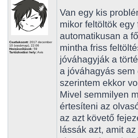
Van egy kis problé
mikor feltöltök egy
automatikusan a fő
Csatlakozott:
2017 december
mintha friss feltöl
10 (vasárnap), 22:06
Hozzászólások:
59
Tartózkodási hely:
Avis
jóváhagyják a történ
a jóváhagyás sem d
szerintem ekkor vo
Mivel semmilyen 
értesíteni az olvasó
az azt követő fejez
lássák azt, amit az