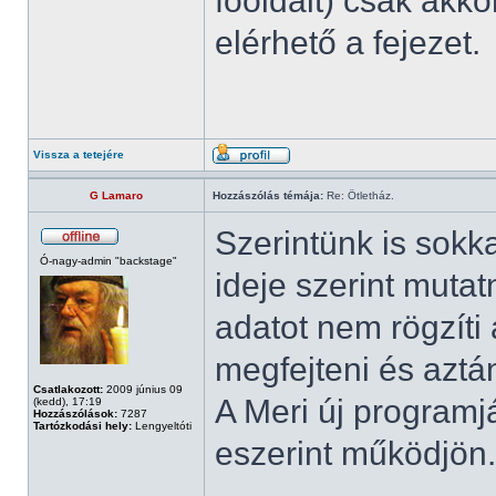
főoldalt) csak akko
elérhető a fejezet.
Vissza a tetejére
G Lamaro
Hozzászólás témája:
Re: Ötletház.
Szerintünk is sokk
Ó-nagy-admin "backstage"
ideje szerint mutat
adatot nem rögzíti
megfejteni és aztán
Csatlakozott:
2009 június 09
A Meri új programj
(kedd), 17:19
Hozzászólások:
7287
Tartózkodási hely:
Lengyeltóti
eszerint működjön