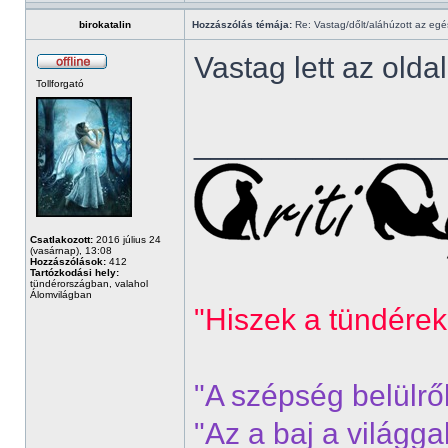
birokatalin
Hozzászólás témája:
Re: Vastag/dőlt/aláhúzott az egé
Vastag lett az old
Tollforgató
______________
Csatlakozott:
2016 július 24
(vasárnap), 13:08
Hozzászólások:
412
Tartózkodási hely:
tündérországban, valahol
Álomvilágban
"Hiszek a tündérek
"A szépség belülrő
"Az a baj a világg