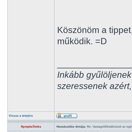
Köszönöm a tippet, 
működik. =D
______________
Inkább gyűlöljenek
szeressenek azért,
Vissza a tetejére
NymphaTonks
Hozzászólás témája:
Re: Vastag/dőlt/aláhúzott az egé