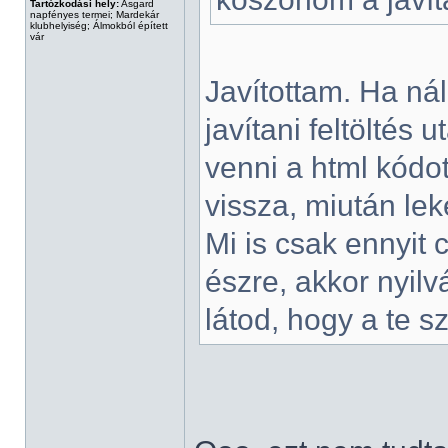
Tartózkodási hely:
Asgard
napfényes termei; Mardekár
klubhelyiség; Álmokból épített
vár
Javítottam. Ha nál
javítani feltöltés 
venni a html kódot
vissza, miután leke
Mi is csak ennyit
észre, akkor nyilv
látod, hogy a te s