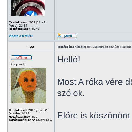
Csatlakozott:
2009 július 14
(kedd), 21:24
Hozzászólások:
6248
Vissza a tetejére
TDB
Hozzászólás témája:
Re: Vastag/dőlt/aláhúzott az egé
Helló!
Könyvmoly
Most A róka vére dö
szólok.
Csatlakozott:
2017 június 28
Előre is köszönöm 
(szerda), 14:01
Hozzászólások:
829
Tartózkodási hely:
Crystal Cow