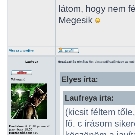
látom, hogy nem fé
Megesik
Vissza a tetejére
Laufreya
Hozzászólás témája:
Re: Vastag/dőlt/aláhúzott az egé
Elyes írta:
Tollforgató
Laufreya írta:
(kicsit féltem től
fő. c írásom sike
Csatlakozott:
2018 január 20
(szombat), 18:56
köszönöm a javít
Hozzászólások:
419