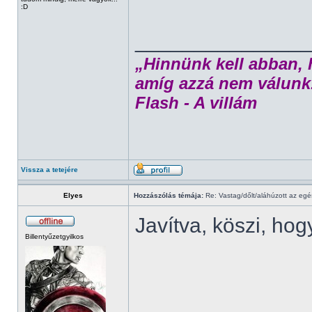
:D
______________
„Hinnünk kell abban, 
amíg azzá nem válunk
Flash - A villám
Vissza a tetejére
Elyes
Hozzászólás témája:
Re: Vastag/dőlt/aláhúzott az egé
Javítva, köszi, hog
Billentyűzetgyilkos