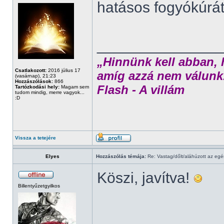
hatásos fogyókúrá
______________
„Hinnünk kell abban, 
Csatlakozott:
2016 július 17
amíg azzá nem válunk
(vasárnap), 21:23
Hozzászólások:
866
Flash - A villám
Tartózkodási hely:
Magam sem
tudom mindig, merre vagyok...
:D
Vissza a tetejére
Elyes
Hozzászólás témája:
Re: Vastag/dőlt/aláhúzott az egé
Köszi, javítva!
Billentyűzetgyilkos