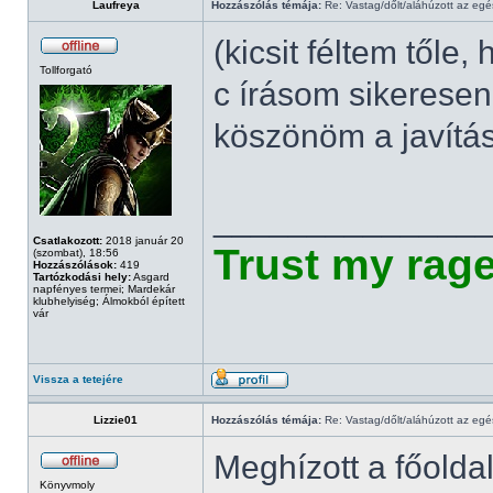
Laufreya
Hozzászólás témája:
Re: Vastag/dőlt/aláhúzott az egé
(kicsit féltem tőle,
Tollforgató
c írásom sikeresen
köszönöm a javítás
______________
Csatlakozott:
2018 január 20
Trust my rag
(szombat), 18:56
Hozzászólások:
419
Tartózkodási hely:
Asgard
napfényes termei; Mardekár
klubhelyiség; Álmokból épített
vár
Vissza a tetejére
Lizzie01
Hozzászólás témája:
Re: Vastag/dőlt/aláhúzott az egé
Meghízott a főolda
Könyvmoly