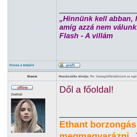
______________
„Hinnünk kell abban, 
amíg azzá nem válunk
Flash - A villám
Vissza a tetejére
Gracie
Hozzászólás témája:
Re: Vastag/dőlt/aláhúzott az egé
Dől a főoldal!
Zöldfülű
______________
Ethant borzongás 
megmagyarázni. Ju