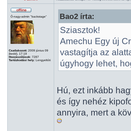
Bao2 írta:
Ó-nagy-admin "backstage"
Sziasztok!
Amechu Egy új Cro
vastagítja az alat
Csatlakozott:
2009 június 09
(kedd), 17:19
Hozzászólások:
7287
Tartózkodási hely:
Lengyeltóti
úgyhogy lehet, ho
Hú, ezt inkább hag
és így nehéz kipo
annyira, mert a köv