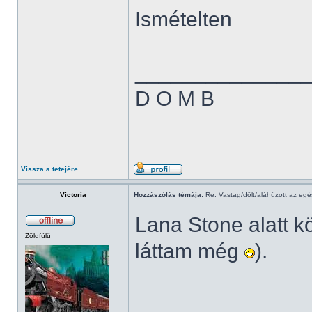
Ismételten
______________
D O M B
Vissza a tetejére
Victoria
Hozzászólás témája:
Re: Vastag/dőlt/aláhúzott az egé
Lana Stone alatt köz
Zöldfülű
láttam még
).