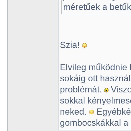
méretűek a betűk
Szia!
Elvileg működnie 
sokáig ott haszná
problémát.
Viszo
sokkal kényelmese
neked.
Egyébként
gombocskákkal a t