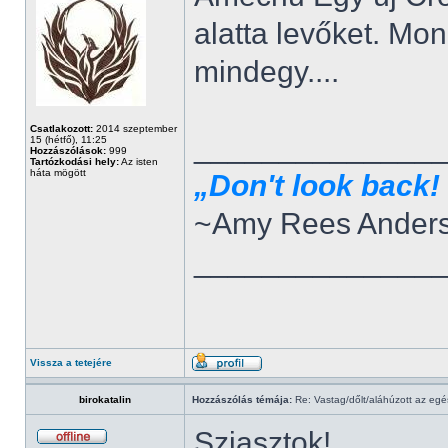
alatta levőket. Mo
mindegy....
Csatlakozott:
2014 szeptember
______________
15 (hétfő), 11:25
Hozzászólások:
999
Tartózkodási hely:
Az isten
háta mögött
„Don't look back! 
~Amy Rees Ander
______________
Vissza a tetejére
birokatalin
Hozzászólás témája:
Re: Vastag/dőlt/aláhúzott az egé
Sziasztok!