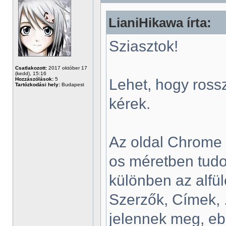
LianiHikawa írta:
Sziasztok!
Csatlakozott:
2017 október 17
(kedd), 15:16
Hozzászólások:
5
Lehet, hogy rossz
Tartózkodási hely:
Budapest
kérek.
Az oldal Chrome 
os méretben tudo
különben az alfül
Szerzők, Címek, .
jelennek meg, e