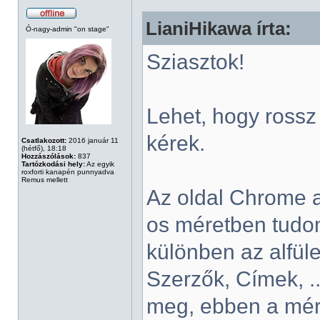
LianiHikawa írta:
Ó-nagy-admin "on stage"
Sziasztok!
Lehet, hogy rossz 
kérek.
Csatlakozott:
2016 január 11
(hétfő), 18:18
Hozzászólások:
837
Tartózkodási hely:
Az egyik
roxforti kanapén punnyadva
Remus mellett
Az oldal Chrome a
os méretben tudo
különben az alfüle
Szerzők, Címek, .
meg, ebben a mér