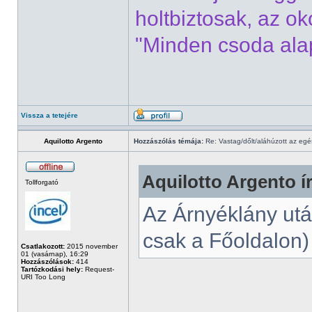
holtbiztosak, az o
"Minden csoda alap
Vissza a tetejére
Aquilotto Argento
Hozzászólás témája:
Re: Vastag/dőlt/aláhúzott az egé
Aquilotto Argento ír
Tollforgató
Az Árnyéklány után
csak a Főoldalon)
Csatlakozott:
2015 november
01 (vasárnap), 16:29
Hozzászólások:
414
Tartózkodási hely:
Request-
URI Too Long