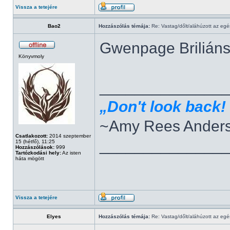
Vissza a tetejére
Bao2
Hozzászólás témája:
Re: Vastag/dőlt/aláhúzott az egé
Gwenpage Briliánsá
Könyvmoly
______________
„Don't look back! 
~Amy Rees Ander
Csatlakozott:
2014 szeptember
______________
15 (hétfő), 11:25
Hozzászólások:
999
Tartózkodási hely:
Az isten
háta mögött
Vissza a tetejére
Elyes
Hozzászólás témája:
Re: Vastag/dőlt/aláhúzott az egé