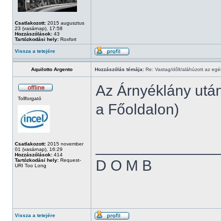
Csatlakozott:
2015 augusztus
23 (vasárnap), 17:58
Hozzászólások:
43
Tartózkodási hely:
Roxfort
Vissza a tetejére
Aquilotto Argento
Hozzászólás témája:
Re: Vastag/dőlt/aláhúzott az egé
Az Árnyéklány után
Tollforgató
a Főoldalon)
______________
Csatlakozott:
2015 november
01 (vasárnap), 16:29
Hozzászólások:
414
Tartózkodási hely:
Request-
D O M B
URI Too Long
Vissza a tetejére