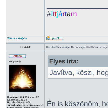
______________
#
I
t
t
j
á
r
t
a
m
Vissza a tetejére
Lizzie01
Hozzászólás témája:
Re: Vastag/dőlt/aláhúzott az egé
Elyes írta:
Könyvmoly
Javítva, köszi, ho
Csatlakozott:
2016 július 17
(vasárnap), 21:23
Én is köszönöm, ho
Hozzászólások:
866
Tartózkodási hely:
Magam sem
tudom mindig, merre vagyok...