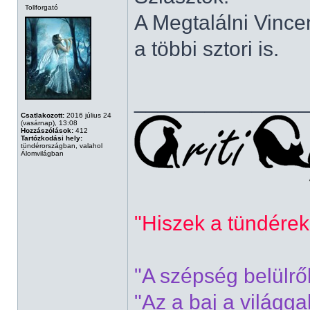
Tollforgató
A Megtalálni Vincen
a többi sztori is.
______________
Csatlakozott:
2016 július 24
(vasárnap), 13:08
Hozzászólások:
412
Tartózkodási hely:
tündérországban, valahol
Álomvilágban
"Hiszek a tündérek
"A szépség belülrő
"Az a baj a világg