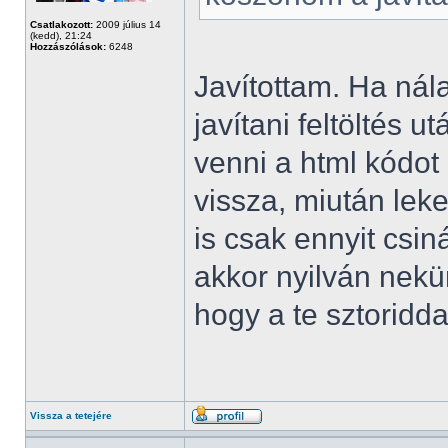
Csatlakozott:
2009 július 14
(kedd), 21:24
Hozzászólások:
6248
Javítottam. Ha nála
javítani feltöltés 
venni a html kódot 
vissza, miután leke
is csak ennyit csi
akkor nyilván nekün
hogy a te sztoridda
Vissza a tetejére