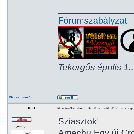
______________
Fórumszabályzat
Tekergős április 1.:
Vissza a tetejére
Bao2
Hozzászólás témája:
Re: Vastag/dőlt/aláhúzott az egé
Sziasztok!
Könyvmoly
Amechu Egy új Cron