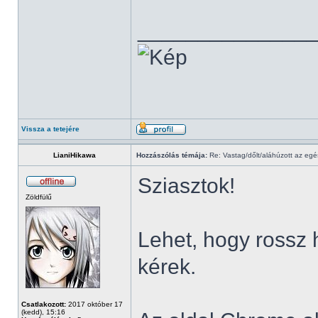
______________
Vissza a tetejére
LianiHikawa
Hozzászólás témája:
Re: Vastag/dőlt/aláhúzott az egé
Sziasztok!
Zöldfülű
Lehet, hogy rossz 
kérek.
Csatlakozott:
2017 október 17
(kedd), 15:16