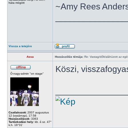
háta mögött
~Amy Rees Ander
______________
Vissza a tetejére
Assa
Hozzászólás témája:
Re: Vastag/dőlt/aláhúzott az egé
Köszi, visszafogya
Ó-nagy-admin "on stage"
______________
Csatlakozott:
2007 augusztus
12 (vasárnap), 17:58
Hozzászólások:
3363
Tartózkodási hely:
kb. é.sz. 47°
k.h. 16°31'