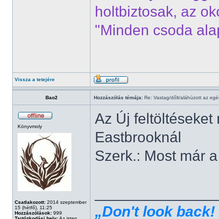
holtbiztosak, az o
"Minden csoda alap
Vissza a tetejére
Bao2
Hozzászólás témája:
Re: Vastag/dőlt/aláhúzott az egé
Az Új feltöltéseket
Könyvmoly
Eastbrooknál
Szerk.: Most már a
______________
Csatlakozott:
2014 szeptember
„Don't look back! 
15 (hétfő), 11:25
Hozzászólások:
999
Tartózkodási hely:
Az isten