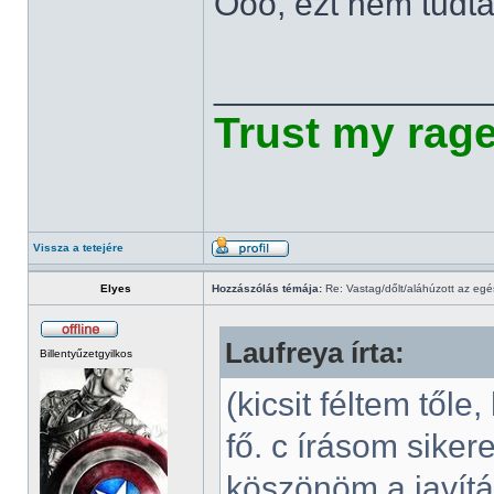
Ooo, ezt nem tudta
______________
Trust my rag
Vissza a tetejére
Elyes
Hozzászólás témája:
Re: Vastag/dőlt/aláhúzott az egé
Laufreya írta:
Billentyűzetgyilkos
(kicsit féltem tőle
fő. c írásom siker
köszönöm a javítá