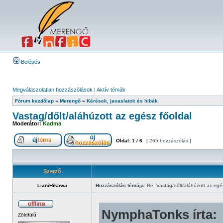
Belépés
Megválaszolatlan hozzászólások
|
Aktív témák
Fórum kezdőlap
»
Merengő
»
Kérések, javaslatok és hibák
Vastag/dőlt/aláhúzott az egész főoldal
Moderátor:
Kadma
Oldal:
1
/
6
[ 265 hozzászólás ]
Szerző
LianiHikawa
Hozzászólás témája:
Re: Vastag/dőlt/aláhúzott az egé
NymphaTonks írta:
Zöldfülű