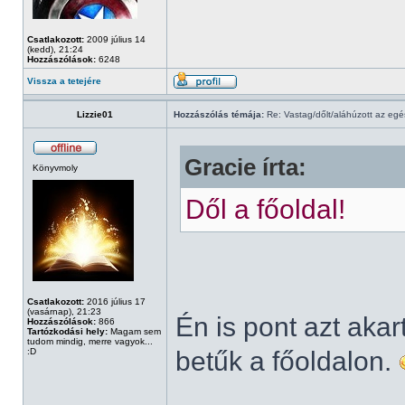
Csatlakozott:
2009 július 14
(kedd), 21:24
Hozzászólások:
6248
Vissza a tetejére
Lizzie01
Hozzászólás témája:
Re: Vastag/dőlt/aláhúzott az egé
Gracie írta:
Könyvmoly
Dől a főoldal!
Csatlakozott:
2016 július 17
(vasárnap), 21:23
Én is pont azt akar
Hozzászólások:
866
Tartózkodási hely:
Magam sem
tudom mindig, merre vagyok...
:D
betűk a főoldalon.