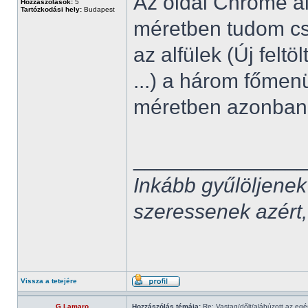
Az oldal Chrome a
Hozzászólások:
5
Tartózkodási hely:
Budapest
méretben tudom cs
az alfülek (Új felt
...) a három főmen
méretben azonban 
______________
Inkább gyűlöljenek
szeressenek azért,
Vissza a tetejére
G Lamaro
Hozzászólás témája:
Re: Vastag/dőlt/aláhúzott az egé