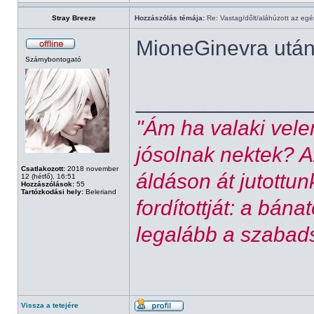
Stray Breeze
Hozzászólás témája:
Re: Vastag/dőlt/aláhúzott az egé
MioneGinevra után 
Szárnybontogató
______________
"Ám ha valaki vele
jósolnak nektek? 
Csatlakozott:
2018 november
áldáson át jutottu
12 (hétfő), 16:51
Hozzászólások:
55
Tartózkodási hely:
Beleriand
fordítottját: a bán
legalább a szabad
Vissza a tetejére