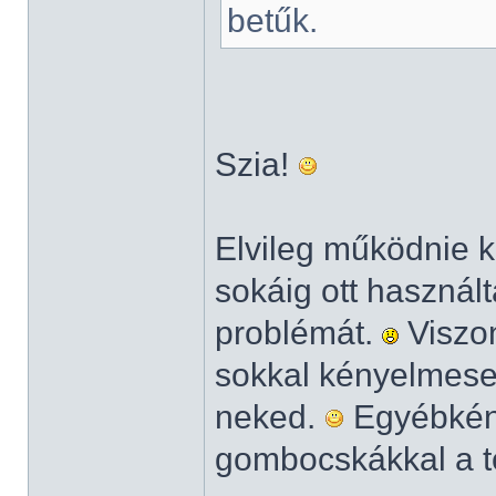
betűk.
Szia!
Elvileg működnie 
sokáig ott használ
problémát.
Viszon
sokkal kényelmeseb
neked.
Egyébként
gombocskákkal a tö