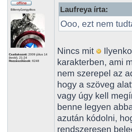
Laufreya írta:
Billentyűzetgyilkos
Ooo, ezt nem tudt
Nincs mit
Ilyenko
Csatlakozott:
2009 július 14
(kedd), 21:24
karakterben, ami me
Hozzászólások:
6248
nem szerepel az ado
hogy a szöveg alatt
vagy úgy kell megír
benne legyen abba
azután kódolni, hog
rendszeresen bele