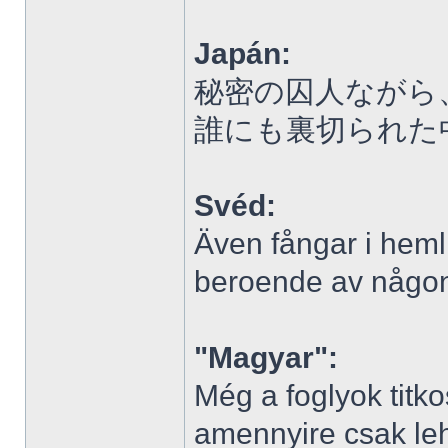
Japán:
秘密の囚人ながら
誰にも裏切られた
Svéd:
Även fångar i heml
beroende av någon 
"Magyar":
Még a foglyok titkos
amennyire csak le