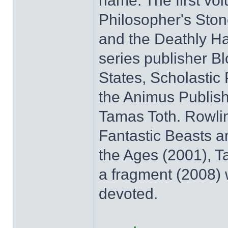
name. The first vo
Philosopher's Stone
and the Deathly Ha
series publisher Bl
States, Scholastic 
the Animus Publishe
Tamas Toth. Rowling
Fantastic Beasts 
the Ages (2001), T
a fragment (2008) 
devoted.