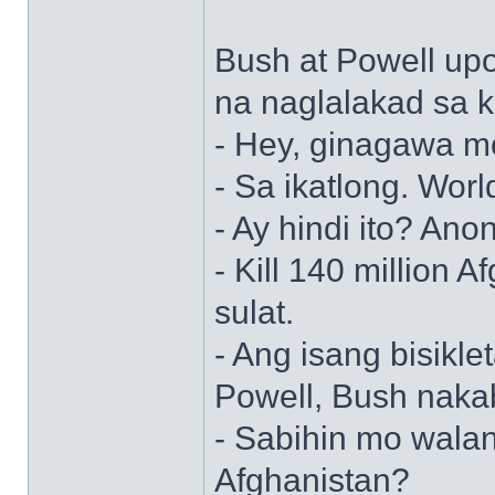
Bush at Powell upo
na naglalakad sa k
- Hey, ginagawa m
- Sa ikatlong. Worl
- Ay hindi ito? Ano
- Kill 140 million A
sulat.
- Ang isang bisikle
Powell, Bush nakab
- Sabihin mo walan
Afghanistan?