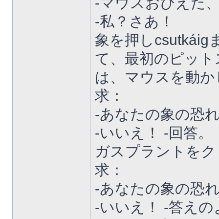
-マウスおびえた
-私？さあ！
象を押しcsutk
て、最初のピット
は、マウスを動か
求：
-あなたの象の恐
-いいえ！ -回答。
ガスプラントをク
求：
-あなたの象の恐
-いいえ！ -答え