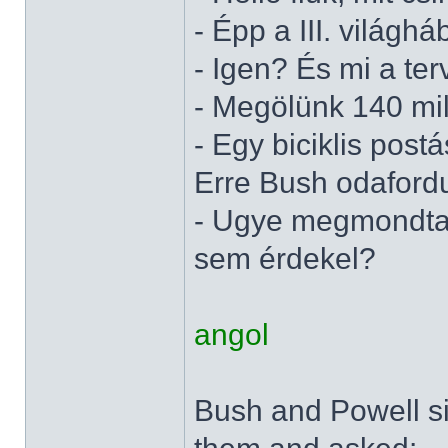
- Épp a III. világhá
- Igen? És mi a ter
- Megölünk 140 mill
- Egy biciklis post
Erre Bush odaford
- Ugye megmondtam
sem érdekel?
angol
Bush and Powell sit