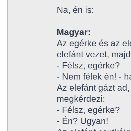
Na, én is:
Magyar:
Az egérke és az el
elefánt vezet, majd
- Félsz, egérke?
- Nem félek én! - h
Az elefánt gázt ad
megkérdezi:
- Félsz, egérke?
- Én? Ugyan!