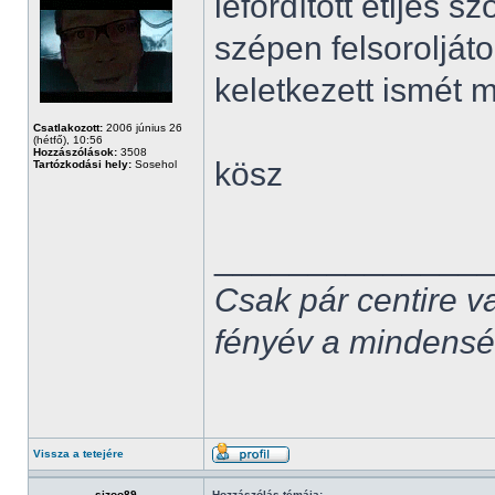
lefordított etljes 
szépen felsoroljáto
keletkezett ismét 
Csatlakozott:
2006 június 26
(hétfő), 10:56
Hozzászólások:
3508
kösz
Tartózkodási hely:
Sosehol
______________
Csak pár centire v
fényév a mindenség,
Vissza a tetejére
sizoo89
Hozzászólás témája: