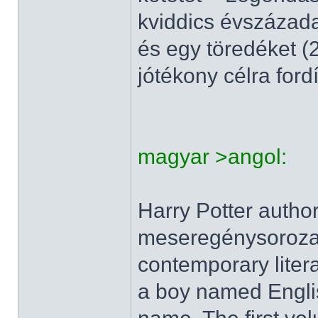
kviddics évszázada
és egy töredéket (2
jótékony célra fordí
magyar >angol:
Harry Potter author
meseregénysorozat
contemporary litera
a boy named Englis