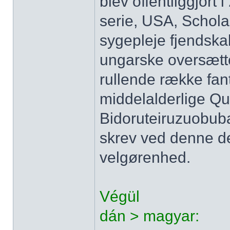
blev offentliggjort
serie, USA, Schola
sygepleje fjendskab
ungarske oversættel
rullende række fant
middelalderlige Qu
Bidoruteiruzuobub
skrev ved denne de
velgørenhed.
Végül
dán > magyar: