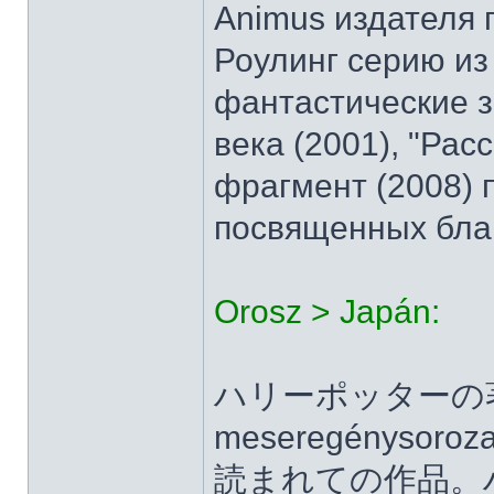
Animus издателя 
Роулинг серию из
фантастические зв
века (2001), "Рас
фрагмент (2008) 
посвященных бла
Orosz > Japán:
ハリーポッターの著者
meseregénys
読まれての作品。