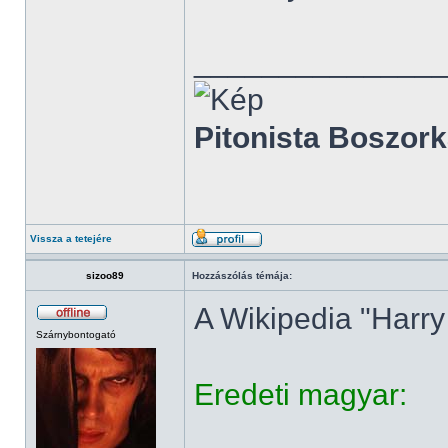
______________
Pitonista Boszork
Vissza a tetejére
sizoo89
Hozzászólás témája:
A Wikipedia "Harry
Szárnybontogató
Eredeti magyar: