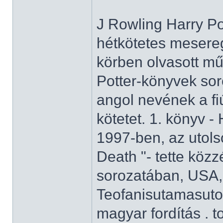
J Rowling Harry Po
hétkötetes mesere
körben olvasott m
Potter-könyvek sor
angol nevének a fi
kötetet. 1. könyv -
1997-ben, az utols
Death "- tette köz
sorozatában, USA, 
Teofanisutamasutot
magyar fordítás . 