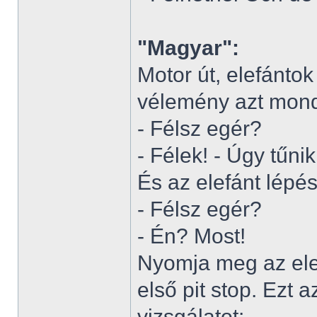
"Magyar":
Motor út, elefánto
vélemény azt mond
- Félsz egér?
- Félek! - Úgy tűnik
És az elefánt lépés
- Félsz egér?
- Én? Most!
Nyomja meg az elef
első pit stop. Ezt 
vizsgálatot: