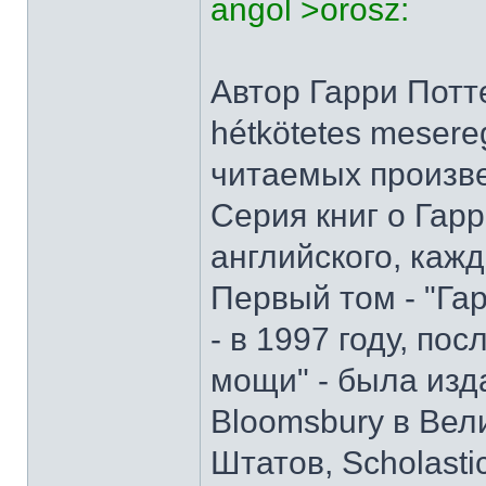
angol >orosz:
Автор Гарри Потт
hétkötetes mesere
читаемых произв
Серия книг о Гар
английского, каж
Первый том - "Га
- в 1997 году, по
мощи" - была изд
Bloomsbury в Ве
Штатов, Scholasti