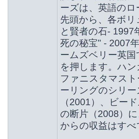
ーズは、英語のロ
先頭から、各ボリュ
と賢者の石- 199
死の秘宝" - 2
ームズベリー英国
を押します。ハン
ファニスタマスト
ーリングのシリー
（2001）、ビード
の断片（2008
からの収益はすべ