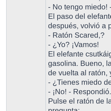
- No tengo miedo! 
El paso del elefan
después, volvió a 
- Ratón Scared,?
- ¿Yo? ¡Vamos!
El elefante csutká
gasolina. Bueno, la
de vuelta al ratón, 
- ¿Tienes miedo de
- ¡No! - Respondió
Pulse el ratón de l
pregunta: