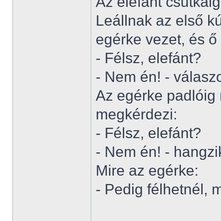
Az elefánt csutkái
Leállnak az első kú
egérke vezet, és ő
- Félsz, elefánt?
- Nem én! - válaszo
Az egérke padlóig 
megkérdezi:
- Félsz, elefánt?
- Nem én! - hangzi
Mire az egérke:
- Pedig félhetnél, 