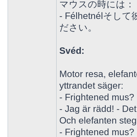
マウスの時には：
- Félhetné
ださい。
Svéd:
Motor resa, elefant
yttrandet säger:
- Frightened mus?
- Jag är rädd! - Det
Och elefanten steg,
- Frightened mus?