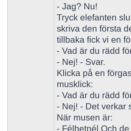
- Jag? Nu!
Tryck elefanten slu
skriva den första d
tillbaka fick vi en f
- Vad är du rädd fö
- Nej! - Svar.
Klicka på en förga
musklick:
- Vad är du rädd fö
- Nej! - Det verkar 
När musen är:
- Félhetnél Och de