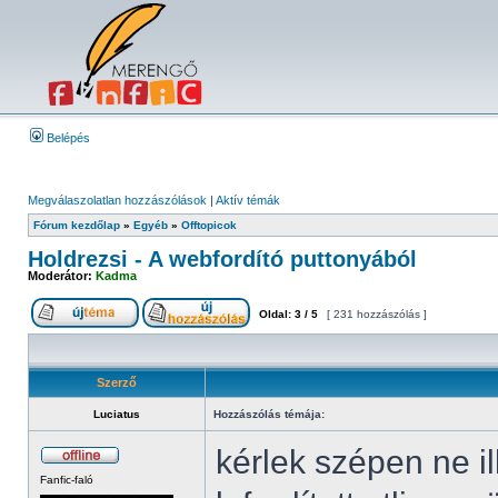
Belépés
Megválaszolatlan hozzászólások
|
Aktív témák
Fórum kezdőlap
»
Egyéb
»
Offtopicok
Holdrezsi - A webfordító puttonyából
Moderátor:
Kadma
Oldal:
3
/
5
[ 231 hozzászólás ]
Szerző
Luciatus
Hozzászólás témája:
kérlek szépen ne i
Fanfic-faló