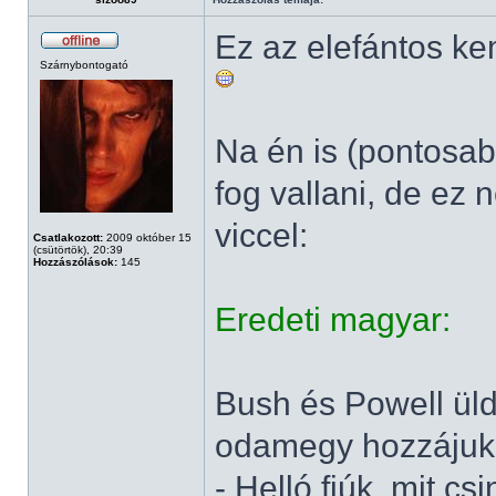
Ez az elefántos k
Szárnybontogató
Na én is (pontosab
fog vallani, de ez 
viccel:
Csatlakozott:
2009 október 15
(csütörtök), 20:39
Hozzászólások:
145
Eredeti magyar:
Bush és Powell üld
odamegy hozzájuk
- Helló fiúk, mit csi