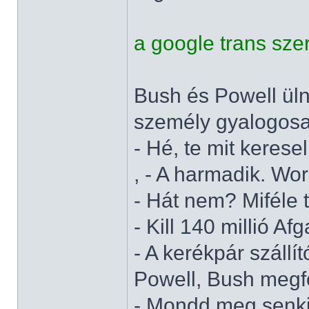
a google trans sze
Bush és Powell üln
személy gyalogosa
- Hé, te mit keresel 
, - A harmadik. Worl
- Hát nem? Miféle 
- Kill 140 millió A
- A kerékpár szállí
Powell, Bush megfo
- Mondd meg senkit