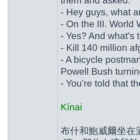
them and asked:
- Hey guys, what a
- On the III. World 
- Yes? And what's 
- Kill 140 million 
- A bicycle postm
Powell Bush turnin
- You're told that 
Kínai
布什和鮑威爾坐在