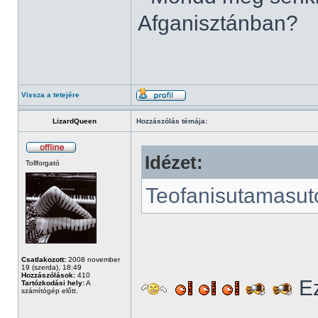
Afganisztánban?
Vissza a tetejére
LizardQueen
Hozzászólás témája:
Idézet:
Tollforgató
Teofanisutamasut
Csatlakozott:
2008 november
19 (szerda), 18:49
Hozzászólások:
410
Ez
Tartózkodási hely:
A
számítógép előtt.