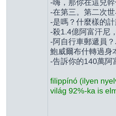
-嗨，那你在這兒
-在第三。第二次
-是嗎？什麼樣的計
-殺1.4億阿富汗
-阿自行車郵遞員
鮑威爾布什轉過身
-告訴你的140萬
filippínó (ilyen nye
világ 92%-ka is el