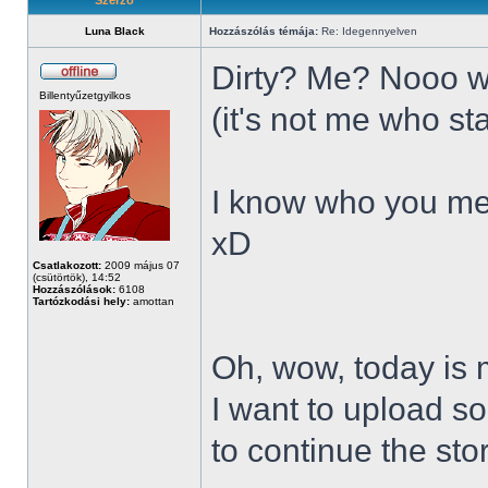
Szerző
Luna Black
Hozzászólás témája:
Re: Idegennyelven
Dirty? Me? Nooo 
Billentyűzetgyilkos
(it's not me who sta
I know who you mean
xD
Csatlakozott:
2009 május 07
(csütörtök), 14:52
Hozzászólások:
6108
Tartózkodási hely:
amottan
Oh, wow, today is 
I want to upload s
to continue the stor