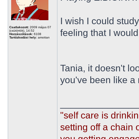
I wish I could study
Csatlakozott:
2009 május 07
feeling that I wouldn
(csütörtök), 14:52
Hozzászólások:
6108
Tartózkodási hely:
amottan
Tania, it doesn't lo
you've been like a
______________
"self care is drin
setting off a chain
you getting engaged