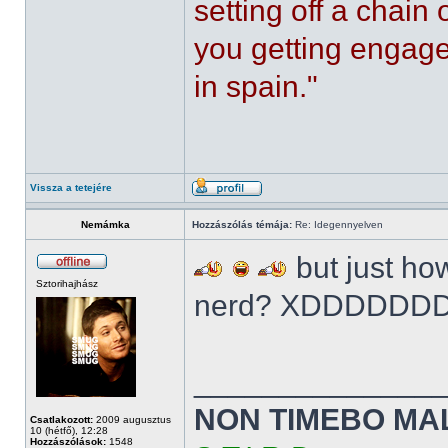
setting off a chain
you getting engaged
in spain."
Vissza a tetejére
Nemámka
Hozzászólás témája:
Re: Idegennyelven
but just how
Sztorihajhász
nerd? XDDDDDD
______________
NON TIMEBO MA
Csatlakozott:
2009 augusztus
10 (hétfő), 12:28
Hozzászólások:
1548