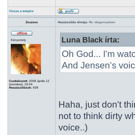
Vissza a tetejére
Zsuzsee
Hozzászólás témája:
Re: Idegennyelven
Luna Black írta:
Könyvmoly
Oh God... I'm wat
And Jensen's voic
Csatlakozott:
2008 április 12
(szombat), 19:04
Hozzászólások:
938
Haha, just don't th
not to think dirty
voice..)