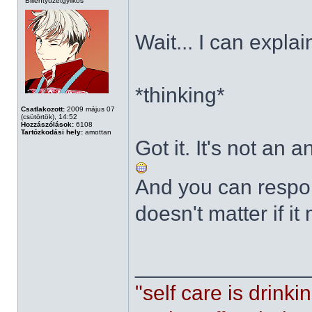
Billentyűzetgyilkos
Wait... I can explai
*thinking*
Csatlakozott:
2009 május 07
(csütörtök), 14:52
Hozzászólások:
6108
Tartózkodási hely:
amottan
Got it. It's not an 
And you can respon
doesn't matter if i
______________
"self care is drin