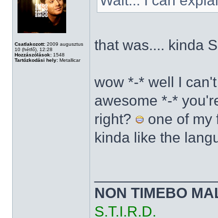
Wait... I can expla
that was.... kind
Csatlakozott:
2009 augusztus
10 (hétfő), 12:28
Hozzászólások:
1548
Tartózkodási hely:
Metallicar
wow *-* well I can't
awesome *-* you'r
right?
one of my f
kinda like the lang
______________
NON TIMEBO MA
S.T.I.R.D.