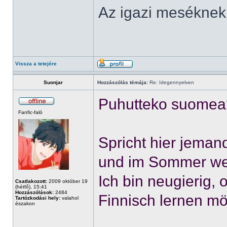
Az igazi meséknek
Vissza a tetejére
Suonjar
Hozzászólás témája:
Re: Idegennyelven
Puhutteko suomea
Fanfic-faló
Spricht hier jeman
und im Sommer werd
Ich bin neugierig, 
Csatlakozott:
2009 október 19
(hétfő), 15:41
Hozzászólások:
2484
Finnisch lernen m
Tartózkodási hely:
valahol
északon