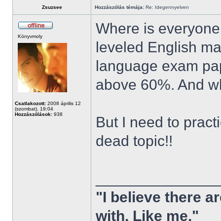
Zsuzsee
Hozzászólás témája:
Re: Idegennyelven
Where is everyone
Könyvmoly
leveled English mat
language exam paper
above 60%. And wh
Csatlakozott:
2008 április 12
(szombat), 19:04
Hozzászólások:
938
But I need to pract
dead topic!!
______________
"I believe there 
with. Like me."