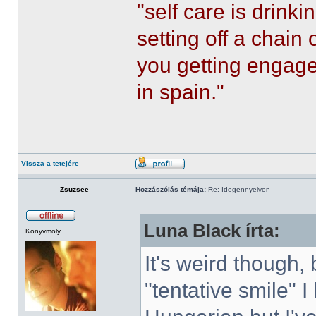
"self care is drin
setting off a chain
you getting engaged
in spain."
Vissza a tetejére
Zsuzsee
Hozzászólás témája:
Re: Idegennyelven
Luna Black írta:
Könyvmoly
It's weird though,
"tentative smile" 