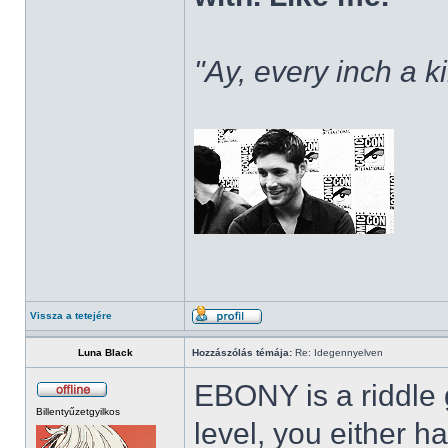
"Ay, every inch a k
Vissza a tetejére
Luna Black
Hozzászólás témája:
Re: Idegennyelven
EBONY is a riddle g
Billentyűzetgyilkos
level, you either h