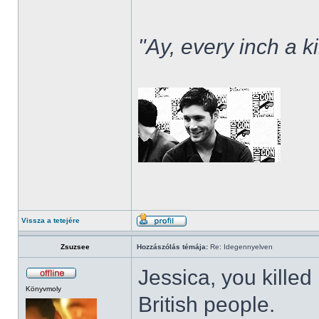
"Ay, every inch a k
Vissza a tetejére
Zsuzsee
Hozzászólás témája:
Re: Idegennyelven
Jessica, you killed
Könyvmoly
British people.