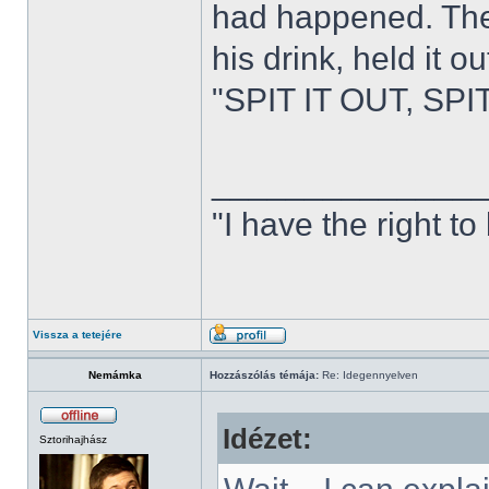
had happened. The I
his drink, held it o
"SPIT IT OUT, SPI
______________
"I have the right t
Vissza a tetejére
Nemámka
Hozzászólás témája:
Re: Idegennyelven
Idézet:
Sztorihajhász