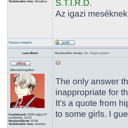
S.T.I.R.D.
Tartózkodási hely:
Metallicar
Az igazi meséknek
Vissza a tetejére
Luna Black
Hozzászólás témája:
Re: Idegennyelven
Billentyűzetgyilkos
The only answer t
inappropriate for t
It's a quote from h
to some girls. I g
Csatlakozott:
2009 május 07
(csütörtök), 14:52
Hozzászólások:
6108
Tartózkodási hely:
amottan