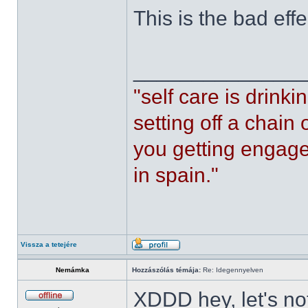
This is the bad effe
______________
"self care is drin
setting off a chain
you getting engaged
in spain."
Vissza a tetejére
Nemámka
Hozzászólás témája:
Re: Idegennyelven
XDDD hey, let's not