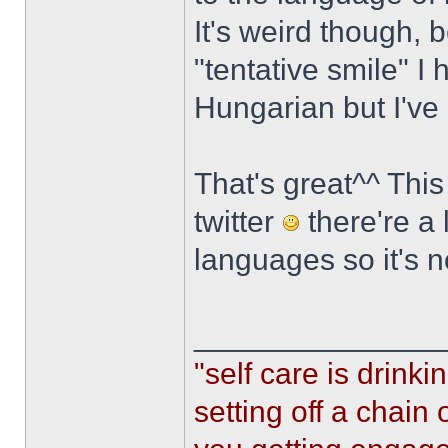
It's weird though, 
"tentative smile" I
Hungarian but I've 
That's great^^ This
twitter
there're a 
languages so it's n
______________
"self care is drin
setting off a chain