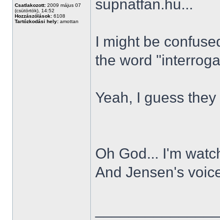
supnatfan.hu...
Csatlakozott:
2009 május 07
(csütörtök), 14:52
Hozzászólások:
6108
Tartózkodási hely:
amottan
I might be confuse
the word "interrog
Yeah, I guess they 
Oh God... I'm watc
And Jensen's voice
______________