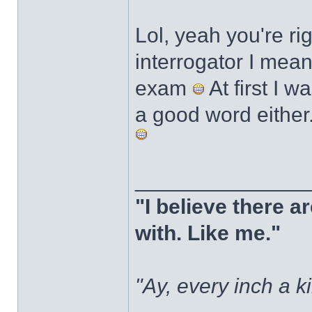
Lol, yeah you're ri
interrogator I mea
exam
At first I w
a good word eithe
______________
"I believe there 
with. Like me."
"Ay, every inch a k