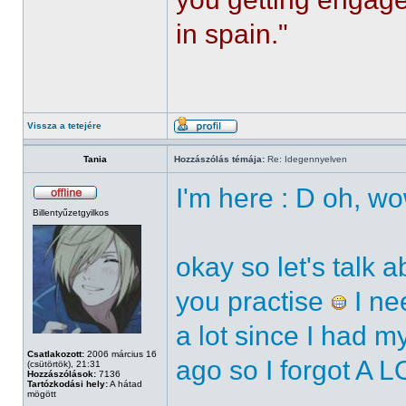
in spain."
Vissza a tetejére
Tania
Hozzászólás témája:
Re: Idegennyelven
I'm here : D oh, w
Billentyűzetgyilkos
okay so let's talk 
you practise
I ne
a lot since I had m
Csatlakozott:
2006 március 16
ago so I forgot A 
(csütörtök), 21:31
Hozzászólások:
7136
Tartózkodási hely:
A hátad
mögött