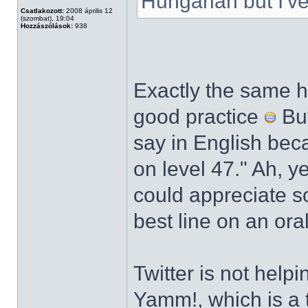
Hungarian but I've
Csatlakozott:
2008 április 12
(szombat), 19:04
Hozzászólások:
938
Exactly the same 
good practice
But
say in English beca
on level 47." Ah, y
could appreciate s
best line on an or
Twitter is not help
Yamm!, which is a t