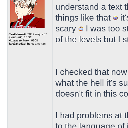
understand a text t
things like that
it
scary
I was too s
Csatlakozott:
2009 május 07
of the levels but I s
(csütörtök), 14:52
Hozzászólások:
6108
Tartózkodási hely:
amottan
I checked that now 
what the hell it's 
doesn't fit in this 
I had problems at t
to the language of i