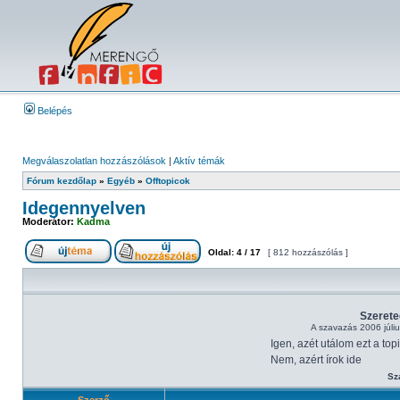
Belépés
Megválaszolatlan hozzászólások
|
Aktív témák
Fórum kezdőlap
»
Egyéb
»
Offtopicok
Idegennyelven
Moderátor:
Kadma
Oldal:
4
/
17
[ 812 hozzászólás ]
Szerete
A szavazás 2006 júliu
Igen, azét utálom ezt a top
Nem, azért írok ide
Sz