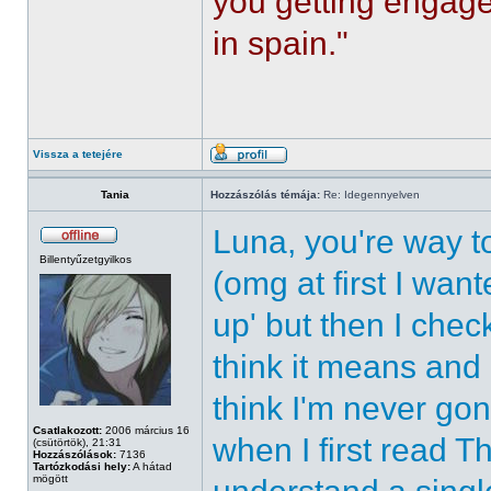
you getting engaged
in spain."
Vissza a tetejére
Tania
Hozzászólás témája:
Re: Idegennyelven
Luna, you're way t
Billentyűzetgyilkos
(omg at first I wan
up' but then I check
think it means and o
think I'm never go
Csatlakozott:
2006 március 16
when I first read Th
(csütörtök), 21:31
Hozzászólások:
7136
Tartózkodási hely:
A hátad
mögött