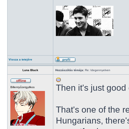
Vissza a tetejére
Luna Black
Hozzászólás témája:
Re: Idegennyelven
Then it's just good
Billentyűzetgyilkos
That's one of the re
Hungarians, there'