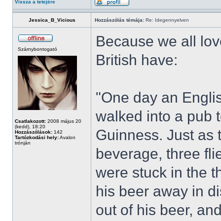
Vissza a tetejére
Jessica_B_Vicious
Hozzászólás témája:
Re: Idegennyelven
Because we all lov
Szárnybontogató
British have:
"One day an Engli
walked into a pub 
Csatlakozott:
2008 május 20
(kedd), 18:20
Guinness. Just as 
Hozzászólások:
142
Tartózkodási hely:
Avalon
trónján
beverage, three fli
were stuck in the 
his beer away in d
out of his beer, and