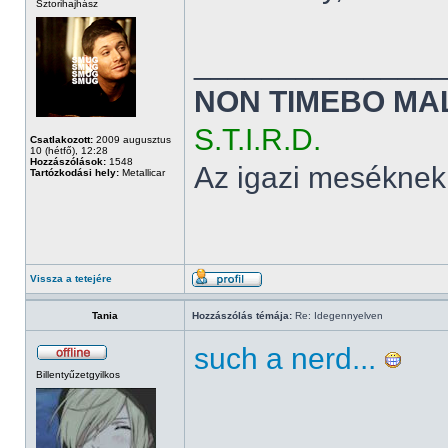
Sztorihajhász
______________
NON TIMEBO MA
S.T.I.R.D.
Csatlakozott:
2009 augusztus
10 (hétfő), 12:28
Hozzászólások:
1548
Az igazi meséknek
Tartózkodási hely:
Metallicar
Vissza a tetejére
Tania
Hozzászólás témája:
Re: Idegennyelven
such a nerd...
Billentyűzetgyilkos