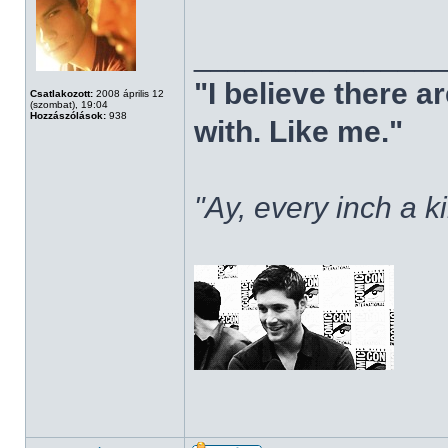
______________
"I believe there 
Csatlakozott:
2008 április 12
(szombat), 19:04
Hozzászólások:
938
with. Like me."
"Ay, every inch a k