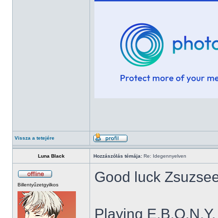
Vissza a tetejére
Luna Black
Hozzászólás témája:
Re: Idegennyelven
Good luck Zsuzse
Billentyűzetgyilkos
Playing E.B.O.N.Y.