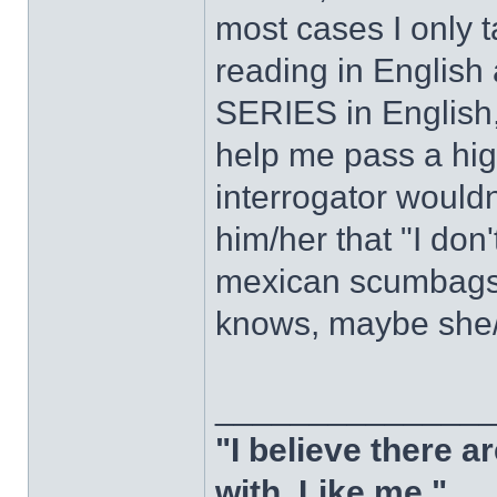
most cases I only t
reading in Englis
SERIES in English,
help me pass a hi
interrogator wouldn'
him/her that "I don
mexican scumbags tr
knows, maybe she/h
______________
"I believe there 
with. Like me."