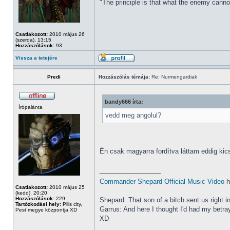
"The principle is that what the enemy cannot
Csatlakozott:
2010 május 26
(szerda), 13:15
Hozzászólások:
93
Vissza a tetejére
Predi
Hozzászólás témája:
Re: Nurmengardiak
bandy666 írta:
Írópalánta
vedd meg angolul?
Én csak magyarra fordítva láttam eddig ki
_________________
Commander Shepard Official Music Video
h
Csatlakozott:
2010 május 25
(kedd), 20:20
Hozzászólások:
229
Shepard: That son of a bitch sent us right i
Tartózkodási hely:
Pilis city,
Garrus: And here I thought I'd had my betray
Pest megye központja XD
XD