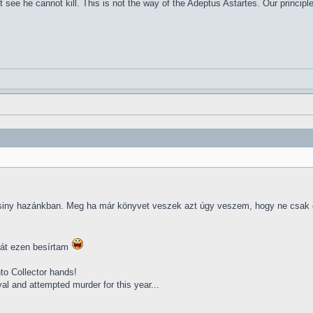
 see he cannot kill. This is not the way of the Adeptus Astartes. Our principl
csiny hazánkban. Meg ha már könyvet veszek azt úgy veszem, hogy ne csak é
át ezen besírtam
nto Collector hands!
al and attempted murder for this year...