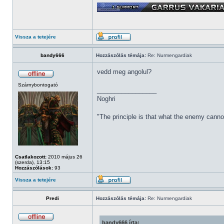
Vissza a tetejére
bandy666
Hozzászólás témája:
Re: Nurmengardiak
vedd meg angolul?
Szárnybontogató
_________________
Noghri
"The principle is that what the enemy cannot
Csatlakozott:
2010 május 26
(szerda), 13:15
Hozzászólások:
93
Vissza a tetejére
Predi
Hozzászólás témája:
Re: Nurmengardiak
bandy666 írta: