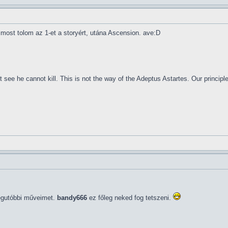
 most tolom az 1-et a storyért, utána Ascension. ave:D
 see he cannot kill. This is not the way of the Adeptus Astartes. Our principl
egutóbbi műveimet.
bandy666
ez főleg neked fog tetszeni.