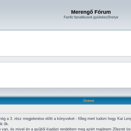
Merengő Fórum
Fanfic fanatikusok gyülekezőhelye
Üzenet
g a 3. rész megjelenése előtt a könyveket - főleg mert tudom hogy Kai Leng 
ik ők.
p van, és mivel én a gyűjtői kiadást rendeltem meg azért majdnem 20ezret 