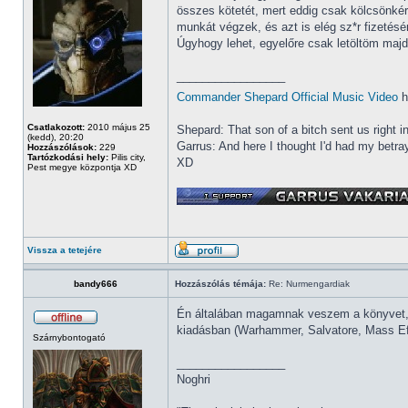
összes kötetét, mert eddig csak kölcsönké
munkát végzek, és azt is elég sz*r fizetésér
Úgyhogy lehet, egyelőre csak letöltöm ma
_________________
Commander Shepard Official Music Video
h
Csatlakozott:
2010 május 25
Shepard: That son of a bitch sent us right i
(kedd), 20:20
Garrus: And here I thought I'd had my betray
Hozzászólások:
229
Tartózkodási hely:
Pilis city,
XD
Pest megye központja XD
Vissza a tetejére
bandy666
Hozzászólás témája:
Re: Nurmengardiak
Én általában magamnak veszem a könyvet, ne
kiadásban (Warhammer, Salvatore, Mass Effe
Szárnybontogató
_________________
Noghri