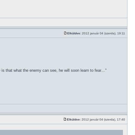
Elküldve:
2012 január 04 (szerda), 19:11
e is that what the enemy can see, he will soon learn to fear…"
Elküldve:
2012 január 04 (szerda), 17:40