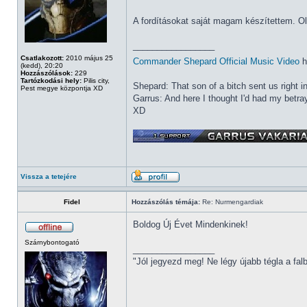
A fordításokat saját magam készítettem. O
_________________
Csatlakozott:
2010 május 25
Commander Shepard Official Music Video
h
(kedd), 20:20
Hozzászólások:
229
Tartózkodási hely:
Pilis city,
Shepard: That son of a bitch sent us right i
Pest megye központja XD
Garrus: And here I thought I'd had my betray
XD
Vissza a tetejére
Fidel
Hozzászólás témája:
Re: Nurmengardiak
Boldog Új Évet Mindenkinek!
Szárnybontogató
_________________
"Jól jegyezd meg! Ne légy újabb tégla a fa