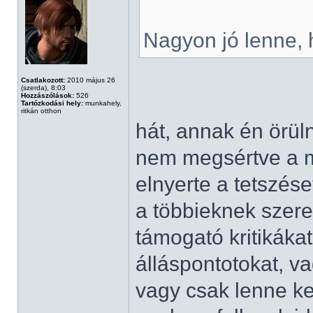
Nagyon jó lenne, 
Csatlakozott:
2010 május 26
(szerda), 8:03
Hozzászólások:
526
Tartózkodási hely:
munkahely,
ritkán otthon
hát, annak én örül
nem megsértve a m
elnyerte a tetszése
a többieknek szere
támogató kritikáka
álláspontotokat, v
vagy csak lenne ke