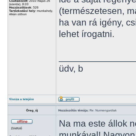
Csatlakozott:
2010 május 26
(szerda), 8:03
Hozzászólások:
526
(természetesen, m
Tartózkodási hely:
munkahely,
ritkán otthon
ha van rá igény, cs
lehet írogatni.
______________
üdv, b
Vissza a tetejére
Öreg_új
Hozzászólás témája:
Re: Nurmengardiak
Na ma este állok 
Zöldfülű
munkával! Nagyon 