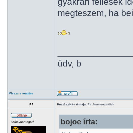
gyakran fellesek id
megteszem, ha bein
______________
üdv, b
Vissza a tetejére
PJ
Hozzászólás témája:
Re: Nurmengardiak
bojoe írta:
Szárnybontogató