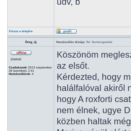
üdv, b
Vissza a tetejére
Öreg_új
Hozzászólás témája:
Re: Nurmengardiak
Köszönöm megles
Zöldfülű
az elsőt.
Csatlakozott:
2013 szeptember
28 (szombat), 2:41
Kérdezted, hogy mi
Hozzászólások:
4
halálfalóval akiről
hogy A roxforti csa
nem élnek, ugye Dr
közben haltak még