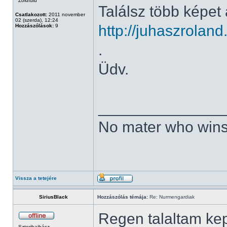
Zöldfülű
Találsz több képet
Csatlakozott:
2011 november
02 (szerda), 12:24
http://juhaszrola
Hozzászólások:
9
.
Üdv.
______________
No mater who wins
Vissza a tetejére
SiriusBlack
Hozzászólás témája:
Re: Nurmengardiak
Regen talaltam ke
Sztorihajhász