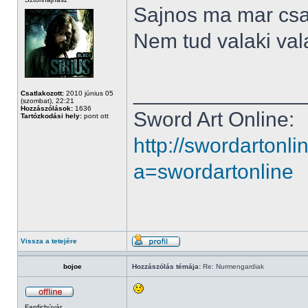
Sajnos ma mar csa
Nem tud valaki val
______________
Csatlakozott:
2010 június 05
(szombat), 22:21
Hozzászólások:
1636
Sword Art Online:
Tartózkodási hely:
pont ott
http://swordartonl
a=swordartonline
Vissza a tetejére
bojoe
Hozzászólás témája:
Re: Nurmengardiak
Fanficbúvár