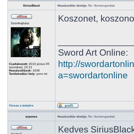
SiriusBlack
Hozzászólás témája:
Re: Nurmengardiak
Koszonet, koszon
Sztorihajhász
______________
Sword Art Online:
http://swordartonl
Csatlakozott:
2010 június 05
(szombat), 22:21
Hozzászólások:
1636
a=swordartonline
Tartózkodási hely:
pont ott
Vissza a tetejére
arpones
Hozzászólás témája:
Re: Nurmengardiak
Kedves SiriusBlack