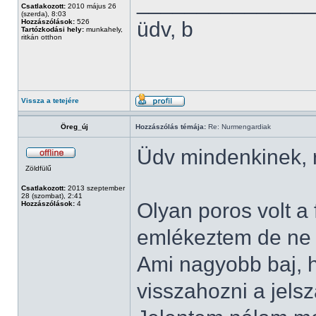
______________
Csatlakozott:
2010 május 26
(szerda), 8:03
Hozzászólások:
526
üdv, b
Tartózkodási hely:
munkahely,
ritkán otthon
Vissza a tetejére
Öreg_új
Hozzászólás témája:
Re: Nurmengardiak
Üdv mindenkinek, 
Zöldfülű
Csatlakozott:
2013 szeptember
28 (szombat), 2:41
Olyan poros volt a
Hozzászólások:
4
emlékeztem de ne 
Ami nagyobb baj, h
visszahozni a jels