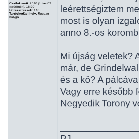
Csatlakozott:
2010 június 03
leérettségiztem m
(csütörtök), 18:20
Hozzászólások:
146
Tartózkodási hely:
Ruusan
bolygó
most is olyan izga
anno 8.-os korom
Mi újság veletek?
már, de Grindelwal
és a kő? A pálcáva
Vagy erre később f
Negyedik Torony v
______________
PJ...