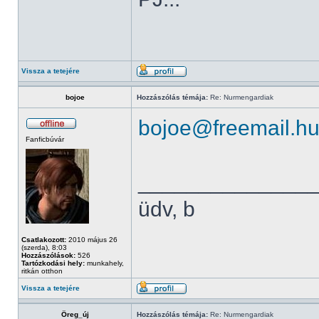
Vissza a tetejére
bojoe
Hozzászólás témája:
Re: Nurmengardiak
bojoe@freemail.h
Fanficbúvár
______________
üdv, b
Csatlakozott:
2010 május 26
(szerda), 8:03
Hozzászólások:
526
Tartózkodási hely:
munkahely,
ritkán otthon
Vissza a tetejére
Öreg_új
Hozzászólás témája:
Re: Nurmengardiak