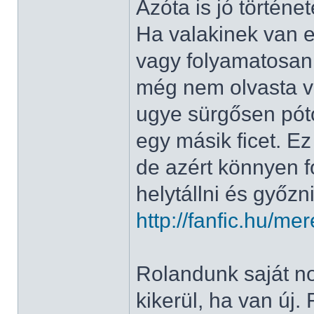
Azóta is jó történe
Ha valakinek van es
vagy folyamatosan f
még nem olvasta vo
ugye sürgősen póto
egy másik ficet. Ez
de azért könnyen f
helytállni és győzni
http://fanfic.hu/m
Rolandunk saját nov
kikerül, ha van új. F