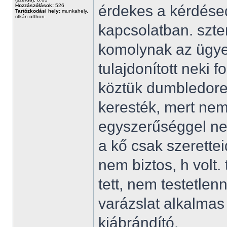
Hozzászólások:
526
érdekes a kérdése
Tartózkodási hely:
munkahely,
ritkán otthon
kapcsolatban. szt
komolynak az ügye
tulajdonított neki 
köztük dumbledore
keresték, mert nem
egyszerűséggel nem
a kő csak szerettei
nem biztos, h volt
tett, nem testetle
varázslat alkalmas
kiábrándító.