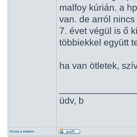
malfoy kúrián. a hp
van. de arról ninc
7. évet végül is ő 
többiekkel együtt te
ha van ötletek, sz
______________
üdv, b
Vissza a tetejére