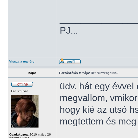
______________
PJ...
Vissza a tetejére
bojoe
Hozzászólás témája:
Re: Nurmengardiak
üdv. hát egy évvel 
Fanficbúvár
megvallom, vmikor
hogy kié az utsó 
megtettem és meg i
Csatlakozott:
2010 május 26
(szerda), 8:03