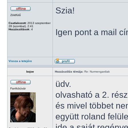
Szia!
Zöldfülű
Csatlakozott:
2013 szeptember
28 (szombat), 2:41
Igen pont a mail c
Hozzászólások:
4
Vissza a tetejére
bojoe
Hozzászólás témája:
Re: Nurmengardiak
üdv.
Fanficbúvár
olvasható a 2. rész
és mivel többet n
együtt roland felül
ide a saját regén