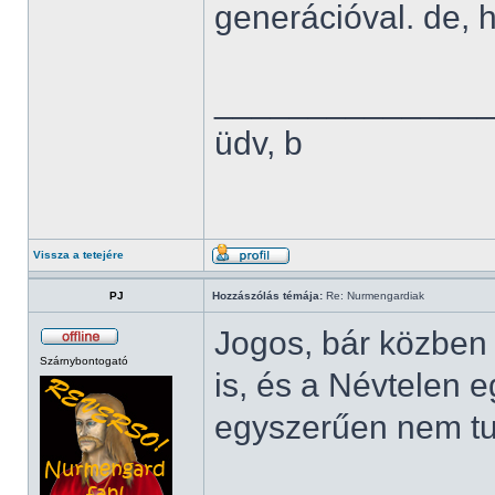
generációval. de, h
______________
üdv, b
Vissza a tetejére
PJ
Hozzászólás témája:
Re: Nurmengardiak
Jogos, bár közben
Szárnybontogató
is, és a Névtelen e
egyszerűen nem tud