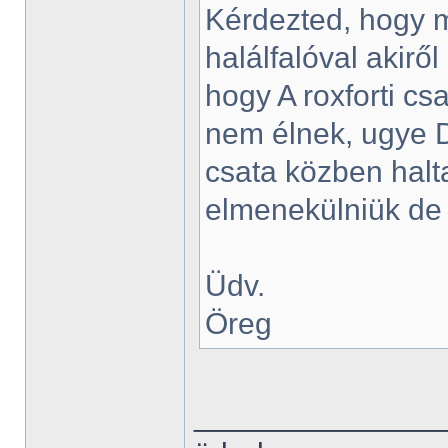
Kérdezted, hogy m
halálfalóval akirő
hogy A roxforti cs
nem élnek, ugye D
csata közben halt
elmenekülniük de 
Üdv.
Öreg
______________