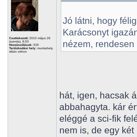
Jó látni, hogy fél
Karácsonyt igazán
Csatlakozott:
2010 május 26
nézem, rendesen k
(szerda), 8:03
Hozzászólások:
526
Tartózkodási hely:
munkahely,
ritkán otthon
hát, igen, hacsak á
abbahagyta. kár ért
eléggé a sci-fik fe
nem is, de egy két 