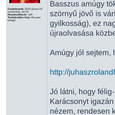
Basszus amúgy tökr
Csatlakozott:
2010 június 03
szörnyű jövő is vár
(csütörtök), 18:20
Hozzászólások:
146
Tartózkodási hely:
Ruusan
bolygó
gyilkosság), ez na
újraolvasása közbe
Amúgy jól sejtem,
http://juhaszrolan
Jó látni, hogy féli
Karácsonyt igazán 
nézem, rendesen ki