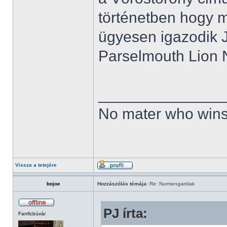
történetben hogy 
ügyesen igazodik 
Parselmouth Lion N
______________
No mater who wins
Vissza a tetejére
bojoe
Hozzászólás témája:
Re: Nurmengardiak
PJ írta:
Fanficbúvár