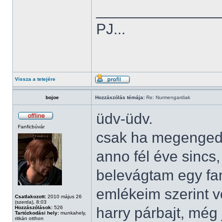
______________
PJ...
Vissza a tetejére
bojoe
Hozzászólás témája:
Re: Nurmengardiak
üdv-üdv.
Fanficbúvár
csak ha megengedt
anno fél éve sincs
belevágtam egy fa
emlékeim szerint vo
Csatlakozott:
2010 május 26
(szerda), 8:03
Hozzászólások:
526
harry párbajt, még 
Tartózkodási hely:
munkahely,
ritkán otthon