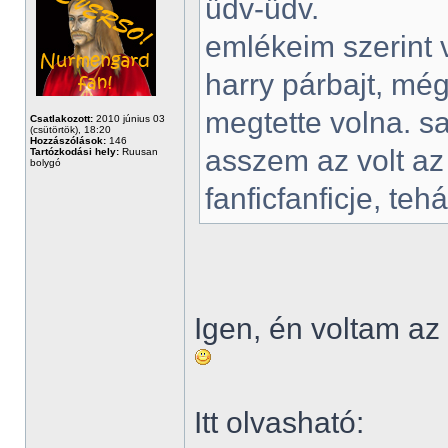
üdv-üdv.
emlékeim szerint v
harry párbajt, még
megtette volna. s
Csatlakozott:
2010 június 03
(csütörtök), 18:20
Hozzászólások:
146
asszem az volt az 
Tartózkodási hely:
Ruusan
bolygó
fanficfanficje, teh
Igen, én voltam a
Itt olvasható: