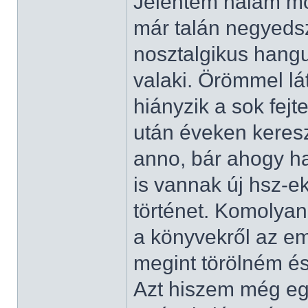
Jelentem nálam mo
már talán negyeds
nosztalgikus hangu
valaki. Örömmel l
hiányzik a sok fejt
után éveken kereszt
anno, bár ahogy ha
is vannak új hsz-ek
történet. Komolyan
a könyvekről az e
megint törölném é
Azt hiszem még eg