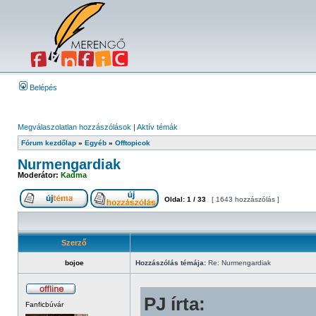
Belépés
Megválaszolatlan hozzászólások
|
Aktív témák
Fórum kezdőlap
»
Egyéb
»
Offtopicok
Nurmengardiak
Moderátor:
Kadma
Oldal:
1
/
33
[ 1643 hozzászólás ]
Szerző
bojoe
Hozzászólás témája:
Re: Nurmengardiak
PJ írta:
Fanficbúvár