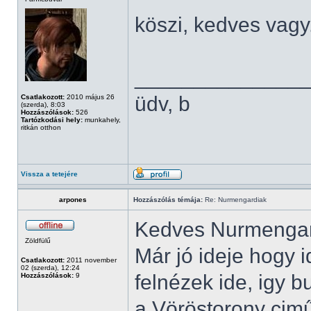
köszi, kedves vagy
______________
üdv, b
Csatlakozott:
2010 május 26
(szerda), 8:03
Hozzászólások:
526
Tartózkodási hely:
munkahely,
ritkán otthon
Vissza a tetejére
arpones
Hozzászólás témája:
Re: Nurmengardiak
Kedves Nurmengar
Zöldfülű
Már jó ideje hogy 
Csatlakozott:
2011 november
02 (szerda), 12:24
felnézek ide, igy 
Hozzászólások:
9
a Vöröstorony cimű