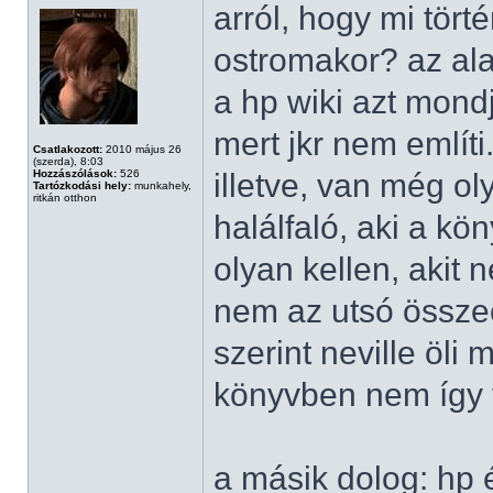
arról, hogy mi tört
ostromakor? az al
a hp wiki azt mond
mert jkr nem említi
Csatlakozott:
2010 május 26
(szerda), 8:03
Hozzászólások:
526
illetve, van még o
Tartózkodási hely:
munkahely,
ritkán otthon
halálfaló, aki a kö
olyan kellen, akit n
nem az utsó összec
szerint neville öli 
könyvben nem így 
a másik dolog: hp 