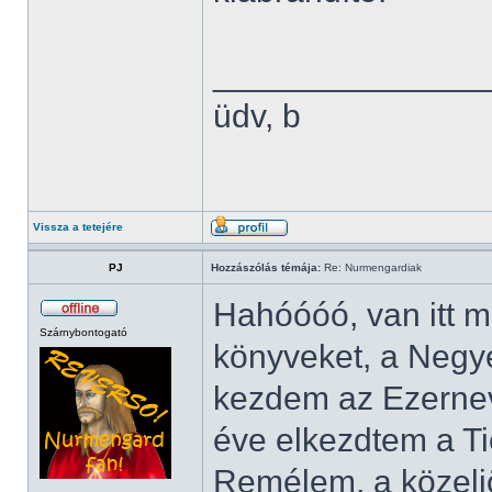
______________
üdv, b
Vissza a tetejére
PJ
Hozzászólás témája:
Re: Nurmengardiak
Hahóóóó, van itt m
Szárnybontogató
könyveket, a Negye
kezdem az Ezernevű
éve elkezdtem a Ti
Remélem, a közelj