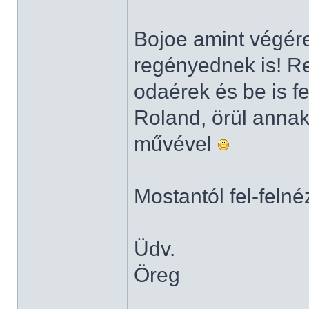
Bojoe amint végér
regényednek is! Re
odaérek és be is f
Roland, örül annak,
művével
Mostantól fel-felné
Üdv.
Öreg