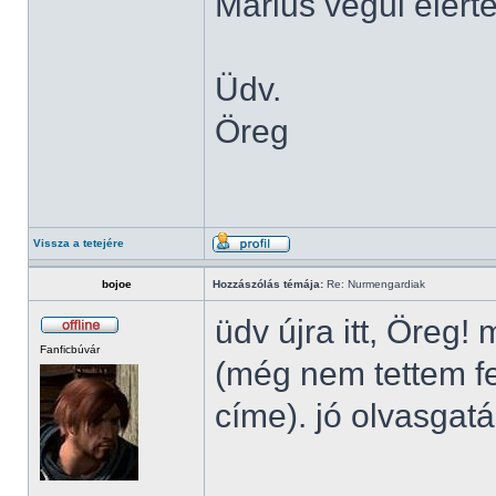
Marius végül elért
Üdv.
Öreg
Vissza a tetejére
bojoe
Hozzászólás témája:
Re: Nurmengardiak
üdv újra itt, Öreg!
Fanficbúvár
(még nem tettem fe
címe). jó olvasgat