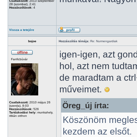
Csatlakozott:
2013 szeptember
28 (szombat), 2:41
Hozzászólások:
4
Vissza a tetejére
bojoe
Hozzászólás témája:
Re: Nurmengardiak
igen-igen, azt gon
Fanficbúvár
hol, azt nem tudtam
de maradtam a ctrl
műveimet.
Csatlakozott:
2010 május 26
Öreg_új írta:
(szerda), 8:03
Hozzászólások:
526
Tartózkodási hely:
munkahely,
ritkán otthon
Köszönöm megle
kezdem az elsőt.