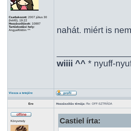
Csatlakozott:
2007 július 30
(hétfő), 19:22
Hozzászólások:
10887
Tartózkodási hely:
nahát. miért is ne
Angyalföldön ^^
______________
wiiii ^^
* nyuff-nyu
Vissza a tetejére
Ero
Hozzászólás témája:
Re: OFF-SZTRÁDA
Castiel írta:
Könyvmoly