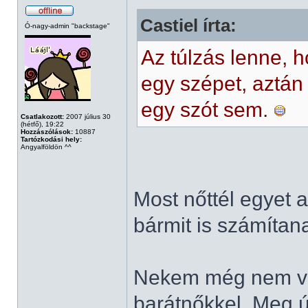
Castiel írta:
Ó-nagy-admin "backstage"
Az túlzás lenne,
egy szépet, aztán
egy szót sem.
Csatlakozott:
2007 július 30
(hétfő), 19:22
Hozzászólások:
10887
Tartózkodási hely:
Angyalföldön ^^
Most nőttél egyet
bármit is számítan
Nekem még nem vo
barátnőkkel. Meg 