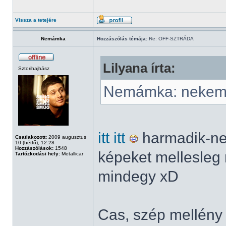
Vissza a tetejére
Nemámka
Hozzászólás témája:
Re: OFF-SZTRÁDA
Lilyana írta:
Sztorihajhász
Nemámka: nekem c
itt itt
harmadik-ne
Csatlakozott:
2009 augusztus
10 (hétfő), 12:28
Hozzászólások:
1548
képeket mellesleg
Tartózkodási hely:
Metallicar
mindegy xD
Cas, szép mellény 