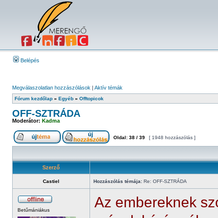
Belépés
Megválaszolatlan hozzászólások
|
Aktív témák
Fórum kezdőlap
»
Egyéb
»
Offtopicok
OFF-SZTRÁDA
Moderátor:
Kadma
Oldal:
38
/
39
[ 1948 hozzászólás ]
Szerző
Castiel
Hozzászólás témája:
Re: OFF-SZTRÁDA
Az embereknek szó
Betűmániákus