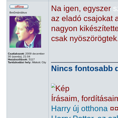
Na igen, egyszer
s
Betűmániákus
az eladó csajokat
nagyon kikészítette
csak nyöszörögtek
Csatlakozott:
2009 december
______________
30 (szerda), 21:04
Hozzászólások:
5117
Tartózkodási hely:
Miskolc City
Nincs fontosabb d
Írásaim, fordításai
Harry új otthona
¤