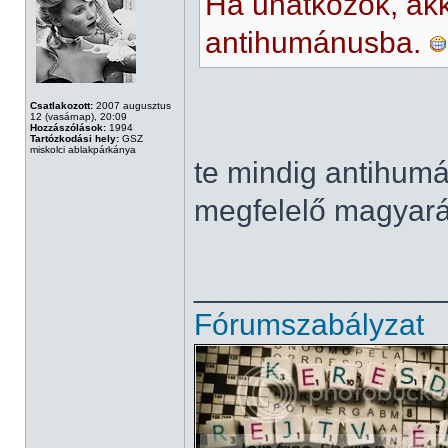
Ha unatkozok, ak
antihumánusba.
Csatlakozott:
2007 augusztus
12 (vasárnap), 20:09
Hozzászólások:
1994
Tartózkodási hely:
GSZ
miskolci ablakpárkánya
te mindig antihum
megfelelő magyar
______________
Fórumszabályzat