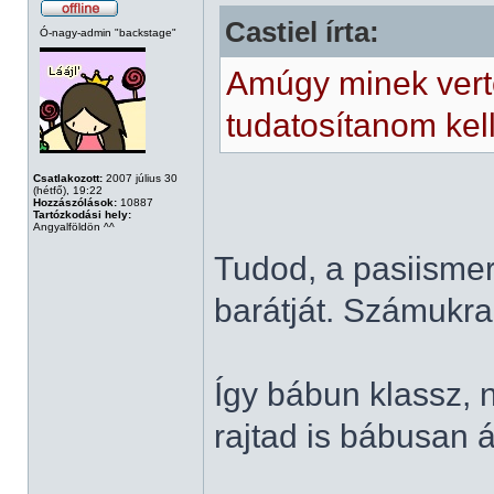
Castiel írta:
Ó-nagy-admin "backstage"
Amúgy minek ver
tudatosítanom kel
Csatlakozott:
2007 július 30
(hétfő), 19:22
Hozzászólások:
10887
Tartózkodási hely:
Angyalföldön ^^
Tudod, a pasiisme
barátját. Számukra
Így bábun klassz, n
rajtad is bábusan 