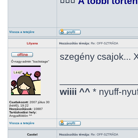
¤¤¤
A többi törté
Vissza a tetejére
Lilyana
Hozzászólás témája:
Re: OFF-SZTRÁDA
szegény csajok...
Ó-nagy-admin "backstage"
______________
wiiii ^^
* nyuff-nyu
Csatlakozott:
2007 július 30
(hétfő), 19:22
Hozzászólások:
10887
Tartózkodási hely:
Angyalföldön ^^
Vissza a tetejére
Castiel
Hozzászólás témája:
Re: OFF-SZTRÁDA