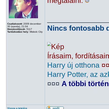
megtalálni.
______________
Csatlakozott:
2009 december
Nincs fontosabb d
30 (szerda), 21:04
Hozzászólások:
5117
Tartózkodási hely:
Miskolc City
Írásaim, fordításai
Harry új otthona
¤
Harry Potter, az az
¤¤¤
A többi törté
Vissza a tetejére