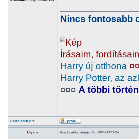
______________
Nincs fontosabb d
Írásaim, fordításai
Harry új otthona
¤
Harry Potter, az az
¤¤¤
A többi törté
Vissza a tetejére
Lilyana
Hozzászólás témája:
Re: OFF-SZTRÁDA