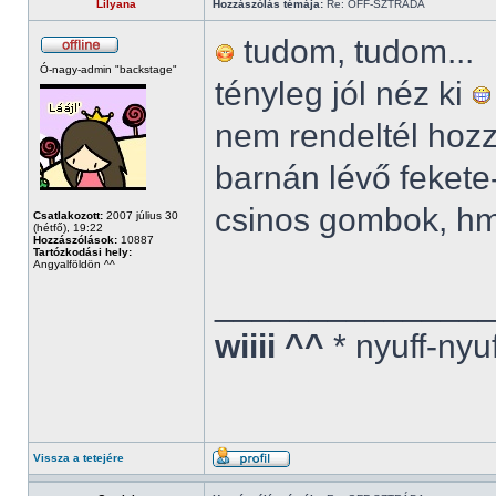
Lilyana
Hozzászólás témája:
Re: OFF-SZTRÁDA
tudom, tudom...
Ó-nagy-admin "backstage"
tényleg jól néz ki
nem rendeltél hozz
barnán lévő fekete
csinos gombok, h
Csatlakozott:
2007 július 30
(hétfő), 19:22
Hozzászólások:
10887
Tartózkodási hely:
Angyalföldön ^^
______________
wiiii ^^
* nyuff-nyu
Vissza a tetejére