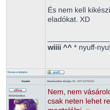
És nem kell kikész
eladókat. XD
______________
wiiii ^^
* nyuff-nyu
Vissza a tetejére
Castiel
Hozzászólás témája:
Re: OFF-SZTRÁDA
Nem, nem vásárolok
Betűmániákus
csak neten lehet r