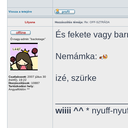
Vissza a tetejére
Lilyana
Hozzászólás témája:
Re: OFF-SZTRÁDA
És fekete vagy ba
Ó-nagy-admin "backstage"
Nemámka:
izé, szürke
Csatlakozott:
2007 július 30
(hétfő), 19:22
Hozzászólások:
10887
Tartózkodási hely:
Angyalföldön ^^
______________
wiiii ^^
* nyuff-nyu