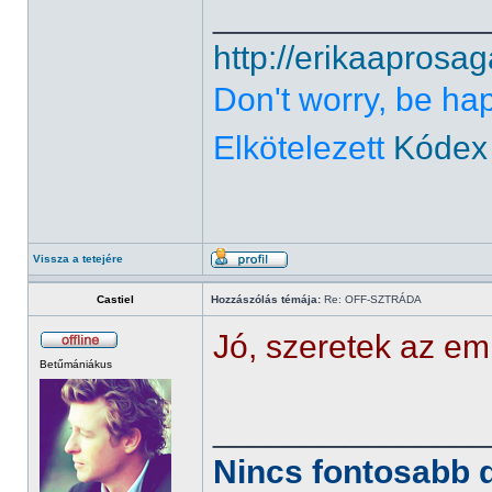
______________
http://erikaaprosag
Don't worry, be ha
Elkötelezett
Kódex
Vissza a tetejére
Castiel
Hozzászólás témája:
Re: OFF-SZTRÁDA
Jó, szeretek az em
Betűmániákus
______________
Nincs fontosabb d