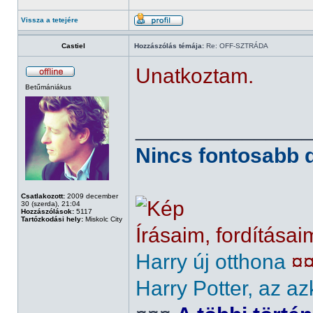
Vissza a tetejére
Castiel
Hozzászólás témája:
Re: OFF-SZTRÁDA
Unatkoztam.
Betűmániákus
______________
Nincs fontosabb d
Csatlakozott:
2009 december
30 (szerda), 21:04
Hozzászólások:
5117
Tartózkodási hely:
Miskolc City
Írásaim, fordításai
Harry új otthona
¤
Harry Potter, az az