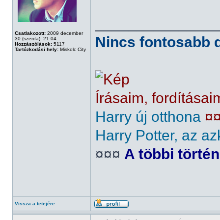
______________
Csatlakozott:
2009 december
Nincs fontosabb d
30 (szerda), 21:04
Hozzászólások:
5117
Tartózkodási hely:
Miskolc City
Írásaim, fordításai
Harry új otthona
¤
Harry Potter, az az
¤¤¤
A többi törté
Vissza a tetejére