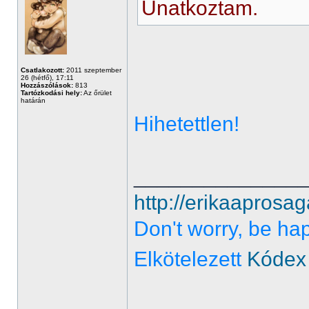
Unatkoztam.
Csatlakozott:
2011 szeptember
26 (hétfő), 17:11
Hozzászólások:
813
Tartózkodási hely:
Az őrület
határán
Hihetettlen!
______________
http://erikaaprosag
Don't worry, be ha
Elkötelezett
Kódex