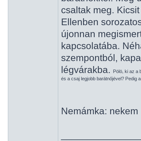
csaltak meg. Kics
Ellenben sorozatos
újonnan megismer
kapcsolatába. Néha
szempontból, kapas
légvárakba.
Pölö, ki az a
és a csaj legjobb barátnőjével? Pedig al
Nemámka: nekem c
______________