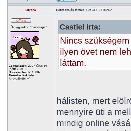
Lilyana
Hozzászólás témája:
Re: OFF-SZTRÁDA
Castiel írta:
Ó-nagy-admin "backstage"
Nincs szükségem 
ilyen övet nem le
láttam.
Csatlakozott:
2007 július 30
(hétfő), 19:22
Hozzászólások:
10887
Tartózkodási hely:
Angyalföldön ^^
hálisten, mert elöl
mennyire üti a me
mindig online vásá