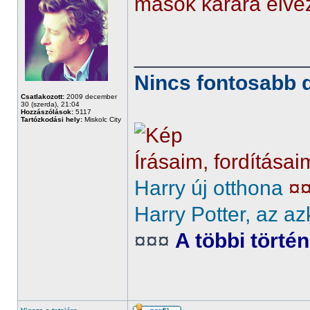
mások kárára élve
______________
Nincs fontosabb d
Csatlakozott:
2009 december
30 (szerda), 21:04
Hozzászólások:
5117
Tartózkodási hely:
Miskolc City
Írásaim, fordításai
Harry új otthona
¤
Harry Potter, az az
¤¤¤
A többi törté