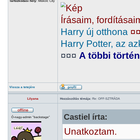
Tartózkodási hely:
Miskolc City
Írásaim, fordításai
Harry új otthona
¤
Harry Potter, az az
¤¤¤
A többi törté
Vissza a tetejére
Lilyana
Hozzászólás témája:
Re: OFF-SZTRÁDA
Castiel írta:
Ó-nagy-admin "backstage"
Unatkoztam.