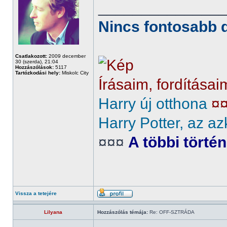
______________
Nincs fontosabb d
Csatlakozott:
2009 december
30 (szerda), 21:04
Hozzászólások:
5117
Tartózkodási hely:
Miskolc City
Írásaim, fordításai
Harry új otthona
¤
Harry Potter, az az
¤¤¤
A többi törté
Vissza a tetejére
Lilyana
Hozzászólás témája:
Re: OFF-SZTRÁDA