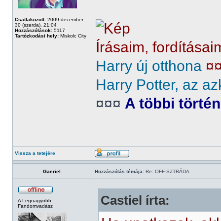
Csatlakozott:
2009 december
30 (szerda), 21:04
Hozzászólások:
5117
Tartózkodási hely:
Miskolc City
Írásaim, fordításai
Harry új otthona
¤
Harry Potter, az az
¤¤¤
A többi törté
Vissza a tetejére
Gaeriel
Hozzászólás témája:
Re: OFF-SZTRÁDA
Castiel írta:
A Legnagyobb
Fandomvadász