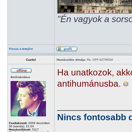
"Én vagyok a sorso
Vissza a tetejére
Castiel
Hozzászólás témája:
Re: OFF-SZTRÁDA
Ha unatkozok, akk
Betűmániákus
antihumánusba.
______________
Nincs fontosabb d
Csatlakozott:
2009 december
30 (szerda), 21:04
Hozzászólások:
5117