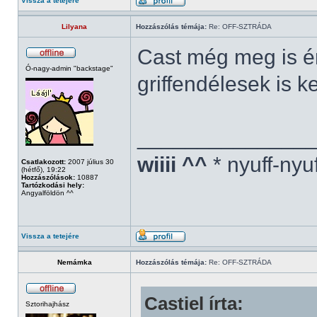
Vissza a tetejére
Lilyana
Hozzászólás témája:
Re: OFF-SZTRÁDA
Cast még meg is é
Ó-nagy-admin "backstage"
griffendélesek is ke
______________
wiiii ^^
* nyuff-nyu
Csatlakozott:
2007 július 30
(hétfő), 19:22
Hozzászólások:
10887
Tartózkodási hely:
Angyalföldön ^^
Vissza a tetejére
Nemámka
Hozzászólás témája:
Re: OFF-SZTRÁDA
Castiel írta:
Sztorihajhász