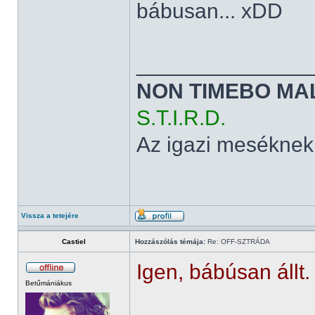
bábusan... xDD
______________
NON TIMEBO MA
S.T.I.R.D.
Az igazi meséknek
Vissza a tetejére
Castiel
Hozzászólás témája:
Re: OFF-SZTRÁDA
Igen, bábúsan állt.
Betűmániákus