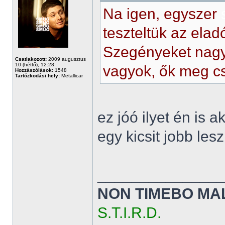
Na igen, egyszer
teszteltük az ela
Szegényeket nagyon
Csatlakozott:
2009 augusztus
10 (hétfő), 12:28
vagyok, ők meg c
Hozzászólások:
1548
Tartózkodási hely:
Metallicar
ez jóó ilyet én is
egy kicsit jobb le
______________
NON TIMEBO MA
S.T.I.R.D.