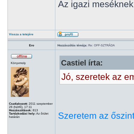
Az igazi meséknek
Vissza a tetejére
Ero
Hozzászólás témája:
Re: OFF-SZTRÁDA
Castiel írta:
Könyvmoly
Jó, szeretek az e
Csatlakozott:
2011 szeptember
26 (hétfő), 17:11
Hozzászólások:
813
Szeretem az őszin
Tartózkodási hely:
Az őrület
határán