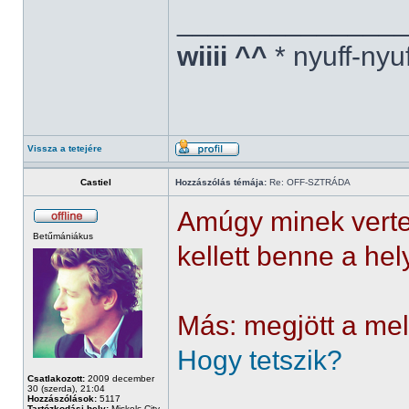
______________
wiiii ^^
* nyuff-nyu
Vissza a tetejére
Castiel
Hozzászólás témája:
Re: OFF-SZTRÁDA
Amúgy minek vert
Betűmániákus
kellett benne a hel
Más: megjött a mel
Hogy tetszik?
Csatlakozott:
2009 december
30 (szerda), 21:04
Hozzászólások:
5117
Tartózkodási hely:
Miskolc City