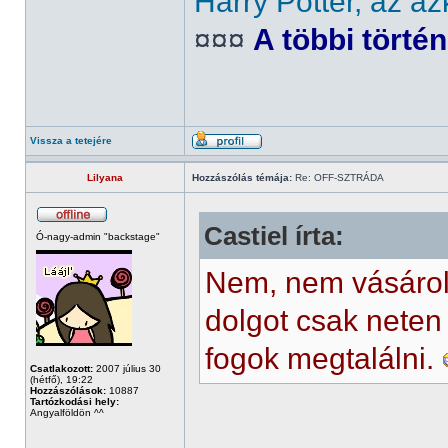
Harry Potter, az az
¤¤¤
A többi törté
Vissza a tetejére
Lilyana
Hozzászólás témája:
Re: OFF-SZTRÁDA
Castiel írta:
Ó-nagy-admin "backstage"
Nem, nem vásárolo
dolgot csak neten
fogok megtalálni.
Csatlakozott:
2007 július 30
(hétfő), 19:22
Hozzászólások:
10887
Tartózkodási hely:
Angyalföldön ^^