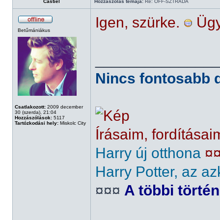
Castiel
Hozzászólás témája:
Re: OFF-SZTRÁDA
Igen, szürke.
Ügye
Betűmániákus
______________
Nincs fontosabb d
Csatlakozott:
2009 december
30 (szerda), 21:04
Hozzászólások:
5117
Tartózkodási hely:
Miskolc City
Írásaim, fordításai
Harry új otthona
¤
Harry Potter, az az
¤¤¤
A többi törté