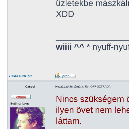
üzletekbe mászkál
XDD
______________
wiiii ^^
* nyuff-nyu
Vissza a tetejére
Castiel
Hozzászólás témája:
Re: OFF-SZTRÁDA
Nincs szükségem ö
Betűmániákus
ilyen övet nem leh
láttam.