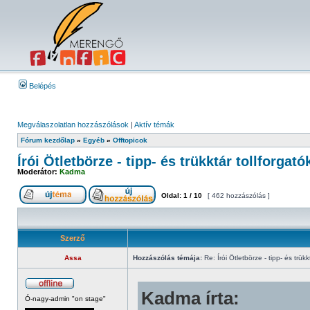
Belépés
Megválaszolatlan hozzászólások
|
Aktív témák
Fórum kezdőlap
»
Egyéb
»
Offtopicok
Írói Ötletbörze - tipp- és trükktár tollforgat
Moderátor:
Kadma
Oldal:
1
/
10
[ 462 hozzászólás ]
Szerző
Assa
Hozzászólás témája:
Re: Írói Ötletbörze - tipp- és trükk
Kadma írta:
Ó-nagy-admin "on stage"