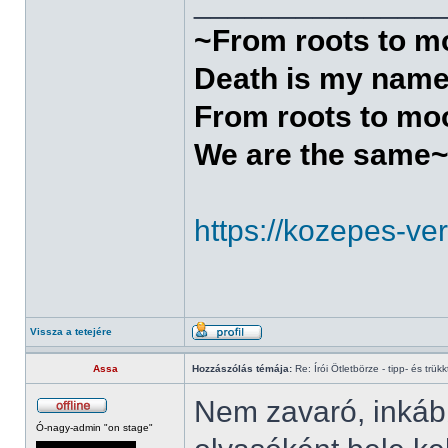
______________
~From roots to 
Death is my nam
From roots to mo
We are the same
https://kozepes-ve
Vissza a tetejére
Assa
Hozzászólás témája:
Re: Írói Ötletbörze - tipp- és trükk
Nem zavaró, inkáb
Ó-nagy-admin "on stage"