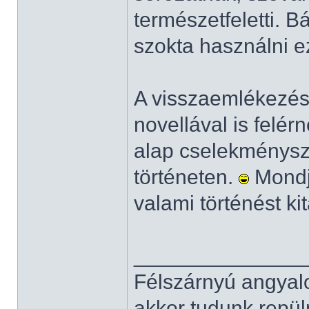
természetfeletti. 
szokta használni ez
A visszaemlékezés
novellával is felé
alap cselekménysz
történeten.
Mondju
valami történést kit
______________
Félszárnyú angyal
akkor tudunk repüln