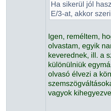
Ha sikerül jól has
E/3-at, akkor sze
Igen, reméltem, h
olvastam, egyik na
keverednek, ill. a 
különülniük egymás
olvasó élvezi a kön
szemszögváltásokat,
vagyok kihegyezve