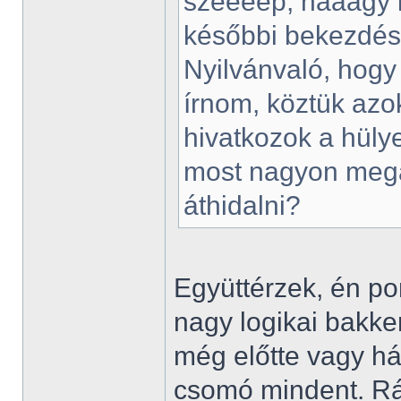
széééép, naaagy l
későbbi bekezdése
Nyilvánvaló, hogy
írnom, köztük azo
hivatkozok a hülye
most nagyon megak
áthidalni?
Együttérzek, én po
nagy logikai bakker
még előtte vagy hár
csomó mindent. Ráa