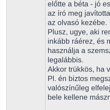
előtte a béta - jó 
az író meg javítot
az olvasó kezébe.
Plusz, ugye, aki re
inkább ráérez, és 
használja a szemsz
legalábbis.
Akkor trükkös, ha v
Pl. én biztos meg
valószínűleg elfele
bele kellene más