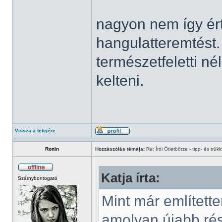
nagyon nem így ér
hangulatteremtést.
természetfeletti né
kelteni.
Vissza a tetejére
Ronin
Hozzászólás témája:
Re: Írói Ötletbörze - tipp- és trükk
Katja írta:
Szárnybontogató
Mint már említette
amolyan újabb ré