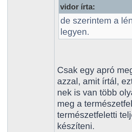
vidor írta:
de szerintem a lé
legyen.
Csak egy apró meg
azzal, amit írtál, 
nek is van több ol
meg a természetfele
természetfeletti tel
készíteni.