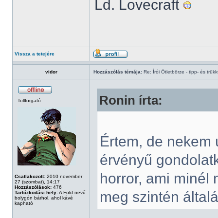
Ld. Lovecraft
Vissza a tetejére
vidor
Hozzászólás témája:
Re: Írói Ötletbörze - tipp- és trükk
Ronin írta:
Tollforgató
Értem, de nekem ú
érvényű gondolatk
horror, ami minél 
Csatlakozott:
2010 november
27 (szombat), 14:17
Hozzászólások:
476
meg szintén általá
Tartózkodási hely:
A Föld nevű
bolygón bárhol, ahol kávé
kapható