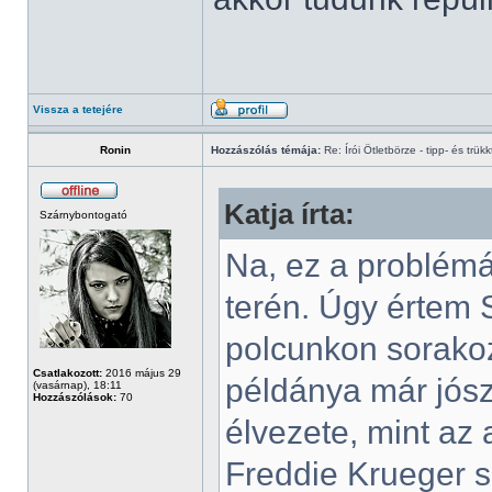
Vissza a tetejére
Ronin
Hozzászólás témája:
Re: Írói Ötletbörze - tipp- és trükk
Katja írta:
Szárnybontogató
Na, ez a problémá
terén. Úgy értem 
polcunkon sorakoz
Csatlakozott:
2016 május 29
példánya már jósze
(vasárnap), 18:11
Hozzászólások:
70
élvezete, mint az 
Freddie Krueger s