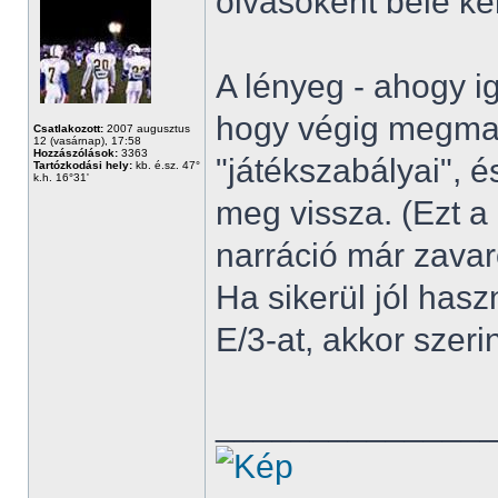
olvasóként bele kel
A lényeg - ahogy i
hogy végig megma
Csatlakozott:
2007 augusztus
12 (vasárnap), 17:58
Hozzászólások:
3363
"játékszabályai", 
Tartózkodási hely:
kb. é.sz. 47°
k.h. 16°31'
meg vissza. (Ezt a 
narráció már zavar
Ha sikerül jól hasz
E/3-at, akkor szer
______________