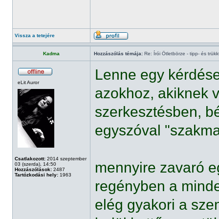
Vissza a tetejére
Kadma
Hozzászólás témája:
Re: Írói Ötletbörze - tipp- és trükk
Lenne egy kérdése
eLit Auror
azokhoz, akiknek v
szerkesztésben, b
egyszóval "szakmab
Csatlakozott:
2014 szeptember
mennyire zavaró e
03 (szerda), 14:50
Hozzászólások:
2487
Tartózkodási hely:
1963
regényben a minde
elég gyakori a sze