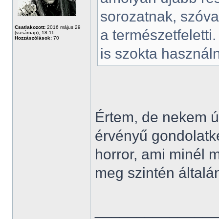
sorozatnak, szóva
Csatlakozott:
2016 május 29
a természetfelett
(vasárnap), 18:11
Hozzászólások:
70
is szokta használni
Értem, de nekem úg
érvényű gondolatk
horror, ami minél 
meg szintén általá
______________