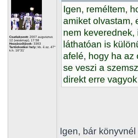
Igen, reméltem, h
amiket olvastam, 
nem keverednek, i
Csatlakozott:
2007 augusztus
12 (vasárnap), 17:58
láthatóan is külön
Hozzászólások:
3363
Tartózkodási hely:
kb. é.sz. 47°
k.h. 16°31'
afelé, hogy ha az 
se veszi a szemsz
direkt erre vagyo
Igen, bár könyvnél