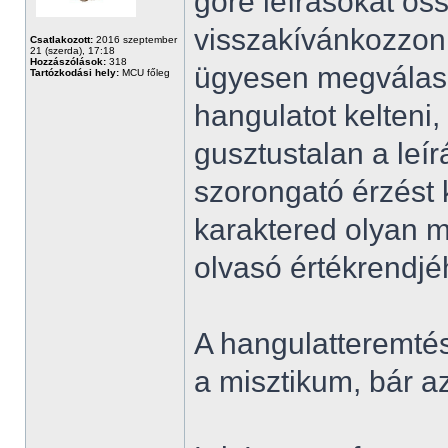
gore leírásokat ös
visszakívánkozzon,
Csatlakozott:
2016 szeptember
21 (szerda), 17:18
Hozzászólások:
318
ügyesen megválasz
Tartózkodási hely:
MCU főleg
hangulatot kelteni
gusztustalan a leí
szorongató érzést 
karaktered olyan m
olvasó értékrendjé
A hangulatteremté
a misztikum, bár a