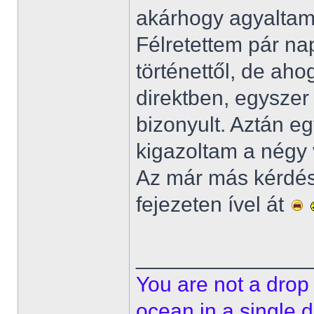
akárhogy agyaltam,
Félretettem pár na
történettől, de ah
direktben, egyszer 
bizonyult. Aztán e
kigazoltam a négy 
Az már más kérdés,
fejezeten ível át
______________
You are not a drop 
ocean in a single d