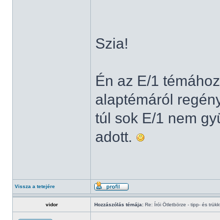
Szia!
Én az E/1 témához ö
alaptémáról regény
túl sok E/1 nem gyü
adott.
Vissza a tetejére
vidor
Hozzászólás témája:
Re: Írói Ötletbörze - tipp- és trükk