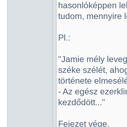
hasonlóképpen le
tudom, mennyire l
Pl.:
"Jamie mély levegő
széke szélét, ahog
története elmesél
- Az egész ezerkl
kezdődött..."
Fejezet vége.