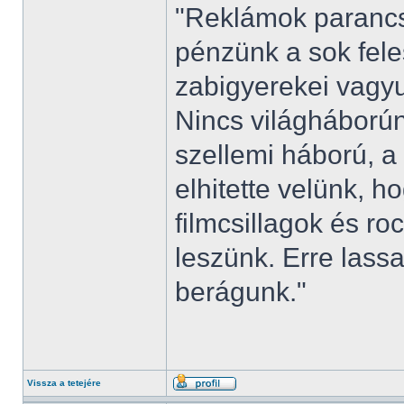
"Reklámok parancs
pénzünk a sok fele
zabigyerekei vagyu
Nincs világháborún
szellemi háború, a
elhitette velünk, 
filmcsillagok és r
leszünk. Erre las
berágunk."
Vissza a tetejére