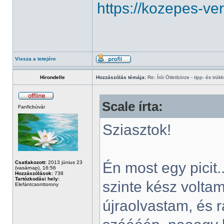
https://kozepes-ve
Vissza a tetejére
Hirondelle
Hozzászólás témája:
Re: Írói Ötletbörze - tipp- és trükk
Scale írta:
Fanficbúvár
Sziasztok!
Csatlakozott:
2013 június 23
Én most egy picit
(vasárnap), 16:56
Hozzászólások:
738
Tartózkodási hely:
szinte kész volta
Elefántcsonttorony
újraolvastam, és 