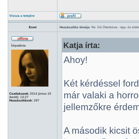
Vissza a tetejére
Esmi
Hozzászólás témája:
Re: Írói Ötletbörze - tipp- és trükk
Katja írta:
Írópalánta
Ahoy!
Két kérdéssel ford
már valaki a horro
Csatlakozott:
2014 június 10
(kedd), 13:27
Hozzászólások:
297
jellemzőkre érdem
A második kicsit ö