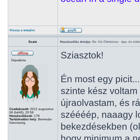
Vissza a tetejére
Scale
Hozzászólás témája:
Re: Írói Ötletbörze - tipp- és trükk
Sziasztok!
Írópalánta
Én most egy picit.
szinte kész voltam
újraolvastam, és r
Csatlakozott:
2012 augusztus
széééép, naaagy l
06 (hétfő), 20:56
Hozzászólások:
178
Tartózkodási hely:
Bermuda-
háromszög
bekezdésekben (old
hogy minimum a neg