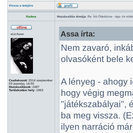
Vissza a tetejére
Kadma
Hozzászólás témája:
Re: Írói Ötletbörze - tipp- és trükk
Assa írta:
eLit Auror
Nem zavaró, inká
olvasóként bele ke
A lényeg - ahogy 
Csatlakozott:
2014 szeptember
03 (szerda), 14:50
Hozzászólások:
2487
hogy végig megma
Tartózkodási hely:
1963
"játékszabályai", 
ba meg vissza. (Ez
ilyen narráció már