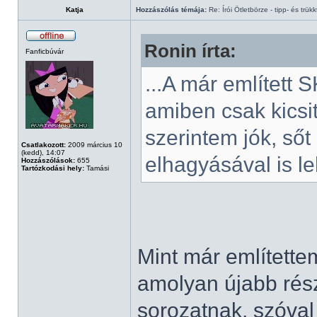
Katja
Hozzászólás témája:
Re: Írói Ötletbörze - tipp- és trükk
Ronin írta:
Fanficbúvár
...A már említett 
amiben csak kicsit
szerintem jók, sőt 
Csatlakozott:
2009 március 10
(kedd), 14:07
elhagyásával is leh
Hozzászólások:
655
Tartózkodási hely:
Tamási
Mint már említette
amolyan újabb ré
sorozatnak, szóval