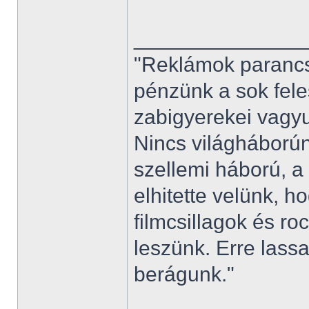
______________
"Reklámok parancs
pénzünk a sok fele
zabigyerekei vagyu
Nincs világháborún
szellemi háború, a
elhitette velünk, 
filmcsillagok és r
leszünk. Erre las
berágunk."