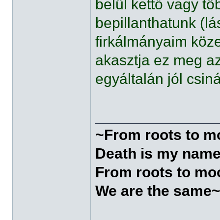
belül kettő vagy tö
bepillanthatunk (l
firkálmányaim köze
akasztja ez meg a
egyáltalán jól csin
______________
~From roots to 
Death is my nam
From roots to mo
We are the same