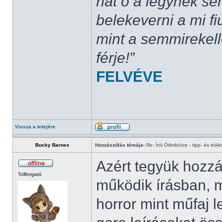
hát ő a légynek se
belekeverni a mi fi
mint a semmirekel
férje!”
FELVÉVE
Vissza a tetejére
Bucky Barnes
Hozzászólás témája:
Re: Írói Ötletbörze - tipp- és trükk
Azért tegyük hozz
Tollforgató
működik írásban, m
horror mint műfaj l