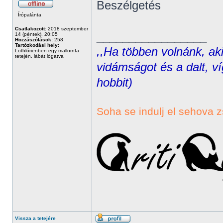
Beszélgetés
Írópalánta
Csatlakozott:
2018 szeptember
_________________
14 (péntek), 20:05
Hozzászólások:
258
Tartózkodási hely:
,,Ha többen volnánk, aki
Lothlórienben egy mallornfa
tetején, lábát lógatva
vidámságot és a dalt, ví
hobbit)
Soha se indulj el sehova z
Vissza a tetejére