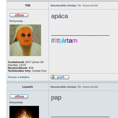
TDB
Hozzászólás témája:
Re: Asszociációk
apáca
Könyvmoly
_________________
#
I
t
t
j
á
r
t
a
m
Csatlakozott:
2017 június 28
(szerda), 14:01
Hozzászólások:
829
Tartózkodási hely:
Crystal Cow
Vissza a tetejére
Lizzie01
Hozzászólás témája:
Re: Asszociációk
pap
Könyvmoly
_________________