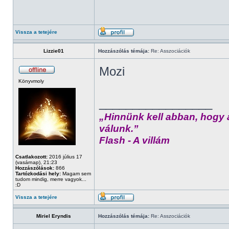
Vissza a tetejére
Lizzie01
Hozzászólás témája:
Re: Asszociációk
Mozi
Könyvmoly
_________________
„Hinnünk kell abban, hogy 
válunk.”
Flash - A villám
Csatlakozott:
2016 július 17
(vasárnap), 21:23
Hozzászólások:
866
Tartózkodási hely:
Magam sem
tudom mindig, merre vagyok...
:D
Vissza a tetejére
Miriel Eryndis
Hozzászólás témája:
Re: Asszociációk