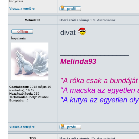
könyvtára
Vissza a tetejére
Melinda93
Hozzászólás témája:
Re: Asszociációk
divat
Írópalánta
_________________
Melinda93
"A róka csak a bundáját 
Csatlakozott:
2018 május 10
"A macska az egyetlen á
(csütörtök), 16:42
Hozzászólások:
215
Tartózkodási hely:
Valahol
"A kutya az egyetlen ol
Európában ;)
Vissza a tetejére
TDB
Hozzászólás témája:
Re: Asszociációk