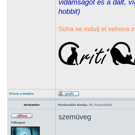
vidámságot és a dalt, ví
hobbit)
Soha se indulj el sehova z
Vissza a tetejére
birokatalin
Hozzászólás témája:
Re: Asszociációk
szemüveg
Tollforgató