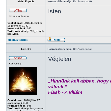
Miriel Eryndis
Hozzászólás témája:
Re: Asszociációk
Isten.
Szárnybontogató
Csatlakozott:
2016 december
16 (péntek), 11:32
Hozzászólások:
160
Tartózkodási hely:
Völgyzugoly
könyvtára
Vissza a tetejére
Lizzie01
Hozzászólás témája:
Re: Asszociációk
Végtelen
Könyvmoly
_________________
„Hinnünk kell abban, hogy 
válunk.”
Flash - A villám
Csatlakozott:
2016 július 17
(vasárnap), 21:23
Hozzászólások:
866
Tartózkodási hely:
Magam sem