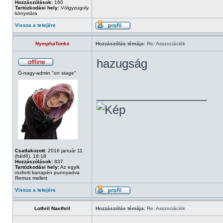
Hozzászólások:
160
Tartózkodási hely:
Völgyzugoly
könyvtára
Vissza a tetejére
NymphaTonks
Hozzászólás témája:
Re: Asszociációk
hazugság
Ó-nagy-admin "on stage"
_________________
Csatlakozott:
2016 január 11
(hétfő), 18:18
Hozzászólások:
837
Tartózkodási hely:
Az egyik
roxforti kanapén punnyadva
Remus mellett
Vissza a tetejére
Lothril Naethril
Hozzászólás témája:
Re: Asszociációk