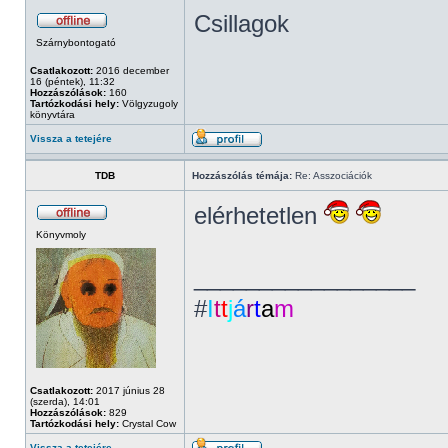
Csillagok
Szárnybontogató
Csatlakozott:
2016 december
16 (péntek), 11:32
Hozzászólások:
160
Tartózkodási hely:
Völgyzugoly
könyvtára
Vissza a tetejére
TDB
Hozzászólás témája:
Re: Asszociációk
elérhetetlen
Könyvmoly
_________________
#
I
t
t
j
á
r
t
a
m
Csatlakozott:
2017 június 28
(szerda), 14:01
Hozzászólások:
829
Tartózkodási hely:
Crystal Cow
Vissza a tetejére