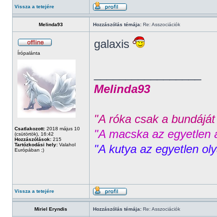
Vissza a tetejére
Melinda93
Hozzászólás témája:
Re: Asszociációk
galaxis
Írópalánta
_________________
Melinda93
"A róka csak a bundáját 
Csatlakozott:
2018 május 10
"A macska az egyetlen á
(csütörtök), 16:42
Hozzászólások:
215
Tartózkodási hely:
Valahol
"A kutya az egyetlen ol
Európában ;)
Vissza a tetejére
Miriel Eryndis
Hozzászólás témája:
Re: Asszociációk