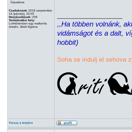
Írópalánta
Csatlakozott:
2018 szeptember
_________________
14 (péntek), 20:05
Hozzászólások:
258
Tartózkodási hely:
,,Ha többen volnánk, aki
Lothlórienben egy mallornfa
tetején, lábát lógatva
vidámságot és a dalt, ví
hobbit)
Soha se indulj el sehova z
Vissza a tetejére