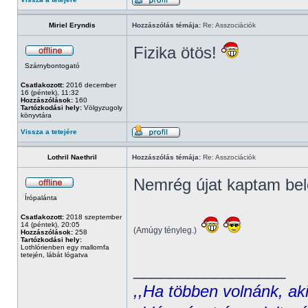
Miriel Eryndis
Hozzászólás témája:
Re: Asszociációk
Fizika ötös!
Szárnybontogató
Csatlakozott:
2016 december
16 (péntek), 11:32
Hozzászólások:
160
Tartózkodási hely:
Völgyzugoly
könyvtára
Vissza a tetejére
Lothril Naethril
Hozzászólás témája:
Re: Asszociációk
Nemrég újat kaptam bel
Írópalánta
Csatlakozott:
2018 szeptember
14 (péntek), 20:05
(Amúgy tényleg.)
Hozzászólások:
258
Tartózkodási hely:
Lothlórienben egy mallornfa
tetején, lábát lógatva
_________________
,,Ha többen volnánk, aki