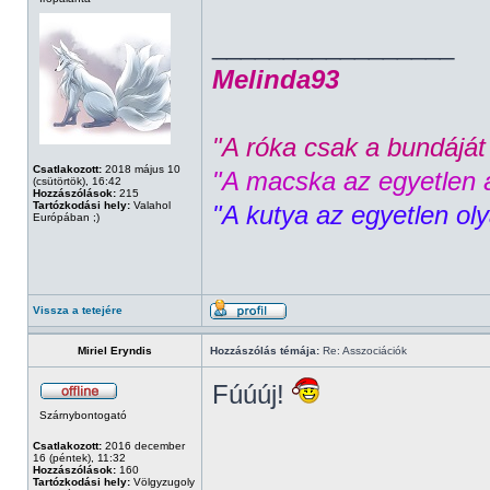
_________________
Melinda93
"A róka csak a bundáját 
Csatlakozott:
2018 május 10
"A macska az egyetlen á
(csütörtök), 16:42
Hozzászólások:
215
Tartózkodási hely:
Valahol
"A kutya az egyetlen ol
Európában ;)
Vissza a tetejére
Miriel Eryndis
Hozzászólás témája:
Re: Asszociációk
Fúúúj!
Szárnybontogató
Csatlakozott:
2016 december
16 (péntek), 11:32
Hozzászólások:
160
Tartózkodási hely:
Völgyzugoly