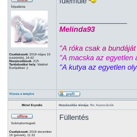
fülemüle
Írópalánta
_________________
Melinda93
"A róka csak a bundáját 
Csatlakozott:
2018 május 10
"A macska az egyetlen á
(csütörtök), 16:42
Hozzászólások:
215
Tartózkodási hely:
Valahol
"A kutya az egyetlen ol
Európában ;)
Vissza a tetejére
Miriel Eryndis
Hozzászólás témája:
Re: Asszociációk
Füllentés
Szárnybontogató
Csatlakozott:
2016 december
16 (péntek), 11:32