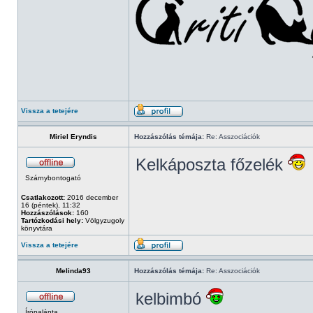
Vissza a tetejére
Miriel Eryndis
Hozzászólás témája:
Re: Asszociációk
Kelkáposzta főzelék
Szárnybontogató
Csatlakozott:
2016 december
16 (péntek), 11:32
Hozzászólások:
160
Tartózkodási hely:
Völgyzugoly
könyvtára
Vissza a tetejére
Melinda93
Hozzászólás témája:
Re: Asszociációk
kelbimbó
Írópalánta