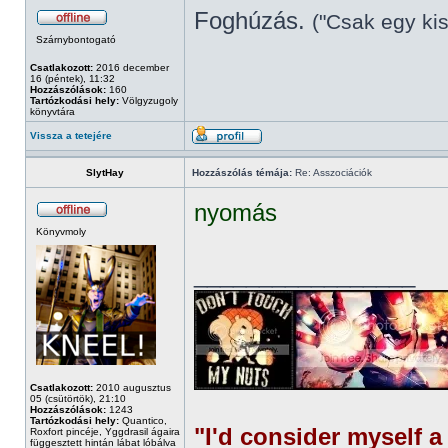
Foghúzás.
("Csak egy kis
Szárnybontogató
Csatlakozott:
2016 december
16 (péntek), 11:32
Hozzászólások:
160
Tartózkodási hely:
Völgyzugoly
könyvtára
Vissza a tetejére
SlytHay
Hozzászólás témája:
Re: Asszociációk
nyomás
Könyvmoly
_________________
Csatlakozott:
2010 augusztus
05 (csütörtök), 21:10
Hozzászólások:
1243
Tartózkodási hely:
Quantico,
"I'd consider myself a 
Roxfort pincéje, Yggdrasil ágaira
függesztett hintán lábat lóbálva