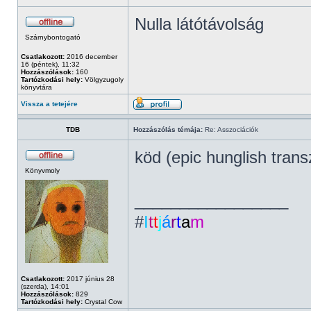
Nulla látótávolság
Szárnybontogató
Csatlakozott:
2016 december
16 (péntek), 11:32
Hozzászólások:
160
Tartózkodási hely:
Völgyzugoly
könyvtára
Vissza a tetejére
TDB
Hozzászólás témája:
Re: Asszociációk
köd (epic hunglish tran
Könyvmoly
_________________
#
I
t
t
j
á
r
t
a
m
Csatlakozott:
2017 június 28
(szerda), 14:01
Hozzászólások:
829
Tartózkodási hely:
Crystal Cow