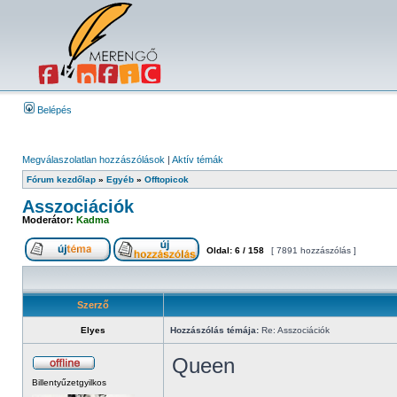
Belépés
Megválaszolatlan hozzászólások
|
Aktív témák
Fórum kezdőlap
»
Egyéb
»
Offtopicok
Asszociációk
Moderátor:
Kadma
Oldal:
6
/
158
[ 7891 hozzászólás ]
Szerző
Elyes
Hozzászólás témája:
Re: Asszociációk
Queen
Billentyűzetgyilkos