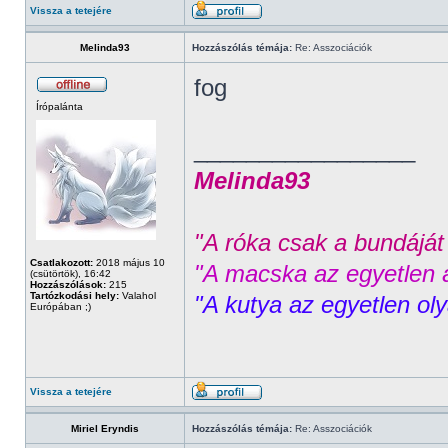
Vissza a tetejére
Melinda93
Hozzászólás témája:
Re: Asszociációk
fog
Írópalánta
_________________
Melinda93
"A róka csak a bundáját 
Csatlakozott:
2018 május 10
"A macska az egyetlen á
(csütörtök), 16:42
Hozzászólások:
215
Tartózkodási hely:
Valahol
"A kutya az egyetlen ol
Európában ;)
Vissza a tetejére
Miriel Eryndis
Hozzászólás témája:
Re: Asszociációk