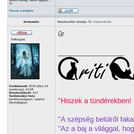
tudom mindig, merre vagyok...
:D
Vissza a tetejére
birokatalin
Hozzászólás témája:
Re: Asszociációk
űr
Tollforgató
_________________
Csatlakozott:
2016 július 24
(vasárnap), 13:08
Hozzászólások:
412
Tartózkodási hely:
"Hiszek a tündérekben! 
tündérországban, valahol
Álomvilágban
"A szépség belülről fak
"Az a baj a világgal, h