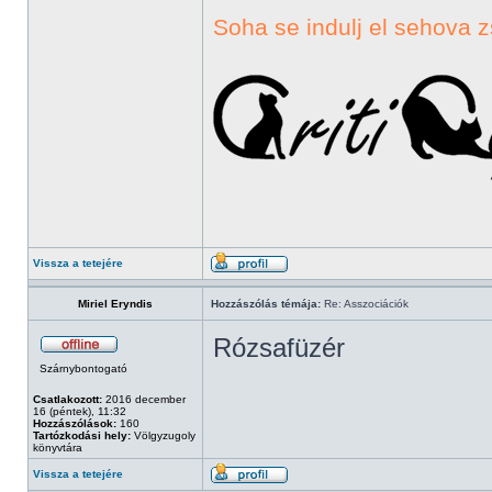
Soha se indulj el sehova z
Vissza a tetejére
Miriel Eryndis
Hozzászólás témája:
Re: Asszociációk
Rózsafüzér
Szárnybontogató
Csatlakozott:
2016 december
16 (péntek), 11:32
Hozzászólások:
160
Tartózkodási hely:
Völgyzugoly
könyvtára
Vissza a tetejére