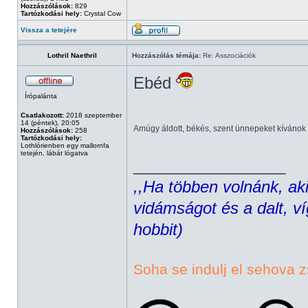
Hozzászólások:
829
Tartózkodási hely:
Crystal Cow
Vissza a tetejére
Lothril Naethril
Hozzászólás témája:
Re: Asszociációk
Ebéd
Írópalánta
Csatlakozott:
2018 szeptember
14 (péntek), 20:05
Amúgy áldott, békés, szent ünnepeket kíváno
Hozzászólások:
258
Tartózkodási hely:
Lothlórienben egy mallornfa
tetején, lábát lógatva
_________________
,,Ha többen volnánk, aki
vidámságot és a dalt, ví
hobbit)
Soha se indulj el sehova z