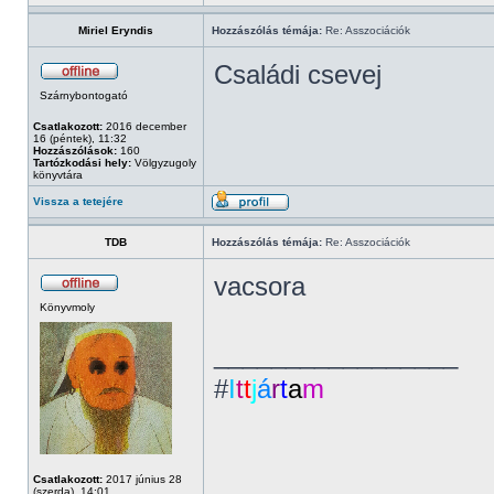
Miriel Eryndis
Hozzászólás témája:
Re: Asszociációk
Családi csevej
Szárnybontogató
Csatlakozott:
2016 december
16 (péntek), 11:32
Hozzászólások:
160
Tartózkodási hely:
Völgyzugoly
könyvtára
Vissza a tetejére
TDB
Hozzászólás témája:
Re: Asszociációk
vacsora
Könyvmoly
_________________
#
I
t
t
j
á
r
t
a
m
Csatlakozott:
2017 június 28
(szerda), 14:01