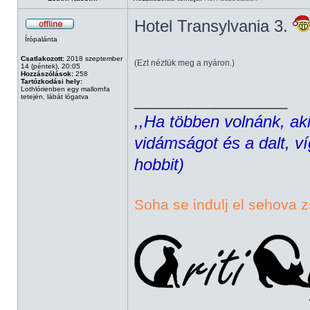
Hotel Transylvania 3.
Írópalánta
Csatlakozott:
2018 szeptember
(Ezt néztük meg a nyáron.)
14 (péntek), 20:05
Hozzászólások:
258
Tartózkodási hely:
Lothlórienben egy mallornfa
_________________
tetején, lábát lógatva
,,Ha többen volnánk, aki
vidámságot és a dalt, ví
hobbit)
Soha se indulj el sehova z