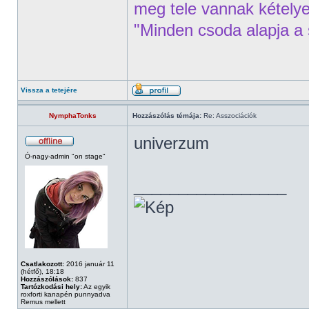
meg tele vannak kételye
"Minden csoda alapja a 
Vissza a tetejére
NymphaTonks
Hozzászólás témája:
Re: Asszociációk
univerzum
Ó-nagy-admin "on stage"
_________________
Csatlakozott:
2016 január 11
(hétfő), 18:18
Hozzászólások:
837
Tartózkodási hely:
Az egyik
roxforti kanapén punnyadva
Remus mellett