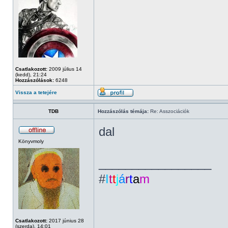
Csatlakozott:
2009 július 14
(kedd), 21:24
Hozzászólások:
6248
Vissza a tetejére
TDB
Hozzászólás témája:
Re: Asszociációk
dal
Könyvmoly
_________________
#
I
t
t
j
á
r
t
a
m
Csatlakozott:
2017 június 28
(szerda), 14:01