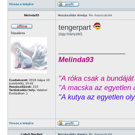
Vissza a tetejére
Melinda93
Hozzászólás témája:
Re: Asszociációk
tengerpart
Írópalánta
(úgy hiányzik!)
_________________
Melinda93
"A róka csak a bundáját 
Csatlakozott:
2018 május 10
(csütörtök), 16:42
"A macska az egyetlen á
Hozzászólások:
215
Tartózkodási hely:
Valahol
Európában ;)
"A kutya az egyetlen ol
Vissza a tetejére
Lothril Naethril
Hozzászólás témája:
Re: Asszociációk