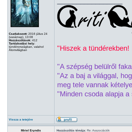
_________________
Csatlakozott:
2016 július 24
(vasárnap), 13:08
Hozzászólások:
412
Tartózkodási hely:
"Hiszek a tündérekben! 
tündérországban, valahol
Álomvilágban
"A szépség belülről fak
"Az a baj a világgal, h
meg tele vannak kételye
"Minden csoda alapja a 
Vissza a tetejére
Miriel Eryndis
Hozzászólás témája:
Re: Asszociációk