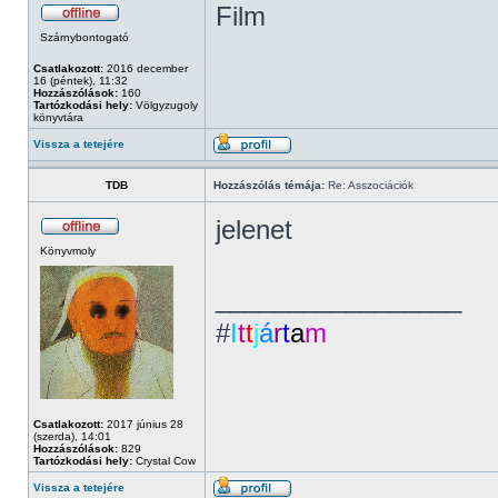
Film
Szárnybontogató
Csatlakozott:
2016 december
16 (péntek), 11:32
Hozzászólások:
160
Tartózkodási hely:
Völgyzugoly
könyvtára
Vissza a tetejére
TDB
Hozzászólás témája:
Re: Asszociációk
jelenet
Könyvmoly
_________________
#
I
t
t
j
á
r
t
a
m
Csatlakozott:
2017 június 28
(szerda), 14:01
Hozzászólások:
829
Tartózkodási hely:
Crystal Cow
Vissza a tetejére