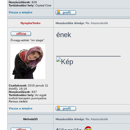
Hozzászólások:
829
Tartózkodási hely:
Crystal Cow
Vissza a tetejére
NymphaTonks
Hozzászólás témája:
Re: Asszociációk
ének
Ó-nagy-admin "on stage"
_________________
Csatlakozott:
2016 január 11
(hétfő), 18:18
Hozzászólások:
837
Tartózkodási hely:
Az egyik
roxforti kanapén punnyadva
Remus mellett
Vissza a tetejére
Melinda93
Hozzászólás témája:
Re: Asszociációk