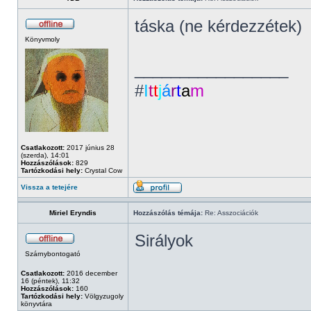
táska (ne kérdezzétek)
Könyvmoly
_________________
#
I
t
t
j
á
r
t
a
m
Csatlakozott:
2017 június 28
(szerda), 14:01
Hozzászólások:
829
Tartózkodási hely:
Crystal Cow
Vissza a tetejére
Miriel Eryndis
Hozzászólás témája:
Re: Asszociációk
Sirályok
Szárnybontogató
Csatlakozott:
2016 december
16 (péntek), 11:32
Hozzászólások:
160
Tartózkodási hely:
Völgyzugoly
könyvtára