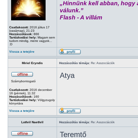
„Hinnünk kell abban, hogy 
válunk.”
Flash - A villám
Csatlakozott:
2016 július 17
(vasárnap), 21:23
Hozzászólások:
866
Tartózkodási hely:
Magam sem
tudom mindig, merre vagyok...
:D
Vissza a tetejére
Miriel Eryndis
Hozzászólás témája:
Re: Asszociációk
Atya
Szárnybontogató
Csatlakozott:
2016 december
16 (péntek), 11:32
Hozzászólások:
160
Tartózkodási hely:
Völgyzugoly
könyvtára
Vissza a tetejére
Lothril Naethril
Hozzászólás témája:
Re: Asszociációk
Teremtő