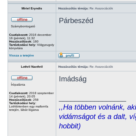
Miriel Eryndis
Hozzászólás témája:
Re: Asszociációk
Párbeszéd
Szárnybontogató
Csatlakozott:
2016 december
16 (péntek), 11:32
Hozzászólások:
160
Tartózkodási hely:
Völgyzugoly
könyvtára
Vissza a tetejére
Lothril Naethril
Hozzászólás témája:
Re: Asszociációk
Imádság
Írópalánta
Csatlakozott:
2018 szeptember
_________________
14 (péntek), 20:05
Hozzászólások:
258
Tartózkodási hely:
,,Ha többen volnánk, aki
Lothlórienben egy mallornfa
tetején, lábát lógatva
vidámságot és a dalt, ví
hobbit)