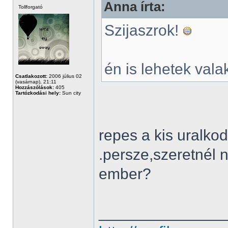
Anna írta:
Tollforgató
Szijaszrok!
én is lehetek vala
Csatlakozott:
2006 július 02
(vasárnap), 21:11
Hozzászólások:
405
Tartózkodási hely:
Sun city
repes a kis uralko
.persze,szeretnél
ember?
______________