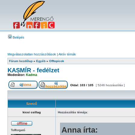
Belépés
Megválaszolatlan hozzászólások
|
Aktív témák
Fórum kezdőlap
»
Egyéb
»
Offtopicok
KASMÍR - fedélzet
Moderátor:
Kadma
Oldal:
103
/
105
[ 5246 hozzászólás ]
Szerző
kicsi csillag
Hozzászólás témája:
Anna írta:
Tollforgató