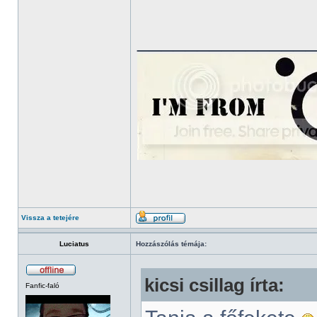
______________
Vissza a tetejére
Luciatus
Hozzászólás témája:
kicsi csillag írta:
Fanfic-faló