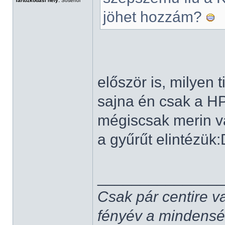
Tartózkodási hely:
Sosehol
jöhet hozzám?
először is, milyen t
sajna én csak a HP
mégiscsak merin 
a gyűrűt elintézük:
______________
Csak pár centire v
fényév a mindenség,