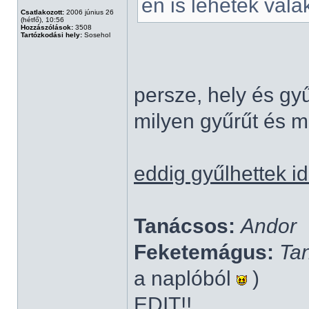
én is lehetek vala
Csatlakozott:
2006 június 26
(hétfő), 10:56
Hozzászólások:
3508
Tartózkodási hely:
Sosehol
persze, hely és gy
milyen gyűrűt és m
eddig gyűlhettek i
Tanácsos:
Andor
Feketemágus:
Ta
a naplóból
)
EDIT!!