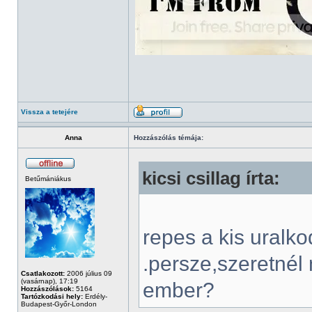
Vissza a tetejére
Anna
Hozzászólás témája:
kicsi csillag írta:
Betűmániákus
repes a kis uralk
.persze,szeretnél
Csatlakozott:
2006 július 09
(vasárnap), 17:19
ember?
Hozzászólások:
5164
Tartózkodási hely:
Erdély-
Budapest-Győr-London