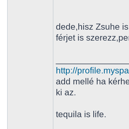
dede,hisz Zsuhe is
férjet is szerezz,p
______________
http://profile.my
add mellé ha kérh
ki az.
tequila is life.