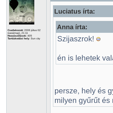
Luciatus írta:
Anna írta:
Csatlakozott:
2006 július 02
(vasárnap), 21:11
Hozzászólások:
405
Szijaszrok!
Tartózkodási hely:
Sun city
én is lehetek va
persze, hely és 
milyen gyűrűt és 