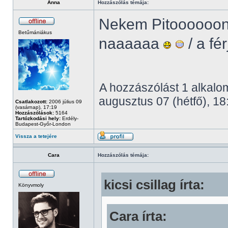
Anna
Hozzászólás témája:
Nekem Pitoooooo
Betűmániákus
naaaaaa
/ a fé
A hozzászólást 1 alkalom
augusztus 07 (hétfő), 18
Csatlakozott:
2006 július 09
(vasárnap), 17:19
Hozzászólások:
5164
Tartózkodási hely:
Erdély-
Budapest-Győr-London
Vissza a tetejére
Cara
Hozzászólás témája:
kicsi csillag írta:
Könyvmoly
Cara írta: