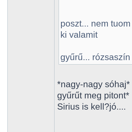
poszt... nem tuo
ki valamit
gyűrű... rózsaszí
*nagy-nagy sóhaj* h
gyűrűt meg pitont*
Sirius is kell?jó....
______________