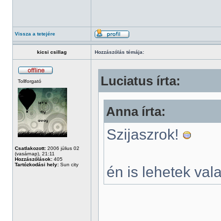
Vissza a tetejére
kicsi csillag
Hozzászólás témája:
Luciatus írta:
Tollforgató
Anna írta:
Szijaszrok!
Csatlakozott:
2006 július 02
(vasárnap), 21:11
Hozzászólások:
405
Tartózkodási hely:
Sun city
én is lehetek val