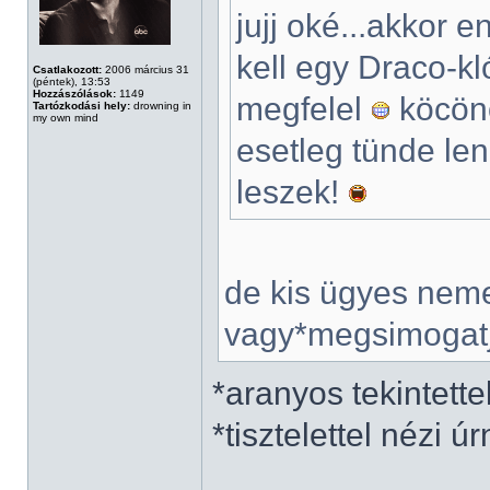
jujj oké...akkor 
kell egy Draco-k
Csatlakozott:
2006 március 31
(péntek), 13:53
Hozzászólások:
1149
megfelel
köcönö
Tartózkodási hely:
drowning in
my own mind
esetleg tünde le
leszek!
de kis ügyes neme
vagy*megsimogatj
*aranyos tekintette
*tisztelettel nézi úr