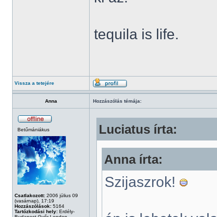
tequila is life.
Vissza a tetejére
Anna
Hozzászólás témája:
Luciatus írta:
Betűmániákus
Anna írta:
Szijaszrok!
Csatlakozott:
2006 július 09
(vasárnap), 17:19
Hozzászólások:
5164
Tartózkodási hely:
Erdély-
Budapest-Győr-London