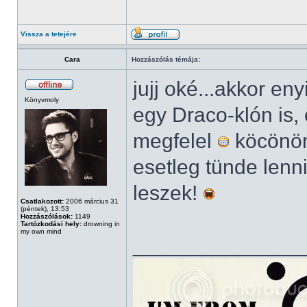
Vissza a tetejére
Cara
Hozzászólás témája:
jujj oké...akkor en
Könyvmoly
egy Draco-klón is
megfelel
köcönöm!
esetleg tünde lenn
leszek!
Csatlakozott:
2006 március 31
(péntek), 13:53
Hozzászólások:
1149
Tartózkodási hely:
drowning in
my own mind
______________