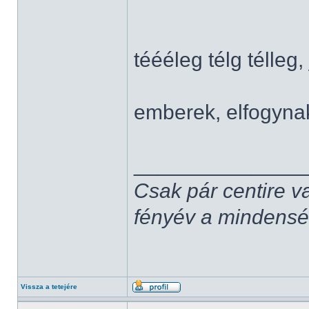
téééleg télg télleg,
emberek, elfogyna
______________
Csak pár centire v
fényév a mindenség,
Vissza a tetejére