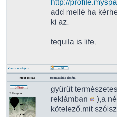
http://profile.my
add mellé ha kérh
ki az.
tequila is life.
Vissza a tetejére
kicsi csillag
Hozzászólás témája:
gyűrűt természetes
Tollforgató
reklámban
),a né
kötelező.mit szól