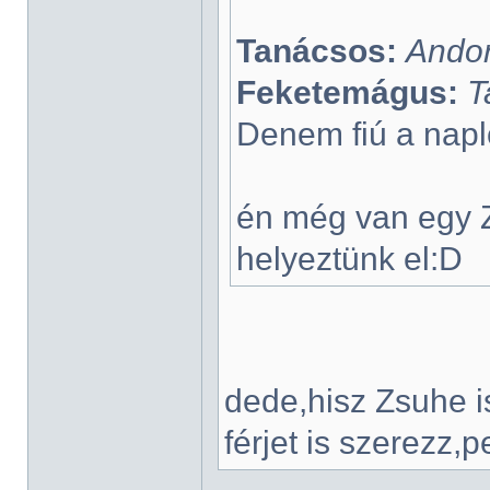
Tanácsos:
Ando
Feketemágus:
T
Denem fiú a nap
én még van egy 
helyeztünk el:D
dede,hisz Zsuhe i
férjet is szerezz,