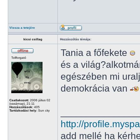
Vissza a tetejére
kicsi csillag
Hozzászólás témája:
Tania a főfekete
Tollforgató
és a világ?alkotmá
egészében mi ural
demokrácia van
Csatlakozott:
2006 július 02
(vasárnap), 21:11
Hozzászólások:
405
______________
Tartózkodási hely:
Sun city
http://profile.my
add mellé ha kérh