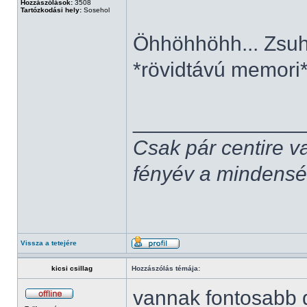
Hozzászólások:
3508
Tartózkodási hely:
Sosehol
Öhhöhhöhh... Zsuh
*rövidtávú memori
______________
Csak pár centire v
fényév a mindenség,
Vissza a tetejére
kicsi csillag
Hozzászólás témája:
vannak fontosabb 