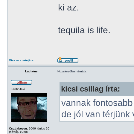
ki az.
tequila is life.
Vissza a tetejére
Luciatus
Hozzászólás témája:
kicsi csillag írta:
Fanfic-faló
vannak fontosabb
de jól van térjünk 
Csatlakozott:
2006 június 26
(hétfő), 10:56