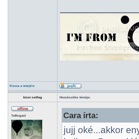
______________
Vissza a tetejére
kicsi csillag
Hozzászólás témája:
Cara írta:
Tollforgató
jujj oké...akkor e