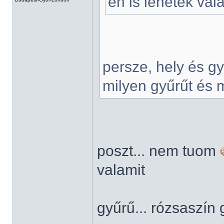
én is lehetek val
persze, hely és g
milyen gyűrűt és 
poszt... nem tuom
valamit
gyűrű... rózsaszín