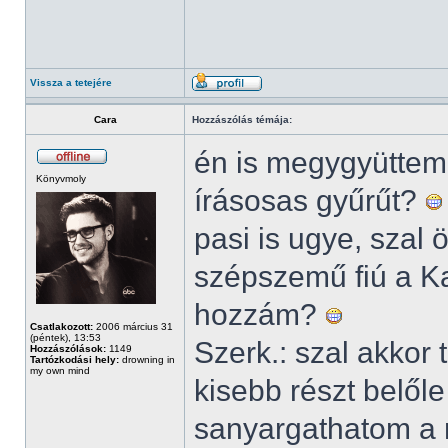
Vissza a tetejére
Cara
Hozzászólás témája:
én is megygyüttem!
Könyvmoly
írásosas gyűrűt?
pasi is ugye, szal
szépszemű fiú a Ka
hozzám?
Csatlakozott:
2006 március 31
(péntek), 13:53
Szerk.: szal akkor 
Hozzászólások:
1149
Tartózkodási hely:
drowning in
my own mind
kisebb részt belől
sanyargathatom a