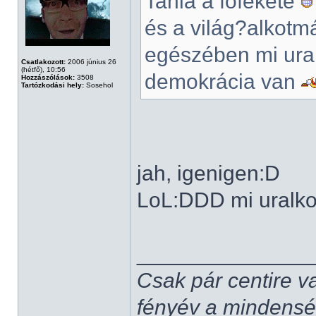
Tania a főfekete
és a világ?alkotm
egészében mi ural
Csatlakozott:
2006 június 26
(hétfő), 10:56
demokrácia van
Hozzászólások:
3508
Tartózkodási hely:
Sosehol
jah, igenigen:D
LoL:DDD mi uralko
______________
Csak pár centire v
fényév a mindenség,