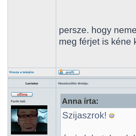
persze. hogy nem
meg férjet is kéne 
Vissza a tetejére
Luciatus
Hozzászólás témája:
Anna írta:
Fanfic-faló
Szijaszrok!