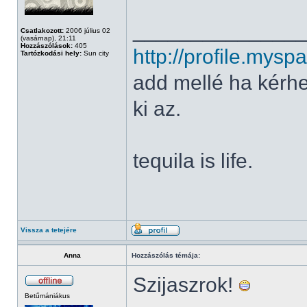
______________
Csatlakozott:
2006 július 02
(vasárnap), 21:11
Hozzászólások:
405
http://profile.my
Tartózkodási hely:
Sun city
add mellé ha kérh
ki az.
tequila is life.
Vissza a tetejére
Anna
Hozzászólás témája:
Szijaszrok!
Betűmániákus