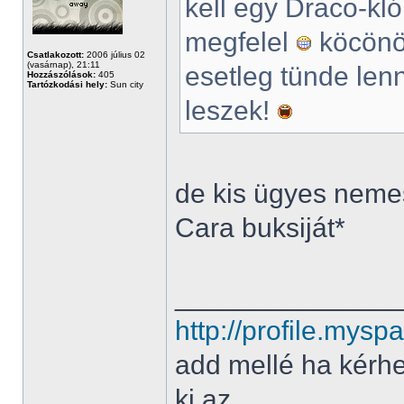
kell egy Draco-kl
megfelel
köcönöm
Csatlakozott:
2006 július 02
(vasárnap), 21:11
esetleg tünde len
Hozzászólások:
405
Tartózkodási hely:
Sun city
leszek!
de kis ügyes neme
Cara buksiját*
______________
http://profile.my
add mellé ha kérh
ki az.