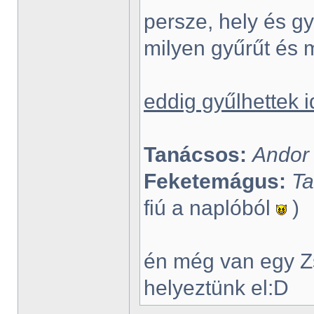
persze, hely és g
milyen gyűrűt és 
eddig gyűlhettek 
Tanácsos:
Andor
Feketemágus:
Ta
fiú a naplóból
)
én még van egy Z
helyeztünk el:D