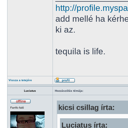
http://profile.my
add mellé ha kérh
ki az.
tequila is life.
Vissza a tetejére
Luciatus
Hozzászólás témája:
kicsi csillag írta:
Fanfic-faló
Luciatus írta: