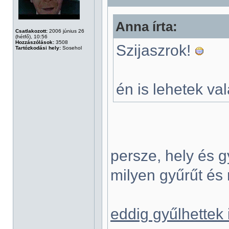
Anna írta:
Csatlakozott:
2006 június 26
(hétfő), 10:56
Hozzászólások:
3508
Szijaszrok!
Tartózkodási hely:
Sosehol
én is lehetek va
persze, hely és 
milyen gyűrűt és 
eddig gyűlhettek 