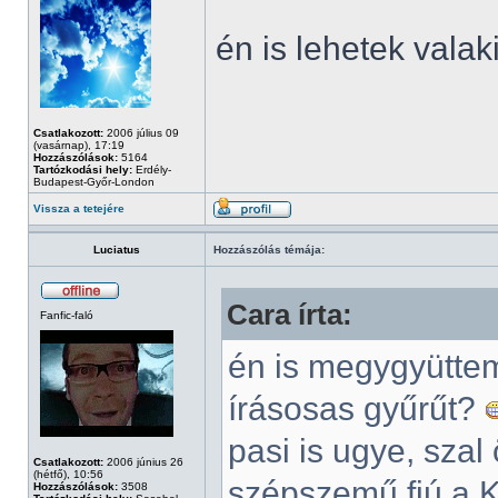
én is lehetek vala
Csatlakozott:
2006 július 09
(vasárnap), 17:19
Hozzászólások:
5164
Tartózkodási hely:
Erdély-
Budapest-Győr-London
Vissza a tetejére
Luciatus
Hozzászólás témája:
Cara írta:
Fanfic-faló
én is megygyüttem
írásosas gyűrűt?
pasi is ugye, sza
Csatlakozott:
2006 június 26
(hétfő), 10:56
szépszemű fiú a K
Hozzászólások:
3508