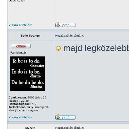
Gackt között
Vissza a tetejére
Sofie Strange
Hozzászólás témája:
majd legközeleb
Fanficbúvár
Csatlakozott:
2006 július 26
(szerda), 20:35
Hozzászólások:
773
Tartózkodási hely:
mindig ott,
ahol jól érzem magam
Vissza a tetejére
My Girl
Hozzászólás témája: