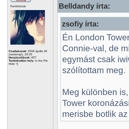
Belldandy írta:
Fanficbúvár
zsofiy írta:
Én London Towerb
Connie-val, de m
Csatlakozott:
2006 április 30
(vasárnap), 18:35
egymást csak iwi
Hozzászólások:
657
Tartózkodási hely:
in the Pie
Hole =]
szólítottam meg.
Meg különben is,
Tower koronázás
merisbe botlik a