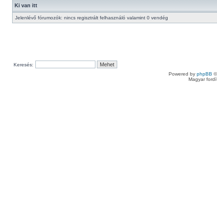
Ki van itt
Jelenlévő fórumozók: nincs regisztrált felhasználó valamint 0 vendég
Keresés:
Powered by
phpBB
©
Magyar ford