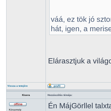
váá, ez tök jó szto
hát, igen, a meri
Elárasztjuk a vilá
Vissza a tetejére
Kisera
Hozzászólás témája:
Én MájGörllel talx
Könyvmoly