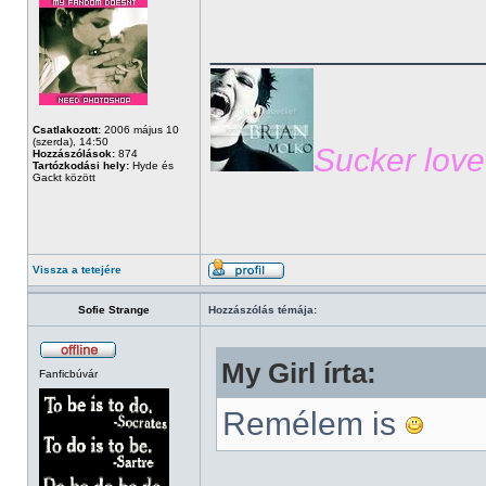
______________
Csatlakozott:
2006 május 10
(szerda), 14:50
Sucker love
Hozzászólások:
874
Tartózkodási hely:
Hyde és
Gackt között
Vissza a tetejére
Sofie Strange
Hozzászólás témája:
My Girl írta:
Fanficbúvár
Remélem is