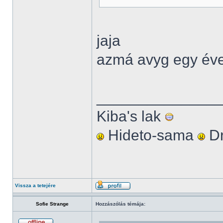
jaja
azmá avyg egy éve 
______________
Kiba's lak
Hideto-sama
Dr
Vissza a tetejére
Sofie Strange
Hozzászólás témája: