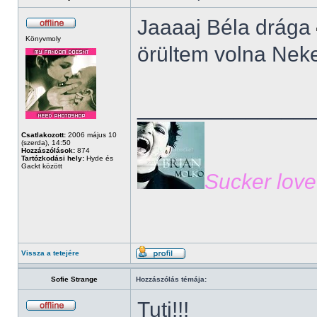
Jaaaaj Béla drága
Könyvmoly
örültem volna Ne
______________
Csatlakozott:
2006 május 10
(szerda), 14:50
Hozzászólások:
874
Tartózkodási hely:
Hyde és
Gackt között
Sucker love
Vissza a tetejére
Sofie Strange
Hozzászólás témája:
Tuti!!!