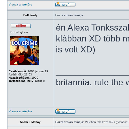
Vissza a tetejére
Belldandy
Hozzászólás témája:
én Alexa Tonksszal
Sztorihajhász
klábban XD több m
is volt XD)
______________
Csatlakozott:
2006 január 19
(csütörtök), 21:53
Hozzászólások:
1929
britannia, rule the
Tartózkodási hely:
Miskolc
Vissza a tetejére
Anabell Malfoy
Hozzászólás témája:
Véletlen találkozások egymással