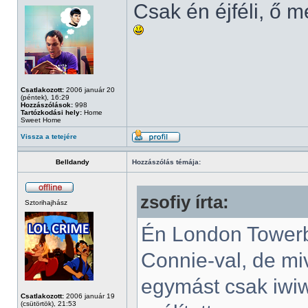
Csak én éjféli, ő 
Csatlakozott:
2006 január 20
(péntek), 16:29
Hozzászólások:
998
Tartózkodási hely:
Home
Sweet Home
Vissza a tetejére
Belldandy
Hozzászólás témája:
zsofiy írta:
Sztorihajhász
Én London Towerbe
Connie-val, de m
egymást csak iwiw
Csatlakozott:
2006 január 19
(csütörtök), 21:53