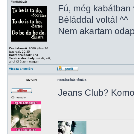
Fanficbúvár
Fú, még kabátban v
Béláddal voltál ^^
Nem akartam odap
Csatlakozott:
2006 július 26
(szerda), 20:35
Hozzászólások:
773
Tartózkodási hely:
mindig ott,
ahol jól érzem magam
Vissza a tetejére
My Girl
Hozzászólás témája:
Jeans Club? Komol
Könyvmoly
______________