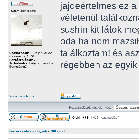
jajdeértelmes ez a
Szárnybontogató
véletenül találkozn
sushin kit látok me
oda ha nem mazsih
találkoztam! és as
Csatlakozott:
2006 január 22
(vasárnap), 21:30
Hozzászólások:
70
régebben az egyik
Tartózkodási hely:
a mostoha
ikertesómnál
Vissza a tetejére
Hozzászólások megjelenítése:
Oldal:
9
/
9
[ 417 hozzászólás ]
Fórum kezdőlap
»
Egyéb
»
Offtopicok