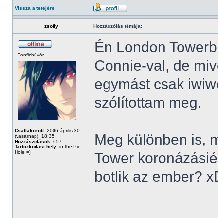
Vissza a tetejére
zsofiy
Hozzászólás témája:
Én London Towerbe
Fanficbúvár
Connie-val, de mi
egymást csak iwiwe
szólítottam meg.
Csatlakozott:
2006 április 30
Meg különben is, 
(vasárnap), 18:35
Hozzászólások:
657
Tartózkodási hely:
in the Pie
Hole =]
Tower koronázásié
botlik az ember? x