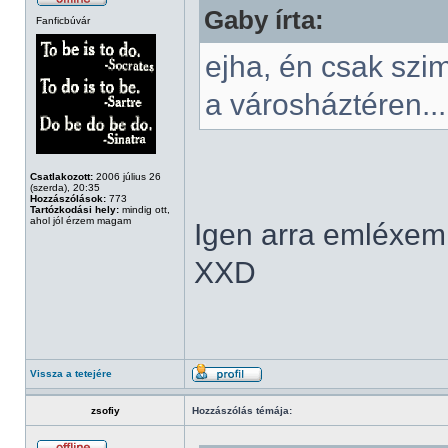
Gaby írta:
Fanficbúvár
ejha, én csak szi
a városháztéren...
Csatlakozott:
2006 július 26
(szerda), 20:35
Hozzászólások:
773
Tartózkodási hely:
mindig ott,
ahol jól érzem magam
Igen arra emléxem 
XXD
Vissza a tetejére
zsofiy
Hozzászólás témája: