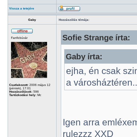
Vissza a tetejére
Gaby
Hozzászólás témája:
Sofie Strange írta:
Fanficbúvár
Gaby írta:
ejha, én csak szi
a városháztéren..
Csatlakozott:
2006 május 12
(péntek), 17:01
Hozzászólások:
596
Tartózkodási hely:
Mc
Igen arra emléxem
rulezzz XXD