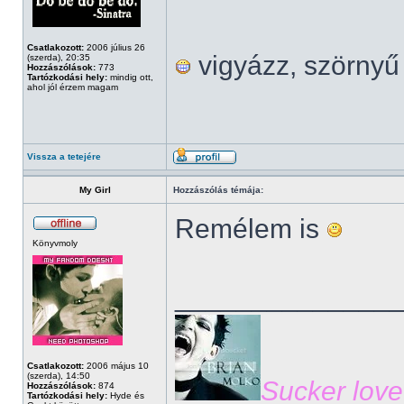
Csatlakozott:
2006 július 26
vigyázz, szörny
(szerda), 20:35
Hozzászólások:
773
Tartózkodási hely:
mindig ott,
ahol jól érzem magam
Vissza a tetejére
My Girl
Hozzászólás témája:
Remélem is
Könyvmoly
______________
Csatlakozott:
2006 május 10
(szerda), 14:50
Sucker love
Hozzászólások:
874
Tartózkodási hely:
Hyde és