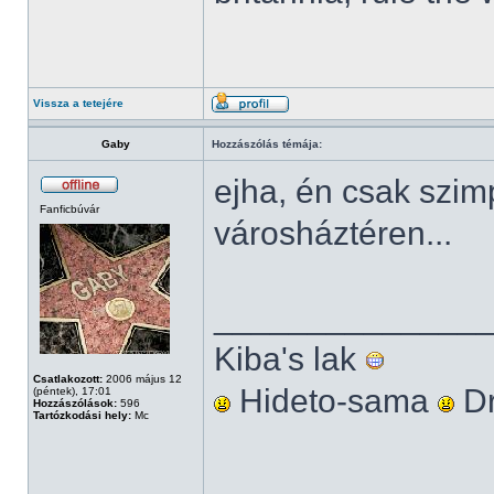
Vissza a tetejére
Gaby
Hozzászólás témája:
ejha, én csak szim
Fanficbúvár
városháztéren...
______________
Kiba's lak
Csatlakozott:
2006 május 12
Hideto-sama
Dr
(péntek), 17:01
Hozzászólások:
596
Tartózkodási hely:
Mc