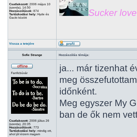
Csatlakozott:
2006 május 10
(szerda), 14:50
Sucker love
Hozzászólások:
874
Tartózkodási hely:
Hyde és
Gackt között
Vissza a tetejére
Sofie Strange
Hozzászólás témája:
ja... már tizenhat 
Fanficbúvár
meg összefutottam
időnként.
Meg egyszer My Gil
ban de ők nem vet
Csatlakozott:
2006 július 26
(szerda), 20:35
Hozzászólások:
773
Tartózkodási hely:
mindig ott,
ahol jól érzem magam