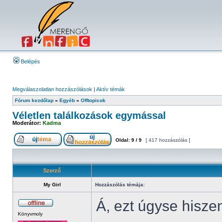
Belépés
Megválaszolatlan hozzászólások
|
Aktív témák
Fórum kezdőlap
»
Egyéb
»
Offtopicok
Véletlen találkozások egymással
Moderátor:
Kadma
Oldal:
9
/
9
[ 417 hozzászólás ]
Szerző
My Girl
Hozzászólás témája:
Á, ezt úgyse hisze
Könyvmoly