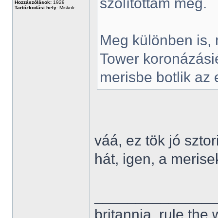
szólítottam meg.
Hozzászólások:
1929
Tartózkodási hely:
Miskolc
Meg különben is,
Tower koronázási
merisbe botlik az
váá, ez tök jó sztor
hát, igen, a meris
______________
britannia, rule the