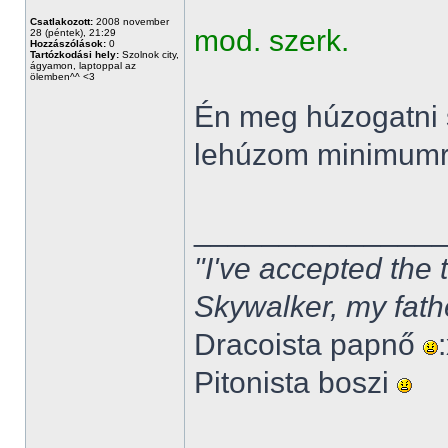
Csatlakozott:
2008 november
mod. szerk.
28 (péntek), 21:29
Hozzászólások:
0
Tartózkodási hely:
Szolnok city,
ágyamon, laptoppal az
ölemben^^ <3
Én meg húzogatni 
lehúzom minimum
______________
"I've accepted the
Skywalker, my fath
Dracoista papnő
Pitonista boszi