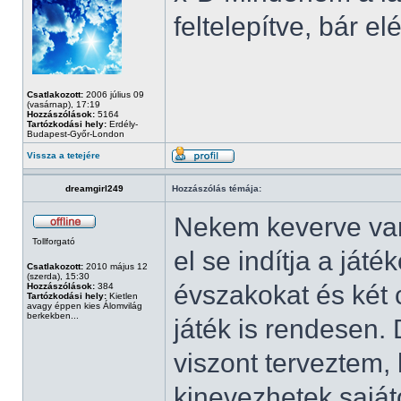
feltelepítve, bár
Csatlakozott:
2006 július 09
(vasárnap), 17:19
Hozzászólások:
5164
Tartózkodási hely:
Erdély-
Budapest-Győr-London
Vissza a tetejére
dreamgirl249
Hozzászólás témája:
Nekem keverve van,
Tollforgató
el se indítja a ját
Csatlakozott:
2010 május 12
(szerda), 15:30
évszakokat és két 
Hozzászólások:
384
Tartózkodási hely:
Kietlen
avagy éppen kies Álomvilág
berkekben...
játék is rendesen
viszont terveztem,
kinevezhetek saját