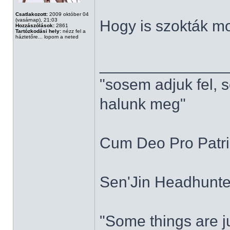
Csatlakozott:
2009 október 04
(vasárnap), 21:03
Hogy is szokták mo
Hozzászólások:
2861
Tartózkodási hely:
nézz fel a
háztetőre... lopom a neted
______________
"sosem adjuk fel, 
halunk meg"
Cum Deo Pro Patria
Sen'Jin Headhunter
"Some things are ju