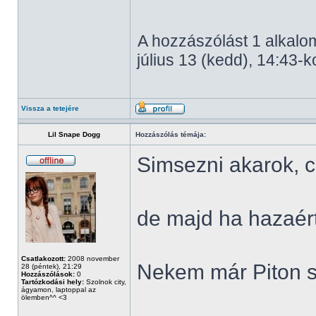
A hozzászólást 1 alkalom
július 13 (kedd), 14:43-k
Vissza a tetejére
Lil Snape Dogg
Hozzászólás témája:
Simsezni akarok, 
de majd ha hazaé
Csatlakozott:
2008 november
Nekem már Piton s
28 (péntek), 21:29
Hozzászólások:
0
Tartózkodási hely:
Szolnok city,
ágyamon, laptoppal az
ölemben^^ <3