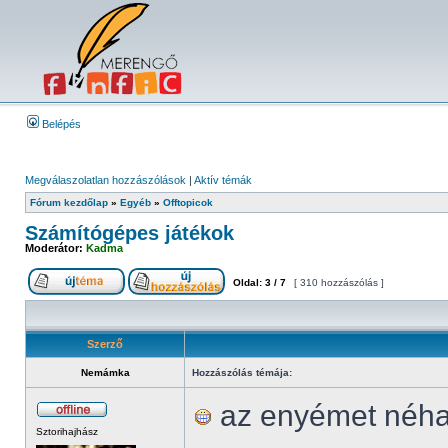
Belépés
Megválaszolatlan hozzászólások
|
Aktív témák
Fórum kezdőlap
»
Egyéb
»
Offtopicok
Számítógépes játékok
Moderátor:
Kadma
Oldal:
3
/
7
[ 310 hozzászólás ]
Szerző
Nemámka
Hozzászólás témája:
az enyémet néha 
Sztorihajhász