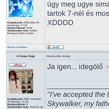
úgy meg ugye simá
tartok 7-nél és mo
XDDDD
Csatlakozott:
2006 július 09
(vasárnap), 17:19
Hozzászólások:
5164
Tartózkodási hely:
Erdély-
Budapest-Győr-London
Vissza a tetejére
Lil Snape Dogg
Hozzászólás témája:
Ja igen... idegölő
______________
"I've accepted the
Csatlakozott:
2008 november
Skywalker, my fath
28 (péntek), 21:29
Hozzászólások:
0
Tartózkodási hely:
Szolnok city,