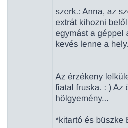
szerk.: Anna, az s
extrát kihozni belő
egymást a géppel a
kevés lenne a hely.
______________
Az érzékeny lelkül
fiatal fruska. : ) A
hölgyemény...
*kitartó és büszke