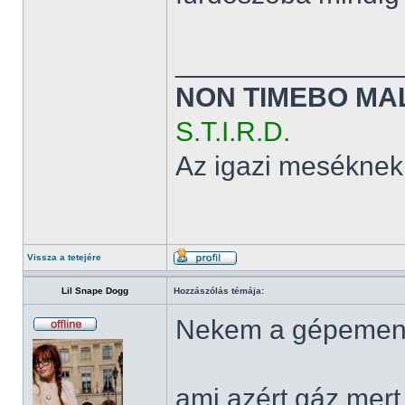
______________
NON TIMEBO MA
S.T.I.R.D.
Az igazi meséknek
Vissza a tetejére
Lil Snape Dogg
Hozzászólás témája:
Nekem a gépemen 
ami azért gáz mert