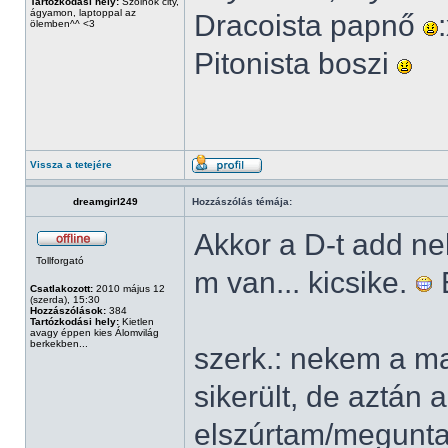
Tartózkodási hely:
Szolnok city,
ágyamon, laptoppal az
Dracoista papnő
ölemben^^ <3
Pitonista boszi
Vissza a tetejére
dreamgirl249
Hozzászólás témája:
Akkor a D-t add n
Tollforgató
m van... kicsike.
É
Csatlakozott:
2010 május 12
(szerda), 15:30
Hozzászólások:
384
Tartózkodási hely:
Kietlen
avagy éppen kies Álomvilág
berkekben...
szerk.: nekem a m
sikerült, de aztán 
elszúrtam/meguntam