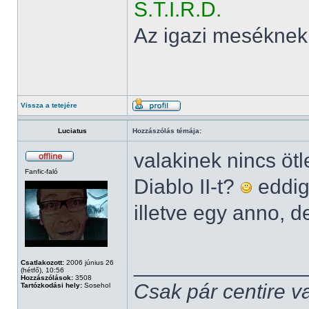
S.T.I.R.D.
Az igazi meséknek
Vissza a tetejére
Luciatus
Hozzászólás témája:
valakinek nincs öt
Fanfic-faló
Diablo II-t?
eddig
illetve egy anno, d
______________
Csatlakozott:
2006 június 26
(hétfő), 10:56
Hozzászólások:
3508
Csak pár centire v
Tartózkodási hely:
Sosehol