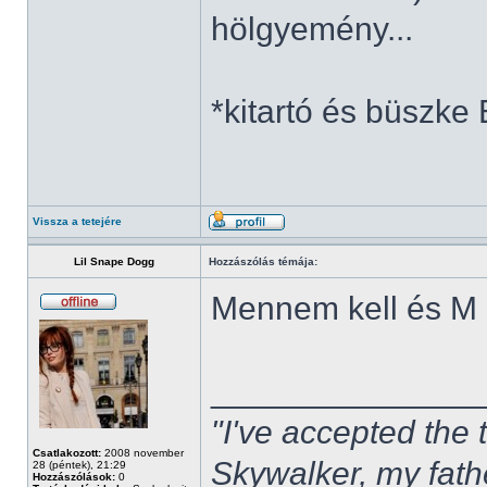
hölgyemény...
*kitartó és büszke
Vissza a tetejére
Lil Snape Dogg
Hozzászólás témája:
Mennem kell és 
______________
"I've accepted the
Csatlakozott:
2008 november
Skywalker, my fath
28 (péntek), 21:29
Hozzászólások:
0