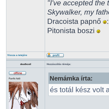
"I've accepted the
Skywalker, my fath
Dracoista papnő
Pitonista boszi
Vissza a tetejére
deathcoil
Hozzászólás témája:
Nemámka írta:
Fanfic-faló
és totál kész volt