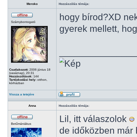
Meroko
Hozzászólás témája:
hogy bírod?XD neke
Szárnybontogató
gyerek mellett, hog
______________
Csatlakozott:
2006 június 18
(vasárnap), 20:31
Hozzászólások:
144
Tartózkodási hely:
otthon,
kórházban
Vissza a tetejére
Anna
Hozzászólás témája:
Lil, itt válaszolok
Betűmániákus
de időközben már h