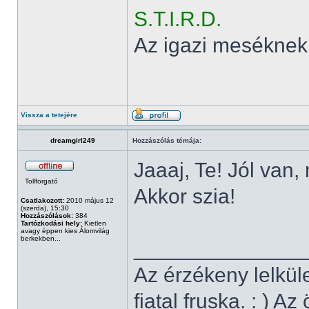
S.T.I.R.D.
Az igazi meséknek
Vissza a tetejére
dreamgirl249
Hozzászólás témája:
Jaaaj, Te! Jól van,
Tollforgató
Akkor szia!
Csatlakozott:
2010 május 12
(szerda), 15:30
Hozzászólások:
384
Tartózkodási hely:
Kietlen
avagy éppen kies Álomvilág
berkekben...
______________
Az érzékeny lelkül
fiatal fruska. : ) A