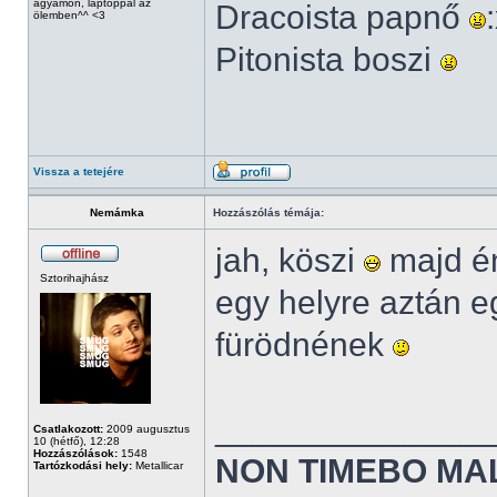
ágyamon, laptoppal az
Dracoista papnő
ölemben^^ <3
Pitonista boszi
Vissza a tetejére
Nemámka
Hozzászólás témája:
jah, köszi
majd én
Sztorihajhász
egy helyre aztán 
fürödnének
______________
Csatlakozott:
2009 augusztus
10 (hétfő), 12:28
Hozzászólások:
1548
NON TIMEBO MA
Tartózkodási hely:
Metallicar