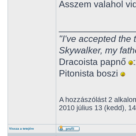
Asszem valahol vi
______________
"I've accepted the
Skywalker, my fath
Dracoista papnő
Pitonista boszi
A hozzászólást 2 alkalom
2010 július 13 (kedd), 14
Vissza a tetejére