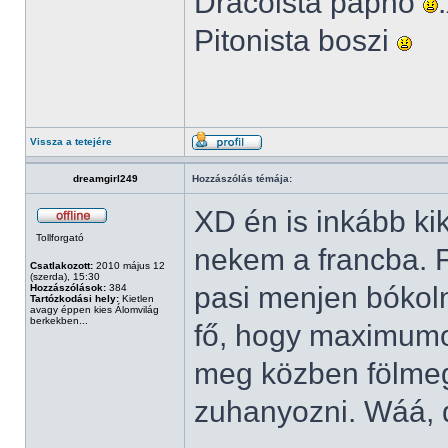
Dracoista papnő
Pitonista boszi
Vissza a tetejére
dreamgirl249
Hozzászólás témája:
XD én is inkább k
Tollforgató
nekem a francba. F
Csatlakozott:
2010 május 12
(szerda), 15:30
pasi menjen bókoln
Hozzászólások:
384
Tartózkodási hely:
Kietlen
avagy éppen kies Álomvilág
berkekben...
fő, hogy maximumo
meg közben fölmeg
zuhanyozni. Wáá, 