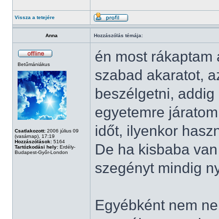
Vissza a tetejére
Anna
Hozzászólás témája:
én most rákaptam 
Betűmániákus
szabad akaratot, 
beszélgetni, addig
egyetemre járatom 
időt, ilyenkor hasz
Csatlakozott:
2006 július 09
(vasárnap), 17:19
Hozzászólások:
5164
De ha kisbaba van 
Tartózkodási hely:
Erdély-
Budapest-Győr-London
szegényt mindig n
Egyébként nem neh