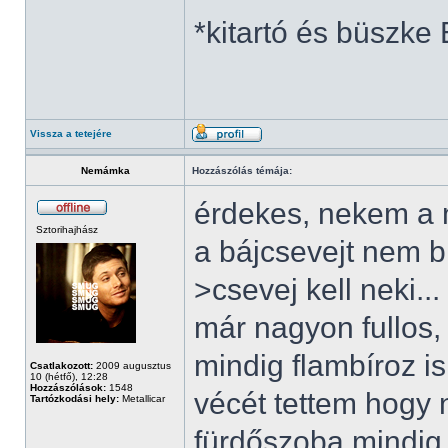
*kitartó és büszke
Vissza a tetejére
Nemámka
Hozzászólás témája:
érdekes, nekem a 
Sztorihajhász
a bájcsevejt nem b
>csevej kell neki..
már nagyon fullos, 
mindig flambíroz 
Csatlakozott:
2009 augusztus
10 (hétfő), 12:28
Hozzászólások:
1548
vécét tettem hogy 
Tartózkodási hely:
Metallicar
fürdőszoba mindig 