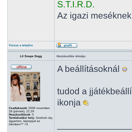
S.T.I.R.D.
Az igazi meséknek
Vissza a tetejére
Lil Snape Dogg
Hozzászólás témája:
A beállításoknál
tudod a jjátékbeál
ikonja
Csatlakozott:
2008 november
28 (péntek), 21:29
Hozzászólások:
0
Tartózkodási hely:
Szolnok city,
ágyamon, laptoppal az
______________
ölemben^^ <3