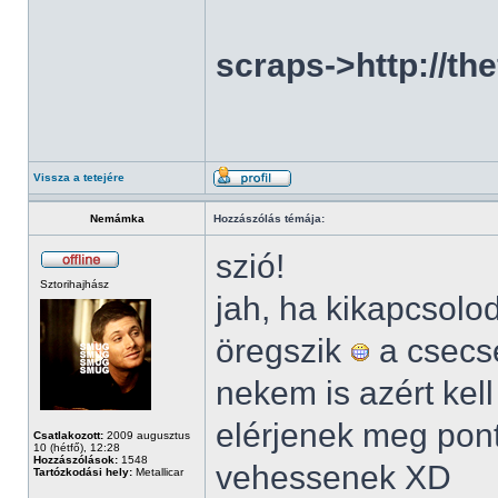
scraps->http://th
Vissza a tetejére
Nemámka
Hozzászólás témája:
szió!
Sztorihajhász
jah, ha kikapcsolo
öregszik
a csecse
nekem is azért kel
elérjenek meg pont
Csatlakozott:
2009 augusztus
10 (hétfő), 12:28
Hozzászólások:
1548
vehessenek XD
Tartózkodási hely:
Metallicar