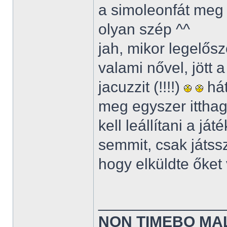
a simoleonfát meg 
olyan szép ^^
jah, mikor legelős
valami nővel, jött a 
jacuzzit (!!!!)
hát
meg egyszer ittha
kell leállítani a j
semmit, csak játsszo
hogy elküldte őket
______________
NON TIMEBO MA