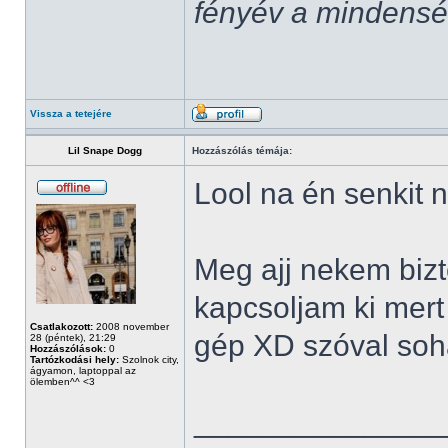
fényév a mindenség,
Vissza a tetejére
Lil Snape Dogg
Hozzászólás témája:
Lool na én senkit 
Meg ajj nekem bizt
kapcsoljam ki mert 
Csatlakozott:
2008 november
gép XD szóval soha
28 (péntek), 21:29
Hozzászólások:
0
Tartózkodási hely:
Szolnok city,
ágyamon, laptoppal az
ölemben^^ <3
______________