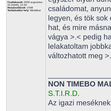
Csatlakozott:
2009 augusztus
10 (hétfő), 12:28
családomat, anyuna
Hozzászólások:
1548
Tartózkodási hely:
Metallicar
legyen, és tök sok 
hat, és mire másn
vágya >.< pedig h
lelakatoltam jobbka
változhatott meg >
______________
NON TIMEBO MA
S.T.I.R.D.
Az igazi meséknek