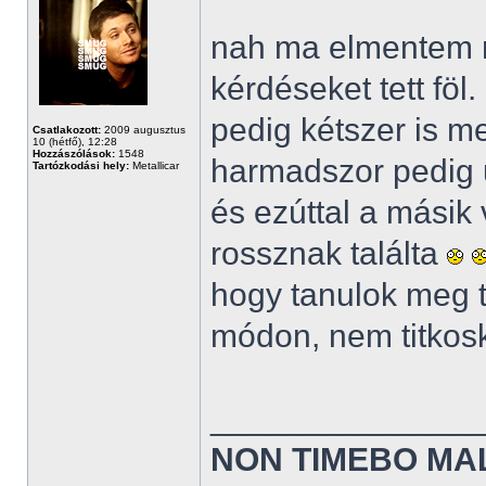
nah ma elmentem n
kérdéseket tett föl
pedig kétszer is m
Csatlakozott:
2009 augusztus
10 (hétfő), 12:28
Hozzászólások:
1548
harmadszor pedig u
Tartózkodási hely:
Metallicar
és ezúttal a másik v
rossznak találta
hogy tanulok meg t
módon, nem titkosk
______________
NON TIMEBO MA