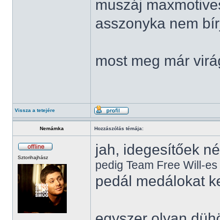
muszáj maxmotives
asszonyka nem bír
most meg már virá
Vissza a tetejére
Nemámka
Hozzászólás témája:
jah, idegesítőek n
Sztorihajhász
pedig Team Free Will-e
pedál medálokat k
egyszer olyan düh