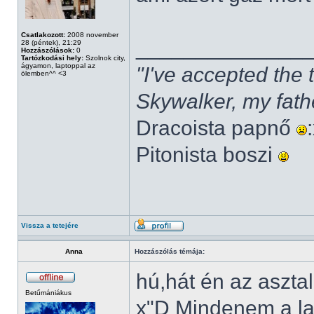
Csatlakozott:
2008 november
______________
28 (péntek), 21:29
Hozzászólások:
0
Tartózkodási hely:
Szolnok city,
ágyamon, laptoppal az
"I've accepted the
ölemben^^ <3
Skywalker, my fath
Dracoista papnő
Pitonista boszi
Vissza a tetejére
Anna
Hozzászólás témája:
hú,hát én az aszta
Betűmániákus
x"D Mindenem a la