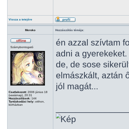
Vissza a tetejére
Meroko
Hozzászólás témája:
én azzal szívtam f
Szárnybontogató
adni a gyerekeket.
de, de sose sikerül
elmászkált, aztán 
jól magát...
Csatlakozott:
2006 június 18
(vasárnap), 20:31
Hozzászólások:
144
Tartózkodási hely:
otthon,
kórházban
______________