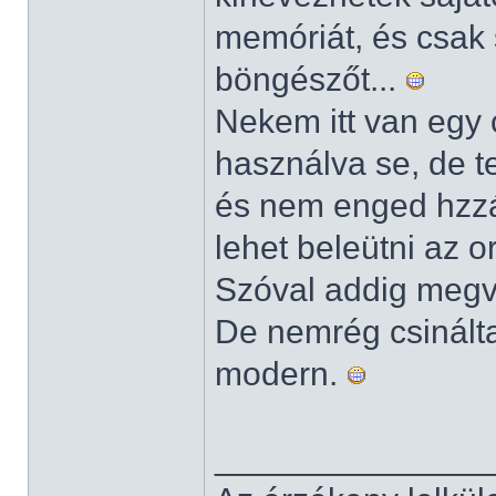
memóriát, és csak 
böngészőt...
Nekem itt van egy
használva se, de t
és nem enged hzzá
lehet beleütni az o
Szóval addig megva
De nemrég csinálta
modern.
______________