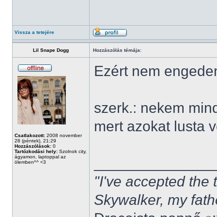
Vissza a tetejére
Lil Snape Dogg
Hozzászólás témája:
Ezért nem engede
szerk.: nekem mind
mert azokat lusta 
Csatlakozott:
2008 november
28 (péntek), 21:29
Hozzászólások:
0
Tartózkodási hely:
Szolnok city,
ágyamon, laptoppal az
______________
ölemben^^ <3
"I've accepted the
Skywalker, my fath