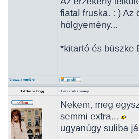
Az érzékeny lelkül
fiatal fruska. : ) A
hölgyemény...
*kitartó és büszke
Vissza a tetejére
Lil Snape Dogg
Hozzászólás témája:
Nekem, meg egysze
semmi extra...
ugyanúgy suliba j