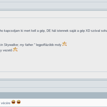
ho kapcsoljam ki mert kell a gép, DE hál istennek saját a gép XD szóval soh
in Skywalker, my father."
legpoffázóbb moly
ly vezető
et vécére