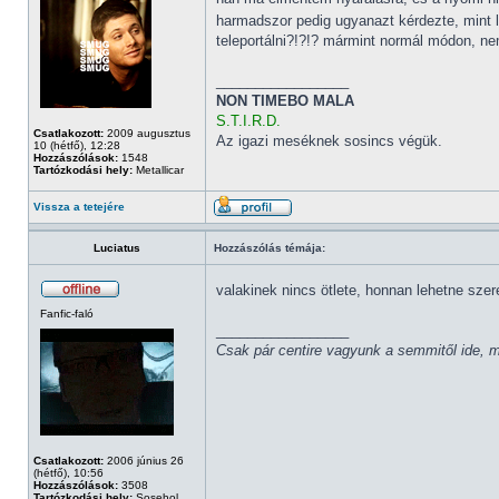
harmadszor pedig ugyanazt kérdezte, mint le
teleportálni?!?!? mármint normál módon, nem
_________________
NON TIMEBO MALA
S.T.I.R.D.
Csatlakozott:
2009 augusztus
Az igazi meséknek sosincs végük.
10 (hétfő), 12:28
Hozzászólások:
1548
Tartózkodási hely:
Metallicar
Vissza a tetejére
Luciatus
Hozzászólás témája:
valakinek nincs ötlete, honnan lehetne szere
Fanfic-faló
_________________
Csak pár centire vagyunk a semmitől ide, mi
Csatlakozott:
2006 június 26
(hétfő), 10:56
Hozzászólások:
3508
Tartózkodási hely:
Sosehol