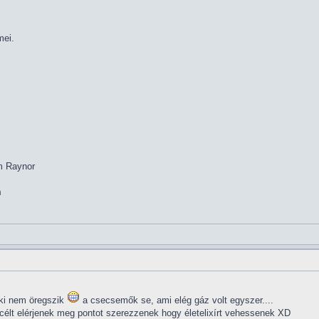
mei.
im Raynor
m
nki nem öregszik
a csecsemők se, ami elég gáz volt egyszer....
célt elérjenek meg pontot szerezzenek hogy életelixírt vehessenek XD