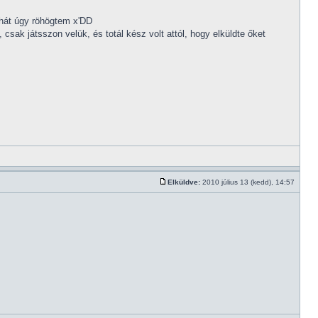
hát úgy röhögtem x'DD
csak játsszon velük, és totál kész volt attól, hogy elküldte őket
Elküldve:
2010 július 13 (kedd), 14:57