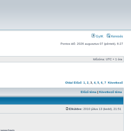
GyIK
Keresés
Pontos idő: 2026 augusztus 07 (péntek), 6:27
Időzóna: UTC + 1 óra
Oldal
Előző
1
,
2
,
3
,
4
,
5
,
6
,
7
Következő
Előző téma
|
Következő téma
Elküldve:
2010 július 13 (kedd), 21:51
gkerestem.