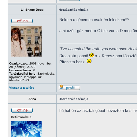
Lil Snape Dogg
Hozzászólás témája:
Nekem a gépemen csak én leledzem^^
ami azért gáz mert a C tele van a D meg ü
_________________
"I've accepted the truth you were once Anak
Dracoista papnő
:x:x Keresztapa főosztá
Pitonista boszi
Csatlakozott:
2008 november
28 (péntek), 21:29
Hozzászólások:
0
Tartózkodási hely:
Szolnok city,
ágyamon, laptoppal az
ölemben^^ <3
Vissza a tetejére
Anna
Hozzászólás témája:
hú,hát én az asztali gépet neveztem ki si
Betűmániákus