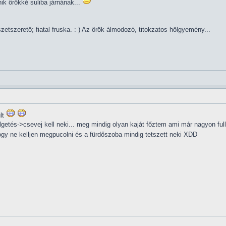
ik örökké suliba járnának...
tszerető; fiatal fruska. : ) Az örök álmodozó, titokzatos hölgyemény...
lt
etés->csevej kell neki... meg mindig olyan kaját főztem ami már nagyon full
gy ne kelljen megpucolni és a fürdőszoba mindig tetszett neki XDD