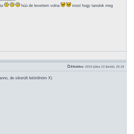
lta
húú de levertem volna
most hogy tanulok meg
Elküldve:
2010 július 13 (kedd), 20:19
nno, de sikerült letörölnöm X)