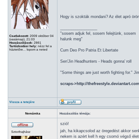
Hogy is szokták mondani? Az élet apró örö
_________________
"sosem adjuk fel, sosem felejtünk, sosem
Csatlakozott:
2009 október 04
halunk meg"
(vasárnap), 21:03
Hozzászólások:
2861
Tartózkodási hely:
nézz fel a
háztetőre... lopom a neted
Cum Deo Pro Patria Et Libertate
Sen'Jin Headhunters - Heads gonna' roll
"Some things are just worth fighting for." J
scraps->http://thefreestyle.deviantart.co
Vissza a tetejére
Nemámka
Hozzászólás témája:
szió!
jah, ha kikapcsolod az öregedést akkor se
Sztorihajhász
nekem is azért kell h egy csomó végső élet