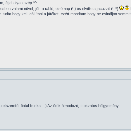
, éjjel olyan szép ^^
ben valami nővel, jött a rabló, első nap (!!) és elvitte a jacuzzit (!!!!)
udta hogy kell leállítani a játékot, ezért mondtam hogy ne csináljon semmit, 
tszerető; fiatal fruska. : ) Az örök álmodozó, titokzatos hölgyemény...