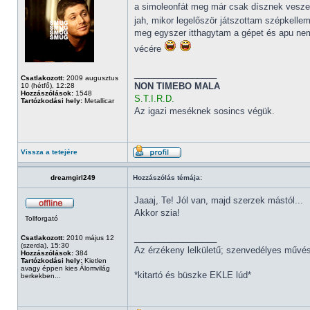
a simoleonfát meg már csak dísznek veszem
jah, mikor legelőször játszottam szépkellemes
meg egyszer itthagytam a gépet és apu nem t
vécére
_________________
Csatlakozott:
2009 augusztus
NON TIMEBO MALA
10 (hétfő), 12:28
Hozzászólások:
1548
S.T.I.R.D.
Tartózkodási hely:
Metallicar
Az igazi meséknek sosincs végük.
Vissza a tetejére
dreamgirl249
Hozzászólás témája:
Jaaaj, Te! Jól van, majd szerzek mástól...
Akkor szia!
Tollforgató
_________________
Csatlakozott:
2010 május 12
(szerda), 15:30
Az érzékeny lelkületű; szenvedélyes művésze
Hozzászólások:
384
Tartózkodási hely:
Kietlen
avagy éppen kies Álomvilág
*kitartó és büszke EKLE lúd*
berkekben...