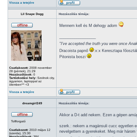
Vissza a tetejére
Lil Snape Dogg
Hozzászólás témája:
Mennem kell és M dehogy adom
_________________
"I've accepted the truth you were once Anak
Dracoista papnő
:x:x Keresztapa főosztá
Pitonista boszi
Csatlakozott:
2008 november
28 (péntek), 21:29
Hozzászólások:
0
Tartózkodási hely:
Szolnok city,
ágyamon, laptoppal az
ölemben^^ <3
Vissza a tetejére
dreamgirl249
Hozzászólás témája:
Akkor a D-t add nekem. Ezen a gépen amúg
Tollforgató
szerk.: nekem a magánsuli cucc egyetlen eg
Csatlakozott:
2010 május 12
nevelgettem a gyerekeket. Meg már három v
(szerda), 15:30
Hozzászólások:
384