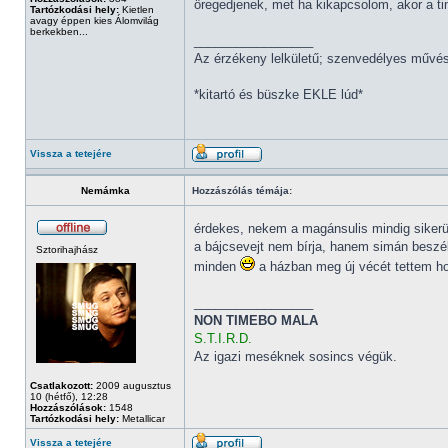
öregedjenek, met ha kikapcsolom, akor a tin
Tartózkodási hely:
Kietlen
avagy éppen kies Álomvilág
berkekben...
_________________
Az érzékeny lelkületű; szenvedélyes művésze
*kitartó és büszke EKLE lúd*
Vissza a tetejére
Nemámka
Hozzászólás témája:
érdekes, nekem a magánsulis mindig sikerü
a bájcsevejt nem bírja, hanem simán beszélg
Sztorihajhász
minden
a házban meg új vécét tettem ho
_________________
NON TIMEBO MALA
S.T.I.R.D.
Az igazi meséknek sosincs végük.
Csatlakozott:
2009 augusztus
10 (hétfő), 12:28
Hozzászólások:
1548
Tartózkodási hely:
Metallicar
Vissza a tetejére