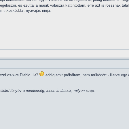
gelőször, és ezúttal a másik válaszra kattintottam, erre azt is rossznak talá
 titkoskóddal. nyavajás ninja.
zni os-x-re Diablo II-t?
eddig amit próbáltam, nem működött - illetve egy a
lliárd fényév a mindenség, innen is látszik, milyen szép.