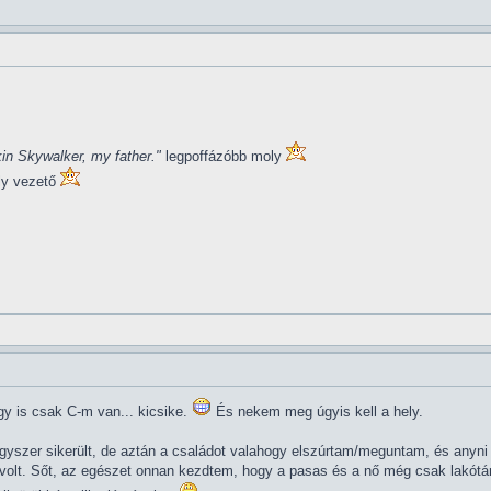
in Skywalker, my father."
legpoffázóbb moly
ly vezető
y is csak C-m van... kicsike.
És nekem meg úgyis kell a hely.
yszer sikerült, de aztán a családot valahogy elszúrtam/meguntam, és anyni l
olt. Sőt, az egészet onnan kezdtem, hogy a pasas és a nő még csak lakótárs