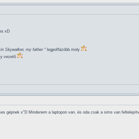
res xD
in Skywalker, my father."
legpoffázóbb moly
ly vezető
mses gépnek x"D Mindenem a laptopon van, és oda csak a sims van feltelepí