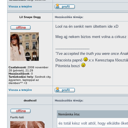
Vissza a tetejére
Lil Snape Dogg
Hozzászólás témája:
Lool na én senkit nem ültettem ide xD
Meg ajj nekem biztos ment volna a cirkusz 
_________________
"I've accepted the truth you were once Anak
Dracoista papnő
:x:x Keresztapa főosztá
Pitonista boszi
Csatlakozott:
2008 november
28 (péntek), 21:29
Hozzászólások:
0
Tartózkodási hely:
Szolnok city,
ágyamon, laptoppal az
ölemben^^ <3
Vissza a tetejére
deathcoil
Hozzászólás témája:
Nemámka írta:
Fanfic-faló
és totál kész volt attól, hogy elküldte ők