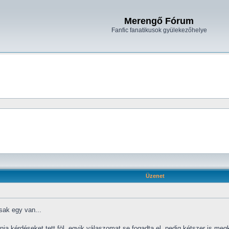
Merengő Fórum
Fanfic fanatikusok gyülekezőhelye
Üzenet
sak egy van...
ja kérdéseket tett föl. egyik válaszomat se fogadta el, pedig kétszer is me