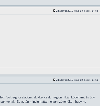
Elküldve:
2010 július 13 (kedd), 14:55
Elküldve:
2010 július 13 (kedd), 14:51
ett. Volt egy családom, akikkel csak nagyon ritkán kódoltam, és úgy
ak voltak. És aztán mindig itattam olyan izével őket, hgoy ne