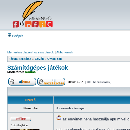
Belépés
Megválaszolatlan hozzászólások
|
Aktív témák
Fórum kezdőlap
»
Egyéb
»
Offtopicok
Számítógépes játékok
Moderátor:
Kadma
Oldal:
3
/
7
[ 310 hozzászólás ]
Szerző
Nemámka
Hozzászólás témája:
az enyémet néha használja apu mivel c
Sztorihajhász
nah ma elmentem nyaralásra, és a nyomi nin