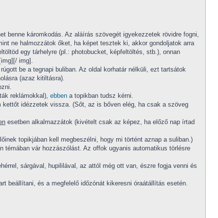
het benne káromkodás. Az aláírás szövegét igyekezzetek rövidre fogni,
amint ne halmozzátok őket, ha képet tesztek ki, akkor gondoljatok arra
töltöd egy tárhelyre (pl.: photobucket, képfeltöltés, stb.), onnan
img][/ img].
gott be a tegnapi buliban. Az oldal korhatár nélküli, ezt tartsátok
lásra (azaz kitiltásra).
ozni.
mták reklámokkal),
ebben
a topikban tudsz kérni.
kettőt idézzetek vissza. (Sőt, az is bőven elég, ha csak a szöveg
en
esetben alkalmazzátok (kivételt csak az képez, ha előző nap írtad
lőinek topikjában kell megbeszélni, hogy mi történt aznap a suliban.)
yen témában vár hozzászólást. Az offok ugyanis automatikus törlésre
rrel, sárgával, hupililával, az attól még ott van, észre fogja venni és
art beállítani, és a megfelelő időzónát kikeresni óraátállítás esetén.