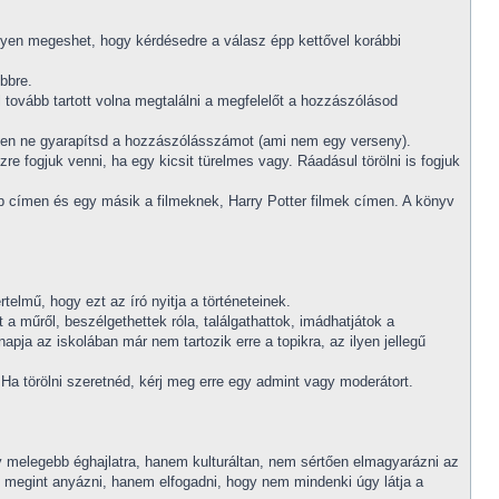
nyen megeshet, hogy kérdésedre a válasz épp kettővel korábbi
bbre.
l tovább tartott volna megtalálni a megfelelőt a hozzászólásod
gesen ne gyarapítsd a hozzászólásszámot (ami nem egy verseny).
re fogjuk venni, ha egy kicsit türelmes vagy. Ráadásul törölni is fogjuk
p címen és egy másik a filmeknek, Harry Potter filmek címen. A könyv
telmű, hogy ezt az író nyitja a történeteinek.
 a műről, beszélgethettek róla, találgathattok, imádhatjátok a
apja az iskolában már nem tartozik erre a topikra, az ilyen jellegű
 Ha törölni szeretnéd, kérj meg erre egy admint vagy moderátort.
 egy melegebb éghajlatra, hanem kulturáltan, nem sértően elmagyarázni az
 megint anyázni, hanem elfogadni, hogy nem mindenki úgy látja a