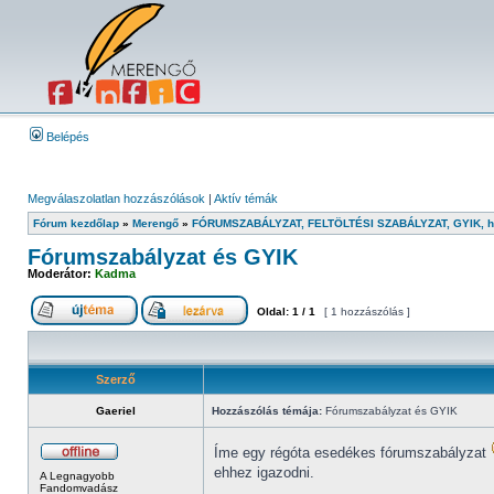
Belépés
Megválaszolatlan hozzászólások
|
Aktív témák
Fórum kezdőlap
»
Merengő
»
FÓRUMSZABÁLYZAT, FELTÖLTÉSI SZABÁLYZAT, GYIK, hír
Fórumszabályzat és GYIK
Moderátor:
Kadma
Oldal:
1
/
1
[ 1 hozzászólás ]
Szerző
Gaeriel
Hozzászólás témája:
Fórumszabályzat és GYIK
Íme egy régóta esedékes fórumszabályzat
ehhez igazodni.
A Legnagyobb
Fandomvadász