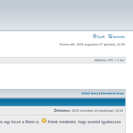
GyIK
Keresés
Pontos idő: 2026 augusztus 07 (péntek), 10:00
Időzóna: UTC + 1 óra
Előző téma
|
Következő téma
Elküldve:
2010 november 14 (vasárnap), 16:24
 egy kicsit a Merin is.
Kérek mindenkit, hogy ezentúl igyekezzen