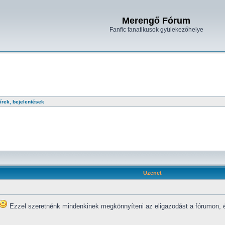
Merengő Fórum
Fanfic fanatikusok gyülekezőhelye
ek, bejelentések
Üzenet
Ezzel szeretnénk mindenkinek megkönnyíteni az eligazodást a fórumon, és