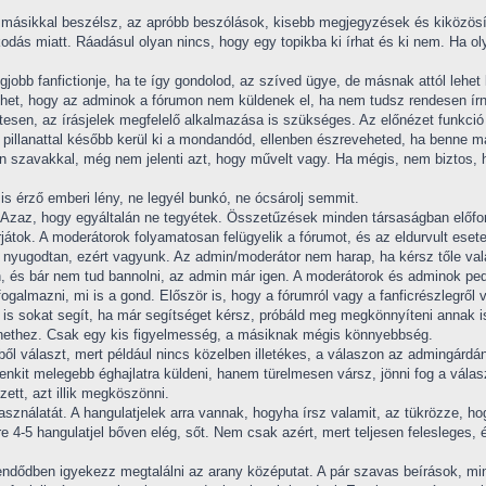
 a másikkal beszélsz, az apróbb beszólások, kisebb megjegyzések és kiközös
odás miatt. Ráadásul olyan nincs, hogy egy topikba ki írhat és ki nem. Ha ol
gjobb fanfictionje, ha te így gondolod, az szíved ügye, de másnak attól lehe
het, hogy az adminok a fórumon nem küldenek el, ha nem tudsz rendesen írni, 
sen, az írásjelek megfelelő alkalmazása is szükséges. Az előnézet funkció 
l pillanattal később kerül ki a mondandód, ellenben észreveheted, ha benne m
en szavakkal, még nem jelenti azt, hogy művelt vagy. Ha mégis, nem biztos, 
is érző emberi lény, ne legyél bunkó, ne ócsárolj semmit.
Azaz, hogy egyáltalán ne tegyétek. Összetűzések minden társaságban előfo
rjátok. A moderátorok folyamatosan felügyelik a fórumot, és az eldurvult ese
n nyugodtan, ezért vagyunk. Az admin/moderátor nem harap, ha kérsz tőle val
an, és bár nem tud bannolni, az admin már igen. A moderátorok és adminok p
galmazni, mi is a gond. Először is, hogy a fórumról vagy a fanficrészlegről 
s sokat segít, ha már segítséget kérsz, próbáld meg megkönnyíteni annak is a 
rténethez. Csak egy kis figyelmesség, a másiknak mégis könnyebbség.
l választ, mert például nincs közelben illetékes, a válaszon az admingárdána
kit melegebb éghajlatra küldeni, hanem türelmesen vársz, jönni fog a válas
ett, azt illik megköszönni.
asználatát. A hangulatjelek arra vannak, hogyha írsz valamit, az tükrözze, h
re 4-5 hangulatjel bőven elég, sőt. Nem csak azért, mert teljesen felesleges,
ndődben igyekezz megtalálni az arany középutat. A pár szavas beírások, mint 