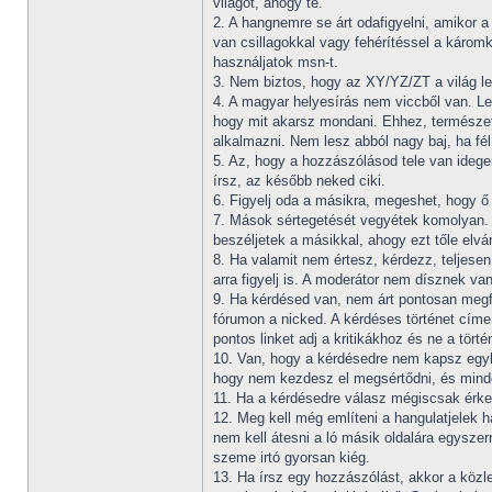
világot, ahogy te.
2. A hangnemre se árt odafigyelni, amikor
van csillagokkal vagy fehérítéssel a káromk
használjatok msn-t.
3. Nem biztos, hogy az XY/YZ/ZT a világ le
4. A magyar helyesírás nem viccből van. Le
hogy mit akarsz mondani. Ehhez, természete
alkalmazni. Nem lesz abból nagy baj, ha fé
5. Az, hogy a hozzászólásod tele van ideg
írsz, az később neked ciki.
6. Figyelj oda a másikra, megeshet, hogy ő 
7. Mások sértegetését vegyétek komolyan. 
beszéljetek a másikkal, ahogy ezt tőle elvá
8. Ha valamit nem értesz, kérdezz, teljese
arra figyelj is. A moderátor nem dísznek v
9. Ha kérdésed van, nem árt pontosan megfo
fórumon a nicked. A kérdéses történet címe i
pontos linket adj a kritikákhoz és ne a tö
10. Van, hogy a kérdésedre nem kapsz egybő
hogy nem kezdesz el megsértődni, és minden
11. Ha a kérdésedre válasz mégiscsak érkez
12. Meg kell még említeni a hangulatjelek h
nem kell átesni a ló másik oldalára egyszer
szeme irtó gyorsan kiég.
13. Ha írsz egy hozzászólást, akkor a közle