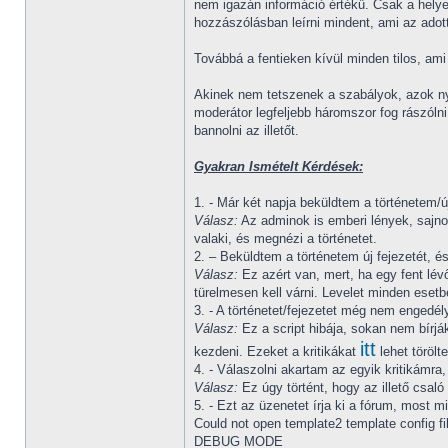
nem igazán információ értékű. Csak a helyet
hozzászólásban leírni mindent, ami az adott
Továbbá a fentieken kívül minden tilos, am
Akinek nem tetszenek a szabályok, azok nyug
moderátor legfeljebb háromszor fog rászólni
bannolni az illetőt.
Gyakran Ismételt Kérdések:
1. - Már két napja beküldtem a történetem/ú
Válasz:
Az adminok is emberi lények, sajno
valaki, és megnézi a történetet.
2. – Beküldtem a történetem új fejezetét, é
Válasz:
Ez azért van, mert, ha egy fent lévő
türelmesen kell várni. Levelet minden esetb
3. - A történetet/fejezetet még nem engedél
Válasz:
Ez a script hibája, sokan nem bírják
itt
kezdeni. Ezeket a kritikákat
lehet törölte
4. - Válaszolni akartam az egyik kritikámr
Válasz:
Ez úgy történt, hogy az illető csaló 
5. - Ezt az üzenetet írja ki a fórum, most mi
Could not open template2 template config fi
DEBUG MODE