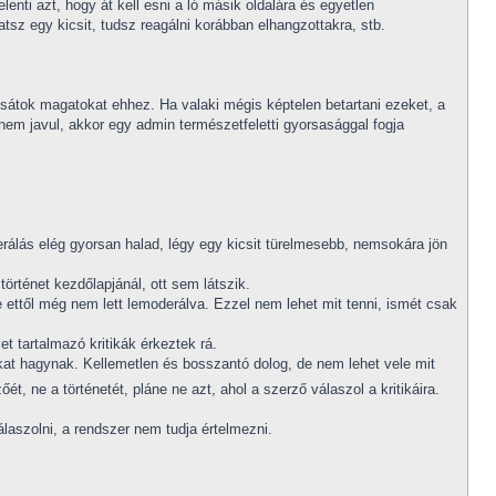
nti azt, hogy át kell esni a ló másik oldalára és egyetlen
tsz egy kicsit, tudsz reagálni korábban elhangzottakra, stb.
rtsátok magatokat ehhez. Ha valaki mégis képtelen betartani ezeket, a
 nem javul, akkor egy admin természetfeletti gyorsasággal fogja
álás elég gyorsan halad, légy egy kicsit türelmesebb, nemsokára jön
örténet kezdőlapjánál, ott sem látszik.
 de ettől még nem lett lemoderálva. Ezzel nem lehet mit tenni, ismét csak
t tartalmazó kritikák érkeztek rá.
kákat hagynak. Kellemetlen és bosszantó dolog, de nem lehet vele mit
zőét, ne a történetét, pláne ne azt, ahol a szerző válaszol a kritikáira.
válaszolni, a rendszer nem tudja értelmezni.