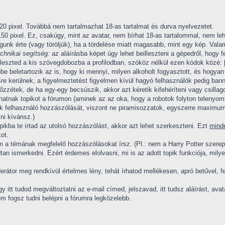
0 pixel. Továbbá nem tartalmazhat 18-as tartalmat és durva nyelvezetet.
0 pixel. Ez, csakúgy, mint az avatar, nem bírhat 18-as tartalommal, nem le
fogunk érte (vagy töröljük), ha a tördelése miatt magasabb, mint egy kép. Val
chnikai segítség:
az aláírásba képet úgy lehet beilleszteni a gépedről, hogy fel
illeszted a kis szövegdobozba a profilodban, szóköz nélkül ezen kódok közé: [
e beletartozik az is, hogy ki mennyi, milyen alkoholt fogyasztott, és hogyan rú
ésre kerülnek, a figyelmeztetést figyelmen kívül hagyó felhasználók pedig banno
zzétek, de ha egy-egy becsúszik, akkor azt kéretik kifehéríteni vagy csillag
hatnak topikot a fórumon (aminek az az oka, hogy a robotok folyton telenyo
k felhasználó hozzászólását, viszont ne piramisozzatok, egyszerre maximum 
ni kívánsz.)
ikba te írtad az utolsó hozzászólást, akkor azt lehet szerkeszteni. Ezt
mind
kot.
nem a témának megfelelő hozzászólásokat írsz. (Pl.: nem a Harry Potter szerep
dtan ismerkedni. Ezért érdemes elolvasni, mi is az adott topik funkciója, mil
rátor meg rendkívül értelmes lény, tehát írhatod mellékesen, apró betűvel, fehé
gy itt tudod megváltoztatni az e-mail címed, jelszavad, itt tudsz aláírást, avat
em fogsz tudni belépni a fórumra legközelebb.