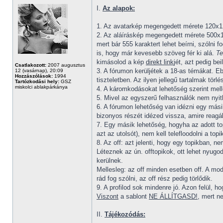
I.
Az alapok:
1. Az avatarkép megengedett mérete 120x12
2. Az aláíráskép megengedett mérete 500x15
mert bár 555 karaktert lehet beírni, szólni 
is, hogy már kevesebb szöveg fér ki alá.
Te
kimásolod a kép
direkt link
jét, azt pedig be
Csatlakozott:
2007 augusztus
3. A fórumon kerüljétek a 18-as témákat. Ebb
12 (vasárnap), 20:09
Hozzászólások:
1994
tiszteletben. Az ilyen jellegű tartalmak törl
Tartózkodási hely:
GSZ
miskolci ablakpárkánya
4. A káromkodásokat lehetőség szerint mellő
5. Mivel az egyszerű felhasználók nem nyit
6. A fórumon lehetőség van idézni egy mási
bizonyos részét idézed vissza, amire reagál
7. Egy másik lehetőség, hogyha az adott top
azt az utolsót), nem kell telefloodolni a topi
8. Az off: azt jelenti, hogy egy topikban, 
Léteznek az ún. offtopikok, ott lehet nyugo
kerülnek.
Mellesleg: az off minden esetben off. A mode
rád fog szólni, az off rész pedig törlődik.
9. A profilod sok mindenre jó. Azon felül, ho
Viszont
a sablont
NE ÁLLÍTGASD!
, mert n
II.
Tájékozódás: