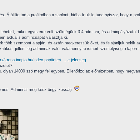
és. Átállítottad a profilodban a sablont, hiába írtuk le tucatnyiszor, hogy a
lehetett, mikor egyszerre volt szükségünk 3-4 adminra, és adminpályázatot h
en aktuális admincsapat választja ki.
ek több szempont alapján, és aztán megkeressük őket, és felajánljuk nekik az
kritikus, jellemileg adminnak való, valamennyire ismert személyiség a lapon - 
p://krono.inaplo.hu/index.php/inter/ ... e-jelenseg
ezetet?
függ, olyan 14000 szó megy fel egyben. Ellenőrizd az előnézetben, hogy megvan
rdemes. Adminnal meg kész öngyilkosság.