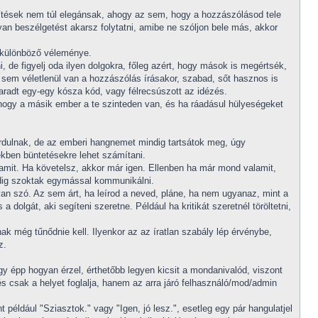
ítések nem túl elegánsak, ahogy az sem, hogy a hozzászólásod tele
yan beszélgetést akarsz folytatni, amibe ne szóljon bele más, akkor
t különböző véleménye.
de figyelj oda ilyen dolgokra, főleg azért, hogy mások is megértsék,
sem véletlenül van a hozzászólás írásakor, szabad, sőt hasznos is
aradt egy-egy kósza kód, vagy félrecsúszott az idézés.
hogy a másik ember a te szinteden van, és ha ráadásul hülyeségeket
rdulnak, de az emberi hangnemet mindig tartsátok meg, úgy
tekben büntetésekre lehet számítani.
amit. Ha követelsz, akkor már igen. Ellenben ha már mond valamit,
edig szoktak egymással kommunikálni.
van szó. Az sem árt, ha leírod a neved, pláne, ha nem ugyanaz, mint a
dolgát, aki segíteni szeretne. Például ha kritikát szeretnél töröltetni,
k még tűnődnie kell. Ilyenkor az az íratlan szabály lép érvénybe,
z.
ogy épp hogyan érzel, érthetőbb legyen kicsit a mondanivalód, viszont
 és csak a helyet foglalja, hanem az arra járó felhasználó/mod/admin
például "Sziasztok." vagy "Igen, jó lesz.", esetleg egy pár hangulatjel