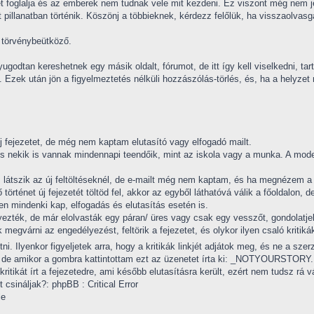
 foglalja és az emberek nem tudnak vele mit kezdeni. Ez viszont még nem jele
 pillanatban történik. Köszönj a többieknek, kérdezz felőlük, ha visszaolvasga
i törvénybeütköző.
odtan kereshetnek egy másik oldalt, fórumot, de itt így kell viselkedni, ta
. Ezek után jön a figyelmeztetés nélküli hozzászólás-törlés, és, ha a helyzet
j fejezetet, de még nem kaptam elutasító vagy elfogadó mailt.
s nekik is vannak mindennapi teendőik, mint az iskola vagy a munka. A moder
s látszik az új feltöltéseknél, de e-mailt még nem kaptam, és ha megnézem a t
 történet új fejezetét töltöd fel, akkor az egyből láthatóvá válik a főoldalon,
en mindenki kap, elfogadás és elutasítás esetén is.
yezték, de már elolvasták egy páran/ üres vagy csak egy vesszőt, gondolatjele
 megvárni az engedélyezést, feltörik a fejezetet, és olykor ilyen csaló kriti
tni. Ilyenkor figyeljetek arra, hogy a kritikák linkjét adjátok meg, és ne a szer
a, de amikor a gombra kattintottam ezt az üzenetet írta ki: _NOTYOURSTORY.
kritikát írt a fejezetedre, ami később elutasításra került, ezért nem tudsz rá 
t csináljak?: phpBB : Critical Error
le