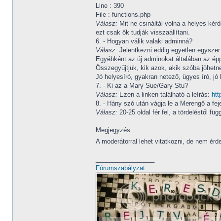
Line : 390
File : functions.php
Válasz:
Mit ne csináltál volna a helyes kérd
ezt csak ők tudják visszaállítani.
6. - Hogyan válik valaki adminná?
Válasz:
Jelentkezni eddig egyetlen egyszer 
Egyébként az új adminokat általában az épp
Összegyűjtjük, kik azok, akik szóba jöhetn
Jó helyesíró, gyakran netező, ügyes író, jó 
7. - Ki az a Mary Sue/Gary Stu?
Válasz:
Ezen a linken található a leírás:
htt
8. - Hány szó után vágja le a Merengő a fej
Válasz:
20-25 oldal fér fel, a tördeléstől 
Megjegyzés:
A moderátorral lehet vitatkozni, de nem é
_________________
Fórumszabályzat