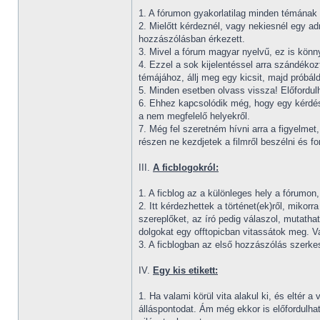
1. A fórumon gyakorlatilag minden témának v
2. Mielőtt kérdeznél, vagy nekiesnél egy a
hozzászólásban érkezett.
3. Mivel a fórum magyar nyelvű, ez is könny
4. Ezzel a sok kijelentéssel arra szándékoz
témájához, állj meg egy kicsit, majd próbál
5. Minden esetben olvass vissza! Előfordul
6. Ehhez kapcsolódik még, hogy egy kérdést,
a nem megfelelő helyekről.
7. Még fel szeretném hívni arra a figyelme
részen ne kezdjetek a filmről beszélni és fo
III.
A ficblogokról:
1. A ficblog az a különleges hely a fórumon,
2. Itt kérdezhettek a történet(ek)ről, mikor
szereplőket, az író pedig válaszol, mutathat
dolgokat egy offtopicban vitassátok meg. Va
3. A ficblogban az első hozzászólás szerkes
IV.
Egy kis etikett:
1. Ha valami körül vita alakul ki, és eltér
álláspontodat. Ám még ekkor is előfordulha