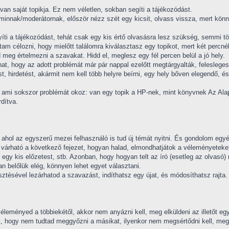
an saját topikja. Ez nem véletlen, sokban segíti a tájékozódást.
dminnak/moderátornak, először nézz szét egy kicsit, olvass vissza, mert kön
íti a tájékozódást, tehát csak egy kis értő olvasásra lesz szükség, semmi tö
tam célozni, hogy mielőtt találomra kiválasztasz egy topikot, mert két percné
d meg értelmezni a szavakat. Hidd el, meglesz egy fél percen belül a jó hely.
hat, hogy az adott problémát már pár nappal ezelőtt megtárgyalták, felesle
 hirdetést, akármit nem kell több helyre beírni, egy hely bőven elegendő, ész
t, ami sokszor problémát okoz: van egy topik a HP-nek, mint könyvnek Az Ala
rdítva.
 ahol az egyszerű mezei felhasználó is tud új témát nyitni. És gondolom egyér
ra várható a következő fejezet, hogyan halad, elmondhatjátok a véleményeteket
 egy kis előzetest, stb. Azonban, hogy hogyan telt az író (esetleg az olvasó) n
n belőlük elég, könnyen lehet egyet választani.
ztésével lezárhatod a szavazást, indíthatsz egy újat, és módosíthatsz rajta.
 a véleményed a többiekétől, akkor nem anyázni kell, meg elküldeni az illetőt
t, hogy nem tudtad meggyőzni a másikat, ilyenkor nem megsértődni kell, meg