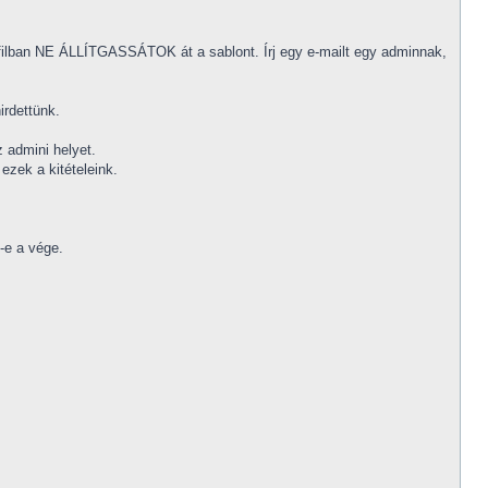
 profilban NE ÁLLÍTGASSÁTOK át a sablont. Írj egy e-mailt egy adminnak,
irdettünk.
 admini helyet.
ezek a kitételeink.
-e a vége.