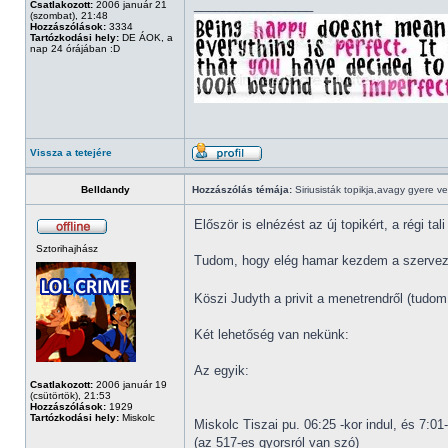
_________________
Csatlakozott:
2006 január 21
(szombat), 21:48
Hozzászólások:
3334
Tartózkodási hely:
DE ÁOK, a
nap 24 órájában :D
Vissza a tetejére
Belldandy
Hozzászólás témája:
Siriusisták topikja,avagy gyere v
Először is elnézést az új topikért, a régi t
Sztorihajhász
Tudom, hogy elég hamar kezdem a szervezke
Köszi Judyth a privit a menetrendről (tudo
Két lehetőség van nekünk:
Az egyik:
Csatlakozott:
2006 január 19
(csütörtök), 21:53
Hozzászólások:
1929
Tartózkodási hely:
Miskolc
Miskolc Tiszai pu. 06:25 -kor indul, és 7:0
(az 517-es gyorsról van szó)