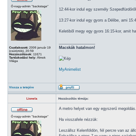
Ó-nagy-admin "backstage"
12:44-kor indul egy személy Szepedfürdőről
13:27-kor indul egy gyors a Délibe, ami 15:
Keletiből megy egy gyors 16:15-kor, amit h
_________________
Macskák hatalmon!
Csatlakozott:
2006 január 19
(csütörtök), 20:59
Hozzászólások:
11671
Tartózkodási hely:
Álmok
Világa
MyAnimelist
Vissza a tetejére
Lionela
Hozzászólás témája:
A metro helyet van egy egyszerű megoldás
Ó-nagy-admin "backstage"
Ha visszafele nézzük:
Leszállsz Kelenföldön, fél percre van az ál
Felszállsz a piros 7-re vagy a piros százh