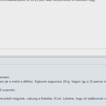
tervben:
m jár a metró a délihez. Egészen augusztus 20-ig. Vagyis így a 15 perces 
l számolni...
recenből megyünk, valszeg a Keletibe, ICvel. Lehetne, hogy ott találkozunk