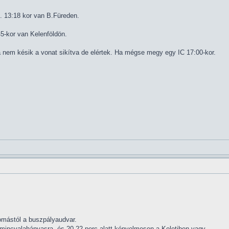
. 13:18 kor van B.Füreden.
45-kor van Kelenföldön.
a nem késik a vonat sikítva de elértek. Ha mégse megy egy IC 17:00-kor.
.
lomástól a buszpályaudvar.
armincvalahányasra, és 20-22 perc alatt kényelmesen a Keletiben vagy.