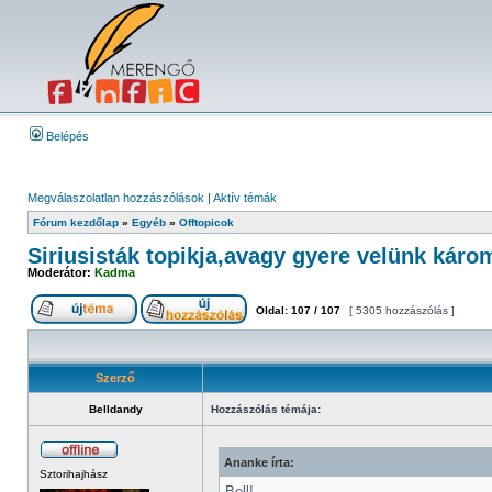
Belépés
Megválaszolatlan hozzászólások
|
Aktív témák
Fórum kezdőlap
»
Egyéb
»
Offtopicok
Siriusisták topikja,avagy gyere velünk káro
Moderátor:
Kadma
Oldal:
107
/
107
[ 5305 hozzászólás ]
Szerző
Belldandy
Hozzászólás témája:
Ananke írta:
Sztorihajhász
Bell!