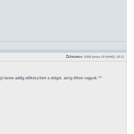
Elküldve:
2006 június 19 (hétfő), 16:11
 lenne addig előkészíteni a dolgot, amíg itthon vagyok.^^