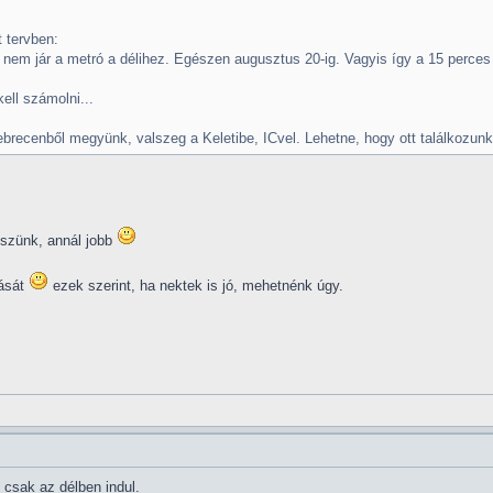
 tervben:
nem jár a metró a délihez. Egészen augusztus 20-ig. Vagyis így a 15 perces
ell számolni...
brecenből megyünk, valszeg a Keletibe, ICvel. Lehetne, hogy ott találkozu
eszünk, annál jobb
dását
ezek szerint, ha nektek is jó, mehetnénk úgy.
 csak az délben indul.