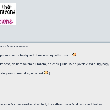
elünk káromkodni Miskolcra!
ali pályaudvaros topikjain felbuzdulva nyitottam meg.
dést, de nemsokára elutazom, és csak július 15-én jövök vissza, úgyhogy jó
m elég későn reagálok, elnézést
)
1-re érne Mezőkövesdre, ahol Judyth csatlakozna a Miskolcról indulókhoz.