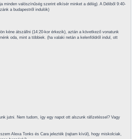
 minden valószínűség szerint elkísér minket a déliig). A Déliből 9:40-
zánk a budapestről indulók)
dön kéne átszállni (14:20-kor érkezik), aztán a következő vonatunk
nk oda, mint a többiek. (ha valaki netán a kelenföldről indul, ott
junk jutni. Nem tudom, így egy napot ott alszunk ráfizetéssel? Vagy
szem Alexa Tonks és Cara jelezték (rajtam kívül), hogy miskolciak,