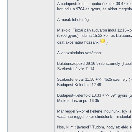
A budapesti keleti kapuba érkezik 08:47-kor
kor indul a 9704-es gyors, és akkor megérk
A másik lehetőség:
Miskolc, Tiszai pályaudvaron indul 11:15-ko
(9706 gyors) indulna 15:32-kor, és Balatons
csatlakozhatna hozzánk
)
A visszaindulás vasárnap:
Balatonszepezd 09:16 9725 személy (Tapol
Székesfehérvár 11:14
Székesfehérvár 11:30 +>> 4625 személy ( -
Budapest-Kelenföld 12:49
Budapest-Kelenföld 13:33 +>> 594 gyors (
Miskolc Tiszai pu. 16:35
Már reggel 9-kor el kellene indulnunk. Így 
vasárnap reggel 9-kor elindulunk, mindenki
Nos, ki mit javasol? Tudom, hogy ez elég s