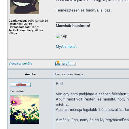
Természtesen ez fordítva is igaz.
_________________
Csatlakozott:
2006 január 19
(csütörtök), 20:59
Macskák hatalmon!
Hozzászólások:
11671
Tartózkodási hely:
Álmok
Világa
MyAnimelist
Vissza a tetejére
Ananke
Hozzászólás témája:
Bell!
Fanfic-faló
Van egy apró probléma a szépen felépített 
Apum most volt Pesten, és mondta, hogy ne
értek át.
Apa azt mondja legalább 1 óra átszállást kel
A másik: Jan, natty és én Nyíregyháza/Deb