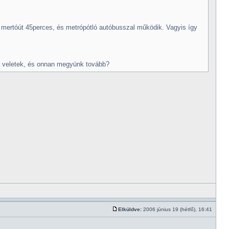
 mertóút 45perces, és metrópótló autóbusszal működik. Vagyis így
nk veletek, és onnan megyünk tovább?
Elküldve:
2006 június 19 (hétfő), 16:41