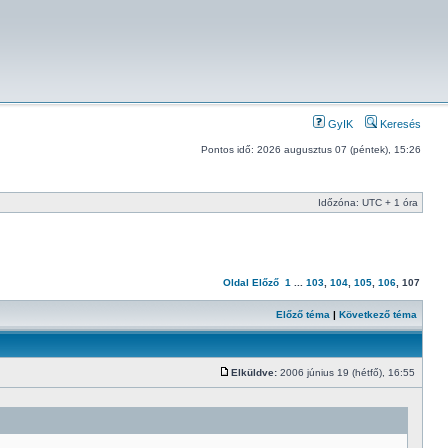
GyIK
Keresés
Pontos idő: 2026 augusztus 07 (péntek), 15:26
Időzóna: UTC + 1 óra
Oldal
Előző
1
...
103
,
104
,
105
,
106
,
107
Előző téma
|
Következő téma
Elküldve:
2006 június 19 (hétfő), 16:55