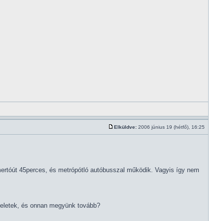
Elküldve:
2006 június 19 (hétfő), 16:25
mertóút 45perces, és metrópótló autóbusszal működik. Vagyis így nem
 veletek, és onnan megyünk tovább?