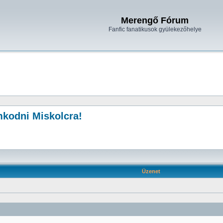
Merengő Fórum
Fanfic fanatikusok gyülekezőhelye
mkodni Miskolcra!
Üzenet