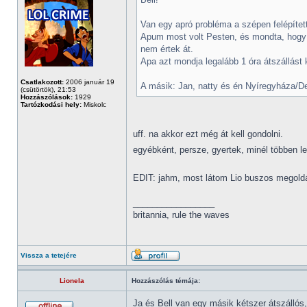
Van egy apró probléma a szépen felépített
Apum most volt Pesten, és mondta, hogy 
nem értek át.
Apa azt mondja legalább 1 óra átszállást k
Csatlakozott:
2006 január 19
A másik: Jan, natty és én Nyíregyháza/De
(csütörtök), 21:53
Hozzászólások:
1929
Tartózkodási hely:
Miskolc
uff. na akkor ezt még át kell gondolni.
egyébként, persze, gyertek, minél többen l
EDIT: jahm, most látom Lio buszos megol
_________________
britannia, rule the waves
Vissza a tetejére
Lionela
Hozzászólás témája:
Ja és Bell van egy másik kétszer átszállós,