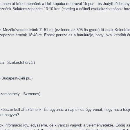
, innen át kéne mennünk a Déli kapuba (metróval 15 perc, és Judyth édesanyja
eznénk Balatonszepezdre 13:10-kor. (esetleg a délinél csatlakozhatnának hoz
r, Mezőkövesdre érünk 11:51-re. (ez lenne az 595-ös gyors) Itt csak Kelenföl
zepezdre érnénk 18:40-re. Ennek persze az a hátulütője, hogy jóval később érné
ca - Székesfehérvár)
 Budapest-Déli pu.)
Szombathely - Szerencs)
is kétszer kell át szállnunk. És ugyanaz a nap sincs úgy vonat, hogy haza tud
t otthagyva?
ok információ így, egyszerre, de kíváncsi vagyok a véleményetekre. Eddig as