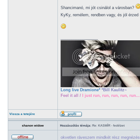
Shancimanó, mi jót csinálol a városban?
KyKy, remélem, rendben vagy, és jól érze
_________________
Long live Dramione*
*Bill Kaulitz~
Feel it all /
I just run, run, run, run, run...
Vissza a tetejére
shanon widow
Hozzászólás témája:
Re: KASMÍR - fedélzet
okvetlen ráveszem mindkét rész megnézé