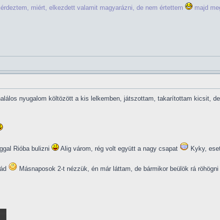
ákérdeztem, miért, elkezdett valamit magyarázni, de nem értettem
majd me
alálos nyugalom költözött a kis lelkemben, játszottam, takarítottam kicsit,
gal Rióba bulizni
Alig várom, rég volt együtt a nagy csapat
Kyky, eset
lád
Másnaposok 2-t nézzük, én már láttam, de bármikor beülök rá röhögn