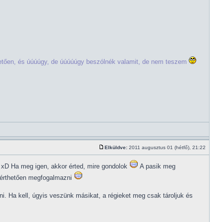
lletően, és úúúúgy, de úúúúúgy beszólnék valamit, de nem teszem
Elküldve:
2011 augusztus 01 (hétfő), 21:22
xD Ha meg igen, akkor érted, mire gondolok
A pasik meg
a érthetően megfogalmazni
i. Ha kell, úgyis veszünk másikat, a régieket meg csak tároljuk és