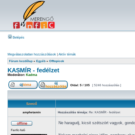
Belépés
Megválaszolatlan hozzászólások
|
Aktív témák
Fórum kezdőlap
»
Egyéb
»
Offtopicok
KASMÍR - fedélzet
Moderátor:
Kadma
Oldal:
5
/
105
[ 5246 hozzászólás ]
Szerző
amphetamin
Hozzászólás témája:
Re: KASMÍR - fedélzet
Ne haragudj, kicsit szétszórt vagyok, gond
Fanfic-faló