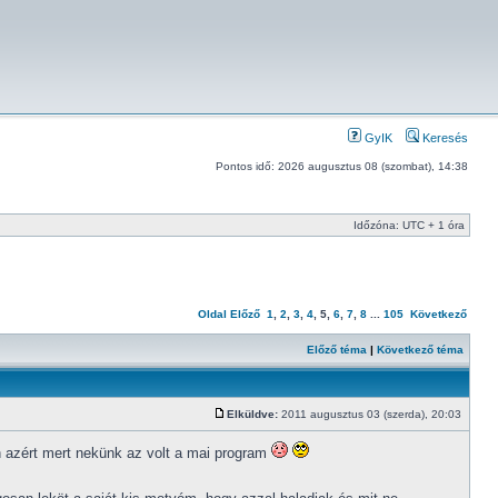
GyIK
Keresés
Pontos idő: 2026 augusztus 08 (szombat), 14:38
Időzóna: UTC + 1 óra
Oldal
Előző
1
,
2
,
3
,
4
,
5
,
6
,
7
,
8
...
105
Következő
Előző téma
|
Következő téma
Elküldve:
2011 augusztus 03 (szerda), 20:03
án azért mert nekünk az volt a mai program