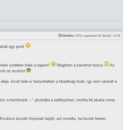
Elküldve:
2011 augusztus 02 (kedd), 12:36
tnál egy privit
s máris szebben indul a napom!
Megittam a kávémat hozzá
Az
esíti az eszközt
eje, kicsit bele is bonyolódtam a fáradtság miatt, így nem sikerült a
sz a kerítésünk -.-" piszkálta a redőnyömet, mintha fel akarta volna
Kíváncsi leszek! Anyunak bejött, azt mondta, ha hiszek benne,