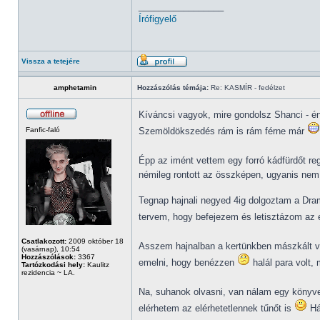
_________________
Írófigyelő
Vissza a tetejére
amphetamin
Hozzászólás témája:
Re: KASMÍR - fedélzet
Kíváncsi vagyok, mire gondolsz Shanci - é
Fanfic-faló
Szemöldökszedés rám is rám férne már
Épp az imént vettem egy forró kádfürdőt re
némileg rontott az összképen, ugyanis nem 
Tegnap hajnali negyed 4ig dolgoztam a Drami
tervem, hogy befejezem és letisztázom az 
Csatlakozott:
2009 október 18
Asszem hajnalban a kertünkben mászkált v
(vasárnap), 10:54
Hozzászólások:
3367
emelni, hogy benézzen
halál para volt, 
Tartózkodási hely:
Kaulitz
rezidencia ~ LA.
Na, suhanok olvasni, van nálam egy könyvec
elérhetem az elérhetetlennek tűnőt is
Há