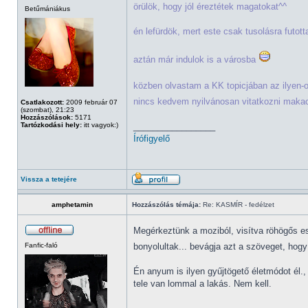
örülök, hogy jól éreztétek magatokat^^
Betűmániákus
én lefürdök, mert este csak tusolásra futo
aztán már indulok is a városba
közben olvastam a KK topicjában az ilyen-
nincs kedvem nyilvánosan vitatkozni makacs
Csatlakozott:
2009 február 07
(szombat), 21:23
Hozzászólások:
5171
Tartózkodási hely:
itt vagyok:)
_________________
Írófigyelő
Vissza a tetejére
amphetamin
Hozzászólás témája:
Re: KASMÍR - fedélzet
Megérkeztünk a moziból, visítva röhögős e
Fanfic-faló
bonyolultak... bevágja azt a szöveget, ho
Én anyum is ilyen gyűjtögető életmódot él.
tele van lommal a lakás. Nem kell.