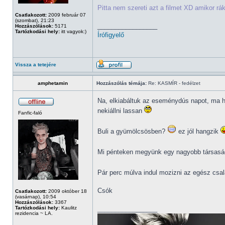
Pitta nem szereti azt a filmet XD amikor r
Csatlakozott:
2009 február 07
(szombat), 21:23
_________________
Hozzászólások:
5171
Tartózkodási hely:
itt vagyok:)
Írófigyelő
Vissza a tetejére
amphetamin
Hozzászólás témája:
Re: KASMÍR - fedélzet
Na, elkiabáltuk az eseménydús napot, ma h
nekiállni lassan
Fanfic-faló
Buli a gyümölcsösben?
ez jól hangzik
Mi pénteken megyünk egy nagyobb társaság
Pár perc múlva indul mozizni az egész csa
Csók
Csatlakozott:
2009 október 18
(vasárnap), 10:54
Hozzászólások:
3367
Tartózkodási hely:
Kaulitz
_________________
rezidencia ~ LA.