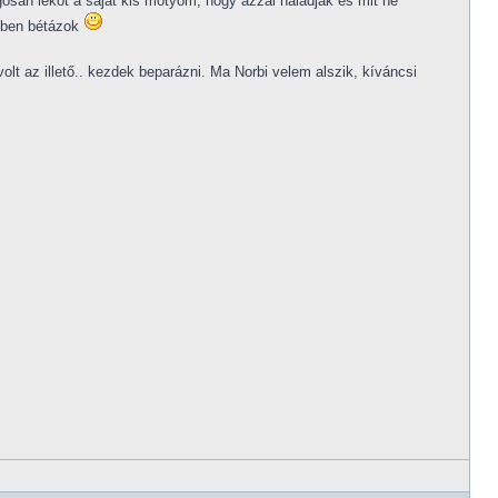
osan leköt a saját kis motyóm, hogy azzal haladjak és mit ne
zben bétázok
 az illető.. kezdek beparázni. Ma Norbi velem alszik, kíváncsi