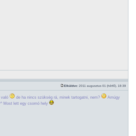
Elküldve:
2011 augusztus 01 (hétfő), 18:39
 való
de ha nincs szükség rá, minek tartogatni, nem?
Amúgy
y^^ Most lett egy csomó hely