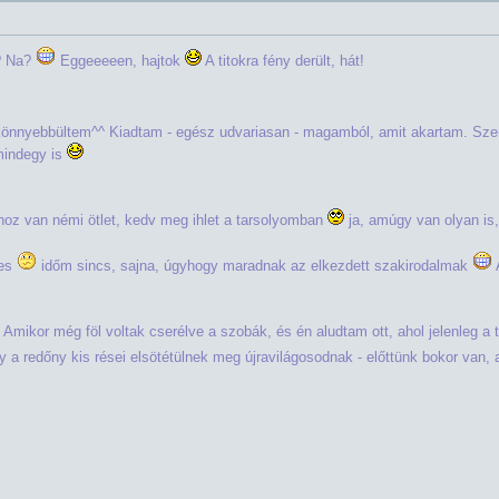
n? Na?
Eggeeeeen, hajtok
A titokra fény derült, hát!
önnyebbültem^^ Kiadtam - egész udvariasan - magamból, amit akartam. Szem
mindegy is
hoz van némi ötlet, kedv meg ihlet a tarsolyomban
ja, amúgy van olyan is,
mes
időm sincs, sajna, úgyhogy maradnak az elkezdett szakirodalmak
Amikor még föl voltak cserélve a szobák, és én aludtam ott, ahol jelenleg a 
a redőny kis rései elsötétülnek meg újravilágosodnak - előttünk bokor van, a