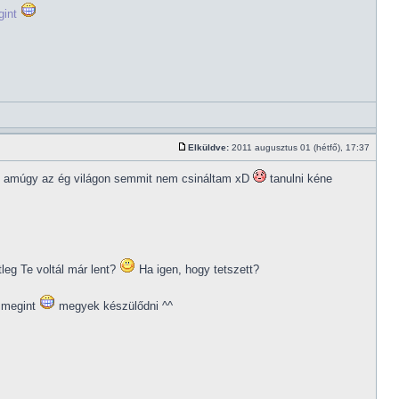
gint
Elküldve:
2011 augusztus 01 (hétfő), 17:37
 de amúgy az ég világon semmit nem csináltam xD
tanulni kéne
leg Te voltál már lent?
Ha igen, hogy tetszett?
i megint
megyek készülődni ^^