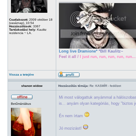
_________________
Csatlakozott:
2009 október 18
(vasárnap), 10:54
Hozzászólások:
3367
Tartózkodási hely:
Kaulitz
rezidencia ~ LA.
Long live Dramione*
*Bill Kaulitz~
Feel it all /
I just run, run, run, run, run...
Vissza a tetejére
shanon widow
Hozzászólás témája:
Re: KASMÍR - fedélzet
Mi most válogattuk anyámmal a hálószobas
is... anyám olyan kategóriás, hogy "biztos
Betűmániákus
Én nem írtam
Jó mozizást!