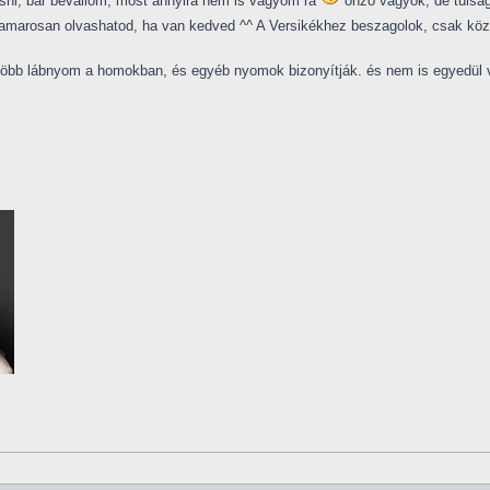
ni, bár bevallom, most annyira nem is vágyom rá
önző vagyok, de túlság
marosan olvashatod, ha van kedved ^^ A Versikékhez beszagolok, csak kö
bb lábnyom a homokban, és egyéb nyomok bizonyítják. és nem is egyedül volt