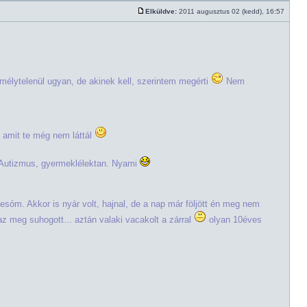
Elküldve:
2011 augusztus 02 (kedd), 16:57
élytelenül ugyan, de akinek kell, szerintem megérti
Nem
 amit te még nem láttál
Autizmus, gyermeklélektan. Nyami
tesóm. Akkor is nyár volt, hajnal, de a nap már följött én meg nem
z meg suhogott... aztán valaki vacakolt a zárral
olyan 10éves