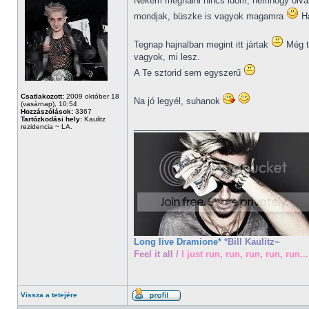
Nekem meghalni nincs időm, nemhogy olvas
mondjak, büszke is vagyok magamra
Ha
Tegnap hajnalban megint itt jártak
Még tö
vagyok, mi lesz.
A Te sztorid sem egyszerű
Csatlakozott:
2009 október 18
Na jó legyél, suhanok
(vasárnap), 10:54
Hozzászólások:
3367
Tartózkodási hely:
Kaulitz
_________________
rezidencia ~ LA.
Long live Dramione*
*Bill Kaulitz~
Feel it all /
I just run, run, run, run, run...
Vissza a tetejére