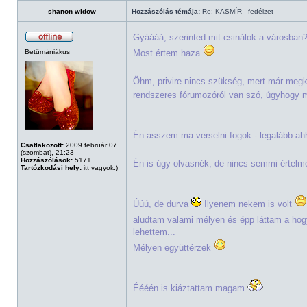
shanon widow
Hozzászólás témája:
Re: KASMÍR - fedélzet
Gyáááá, szerinted mit csinálok a városba
Betűmániákus
Most értem haza
Öhm, privire nincs szükség, mert már megk
rendszeres fórumozóról van szó, úgyhogy 
Én asszem ma verselni fogok - legalább ah
Csatlakozott:
2009 február 07
(szombat), 21:23
Hozzászólások:
5171
Én is úgy olvasnék, de nincs semmi értel
Tartózkodási hely:
itt vagyok:)
Úúú, de durva
Ilyenem nekem is volt
aludtam valami mélyen és épp láttam a hogy 
lehettem...
Mélyen együttérzek
Éééén is kiáztattam magam