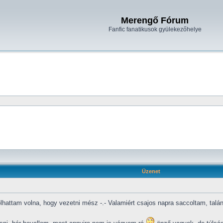
Merengő Fórum
Fanfic fanatikusok gyülekezőhelye
Üzenet
olhattam volna, hogy vezetni mész -.- Valamiért csajos napra saccoltam, tal