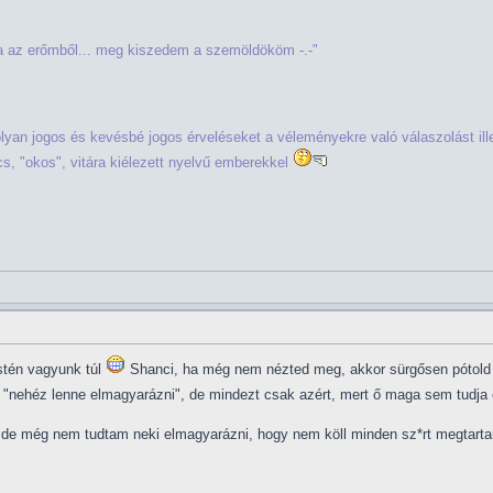
tta az erőmből... meg kiszedem a szemöldököm -.-"
olyan jogos és kevésbé jogos érveléseket a véleményekre való válaszolást i
, "okos", vitára kiélezett nyelvű emberekkel
stén vagyunk túl
Shanci, ha még nem nézted meg, akkor sürgősen pótold 
gy "nehéz lenne elmagyarázni", de mindezt csak azért, mert ő maga sem tudj
, de még nem tudtam neki elmagyarázni, hogy nem köll minden sz*rt megtartan