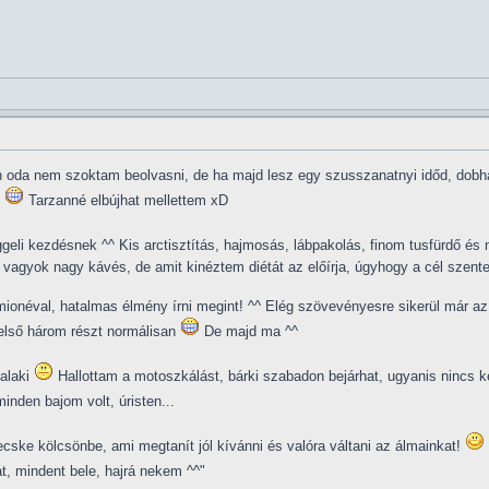
n oda nem szoktam beolvasni, de ha majd lesz egy szusszanatnyi időd, dobha
Tarzanné elbújhat mellettem xD
ggeli kezdésnek ^^ Kis arctisztítás, hajmosás, lábpakolás, finom tusfürdő é
vagyok nagy kávés, de amit kinéztem diétát az előírja, úgyhogy a cél szent
onéval, hatalmas élmény írni megint! ^^ Elég szövevényesre sikerül már az el
első három részt normálisan
De majd ma ^^
alaki
Hallottam a motoszkálást, bárki szabadon bejárhat, ugyanis nincs ké
minden bajom volt, úristen...
ske kölcsönbe, ami megtanít jól kívánni és valóra váltani az álmainkat!
t, mindent bele, hajrá nekem ^^"