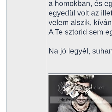
a homokban, és eg
egyedül volt az ill
velem alszik, kíván
A Te sztorid sem 
Na jó legyél, suh
______________