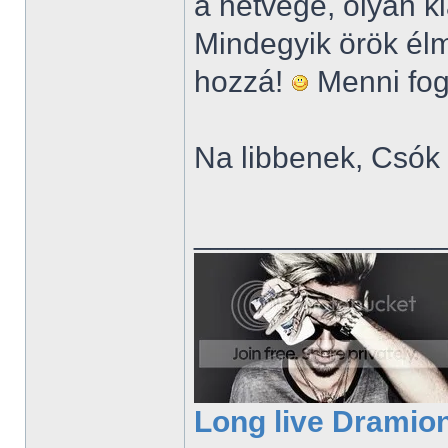
a hétvége, olyan kl
Mindegyik örök élm
hozzá!
Menni fog
Na libbenek, Csók
______________
Long live Dramio