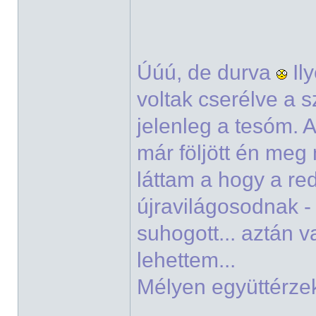
Úúú, de durva
Il
voltak cserélve a s
jelenleg a tesóm. A
már följött én me
láttam a hogy a re
újravilágosodnak -
suhogott... aztán v
lehettem...
Mélyen együttérz