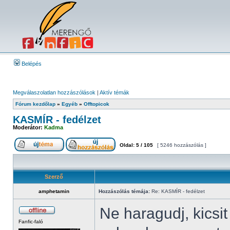
Belépés
Megválaszolatlan hozzászólások
|
Aktív témák
Fórum kezdőlap
»
Egyéb
»
Offtopicok
KASMÍR - fedélzet
Moderátor:
Kadma
Oldal:
5
/
105
[ 5246 hozzászólás ]
Szerző
amphetamin
Hozzászólás témája:
Re: KASMÍR - fedélzet
Ne haragudj, kicsi
Fanfic-faló