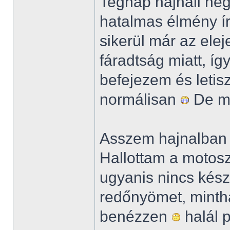
Tegnap hajnali ne
hatalmas élmény ír
sikerül már az elej
fáradtság miatt, íg
befejezem és letis
normálisan
De m
Asszem hajnalban 
Hallottam a motosz
ugyanis nincs kész 
redőnyömet, mintha
benézzen
halál p