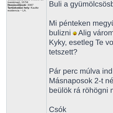
Buli a gyümölcsö
(vasárnap), 10:54
Hozzászólások:
3367
Tartózkodási hely:
Kaulitz
rezidencia ~ LA.
Mi pénteken megyü
bulizni
Alig várom
Kyky, esetleg Te vo
tetszett?
Pár perc múlva ind
Másnaposok 2-t né
beülök rá röhögni
Csók