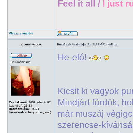
Feel it all /
I just r
Vissza a tetejére
shanon widow
Hozzászólás témája:
Re: KASMÍR - fedélzet
He-eló!
Betűmániákus
Kicsit ki vagyok p
Mindjárt fürdök, h
Csatlakozott:
2009 február 07
(szombat), 21:23
Hozzászólások:
5171
már muszáj végigcs
Tartózkodási hely:
itt vagyok:)
szerencse-kívánsá