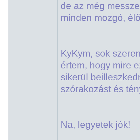
de az még messze v
minden mozgó, él
KyKym, sok szeren
értem, hogy mire e
sikerül beilleszked
szórakozást és tén
Na, legyetek jók!