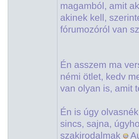
magamból, amit ak
akinek kell, szeri
fórumozóról van s
Én asszem ma vers
némi ötlet, kedv m
van olyan is, amit 
Én is úgy olvasné
sincs, sajna, úgyh
szakirodalmak
Au