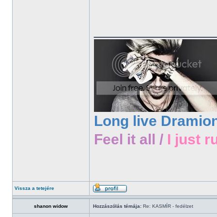
______________
Long live Dramio
Feel it all /
I just r
Vissza a tetejére
shanon widow
Hozzászólás témája:
Re: KASMÍR - fedélzet