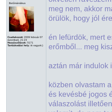
Betűmániákus
meg nem, akkor m
örülök, hogy jól é
én lefürdök, mert e
Csatlakozott:
2009 február 07
(szombat), 21:23
Hozzászólások:
5171
erőmből... meg ki
Tartózkodási hely:
itt vagyok:)
aztán már indulok 
közben olvastam a 
és kevésbé jogos 
válaszolást illető