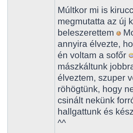
Múltkor mi is kiru
megmutatta az új ko
beleszerettem
Mo
annyira élvezte, h
én voltam a sofőr
mászkáltunk jobbr
élveztem, szuper vo
röhögtünk, hogy n
csinált nekünk forr
hallgattunk és kés
^^