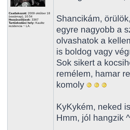
Csatlakozott:
2009 október 18
Shancikám, örülök,
(vasárnap), 10:54
Hozzászólások:
3367
Tartózkodási hely:
Kaulitz
rezidencia ~ LA.
egyre nagyobb a s
olvashatok a kell
is boldog vagy vég
Sok sikert a kocsi
remélem, hamar re
komoly
KyKykém, neked is
Hmm, jól hangzik 