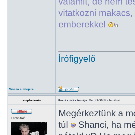
valamit, de nem t
vitatkozni makacs, 
emberekkel
______________
Írófigyelő
Vissza a tetejére
amphetamin
Hozzászólás témája:
Re: KASMÍR - fedélzet
Megérkeztünk a mo
Fanfic-faló
túl
Shanci, ha mé