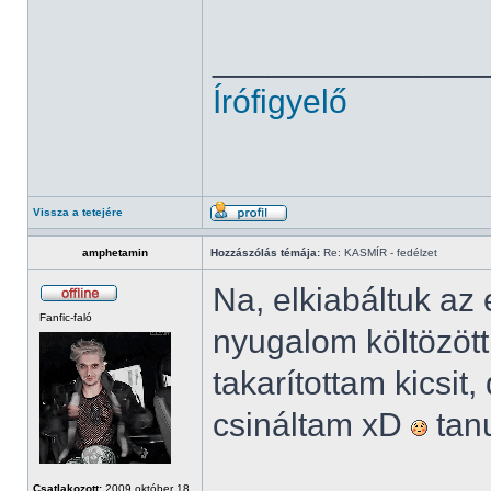
______________
Írófigyelő
Vissza a tetejére
amphetamin
Hozzászólás témája:
Re: KASMÍR - fedélzet
Na, elkiabáltuk a
Fanfic-faló
nyugalom költözött
takarítottam kicsi
csináltam xD
tanu
Csatlakozott:
2009 október 18