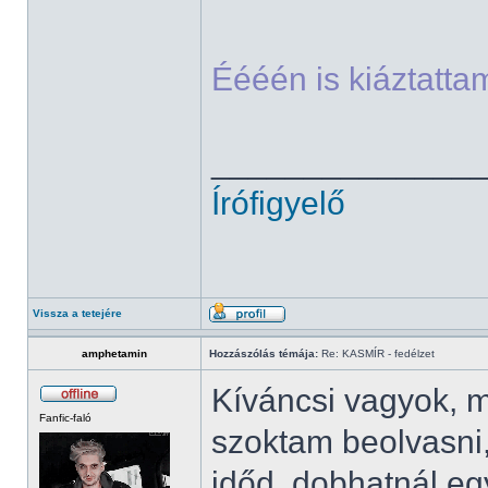
Éééén is kiáztat
______________
Írófigyelő
Vissza a tetejére
amphetamin
Hozzászólás témája:
Re: KASMÍR - fedélzet
Kíváncsi vagyok, 
Fanfic-faló
szoktam beolvasni,
időd, dobhatnál egy