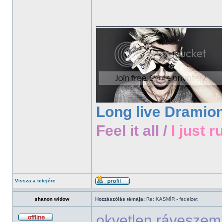
______________
Long live Dramio
Feel it all /
I just r
Vissza a tetejére
shanon widow
Hozzászólás témája:
Re: KASMÍR - fedélzet
okvetlen rávesze