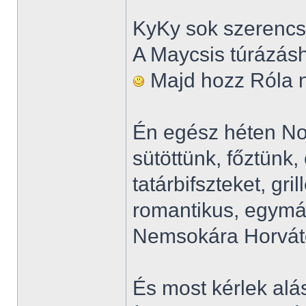
KyKy sok szerencsé
A Maycsis túrázásh
Majd hozz Róla né
Én egész héten No
sütöttünk, főztünk,
tatárbifszteket, gri
romantikus, egymá
Nemsokára Horvát
És most kérlek alá