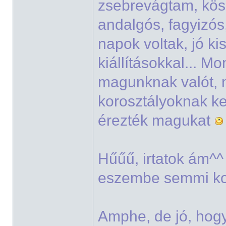
zsebrevágtam, k
andalgós, fagyizó
napok voltak, jó ki
kiállításokkal... M
magunknak valót, m
korosztályoknak ked
érezték magukat
Hűűű, irtatok ám^
eszembe semmi ko
Amphe, de jó, hog