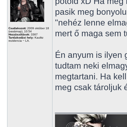
pótold xD Ha meg i
pasik meg bonyolul
"nehéz lenne elmag
Csatlakozott:
2009 október 18
mert ő maga sem t
(vasárnap), 10:54
Hozzászólások:
3367
Tartózkodási hely:
Kaulitz
rezidencia ~ LA.
Én anyum is ilyen 
tudtam neki elmagy
megtartani. Ha kell
meg csak tároljuk 
______________