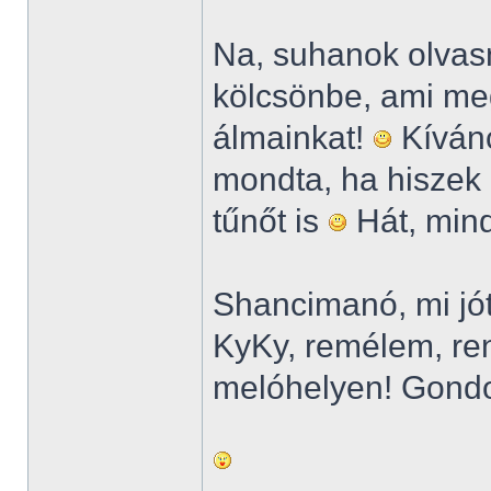
Na, suhanok olvas
kölcsönbe, ami megt
álmainkat!
Kívánc
mondta, ha hiszek 
tűnőt is
Hát, mind
Shancimanó, mi jót
KyKy, remélem, re
melóhelyen! Gondo