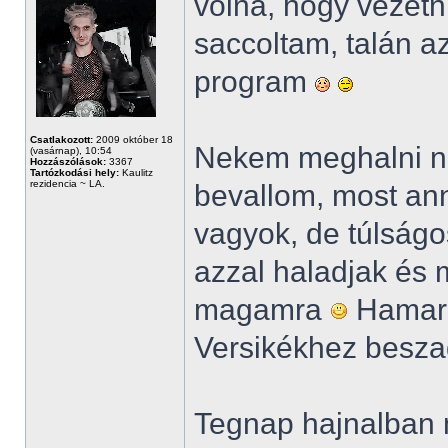
volna, hogy vezetn
saccoltam, talán a
program
Csatlakozott:
2009 október 18
Nekem meghalni ni
(vasárnap), 10:54
Hozzászólások:
3367
Tartózkodási hely:
Kaulitz
rezidencia ~ LA.
bevallom, most an
vagyok, de túlságo
azzal haladjak és 
magamra
Hamaro
Versikékhez besza
Tegnap hajnalban m