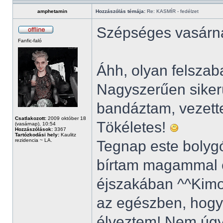
amphetamin
Hozzászólás témája:
Re: KASMÍR - fedélzet
Szépséges vasárna
Fanfic-faló
Áhh, olyan felszab
Nagyszerűen siker
bandáztam, vezette
Csatlakozott:
2009 október 18
Tökéletes!
(vasárnap), 10:54
Hozzászólások:
3367
Tartózkodási hely:
Kaulitz
rezidencia ~ LA.
Tegnap este bolygó
bírtam magammal é
éjszakában ^^Kimo
az egészben, hogy 
élveztem! Nem úgy,