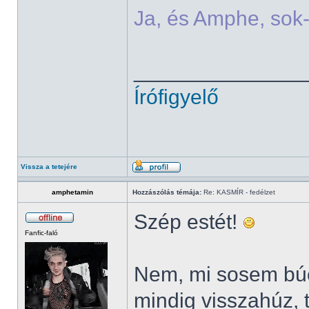
Ja, és Amphe, sok-
______________
Írófigyelő
Vissza a tetejére
amphetamin
Hozzászólás témája:
Re: KASMÍR - fedélzet
Szép estét!
Fanfic-faló
Nem, mi sosem búc
mindig visszahúz, 