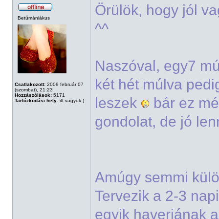
Örülök, hogy jól 
Betűmániákus
^^
Naszóval, egy7 mú
két hét múlva pedi
Csatlakozott:
2009 február 07
(szombat), 21:23
Hozzászólások:
5171
leszek
bár ez még
Tartózkodási hely:
itt vagyok:)
gondolat, de jó le
Amúgy semmi külön
Tervezik a 2-3 napi
egyik haverjának 