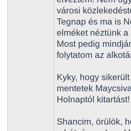
városi közlekedést
Tegnap és ma is N
elméket néztünk a
Most pedig mindjá
folytatom az alkotá
Kyky, hogy sikerült
mentetek Maycsival
Holnaptól kitartást
Shancim, örülök, h