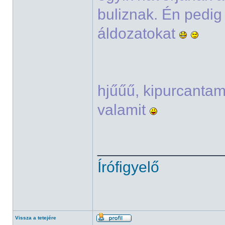
buliznak. Én pedi
áldozatokat
hjűűű, kipurcanta
valamit
______________
Írófigyelő
Vissza a tetejére