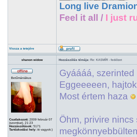
Long live Dramio
Feel it all /
I just r
Vissza a tetejére
shanon widow
Hozzászólás témája:
Re: KASMÍR - fedélzet
Gyáááá, szerinted
Betűmániákus
Eggeeeeen, hajto
Most értem haza
Öhm, privire nincs
Csatlakozott:
2009 február 07
(szombat), 21:23
Hozzászólások:
5171
megkönnyebbültem^
Tartózkodási hely:
itt vagyok:)