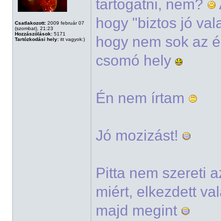
tartogatni, nem?
hogy "biztos jó val
Csatlakozott:
2009 február 07
(szombat), 21:23
Hozzászólások:
5171
hogy nem sok az ér
Tartózkodási hely:
itt vagyok:)
csomó hely
Én nem írtam
Jó mozizást!
Pitta nem szereti 
miért, elkezdett v
majd megint