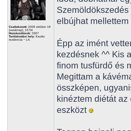
Szemöldökszedés 
elbújhat mellettem
Csatlakozott:
2009 október 18
(vasárnap), 10:54
Hozzászólások:
3367
Tartózkodási hely:
Kaulitz
rezidencia ~ LA.
Épp az imént vette
kezdésnek ^^ Kis a
finom tusfürdő és
Megittam a kávém
összképen, ugyani
kinéztem diétát az 
eszközt