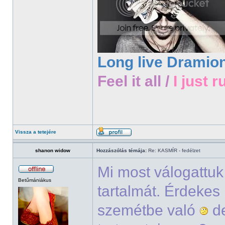
Long live Dramio
Feel it all /
I just r
Vissza a tetejére
shanon widow
Hozzászólás témája:
Re: KASMÍR - fedélzet
Mi most válogattu
Betűmániákus
tartalmát. Érdekes
szemétbe való
de