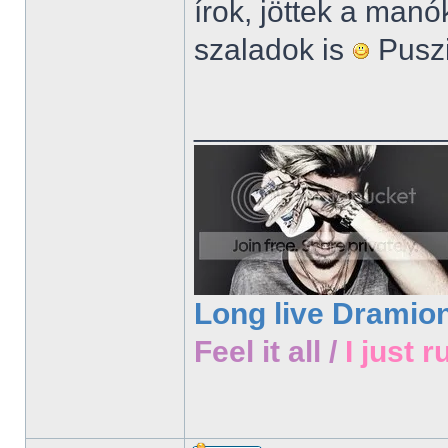
írok, jöttek a manó
szaladok is
Puszi
______________
Long live Dramio
Feel it all /
I just r