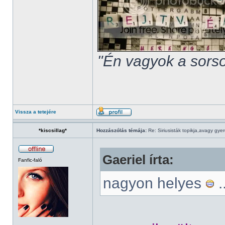
"Én vagyok a sorso
Vissza a tetejére
*kiscsillag*
Hozzászólás témája:
Re: Siriusisták topikja,avagy gye
Gaeriel írta:
Fanfic-faló
nagyon helyes
.