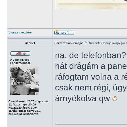
Vissza a tetejére
Gaeriel
Hozzászólás témája:
Re: Siriusisták topikja,avagy gye
na, de telefonban
A Legnagyobb
Fandomvadász
hát drágám a pane
ráfogtam volna a ré
csak nem régi, úg
árnyékolva qw
Csatlakozott:
2007 augusztus
12 (vasárnap), 20:09
Hozzászólások:
1994
Tartózkodási hely:
GSZ
miskolci ablakpárkánya
______________