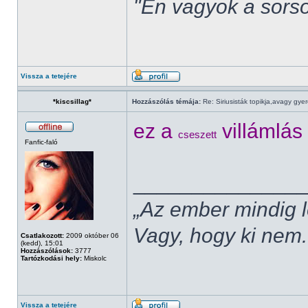
"Én vagyok a sorso
Vissza a tetejére
*kiscsillag*
Hozzászólás témája:
Re: Siriusisták topikja,avagy gye
ez a
villámlás
cseszett
Fanfic-faló
______________
„Az ember mindig l
Vagy, hogy ki nem.
Csatlakozott:
2009 október 06
(kedd), 15:01
Hozzászólások:
3777
Tartózkodási hely:
Miskolc
Vissza a tetejére