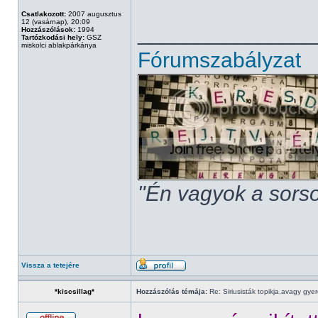
Csatlakozott:
2007 augusztus
12 (vasárnap), 20:09
______________
Hozzászólások:
1994
Tartózkodási hely:
GSZ
miskolci ablakpárkánya
Fórumszabályzat
"Én vagyok a sorso
Vissza a tetejére
*kiscsillag*
Hozzászólás témája:
Re: Siriusisták topikja,avagy gye