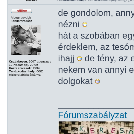
de gondolom, anny
A Legnagyobb
Fandomvadász
nézni
hát a szobában eg
érdeklem, az tesóm
ihajj
de tény, az 
Csatlakozott:
2007 augusztus
12 (vasárnap), 20:09
nekem van annyi e
Hozzászólások:
1994
Tartózkodási hely:
GSZ
miskolci ablakpárkánya
dolgokat
______________
Fórumszabályzat