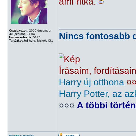
ami ritka.
______________
Csatlakozott:
2009 december
Nincs fontosabb d
30 (szerda), 21:04
Hozzászólások:
5117
Tartózkodási hely:
Miskolc City
Írásaim, fordításai
Harry új otthona
¤
Harry Potter, az az
¤¤¤
A többi törté
Vissza a tetejére