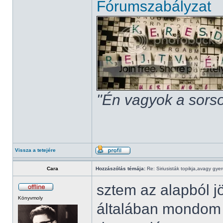
Fórumszabályzat
"Én vagyok a sorso
Vissza a tetejére
Cara
Hozzászólás témája:
Re: Siriusisták topikja,avagy gye
sztem az alapból j
Könyvmoly
általában mondom 