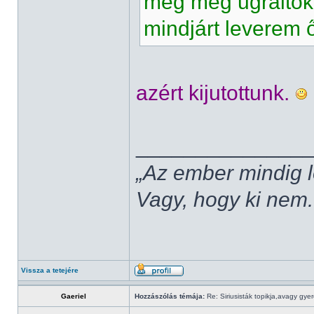
meg még ugráltok 
mindjárt leverem 
azért kijutottunk.
______________
„Az ember mindig l
Vagy, hogy ki nem.
Vissza a tetejére
Gaeriel
Hozzászólás témája:
Re: Siriusisták topikja,avagy gye