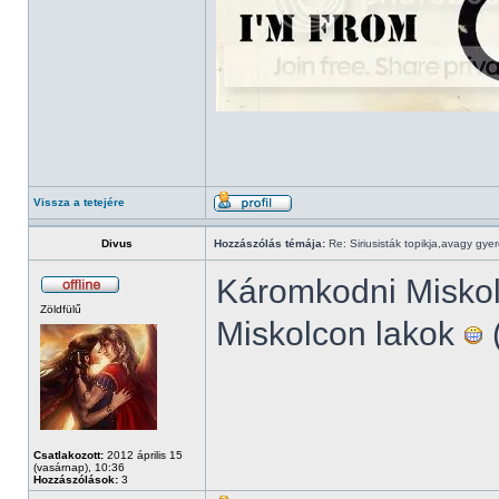
Vissza a tetejére
Divus
Hozzászólás témája:
Re: Siriusisták topikja,avagy gye
Káromkodni Misko
Zöldfülű
Miskolcon lakok
(
Csatlakozott:
2012 április 15
(vasárnap), 10:36
Hozzászólások:
3