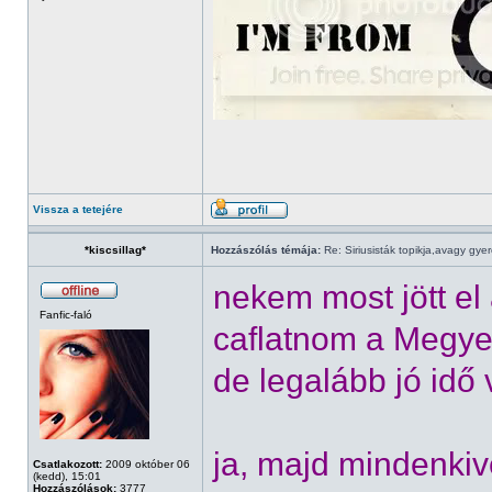
Vissza a tetejére
*kiscsillag*
Hozzászólás témája:
Re: Siriusisták topikja,avagy gye
nekem most jött el 
Fanfic-faló
caflatnom a Megyei
de legalább jó idő v
ja, majd mindenkive
Csatlakozott:
2009 október 06
(kedd), 15:01
Hozzászólások:
3777