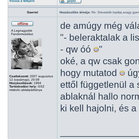
Vissza a tetejére
Gaeriel
Hozzászólás témája:
Re: Siriusisták topikja,avagy gye
de amúgy még vála
A Legnagyobb
Fandomvadász
"- beleraktalak a l
- qw óó
"
oké, a qw csak gon
hogy mutatod
úgy
Csatlakozott:
2007 augusztus
12 (vasárnap), 20:09
ettől függetlenül 
Hozzászólások:
1994
Tartózkodási hely:
GSZ
miskolci ablakpárkánya
ablaknál hallo nor
ki kell hajolni, és 
______________