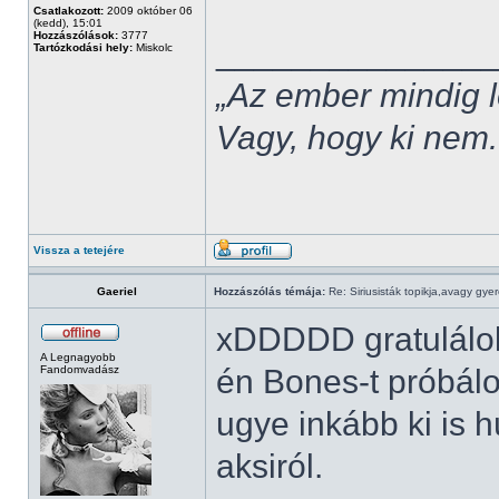
Csatlakozott:
2009 október 06
(kedd), 15:01
Hozzászólások:
3777
______________
Tartózkodási hely:
Miskolc
„Az ember mindig l
Vagy, hogy ki nem.
Vissza a tetejére
Gaeriel
Hozzászólás témája:
Re: Siriusisták topikja,avagy gye
xDDDDD gratulálok
A Legnagyobb
Fandomvadász
én Bones-t próbál
ugye inkább ki is 
aksiról.