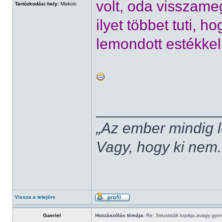
volt, oda visszame
Tartózkodási hely:
Miskolc
ilyet többet tuti, 
lemondott estékkel
______________
„Az ember mindig l
Vagy, hogy ki nem.
Vissza a tetejére
Gaeriel
Hozzászólás témája:
Re: Siriusisták topikja,avagy gye