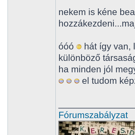
nekem is kéne bea
hozzákezdeni...ma
óóó
hát így van,
különböző társasá
ha minden jól meg
el tudom kép
______________
Fórumszabályzat