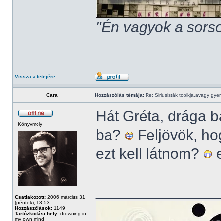
"Én vagyok a sorso
Vissza a tetejére
Cara
Hozzászólás témája:
Re: Siriusisták topikja,avagy gye
Hát Gréta, drága b
Könyvmoly
ba?
Feljövök, ho
ezt kell látnom?
e
______________
Csatlakozott:
2006 március 31
(péntek), 13:53
Hozzászólások:
1149
Tartózkodási hely:
drowning in
my own mind