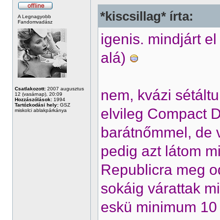
*kiscsillag* írta:
A Legnagyobb
Fandomvadász
igenis. mindjárt 
alá)
Csatlakozott:
2007 augusztus
nem, kvázi sétáltu
12 (vasárnap), 20:09
Hozzászólások:
1994
Tartózkodási hely:
GSZ
elvileg Compact D
miskolci ablakpárkánya
barátnőmmel, de 
pedig azt látom m
Republicra meg o
sokáig várattak mi
eskü minimum 10 p