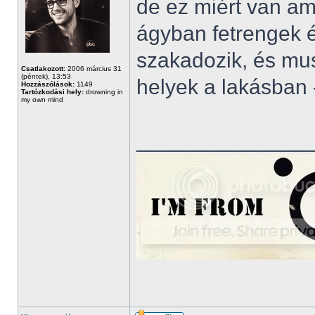
de ez miért van a
ágyban fetrengek 
szakadozik, és mus
Csatlakozott:
2006 március 31
(péntek), 13:53
helyek a lakásban -
Hozzászólások:
1149
Tartózkodási hely:
drowning in
my own mind
______________