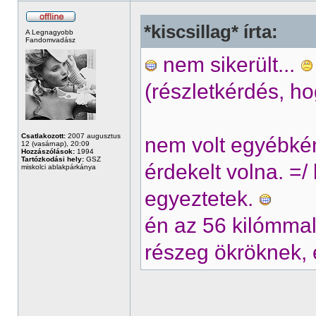
*kiscsillag* írta:
A Legnagyobb
Fandomvadász
nem sikerült...
(részletkérdés, h
Csatlakozott:
2007 augusztus
nem volt egyébkén
12 (vasárnap), 20:09
Hozzászólások:
1994
Tartózkodási hely:
GSZ
érdekelt volna. =
miskolci ablakpárkánya
egyeztetek.
én az 56 kilómma
részeg ökröknek, 