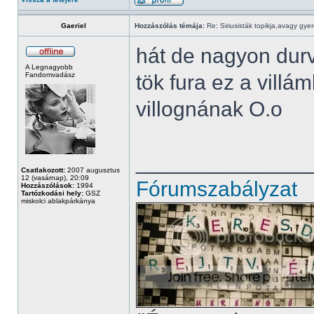
Gaeriel
Hozzászólás témája:
Re: Siriusisták topikja,avagy gye
hát de nagyon durv
A Legnagyobb
Fandomvadász
tök fura ez a vill
villognának O.o
______________
Csatlakozott:
2007 augusztus
12 (vasárnap), 20:09
Fórumszabályzat
Hozzászólások:
1994
Tartózkodási hely:
GSZ
miskolci ablakpárkánya