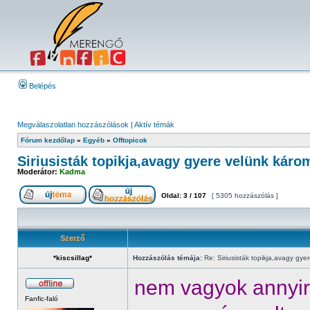
Belépés
Megválaszolatlan hozzászólások
|
Aktív témák
Fórum kezdőlap
»
Egyéb
»
Offtopicok
Siriusisták topikja,avagy gyere velünk káro
Moderátor:
Kadma
Oldal:
3
/
107
[ 5305 hozzászólás ]
Szerző
*kiscsillag*
Hozzászólás témája:
Re: Siriusisták topikja,avagy gye
nem vagyok annyira
Fanfic-faló