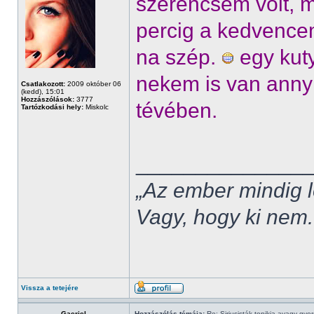
szerencsém volt, m
percig a kedvence
na szép.
egy kuty
nekem is van anny
Csatlakozott:
2009 október 06
(kedd), 15:01
Hozzászólások:
3777
tévében.
Tartózkodási hely:
Miskolc
______________
„Az ember mindig l
Vagy, hogy ki nem.
Vissza a tetejére
Gaeriel
Hozzászólás témája:
Re: Siriusisták topikja,avagy gye