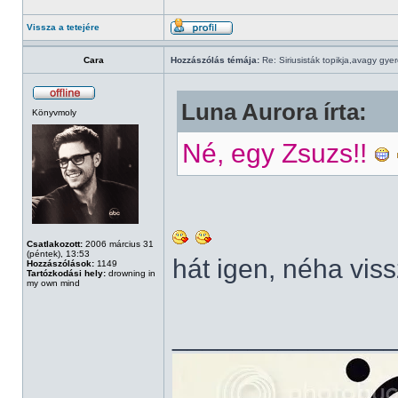
Vissza a tetejére
Cara
Hozzászólás témája:
Re: Siriusisták topikja,avagy gye
Luna Aurora írta:
Könyvmoly
Né, egy Zsuzs!!
Csatlakozott:
2006 március 31
(péntek), 13:53
hát igen, néha vis
Hozzászólások:
1149
Tartózkodási hely:
drowning in
my own mind
______________