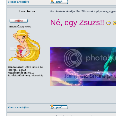
Vissza a tetejére
Luna Aurora
Hozzászólás témája:
Re: Siriusisták topikja,avagy gye
Né, egy Zsuzs!!
Billentyűzetgyilkos
______________
Csatlakozott:
2006 június 14
(szerda), 13:22
Hozzászólások:
6619
Tartózkodási hely:
Mesevilág
Vissza a tetejére