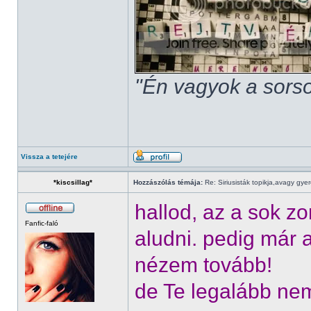
"Én vagyok a sorso
Vissza a tetejére
*kiscsillag*
Hozzászólás témája:
Re: Siriusisták topikja,avagy gye
hallod, az a sok 
Fanfic-faló
aludni. pedig már
nézem tovább!
de Te legalább ne