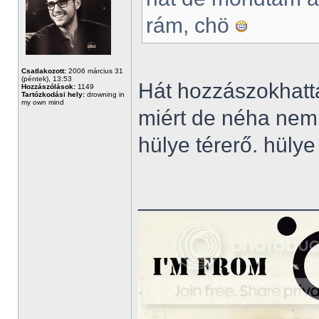
rám, chö
Csatlakozott:
2006 március 31
(péntek), 13:53
Hát hozzászokhatt
Hozzászólások:
1149
Tartózkodási hely:
drowning in
my own mind
miért de néha nem h
hülye térerő. hülye 
______________