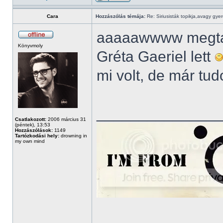
Cara
Hozzászólás témája:
Re: Siriusisták topikja,avagy gye
aaaaawwww megtalá
Könyvmoly
Gréta Gaeriel lett
mi volt, de már tu
______________
Csatlakozott:
2006 március 31
(péntek), 13:53
Hozzászólások:
1149
Tartózkodási hely:
drowning in
my own mind