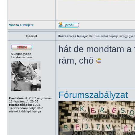
Vissza a tetejére
Gaeriel
Hozzászólás témája:
Re: Siriusisták topikja,avagy gye
hát de mondtam a 
A Legnagyobb
Fandomvadász
rám, chö
______________
Fórumszabályzat
Csatlakozott:
2007 augusztus
12 (vasárnap), 20:09
Hozzászólások:
1994
Tartózkodási hely:
GSZ
miskolci ablakpárkánya