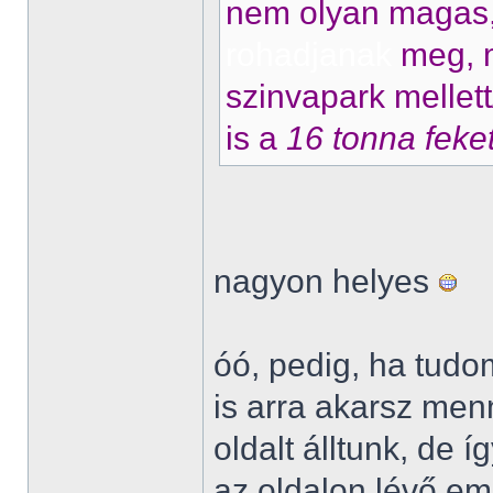
nem olyan magas, 
rohadjanak
meg, m
szinvapark mellet
is a
16 tonna feke
nagyon helyes
óó, pedig, ha tudo
is arra akarsz menn
oldalt álltunk, de í
az oldalon lévő em