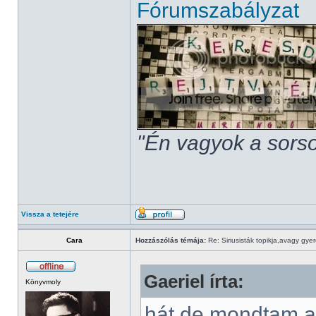
Fórumszabályzat
"Én vagyok a sorso
Vissza a tetejére
Cara
Hozzászólás témája:
Re: Siriusisták topikja,avagy gye
Gaeriel írta:
Könyvmoly
hát de mondtam a