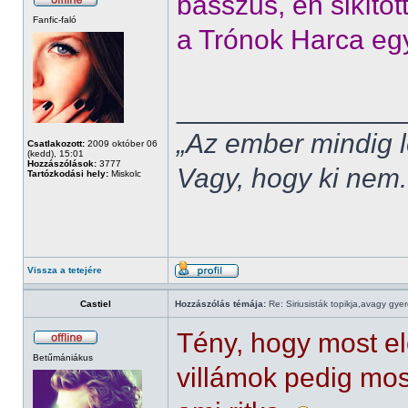
basszus, én sikíto
Fanfic-faló
a Trónok Harca együ
______________
„Az ember mindig l
Csatlakozott:
2009 október 06
(kedd), 15:01
Hozzászólások:
3777
Vagy, hogy ki nem.
Tartózkodási hely:
Miskolc
Vissza a tetejére
Castiel
Hozzászólás témája:
Re: Siriusisták topikja,avagy gye
Tény, hogy most el
Betűmániákus
villámok pedig mos