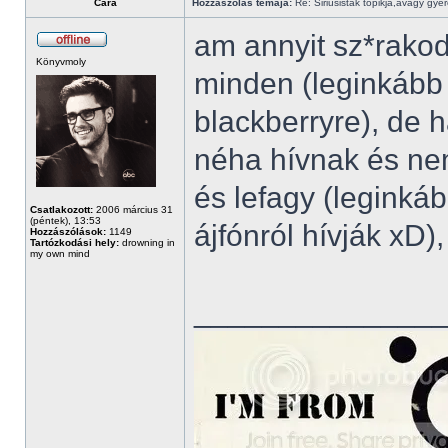
Cara
Hozzászólás témája:
Re: Siriusisták topikja,avagy gye
am annyit sz*rakod
Könyvmoly
minden (leginkább 
blackberryre), de 
néha hívnak és nem
és lefagy (legink
Csatlakozott:
2006 március 31
(péntek), 13:53
ájfónról hívják xD),
Hozzászólások:
1149
Tartózkodási hely:
drowning in
my own mind
______________