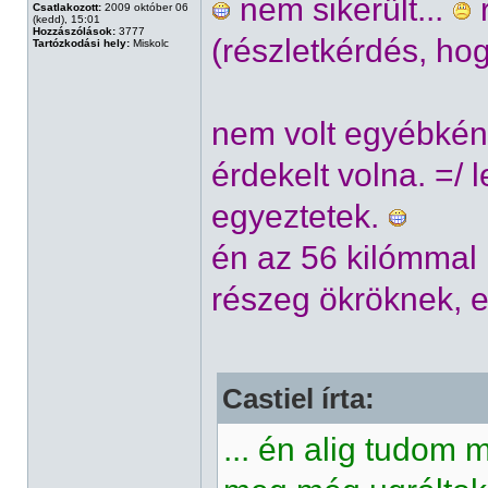
nem sikerült...
r
Csatlakozott:
2009 október 06
(kedd), 15:01
Hozzászólások:
3777
(részletkérdés, h
Tartózkodási hely:
Miskolc
nem volt egyébként
érdekelt volna. =/
egyeztetek.
én az 56 kilómmal
részeg ökröknek, e
Castiel írta:
... én alig tudom