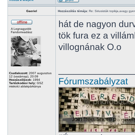
Gaeriel
Hozzászólás témája:
Re: Siriusisták topikja,avagy gye
hát de nagyon durv
A Legnagyobb
Fandomvadász
tök fura ez a vill
villognának O.o
______________
Csatlakozott:
2007 augusztus
12 (vasárnap), 20:09
Fórumszabályzat
Hozzászólások:
1994
Tartózkodási hely:
GSZ
miskolci ablakpárkánya