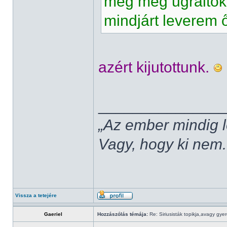
meg még ugráltok 
mindjárt leverem 
azért kijutottunk.
______________
„Az ember mindig l
Vagy, hogy ki nem.
Vissza a tetejére
Gaeriel
Hozzászólás témája:
Re: Siriusisták topikja,avagy gye