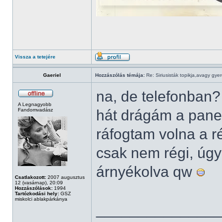
Vissza a tetejére
Gaeriel
Hozzászólás témája:
Re: Siriusisták topikja,avagy gye
na, de telefonban
A Legnagyobb
Fandomvadász
hát drágám a pane
ráfogtam volna a ré
csak nem régi, úg
árnyékolva qw
Csatlakozott:
2007 augusztus
12 (vasárnap), 20:09
Hozzászólások:
1994
Tartózkodási hely:
GSZ
miskolci ablakpárkánya
______________