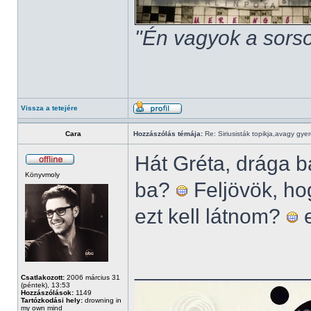
"Én vagyok a sorso
Vissza a tetejére
Cara
Hozzászólás témája:
Re: Siriusisták topikja,avagy gye
Hát Gréta, drága b
Könyvmoly
ba?
Feljövök, ho
ezt kell látnom?
e
______________
Csatlakozott:
2006 március 31
(péntek), 13:53
Hozzászólások:
1149
Tartózkodási hely:
drowning in
my own mind