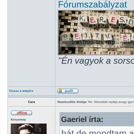
Fórumszabályzat
"Én vagyok a sorso
Vissza a tetejére
Cara
Hozzászólás témája:
Re: Siriusisták topikja,avagy gye
Gaeriel írta:
Könyvmoly
hát de mondtam a