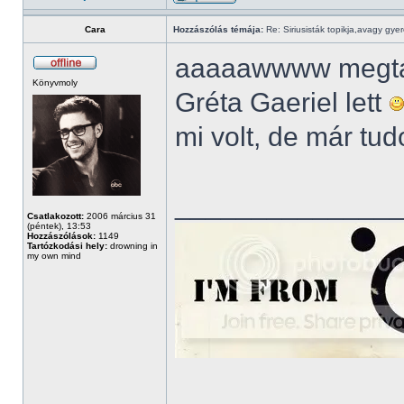
Cara
Hozzászólás témája:
Re: Siriusisták topikja,avagy gye
aaaaawwww megtalá
Könyvmoly
Gréta Gaeriel lett
mi volt, de már tu
______________
Csatlakozott:
2006 március 31
(péntek), 13:53
Hozzászólások:
1149
Tartózkodási hely:
drowning in
my own mind