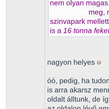
nem olyan magas, 
rohadjanak
meg, m
szinvapark mellet
is a
16 tonna feke
nagyon helyes
óó, pedig, ha tudo
is arra akarsz menn
oldalt álltunk, de í
az oldalon lévő em