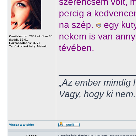
szerencsém volt, m
percig a kedvence
na szép.
egy kuty
nekem is van anny
Csatlakozott:
2009 október 06
(kedd), 15:01
Hozzászólások:
3777
tévében.
Tartózkodási hely:
Miskolc
______________
„Az ember mindig l
Vagy, hogy ki nem.
Vissza a tetejére
Gaeriel
Hozzászólás témája:
Re: Siriusisták topikja,avagy gye