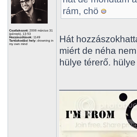
rám, chö
Csatlakozott:
2006 március 31
(péntek), 13:53
Hát hozzászokhatt
Hozzászólások:
1149
Tartózkodási hely:
drowning in
my own mind
miért de néha nem h
hülye térerő. hülye 
______________