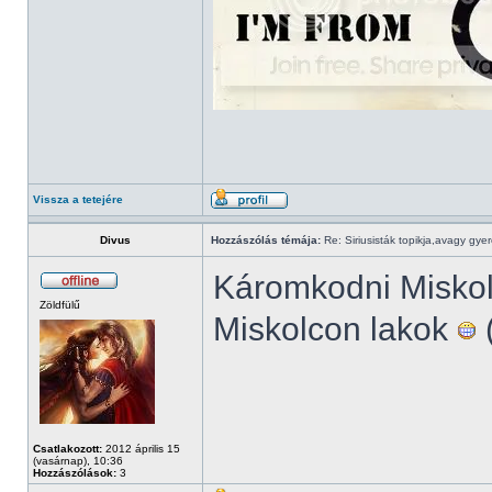
Vissza a tetejére
Divus
Hozzászólás témája:
Re: Siriusisták topikja,avagy gye
Káromkodni Misko
Zöldfülű
Miskolcon lakok
(
Csatlakozott:
2012 április 15
(vasárnap), 10:36
Hozzászólások:
3