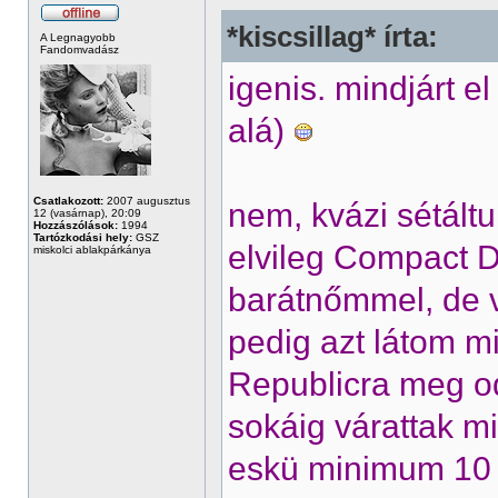
*kiscsillag* írta:
A Legnagyobb
Fandomvadász
igenis. mindjárt 
alá)
Csatlakozott:
2007 augusztus
nem, kvázi sétáltu
12 (vasárnap), 20:09
Hozzászólások:
1994
Tartózkodási hely:
GSZ
elvileg Compact D
miskolci ablakpárkánya
barátnőmmel, de 
pedig azt látom m
Republicra meg o
sokáig várattak mi
eskü minimum 10 p