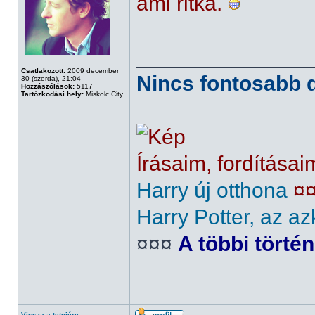
ami ritka.
______________
Csatlakozott:
2009 december
Nincs fontosabb d
30 (szerda), 21:04
Hozzászólások:
5117
Tartózkodási hely:
Miskolc City
Írásaim, fordításai
Harry új otthona
¤
Harry Potter, az az
¤¤¤
A többi törté
Vissza a tetejére