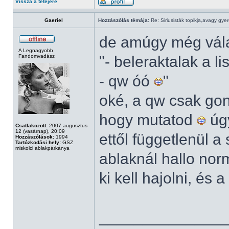
Vissza a tetejére
Gaeriel
Hozzászólás témája:
Re: Siriusisták topikja,avagy gye
de amúgy még vála
A Legnagyobb
Fandomvadász
"- beleraktalak a l
- qw óó
"
oké, a qw csak gon
hogy mutatod
úgy
Csatlakozott:
2007 augusztus
12 (vasárnap), 20:09
ettől függetlenül 
Hozzászólások:
1994
Tartózkodási hely:
GSZ
miskolci ablakpárkánya
ablaknál hallo nor
ki kell hajolni, és 
______________