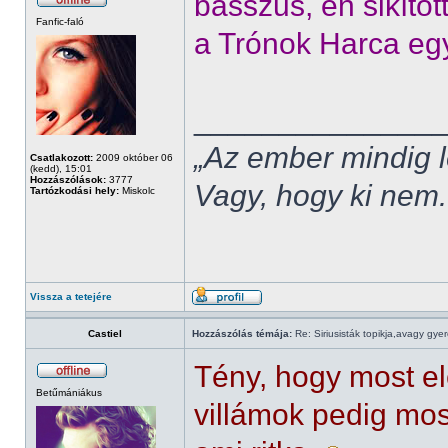
basszus, én sikíto
Fanfic-faló
a Trónok Harca együ
______________
„Az ember mindig l
Csatlakozott:
2009 október 06
(kedd), 15:01
Hozzászólások:
3777
Vagy, hogy ki nem.
Tartózkodási hely:
Miskolc
Vissza a tetejére
Castiel
Hozzászólás témája:
Re: Siriusisták topikja,avagy gye
Tény, hogy most el
Betűmániákus
villámok pedig mos