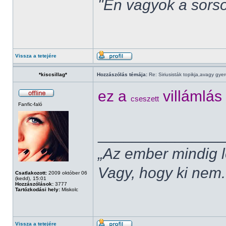
"Én vagyok a sorso
Vissza a tetejére
*kiscsillag*
Hozzászólás témája:
Re: Siriusisták topikja,avagy gye
ez a
villámlás
cseszett
Fanfic-faló
______________
„Az ember mindig l
Vagy, hogy ki nem.
Csatlakozott:
2009 október 06
(kedd), 15:01
Hozzászólások:
3777
Tartózkodási hely:
Miskolc
Vissza a tetejére