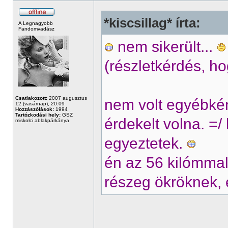
*kiscsillag* írta:
A Legnagyobb
Fandomvadász
nem sikerült...
(részletkérdés, h
Csatlakozott:
2007 augusztus
nem volt egyébkén
12 (vasárnap), 20:09
Hozzászólások:
1994
Tartózkodási hely:
GSZ
érdekelt volna. =
miskolci ablakpárkánya
egyeztetek.
én az 56 kilómma
részeg ökröknek, 