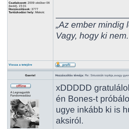
Csatlakozott:
2009 október 06
(kedd), 15:01
Hozzászólások:
3777
______________
Tartózkodási hely:
Miskolc
„Az ember mindig l
Vagy, hogy ki nem.
Vissza a tetejére
Gaeriel
Hozzászólás témája:
Re: Siriusisták topikja,avagy gye
xDDDDD gratulálok
A Legnagyobb
Fandomvadász
én Bones-t próbál
ugye inkább ki is 
aksiról.