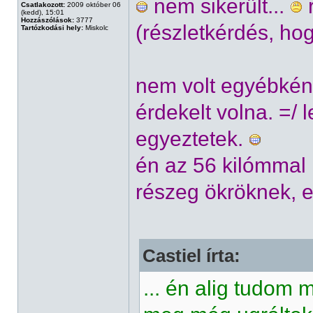
nem sikerült...
r
Csatlakozott:
2009 október 06
(kedd), 15:01
Hozzászólások:
3777
(részletkérdés, h
Tartózkodási hely:
Miskolc
nem volt egyébként
érdekelt volna. =/
egyeztetek.
én az 56 kilómmal
részeg ökröknek, e
Castiel írta:
... én alig tudom