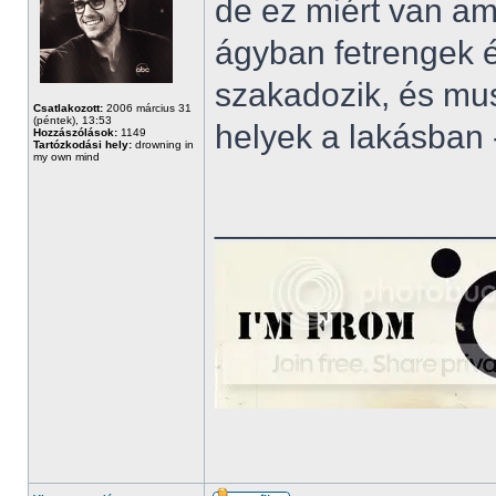
de ez miért van a
ágyban fetrengek 
szakadozik, és mus
Csatlakozott:
2006 március 31
(péntek), 13:53
helyek a lakásban -
Hozzászólások:
1149
Tartózkodási hely:
drowning in
my own mind
______________