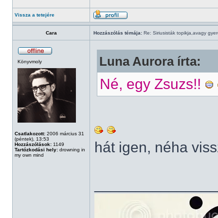
Vissza a tetejére
Cara
Hozzászólás témája:
Re: Siriusisták topikja,avagy gye
Luna Aurora írta:
Könyvmoly
Né, egy Zsuzs!!
Csatlakozott:
2006 március 31
(péntek), 13:53
hát igen, néha vis
Hozzászólások:
1149
Tartózkodási hely:
drowning in
my own mind
______________