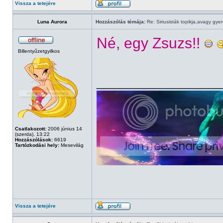
Vissza a tetejére
Luna Aurora
Hozzászólás témája:
Re: Siriusisták topikja,avagy gye
Né, egy Zsuzs!!
Billentyűzetgyilkos
______________
Csatlakozott:
2006 június 14
(szerda), 13:22
Hozzászólások:
6619
Tartózkodási hely:
Mesevilág
Vissza a tetejére