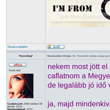
Vissza a tetejére
*kiscsillag*
Hozzászólás témája:
Re: Siriusisták topikja,avagy gye
nekem most jött el 
Fanfic-faló
caflatnom a Megyei
de legalább jó idő v
ja, majd mindenkive
Csatlakozott:
2009 október 06
(kedd), 15:01
Hozzászólások:
3777