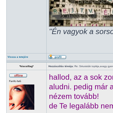
"Én vagyok a sorso
Vissza a tetejére
*kiscsillag*
Hozzászólás témája:
Re: Siriusisták topikja,avagy gye
hallod, az a sok 
Fanfic-faló
aludni. pedig már
nézem tovább!
de Te legalább ne