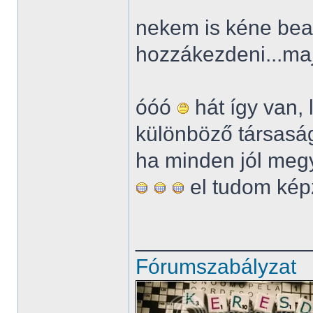
nekem is kéne bea
hozzákezdeni...ma
óóó
hát így van,
különböző társasá
ha minden jól meg
el tudom kép
______________
Fórumszabályzat