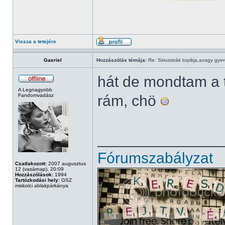
Vissza a tetejére
Gaeriel
Hozzászólás témája:
Re: Siriusisták topikja,avagy gye
hát de mondtam a 
A Legnagyobb
Fandomvadász
rám, chö
______________
Fórumszabályzat
Csatlakozott:
2007 augusztus
12 (vasárnap), 20:09
Hozzászólások:
1994
Tartózkodási hely:
GSZ
miskolci ablakpárkánya