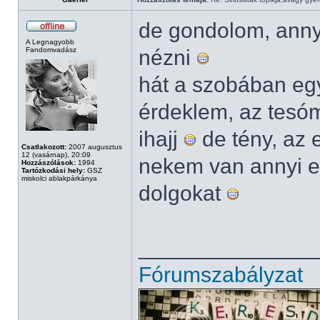
de gondolom, anny
A Legnagyobb
Fandomvadász
nézni
hát a szobában eg
érdeklem, az tesóm
ihajj
de tény, az 
Csatlakozott:
2007 augusztus
12 (vasárnap), 20:09
nekem van annyi e
Hozzászólások:
1994
Tartózkodási hely:
GSZ
miskolci ablakpárkánya
dolgokat
______________
Fórumszabályzat