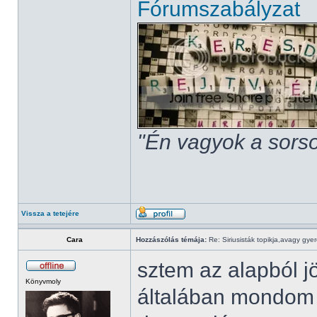
Fórumszabályzat
"Én vagyok a sorso
Vissza a tetejére
Cara
Hozzászólás témája:
Re: Siriusisták topikja,avagy gye
sztem az alapból j
Könyvmoly
általában mondom 