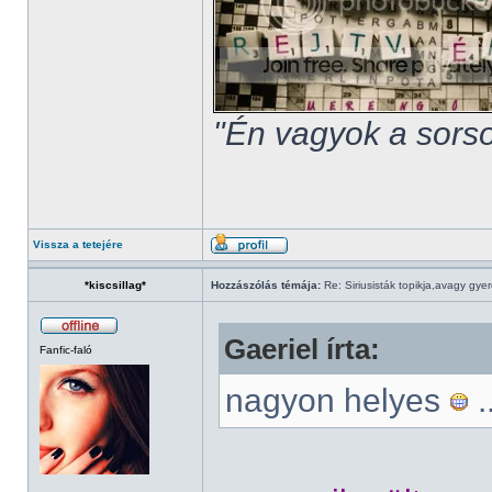
"Én vagyok a sorso
Vissza a tetejére
*kiscsillag*
Hozzászólás témája:
Re: Siriusisták topikja,avagy gye
Gaeriel írta:
Fanfic-faló
nagyon helyes
.