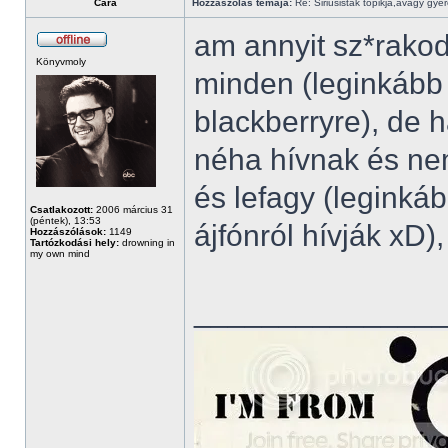
Cara
Hozzászólás témája:
Re: Siriusisták topikja,avagy gye
am annyit sz*rakod
Könyvmoly
minden (leginkább 
blackberryre), de 
néha hívnak és nem
és lefagy (legink
Csatlakozott:
2006 március 31
(péntek), 13:53
ájfónról hívják xD),
Hozzászólások:
1149
Tartózkodási hely:
drowning in
my own mind
______________