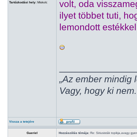
volt, oda visszame
Tartózkodási hely:
Miskolc
ilyet többet tuti, 
lemondott estékkel
______________
„Az ember mindig l
Vagy, hogy ki nem.
Vissza a tetejére
Gaeriel
Hozzászólás témája:
Re: Siriusisták topikja,avagy gye