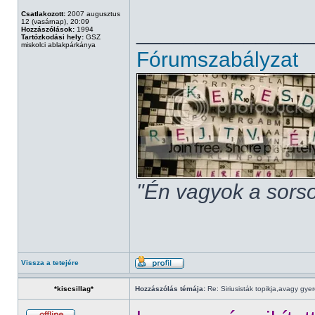
Csatlakozott:
2007 augusztus
12 (vasárnap), 20:09
______________
Hozzászólások:
1994
Tartózkodási hely:
GSZ
miskolci ablakpárkánya
Fórumszabályzat
"Én vagyok a sorso
Vissza a tetejére
*kiscsillag*
Hozzászólás témája:
Re: Siriusisták topikja,avagy gye