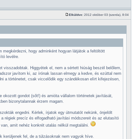
Elküldve:
2012 október 03 (szerda), 8:04
 megkérdezni, hogy adminként hogyan látjátok a feltöltött
tó levélre.
etet visszadobtak. Higgyétek el, nem a sértett hiúság beszél belőlem,
dszor javítom ki, az írónak lassan elmegy a kedve, és ezúttal nem
 a történetet, csak viccelődik egy szándékosan elírt kifejezésen,
okozott gondot (sőt!) és amióta vállalom történetek javítását,
amikben bizonytalannak érzem magam.
szokták engedni. Kérlek, írjatok egy útmutatót nekünk, önjelölt
a régiek precíz és elfogadható javítási módszereit és az elutasító
van, amit nehéz konkrét utalás nélkül megtalálni.
k kerüljenek fel, de a túlzásoknak nem vagyok híve.