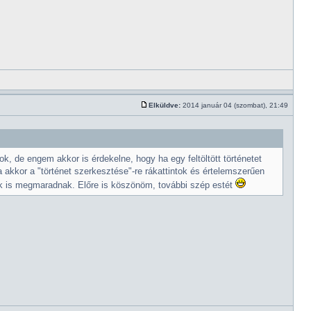
Elküldve:
2014 január 04 (szombat), 21:49
, de engem akkor is érdekelne, hogy ha egy feltöltött történetet
a akkor a "történet szerkesztése"-re rákattintok és értelemszerűen
ek is megmaradnak. Előre is köszönöm, további szép estét