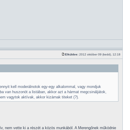
Elküldve:
2012 október 09 (kedd), 12:18
nnyit kell moderálnotok egy-egy alkalommal, vagy mondjuk
ba van huszonöt a listában, akkor azt a hármat megcsináljátok,
em vagytok aktívak, akkor kizárnak titeket (?).
aktív, nem vette ki a részét a közös munkából. A Merengőnek működnie