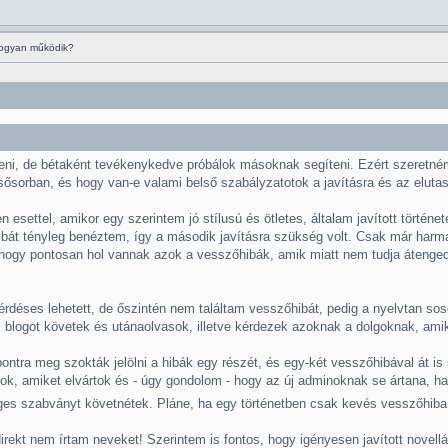
hogyan működik?
lteni, de bétaként tevékenykedve próbálok másoknak segíteni. Ezért szeretném
sősorban, és hogy van-e valami belső szabályzatotok a javításra és az elutasí
n esettel, amikor egy szerintem jó stílusú és ötletes, általam javított történ
bát tényleg benéztem, így a második javításra szükség volt. Csak már harma
ogy pontosan hol vannak azok a vesszőhibák, amik miatt nem tudja átengedni
rdéses lehetett, de őszintén nem találtam vesszőhibát, pedig a nyelvtan sose 
lt, blogot követek és utánaolvasok, illetve kérdezek azoknak a dolgoknak, 
ontra meg szokták jelölni a hibák egy részét, és egy-két vesszőhibával át is 
ok, amiket elvártok és - úgy gondolom - hogy az új adminoknak se ártana, ha 
éges szabványt követnétek. Pláne, ha egy történetben csak kevés vesszőhiba 
ekt nem írtam neveket! Szerintem is fontos, hogy igényesen javított novellá