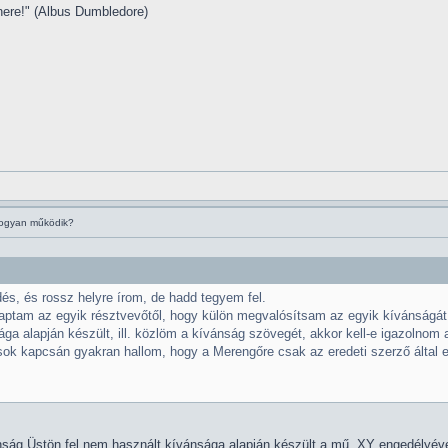
 here!" (Albus Dumbledore)
hogyan működik?
és, és rossz helyre írom, de hadd tegyem fel.
aptam az egyik résztvevőtől, hogy külön megvalósítsam az egyik kívánságát.
sága alapján készült, ill. közlöm a kívánság szövegét, akkor kell-e igazoln
sok kapcsán gyakran hallom, hogy a Merengőre csak az eredeti szerző által en
nság Üstön fel nem használt kívánsága alapján készült a mű, XY engedélyéve