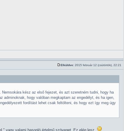
Elküldve:
2015 február 12 (csütörtök), 22:21
 Nemsokára kész az első fejezet, és azt szeretném tudni, hogy ha
om az adminoknak, hogy valóban megkaptam az engedélyt, és ha igen,
gedélyezett fordítást lehet csak feltölteni, és hogy ezt így meg úgy
l." vagy valami hasonló értelmű szöveget. Ez elég lesz.