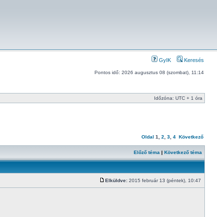
GyIK
Keresés
Pontos idő: 2026 augusztus 08 (szombat), 11:14
Időzóna: UTC + 1 óra
Oldal
1
,
2
,
3
,
4
Következő
Előző téma
|
Következő téma
Elküldve:
2015 február 13 (péntek), 10:47