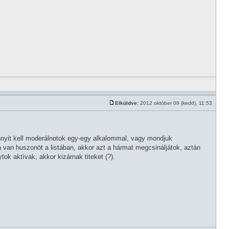
Elküldve:
2012 október 09 (kedd), 11:53
nyit kell moderálnotok egy-egy alkalommal, vagy mondjuk
 van huszonöt a listában, akkor azt a hármat megcsináljátok, aztán
ok aktívak, akkor kizárnak titeket (?).