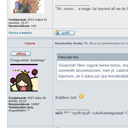
_________________
"Ah, music... a magic far beyond all we do
Csatlakozott:
2013 május 01
(szerda), 19:27
Hozzászólások:
140
Vissza a tetejére
Lilyana
Hozzászólás témája:
Re: Mi az az adminrendszer és 
Fairy tale írta:
Ó-nagy-admin "backstage"
Sziasztok! Nem vagyok benne biztos, hogy
szeretnék átszerkeszteni, mert pl. valaho
kijavítom, de ti utána azt újra lemoder
Küldtem üzit.
Csatlakozott:
2007 július 30
(hétfő), 19:22
Hozzászólások:
10887
Tartózkodási hely:
_________________
Angyalföldön ^^
wiiii ^^
* nyuff-nyuff: cukorkahangulaaat <