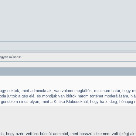
hogyan működik?
ogy nektek, mint adminoknak, van valami megkötés, minimum határ, hogy me
oda juttok a gép elé, és mondjuk van időtök három történet moderálására, hiá
 gondolom nincs olyan, mint a Kritika Klubosoknál, hogy ha x ideig, hónapig n
élda, hogy azért vettünk búcsút admintól, mert hosszú ideje nem volt (elég) 