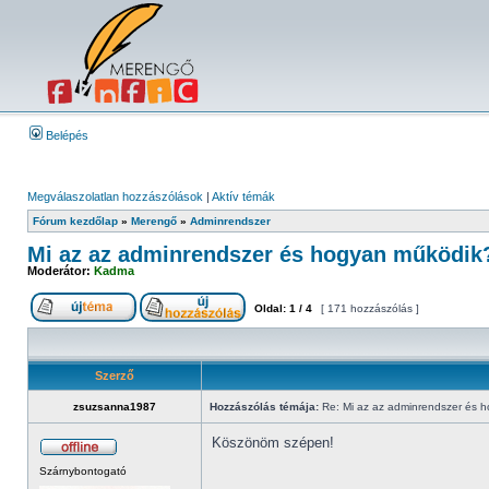
Belépés
Megválaszolatlan hozzászólások
|
Aktív témák
Fórum kezdőlap
»
Merengő
»
Adminrendszer
Mi az az adminrendszer és hogyan működik
Moderátor:
Kadma
Oldal:
1
/
4
[ 171 hozzászólás ]
Szerző
zsuzsanna1987
Hozzászólás témája:
Re: Mi az az adminrendszer és 
Köszönöm szépen!
Szárnybontogató
_________________