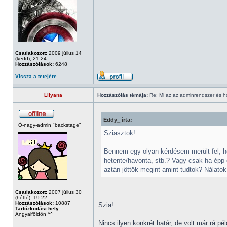
Csatlakozott:
2009 július 14
(kedd), 21:24
Hozzászólások:
6248
Vissza a tetejére
Lilyana
Hozzászólás témája:
Re: Mi az az adminrendszer és 
Eddy_ írta:
Ó-nagy-admin "backstage"
Sziasztok!
Bennem egy olyan kérdésem merült fel, h
hetente/havonta, stb.? Vagy csak ha épp 
aztán jöttök megint amint tudtok? Nálatok
Csatlakozott:
2007 július 30
(hétfő), 19:22
Hozzászólások:
10887
Szia!
Tartózkodási hely:
Angyalföldön ^^
Nincs ilyen konkrét határ, de volt már rá p