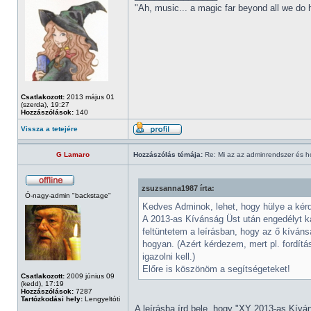
"Ah, music... a magic far beyond all we do
Csatlakozott:
2013 május 01
(szerda), 19:27
Hozzászólások:
140
Vissza a tetejére
G Lamaro
Hozzászólás témája:
Re: Mi az az adminrendszer és 
zsuzsanna1987 írta:
Ó-nagy-admin "backstage"
Kedves Adminok, lehet, hogy hülye a kérd
A 2013-as Kívánság Üst után engedélyt k
feltüntetem a leírásban, hogy az ő kíván
hogyan. (Azért kérdezem, mert pl. fordítá
igazolni kell.)
Előre is köszönöm a segítségeteket!
Csatlakozott:
2009 június 09
(kedd), 17:19
Hozzászólások:
7287
Tartózkodási hely:
Lengyeltóti
A leírásba írd bele, hogy "XY 2013-as Kívá