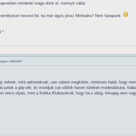
 alapvetően mindenki maga dönti el, mennyit vállal.
személyesen teszed fel, ha már úgyis jössz Meritalira? Nem harapunk.
3 *
hogyan működik?
gy nektek, mint adminoknak, van valami megkötés, minimum határ, hogy men
a juttok a gép elé, és mondjuk van időtök három történet moderálására, hiába
m nincs olyan, mint a Kritika Klubosoknál, hogy ha x ideig, hónapig nem vagyt