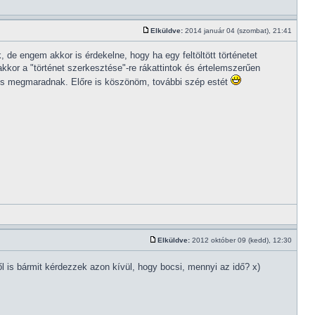
Elküldve:
2014 január 04 (szombat), 21:41
de engem akkor is érdekelne, hogy ha egy feltöltött történetet
akkor a "történet szerkesztése"-re rákattintok és értelemszerűen
 is megmaradnak. Előre is köszönöm, további szép estét
Elküldve:
2012 október 09 (kedd), 12:30
l is bármit kérdezzek azon kívül, hogy bocsi, mennyi az idő? x)