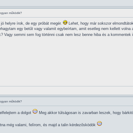
hogyan működik?
jó helyre írok, de egy próbát megér.
Lehet, hogy már sokszor elmondtátok, 
lehagytam egy betűt vagy valamit egybeírtam, amit esetleg nem kellett volna 
játok? Vagy semmi sem fog történni csak nem lesz benne hiba és a kommentek
hogyan működik?
elfelejtem a dolgot
Meg akkor túlságosan is zavarban leszek, hogy bárkitő
na még valami, felírom, és majd a talin kérdezősködök