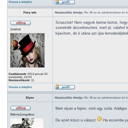
Vissza a tetejére
Fairy tale
Hozzászólás témája:
Re: Mi az az adminrendszer és 
Sziasztok! Nem vagyok benne biztos, hogy 
szeretnék átszerkeszteni, mert pl. valahol 
Zöldfülű
kijavítom, de ti utána azt újra lemoderál
Csatlakozott:
2014 január 02
(csütörtök), 23:03
Hozzászólások:
11
Vissza a tetejére
Elyes
Hozzászólás témája:
Re: Mi az az adminrendszer és 
Mert olyan a fejem, mint egy szita. Addigra 
Billentyűzetgyilkos
De azért köszi a választ
Ha eszembe jut