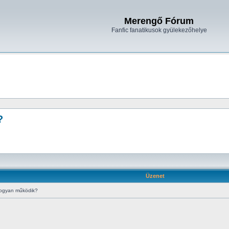
Merengő Fórum
Fanfic fanatikusok gyülekezőhelye
?
Üzenet
hogyan működik?