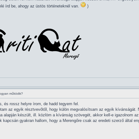
elé írd be, ahogy az üstös történeteknél van.
)
hogyan működik?
, és rossz helyre írom, de hadd tegyem fel.
tam az egyik résztvevőtől, hogy külön megvalósítsam az egyik kívánságát. N
ga alapján készült, ill. közlöm a kívánság szövegét, akkor kell-e igazolnom
k kapcsán gyakran hallom, hogy a Merengőre csak az eredeti szerző által enge