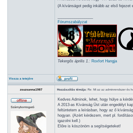
(A kívánságot pedig inkább az első fejezet 
_________________
Fórumszabályzat
Tekergős április 1.:
Roxfort Hangja
Vissza a tetejére
zsuzsanna1987
Hozzászólás témája:
Re: Mi az az adminrendszer és 
Kedves Adminok, lehet, hogy hülye a kérdés
A 2013-as Kívánság Üst után engedélyt kap
Szárnybontogató
feltüntetem a leírásban, hogy az ő kívánsá
hogyan. (Azért kérdezem, mert pl. fordításo
igazolni kell.)
Előre is köszönöm a segítségeteket!