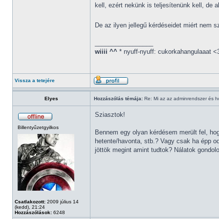
kell, ezért nekünk is teljesítenünk kell, de
De az ilyen jellegű kérdéseidet miért nem 
_________________
wiiii ^^
* nyuff-nyuff: cukorkahangulaaat <
Vissza a tetejére
Elyes
Hozzászólás témája:
Re: Mi az az adminrendszer és 
Sziasztok!
Billentyűzetgyilkos
Bennem egy olyan kérdésem merült fel, ho
hetente/havonta, stb.? Vagy csak ha épp od
jöttök megint amint tudtok? Nálatok gondolo
Csatlakozott:
2009 július 14
(kedd), 21:24
Hozzászólások:
6248