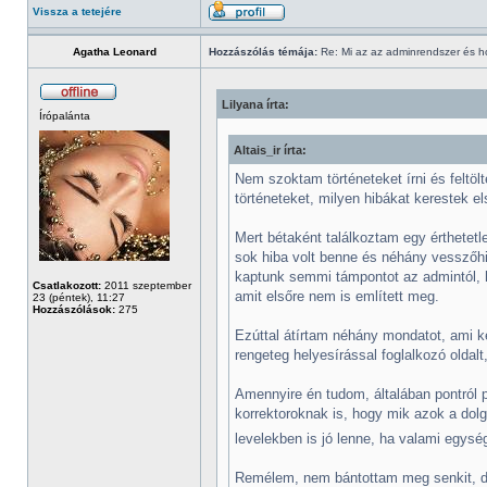
Vissza a tetejére
Agatha Leonard
Hozzászólás témája:
Re: Mi az az adminrendszer és 
Lilyana írta:
Írópalánta
Altais_ir írta:
Nem szoktam történeteket írni és feltö
történeteket, milyen hibákat kerestek el
Mert bétaként találkoztam egy érthetetle
sok hiba volt benne és néhány vesszőhi
kaptunk semmi támpontot az admintól, h
Csatlakozott:
2011 szeptember
amit elsőre nem is említett meg.
23 (péntek), 11:27
Hozzászólások:
275
Ezúttal átírtam néhány mondatot, ami ké
rengeteg helyesírással foglalkozó olda
Amennyire én tudom, általában pontról p
korrektoroknak is, hogy mik azok a dolg
levelekben is jó lenne, ha valami egys
Remélem, nem bántottam meg senkit, dir