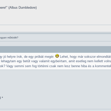
 here!" (Albus Dumbledore)
hogyan működik?
 jó helyre írok, de egy próbát megér.
Lehet, hogy már sokszor elmondtátok
l lehagytam egy betűt vagy valamit egybeírtam, amit esetleg nem kellett voln
áljátok? Vagy semmi sem fog történni csak nem lesz benne hiba és a komment
3 *