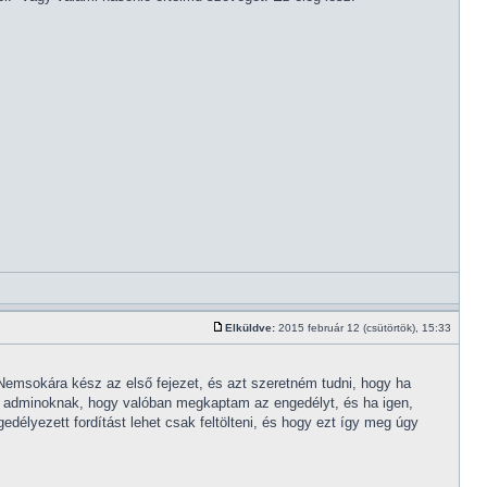
Elküldve:
2015 február 12 (csütörtök), 15:33
emsokára kész az első fejezet, és azt szeretném tudni, hogy ha
 az adminoknak, hogy valóban megkaptam az engedélyt, és ha igen,
délyezett fordítást lehet csak feltölteni, és hogy ezt így meg úgy