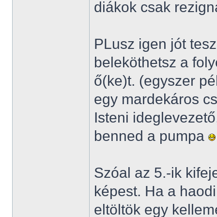
diákok csak rezign
PLusz igen jót tes
beleköthetsz a fol
ő(ke)t. (egyszer p
egy mardekáros cs
Isteni ideglevezet
benned a pumpa
Szóal az 5.-ik kife
képest. Ha a haodik
eltöltök egy kelle