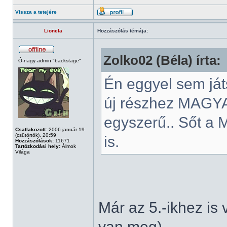
Vissza a tetejére
Lionela
Hozzászólás témája:
Zolko02 (Béla) írta:
Ó-nagy-admin "backstage"
Én eggyel sem ját
új részhez MAGY
egyszerű.. Sőt a 
Csatlakozott:
2006 január 19
(csütörtök), 20:59
is.
Hozzászólások:
11671
Tartózkodási hely:
Álmok
Világa
Már az 5.-ikhez is
van meg)