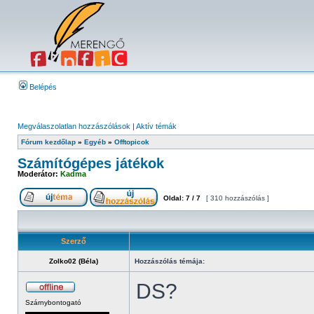
Belépés
Megválaszolatlan hozzászólások
|
Aktív témák
Fórum kezdőlap
»
Egyéb
»
Offtopicok
Számítógépes játékok
Moderátor:
Kadma
Oldal:
7
/
7
[ 310 hozzászólás ]
Szerző
Zolko02 (Béla)
Hozzászólás témája:
DS?
Szárnybontogató