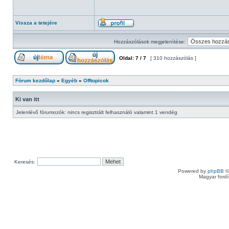
Vissza a tetejére
Hozzászólások megjelenítése:
Oldal:
7
/
7
[ 310 hozzászólás ]
Fórum kezdőlap
»
Egyéb
»
Offtopicok
Ki van itt
Jelenlévő fórumozók: nincs regisztrált felhasználó valamint 1 vendég
Keresés:
Powered by
phpBB
©
Magyar ford