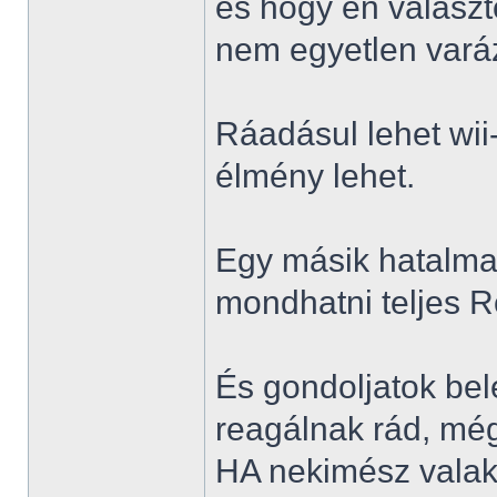
és hogy én választ
nem egyetlen varáz
Ráadásul lehet wii
élmény lehet.
Egy másik hatalma
mondhatni teljes R
És gondoljatok bel
reagálnak rád, még
HA nekimész valaki