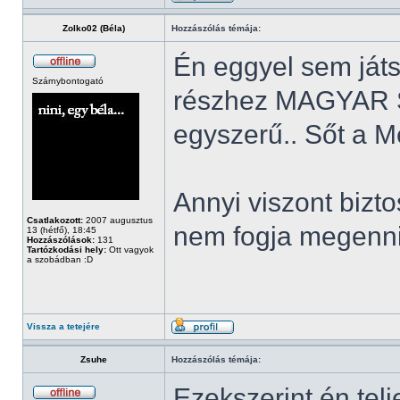
Zolko02 (Béla)
Hozzászólás témája:
Én eggyel sem játs
Szárnybontogató
részhez MAGYAR 
egyszerű.. Sőt a M
Annyi viszont bizt
Csatlakozott:
2007 augusztus
nem fogja megenn
13 (hétfő), 18:45
Hozzászólások:
131
Tartózkodási hely:
Ott vagyok
a szobádban :D
Vissza a tetejére
Zsuhe
Hozzászólás témája:
Ezekszerint én telj