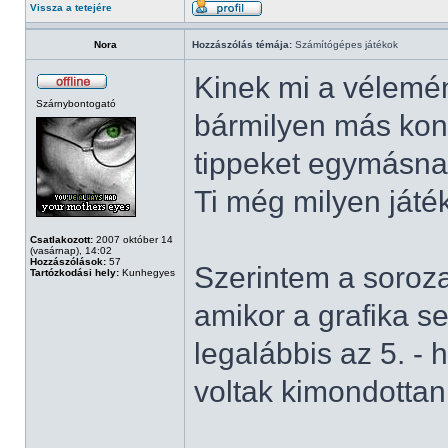
Vissza a tetejére
Nora
Hozzászólás témája:
Számítógépes játékok
Kinek mi a vélemén
Szárnybontogató
bármilyen más konz
tippeket egymásnak
Ti még milyen játé
Csatlakozott:
2007 október 14
(vasárnap), 14:02
Hozzászólások:
57
Szerintem a sorozat
Tartózkodási hely:
Kunhegyes
amikor a grafika s
legalábbis az 5. - 
voltak kimondottan