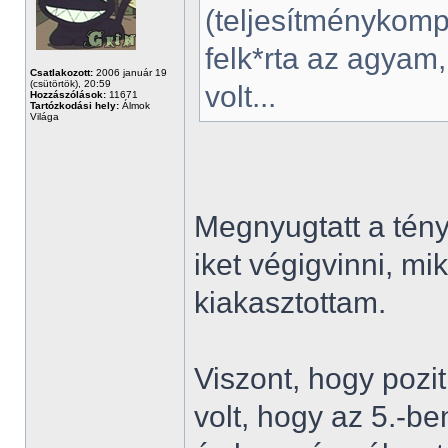
(teljesítménykomp
felk*rta az agyam,
Csatlakozott:
2006 január 19
(csütörtök), 20:59
volt...
Hozzászólások:
11671
Tartózkodási hely:
Álmok
Világa
Megnyugtatt a tén
iket végigvinni, mik
kiakasztottam.
Viszont, hogy pozit
volt, hogy az 5.-b