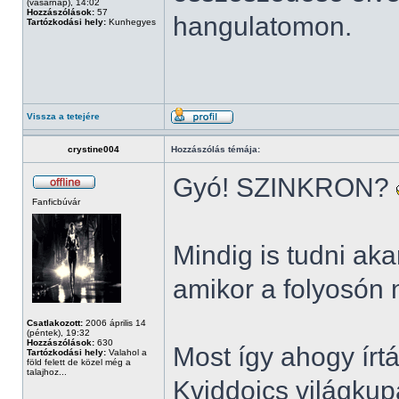
(vasárnap), 14:02
Hozzászólások:
57
hangulatomon.
Tartózkodási hely:
Kunhegyes
Vissza a tetejére
crystine004
Hozzászólás témája:
Gyó! SZINKRON?
Fanficbúvár
Mindig is tudni a
amikor a folyosón
Csatlakozott:
2006 április 14
(péntek), 19:32
Hozzászólások:
630
Most így ahogy írt
Tartózkodási hely:
Valahol a
föld felett de közel még a
talajhoz...
Kviddoics világkup