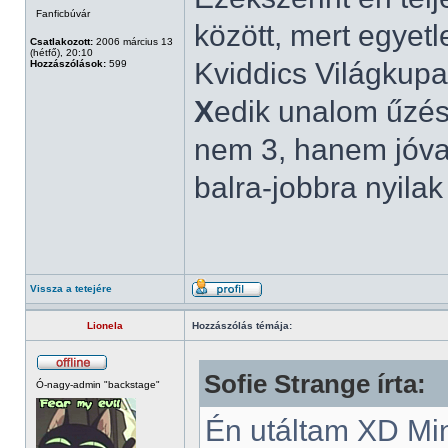
Fanficbúvár
között, mert egyetl
Csatlakozott:
2006 március 13
(hétfő), 20:10
Kviddics Világkupa
Hozzászólások:
599
X
edik unalom űzésn
nem 3, hanem jóval
balra-jobbra nyila
Vissza a tetejére
Lionela
Hozzászólás témája:
Sofie Strange írta:
Ó-nagy-admin "backstage"
Én utáltam XD Min