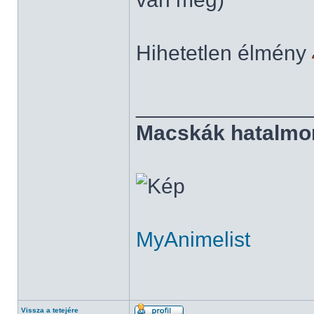
Hihetetlen élmény
______________
Macskák hatalmo
MyAnimelist
Vissza a tetejére