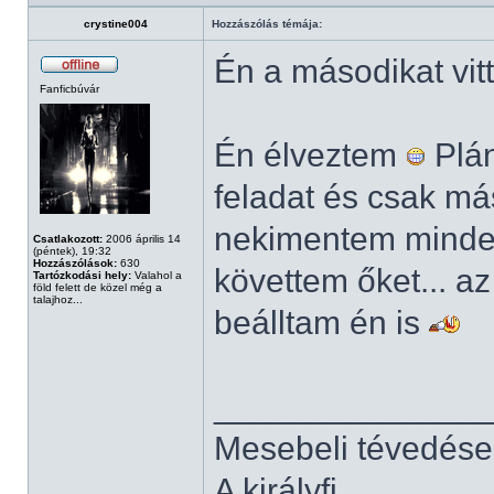
crystine004
Hozzászólás témája:
Én a másodikat vi
Fanficbúvár
Én élveztem
Plán
feladat és csak má
nekimentem minde
Csatlakozott:
2006 április 14
(péntek), 19:32
Hozzászólások:
630
követtem őket... 
Tartózkodási hely:
Valahol a
föld felett de közel még a
talajhoz...
beálltam én is
______________
Mesebeli tévedése
A királyfi...