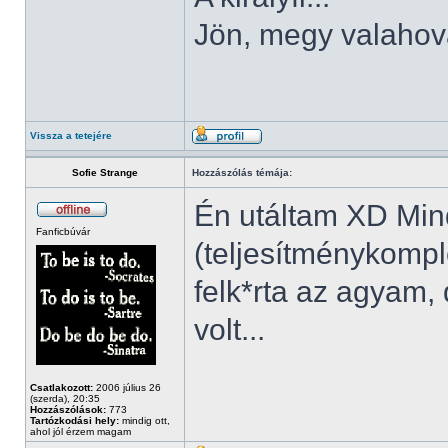
Jön, megy valahov
Vissza a tetejére
Sofie Strange
Hozzászólás témája:
Én utáltam XD Min
Fanficbúvár
(teljesítménykompl
felk*rta az agyam, 
volt...
Csatlakozott:
2006 július 26
(szerda), 20:35
Hozzászólások:
773
Tartózkodási hely:
mindig ott,
ahol jól érzem magam