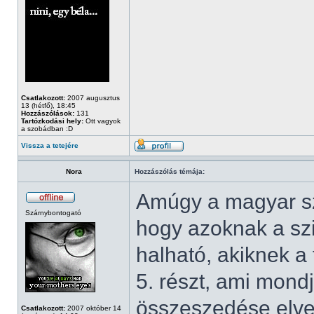
Csatlakozott:
2007 augusztus
13 (hétfő), 18:45
Hozzászólások:
131
Tartózkodási hely:
Ott vagyok
a szobádban :D
Vissza a tetejére
Nora
Hozzászólás témája:
Amúgy a magyar sz
Szárnybontogató
hogy azoknak a sz
halható, akiknek a 
5. részt, ami mondj
összeszedése elvett
Csatlakozott:
2007 október 14