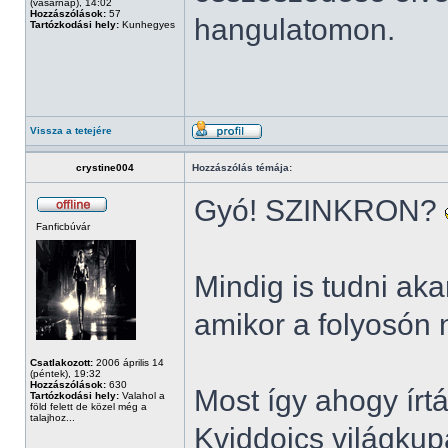
(vasárnap), 14:02
Hozzászólások:
57
hangulatomon.
Tartózkodási hely:
Kunhegyes
Vissza a tetejére
crystine004
Hozzászólás témája:
Gyó! SZINKRON?
Fanficbúvár
Mindig is tudni a
amikor a folyosón
Csatlakozott:
2006 április 14
(péntek), 19:32
Hozzászólások:
630
Most így ahogy írt
Tartózkodási hely:
Valahol a
föld felett de közel még a
talajhoz...
Kviddoics világkup