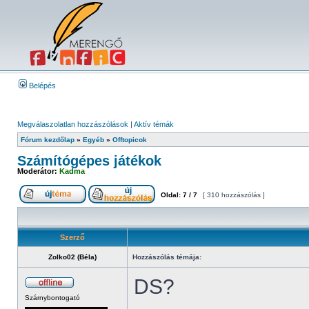
Belépés
Megválaszolatlan hozzászólások
|
Aktív témák
Fórum kezdőlap
»
Egyéb
»
Offtopicok
Számítógépes játékok
Moderátor:
Kadma
Oldal:
7
/
7
[ 310 hozzászólás ]
Szerző
Zolko02 (Béla)
Hozzászólás témája:
DS?
Szárnybontogató