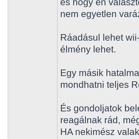
és hogy én választ
nem egyetlen varáz
Ráadásul lehet wii
élmény lehet.
Egy másik hatalma
mondhatni teljes R
És gondoljatok bel
reagálnak rád, még
HA nekimész valaki