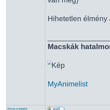
Hihetetlen élmény
______________
Macskák hatalmo
MyAnimelist
Vissza a tetejére