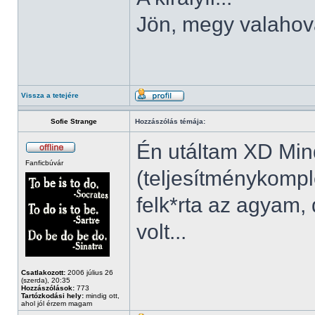
Jön, megy valahov
Vissza a tetejére
Sofie Strange
Hozzászólás témája:
Én utáltam XD Min
Fanficbúvár
(teljesítménykompl
felk*rta az agyam, 
volt...
Csatlakozott:
2006 július 26
(szerda), 20:35
Hozzászólások:
773
Tartózkodási hely:
mindig ott,
ahol jól érzem magam