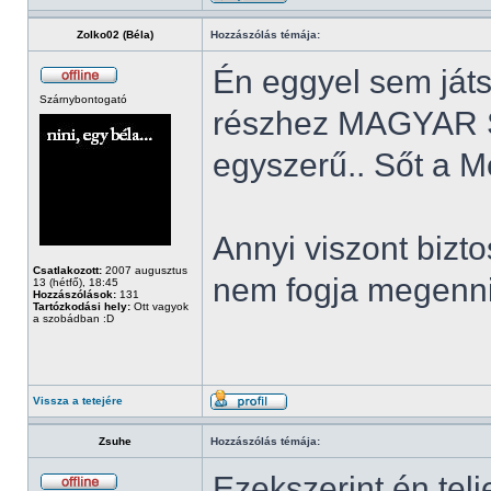
Zolko02 (Béla)
Hozzászólás témája:
Én eggyel sem játs
Szárnybontogató
részhez MAGYAR 
egyszerű.. Sőt a M
Annyi viszont bizt
Csatlakozott:
2007 augusztus
nem fogja megenn
13 (hétfő), 18:45
Hozzászólások:
131
Tartózkodási hely:
Ott vagyok
a szobádban :D
Vissza a tetejére
Zsuhe
Hozzászólás témája:
Ezekszerint én telj