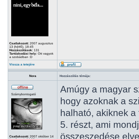
Csatlakozott:
2007 augusztus
13 (hétfő), 18:45
Hozzászólások:
131
Tartózkodási hely:
Ott vagyok
a szobádban :D
Vissza a tetejére
Nora
Hozzászólás témája:
Amúgy a magyar sz
Szárnybontogató
hogy azoknak a sz
halható, akiknek a 
5. részt, ami mondj
összeszedése elvett
Csatlakozott:
2007 október 14