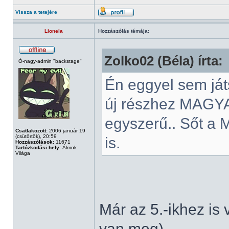
Vissza a tetejére
Lionela
Hozzászólás témája:
Zolko02 (Béla) írta:
Ó-nagy-admin "backstage"
Én eggyel sem ját
új részhez MAGY
egyszerű.. Sőt a 
Csatlakozott:
2006 január 19
(csütörtök), 20:59
is.
Hozzászólások:
11671
Tartózkodási hely:
Álmok
Világa
Már az 5.-ikhez is
van meg)