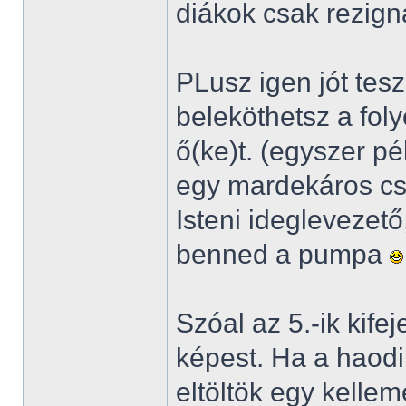
diákok csak rezign
PLusz igen jót tes
beleköthetsz a fol
ő(ke)t. (egyszer p
egy mardekáros cs
Isteni ideglevezet
benned a pumpa
Szóal az 5.-ik kife
képest. Ha a haodik
eltöltök egy kelle