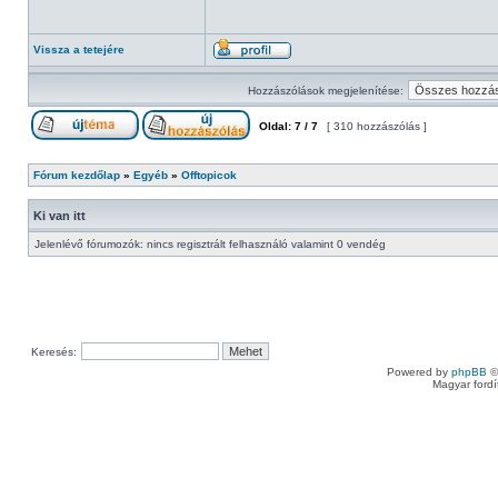
Vissza a tetejére
Hozzászólások megjelenítése:
Oldal:
7
/
7
[ 310 hozzászólás ]
Fórum kezdőlap
»
Egyéb
»
Offtopicok
Ki van itt
Jelenlévő fórumozók: nincs regisztrált felhasználó valamint 0 vendég
Keresés:
Powered by
phpBB
©
Magyar ford