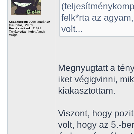
(teljesítménykomp
felk*rta az agyam,
Csatlakozott:
2006 január 19
(csütörtök), 20:59
volt...
Hozzászólások:
11671
Tartózkodási hely:
Álmok
Világa
Megnyugtatt a tén
iket végigvinni, mik
kiakasztottam.
Viszont, hogy pozit
volt, hogy az 5.-b