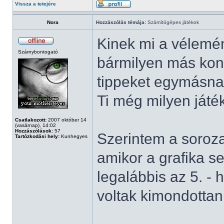
Vissza a tetejére
Nora
Hozzászólás témája:
Számítógépes játékok
Kinek mi a vélemén
Szárnybontogató
bármilyen más konz
tippeket egymásnak
Ti még milyen játé
Csatlakozott:
2007 október 14
(vasárnap), 14:02
Hozzászólások:
57
Szerintem a sorozat
Tartózkodási hely:
Kunhegyes
amikor a grafika s
legalábbis az 5. - 
voltak kimondottan