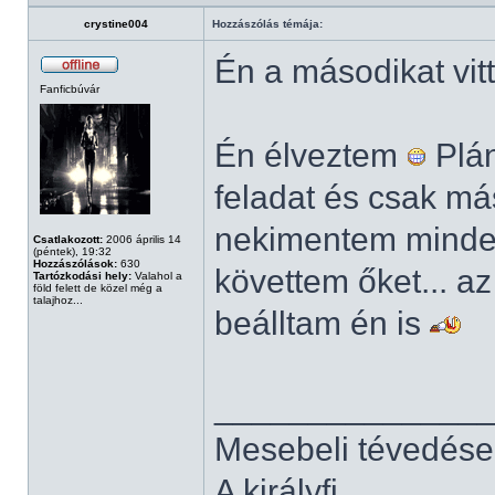
crystine004
Hozzászólás témája:
Én a másodikat vi
Fanficbúvár
Én élveztem
Plán
feladat és csak má
nekimentem minde
Csatlakozott:
2006 április 14
(péntek), 19:32
Hozzászólások:
630
követtem őket... 
Tartózkodási hely:
Valahol a
föld felett de közel még a
talajhoz...
beálltam én is
______________
Mesebeli tévedése
A királyfi...