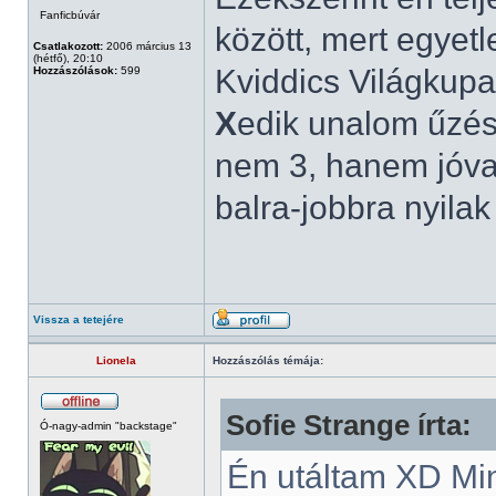
Fanficbúvár
között, mert egyetl
Csatlakozott:
2006 március 13
(hétfő), 20:10
Kviddics Világkupa
Hozzászólások:
599
X
edik unalom űzésn
nem 3, hanem jóval
balra-jobbra nyila
Vissza a tetejére
Lionela
Hozzászólás témája:
Sofie Strange írta:
Ó-nagy-admin "backstage"
Én utáltam XD Min