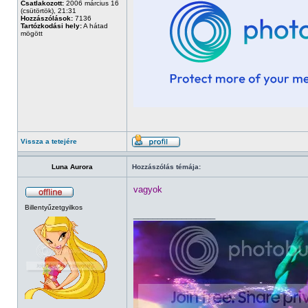
Csatlakozott:
2006 március 16
(csütörtök), 21:31
Hozzászólások:
7136
Tartózkodási hely:
A hátad
mögött
Vissza a tetejére
Luna Aurora
Hozzászólás témája:
vagyok
Billentyűzetgyilkos
_________________