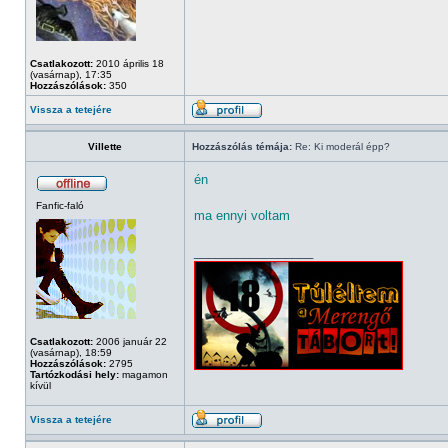
Csatlakozott:
2010 április 18
(vasárnap), 17:35
Hozzászólások:
350
Vissza a tetejére
Villette
Hozzászólás témája:
Re: Ki moderál épp?
én
Fanfic-faló
ma ennyi voltam
_________________
Csatlakozott:
2006 január 22
(vasárnap), 18:59
Hozzászólások:
2795
Tartózkodási hely:
magamon
kívül
Vissza a tetejére