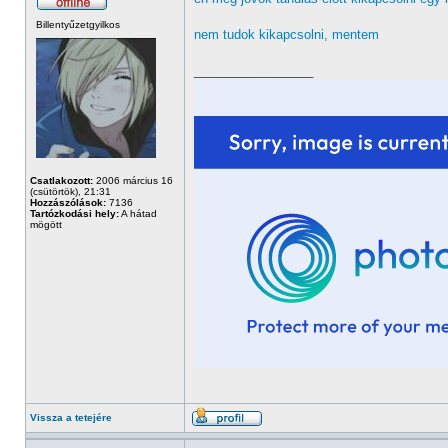
Billentyűzetgyilkos
nem tudok kikapcsolni, mentem
_________________
Csatlakozott:
2006 március 16
(csütörtök), 21:31
Hozzászólások:
7136
Tartózkodási hely:
A hátad
mögött
Vissza a tetejére