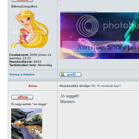
Billentyűzetgyilkos
_________________
Csatlakozott:
2006 június 14
(szerda), 13:22
Hozzászólások:
6619
Tartózkodási hely:
Mesevilág
Vissza a tetejére
Avina
Hozzászólás témája:
Re: Ki moderál épp?
Jó reggelt!
Mentem.
Ó-nagy-admin "on stage"