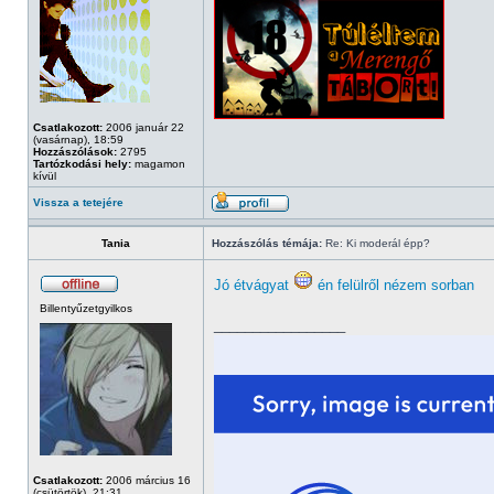
Csatlakozott:
2006 január 22
(vasárnap), 18:59
Hozzászólások:
2795
Tartózkodási hely:
magamon
kívül
Vissza a tetejére
Tania
Hozzászólás témája:
Re: Ki moderál épp?
Jó étvágyat
én felülről nézem sorban
Billentyűzetgyilkos
_________________
Csatlakozott:
2006 március 16
(csütörtök), 21:31