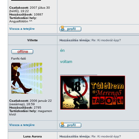
Csatlakozott:
2007 július 30
(hétfő), 19:22
Hozzászólások:
10887
Tartózkodási hely:
Angyalföldön ^^
Vissza a tetejére
Villette
Hozzászólás témája:
Re: Ki moderál épp?
én
Fanfic-faló
voltam
_________________
Csatlakozott:
2006 január 22
(vasárnap), 18:59
Hozzászólások:
2795
Tartózkodási hely:
magamon
kívül
Vissza a tetejére
Luna Aurora
Hozzászólás témája:
Re: Ki moderál épp?