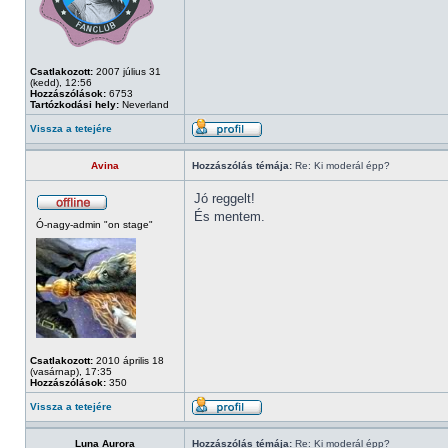
Csatlakozott:
2007 július 31
(kedd), 12:56
Hozzászólások:
6753
Tartózkodási hely:
Neverland
Vissza a tetejére
Avina
Hozzászólás témája:
Re: Ki moderál épp?
Jó reggelt!
És mentem.
Ó-nagy-admin "on stage"
Csatlakozott:
2010 április 18
(vasárnap), 17:35
Hozzászólások:
350
Vissza a tetejére
Luna Aurora
Hozzászólás témája:
Re: Ki moderál épp?