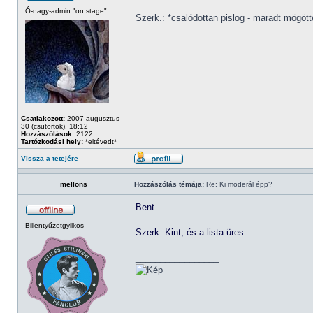
Ó-nagy-admin "on stage"
Szerk.: *csalódottan pislog - maradt mögött
Csatlakozott:
2007 augusztus
30 (csütörtök), 18:12
Hozzászólások:
2122
Tartózkodási hely:
*eltévedt*
Vissza a tetejére
mellons
Hozzászólás témája:
Re: Ki moderál épp?
Bent.
Billentyűzetgyilkos
Szerk: Kint, és a lista üres.
_________________