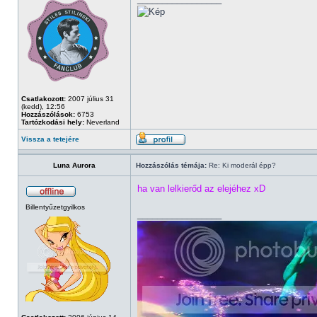
Csatlakozott:
2007 július 31
(kedd), 12:56
Hozzászólások:
6753
Tartózkodási hely:
Neverland
Vissza a tetejére
Luna Aurora
Hozzászólás témája:
Re: Ki moderál épp?
ha van lelkierőd az elejéhez xD
Billentyűzetgyilkos
_________________