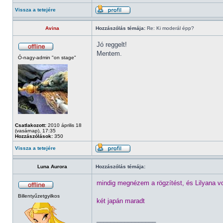
Vissza a tetejére
Avina
Hozzászólás témája:
Re: Ki moderál épp?
Jó reggelt!
Mentem.
Ó-nagy-admin "on stage"
Csatlakozott:
2010 április 18
(vasárnap), 17:35
Hozzászólások:
350
Vissza a tetejére
Luna Aurora
Hozzászólás témája:
mindig megnézem a rögzítést, és Lilyana volt
Billentyűzetgyilkos
két japán maradt
_________________