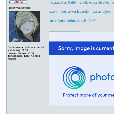
Hoppácska. Kettő maradt, én az elsőhöz n
Billentyűzetgyilkos
szerk.: oké, akkor kiszedem azt az egyet 
de szépen kiürítettük a listát ^^
_________________
Csatlakozott:
2006 március 16
(csütörtök), 21:31
Hozzászólások:
7136
Tartózkodási hely:
A hátad
mögött