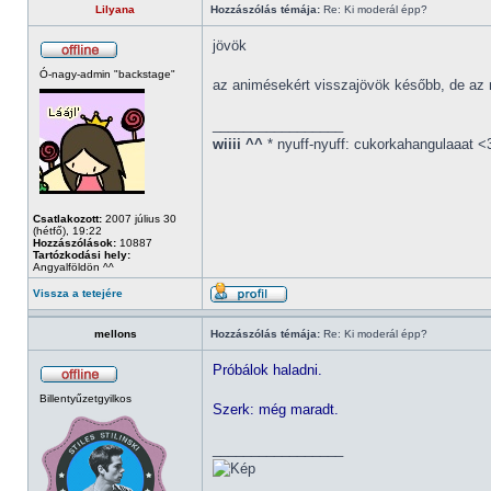
Lilyana
Hozzászólás témája:
Re: Ki moderál épp?
jövök
Ó-nagy-admin "backstage"
az animésekért visszajövök később, de az
_________________
wiiii ^^
* nyuff-nyuff: cukorkahangulaaat <
Csatlakozott:
2007 július 30
(hétfő), 19:22
Hozzászólások:
10887
Tartózkodási hely:
Angyalföldön ^^
Vissza a tetejére
mellons
Hozzászólás témája:
Re: Ki moderál épp?
Próbálok haladni.
Billentyűzetgyilkos
Szerk: még maradt.
_________________