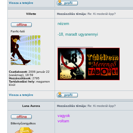
Vissza a tetejére
Villette
Hozzászólás témája:
Re: Ki moderál épp?
nézem
Fanfic-faló
-18, maradt ugyanennyi
_________________
Csatlakozott:
2006 január 22
(vasárnap), 18:59
Hozzászólások:
2795
Tartózkodási hely:
magamon
kívül
Vissza a tetejére
Luna Aurora
Hozzászólás témája:
Re: Ki moderál épp?
vagyok
voltam
Billentyűzetgyilkos
_________________