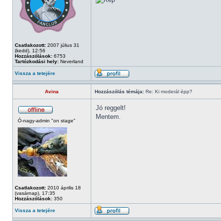
Csatlakozott:
2007 július 31
(kedd), 12:56
Hozzászólások:
6753
Tartózkodási hely:
Neverland
Vissza a tetejére
Avina
Hozzászólás témája:
Re: Ki moderál épp?
Jó reggelt!
Mentem.
Ó-nagy-admin "on stage"
Csatlakozott:
2010 április 18
(vasárnap), 17:35
Hozzászólások:
350
Vissza a tetejére