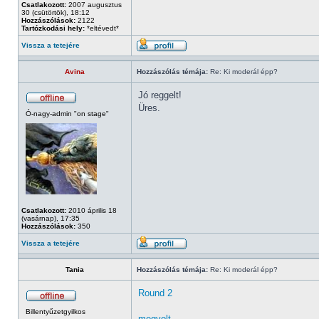
Csatlakozott:
2007 augusztus
30 (csütörtök), 18:12
Hozzászólások:
2122
Tartózkodási hely:
*eltévedt*
Vissza a tetejére
Avina
Hozzászólás témája:
Re: Ki moderál épp?
Jó reggelt!
Üres.
Ó-nagy-admin "on stage"
Csatlakozott:
2010 április 18
(vasárnap), 17:35
Hozzászólások:
350
Vissza a tetejére
Tania
Hozzászólás témája:
Re: Ki moderál épp?
Round 2
Billentyűzetgyilkos
megvolt