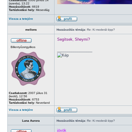
Csatlakozott:
2006 június 14
(szerda), 13:22
Hozzászólások:
6619
Tartózkodási hely:
Mesevilág
Vissza a tetejére
mellons
Hozzászólás témája:
Re: Ki moderál épp?
Segítsek, Sheymi?
Billentyűzetgyilkos
_________________
Csatlakozott:
2007 július 31
(kedd), 12:56
Hozzászólások:
6753
Tartózkodási hely:
Neverland
Vissza a tetejére
Luna Aurora
Hozzászólás témája:
Re: Ki moderál épp?
jövök