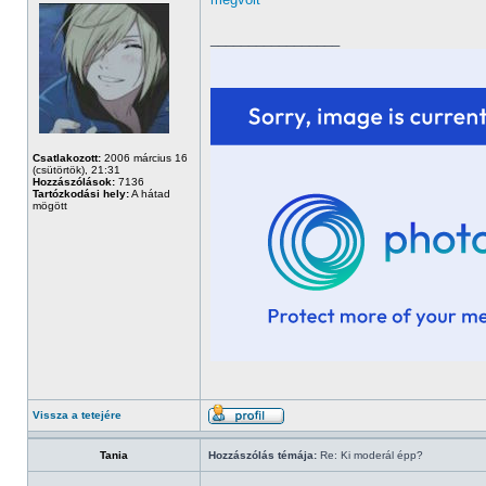
_________________
Csatlakozott:
2006 március 16
(csütörtök), 21:31
Hozzászólások:
7136
Tartózkodási hely:
A hátad
mögött
Vissza a tetejére
Tania
Hozzászólás témája:
Re: Ki moderál épp?