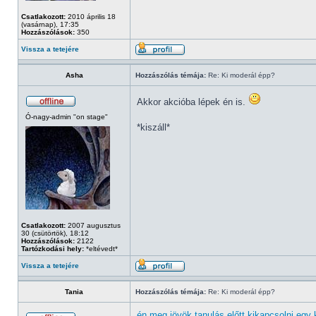
Csatlakozott:
2010 április 18
(vasárnap), 17:35
Hozzászólások:
350
Vissza a tetejére
Asha
Hozzászólás témája:
Re: Ki moderál épp?
Akkor akcióba lépek én is.
Ó-nagy-admin "on stage"
*kiszáll*
Csatlakozott:
2007 augusztus
30 (csütörtök), 18:12
Hozzászólások:
2122
Tartózkodási hely:
*eltévedt*
Vissza a tetejére
Tania
Hozzászólás témája:
Re: Ki moderál épp?
én meg jövök tanulás előtt kikapcsolni egy k