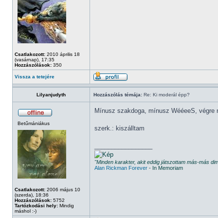
Csatlakozott:
2010 április 18
(vasárnap), 17:35
Hozzászólások:
350
Vissza a tetejére
Lilyanjudyth
Hozzászólás témája:
Re: Ki moderál épp?
Mínusz szakdoga, mínusz WééeeS, végre 
Betűmániákus
szerk.: kiszálltam
_________________
"Minden karakter, akit eddig játszottam más-más d
Alan Rickman Forever
- In Memoriam
Csatlakozott:
2006 május 10
(szerda), 18:36
Hozzászólások:
5752
Tartózkodási hely:
Mindig
máshol :-)