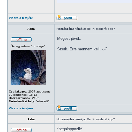
Vissza a tetejére
Asha
Hozzászólás témája:
Re: Ki moderál épp?
Megest jövök.
Ó-nagy-admin "on stage"
Szerk. Erre mennem kell. -.-"
Csatlakozott:
2007 augusztus
30 (csütörtök), 18:12
Hozzászólások:
2122
Tartózkodási hely:
*eltévedt*
Vissza a tetejére
Asha
Hozzászólás témája:
Re: Ki moderál épp?
*begaloppozik*