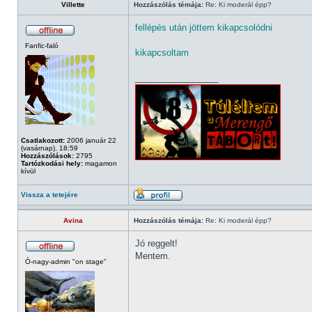
Villette
Hozzászólás témája:
Re: Ki moderál épp?
fellépés után jöttem kikapcsolódni
Fanfic-faló
kikapcsoltam
_________________
Csatlakozott:
2006 január 22
(vasárnap), 18:59
Hozzászólások:
2795
Tartózkodási hely:
magamon
kívül
Vissza a tetejére
Avina
Hozzászólás témája:
Re: Ki moderál épp?
Jó reggelt!
Mentem.
Ó-nagy-admin "on stage"