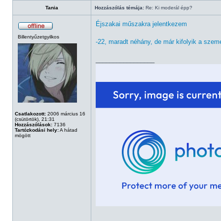
Tania
Hozzászólás témája:
Re: Ki moderál épp?
Éjszakai műszakra jelentkezem
Billentyűzetgyilkos
-22, maradt néhány, de már kifolyik a sze
_________________
Csatlakozott:
2006 március 16
(csütörtök), 21:31
Hozzászólások:
7136
Tartózkodási hely:
A hátad
mögött