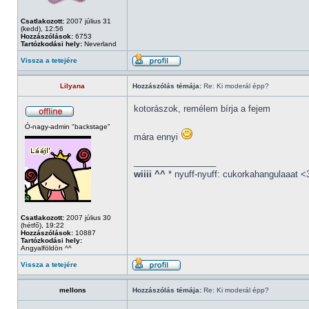
Csatlakozott:
2007 július 31
(kedd), 12:56
Hozzászólások:
6753
Tartózkodási hely:
Neverland
Vissza a tetejére
Lilyana
Hozzászólás témája:
Re: Ki moderál épp?
kotorászok, remélem bírja a fejem
Ó-nagy-admin "backstage"
mára ennyi
_________________
wiiii ^^
* nyuff-nyuff: cukorkahangulaaat <
Csatlakozott:
2007 július 30
(hétfő), 19:22
Hozzászólások:
10887
Tartózkodási hely:
Angyalföldön ^^
Vissza a tetejére
mellons
Hozzászólás témája:
Re: Ki moderál épp?