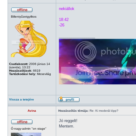
nekiállok
Billentyűzetgyilkos
18:42
-26
_________________
Csatlakozott:
2006 június 14
(szerda), 13:22
Hozzászólások:
6619
Tartózkodási hely:
Mesevilág
Vissza a tetejére
Avina
Hozzászólás témája:
Re: Ki moderál épp?
Jó reggelt!
Mentem.
Ó-nagy-admin "on stage"