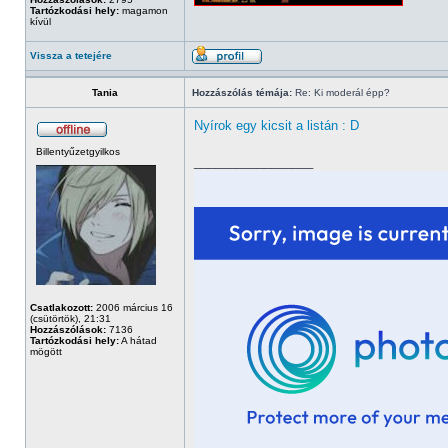
Tartózkodási hely:
magamon
kívül
Vissza a tetejére
Tania
Hozzászólás témája:
Re: Ki moderál épp?
Nyírok egy kicsit a listán : D
Billentyűzetgyilkos
_________________
Csatlakozott:
2006 március 16
(csütörtök), 21:31
Hozzászólások:
7136
Tartózkodási hely:
A hátad
mögött