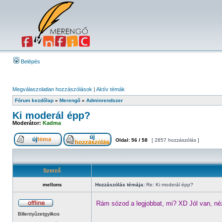
Belépés
Megválaszolatlan hozzászólások
|
Aktív témák
Fórum kezdőlap
»
Merengő
»
Adminrendszer
Ki moderál épp?
Moderátor:
Kadma
Oldal:
56
/
58
[ 2857 hozzászólás ]
Szerző
mellons
Hozzászólás témája:
Re: Ki moderál épp?
Rám sózod a legjobbat, mi? XD Jól van, n
Billentyűzetgyilkos
_________________