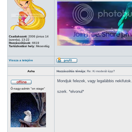
Csatlakozott:
2006 június 14
(szerda), 13:22
Hozzászólások:
6619
Tartózkodási hely:
Mesevilág
Vissza a tetejére
Asha
Hozzászólás témája:
Re: Ki moderál épp?
Mondjuk felezek, vagy legalábbis nekifutok.
Ó-nagy-admin "on stage"
szerk. *elvonul*