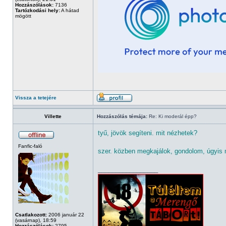
Hozzászólások:
7136
Tartózkodási hely:
A hátad
mögött
Vissza a tetejére
Villette
Hozzászólás témája:
Re: Ki moderál épp?
tyű, jövök segíteni. mit nézhetek?
Fanfic-faló
szer. közben megkajálok, gondolom, úgyi
_________________
Csatlakozott:
2006 január 22
(vasárnap), 18:59
Hozzászólások:
2795