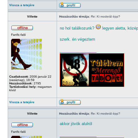
Vissza a tetejére
Villette
Hozzászólás témája:
Re: Ki moderál épp?
no hol találkozunk?
legyen aletta, közé
Fanfic-faló
szerk. én végeztem
_________________
Csatlakozott:
2006 január 22
(vasárnap), 18:59
Hozzászólások:
2795
Tartózkodási hely:
magamon
kívül
Vissza a tetejére
Villette
Hozzászólás témája:
Re: Ki moderál épp?
akkor jövök alulról
Fanfic-faló
_________________