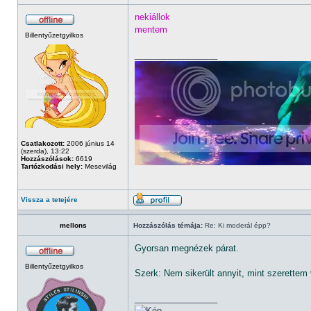
nekiállok
mentem
Billentyűzetgyilkos
_________________
Csatlakozott:
2006 június 14
(szerda), 13:22
Hozzászólások:
6619
Tartózkodási hely:
Mesevilág
Vissza a tetejére
mellons
Hozzászólás témája:
Re: Ki moderál épp?
Gyorsan megnézek párat.
Billentyűzetgyilkos
Szerk: Nem sikerült annyit, mint szerettem v
_________________