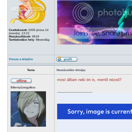
Csatlakozott:
2006 június 14
(szerda), 13:22
Hozzászólások:
6619
Tartózkodási hely:
Mesevilág
Vissza a tetejére
Tania
Hozzászólás témája:
most álltam neki én is, merről nézed?
Billentyűzetgyilkos
_________________