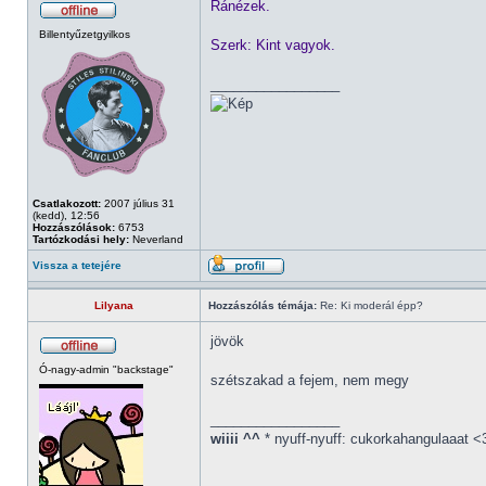
Ránézek.
Billentyűzetgyilkos
Szerk: Kint vagyok.
_________________
Csatlakozott:
2007 július 31
(kedd), 12:56
Hozzászólások:
6753
Tartózkodási hely:
Neverland
Vissza a tetejére
Lilyana
Hozzászólás témája:
Re: Ki moderál épp?
jövök
Ó-nagy-admin "backstage"
szétszakad a fejem, nem megy
_________________
wiiii ^^
* nyuff-nyuff: cukorkahangulaaat <