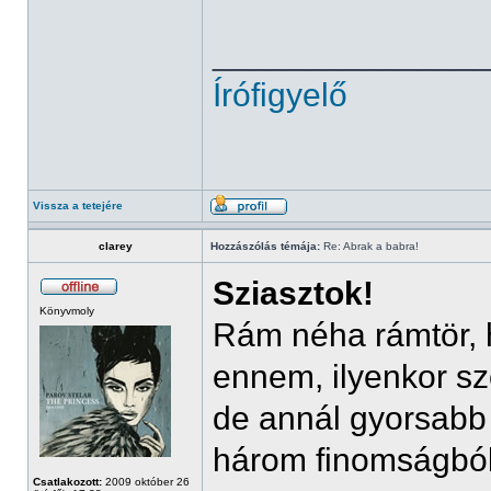
______________
Írófigyelő
Vissza a tetejére
clarey
Hozzászólás témája:
Re: Abrak a babra!
Sziasztok!
Könyvmoly
Rám néha rámtör,
ennem, ilyenkor sz
de annál gyorsabb
három finomságból
Csatlakozott:
2009 október 26