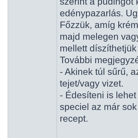
szerint a pudingot 
edénypazarlás. Ugy
Főzzük, amíg krém
majd melegen vagy 
mellett díszíthetjük
További megjegyz
- Akinek túl sűrű,
tejet/vagy vizet.
- Édesíteni is lehe
speciel az már sok 
recept.