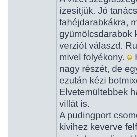
ízesítjük. Jó tanác
fahéjdarabkákra, m
gyümölcsdarabok kö
verziót válaszd. 
mivel folyékony.
H
nagy részét, de eg
ezután kézi botmix
Elvetemültebbek h
villát is.
A pudingport csomó
kivihez keverve fe