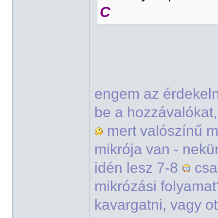
C
engem az érdekeln
be a hozzávalókat,
mert valószínű 
mikrója van - nek
idén lesz 7-8
csa
mikrózási folyamat?
kavargatni, vagy o