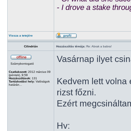
- I drove a stake throu
Vissza a tetejére
Cilindrián
Hozzászólás témája:
Re: Abrak a babra!
Vasárnap ilyet csin
Szárnybontogató
Csatlakozott:
2012 március 09
(péntek), 9:58
Kedvem lett volna 
Hozzászólások:
131
Tartózkodási hely:
Valóságok
határán...
rizst főzni.
Ezért megcsináltam
Hv: