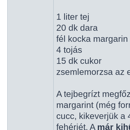
1 liter tej
20 dk dara
fél kocka margarin
4 tojás
15 dk cukor
zsemlemorzsa az 
A tejbegrízt megfő
margarint (még for
cucc, kikeverjük a 
fehérjét. A
már kih