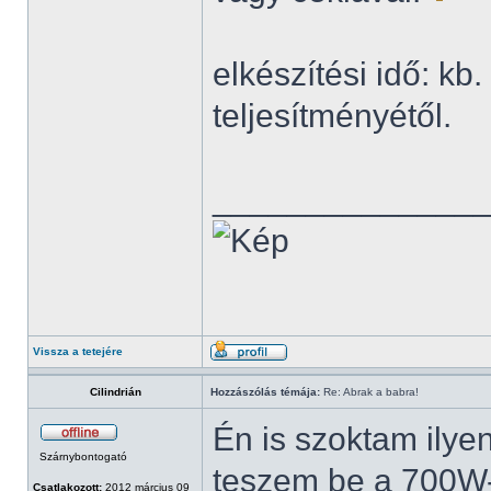
elkészítési idő: kb
teljesítményétől.
______________
Vissza a tetejére
Cilindrián
Hozzászólás témája:
Re: Abrak a babra!
Én is szoktam ilyen
Szárnybontogató
teszem be a 700W-
Csatlakozott:
2012 március 09