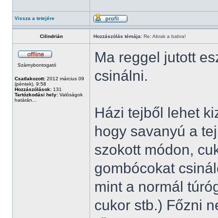
Vissza a tetejére
Cilindrián
Hozzászólás témája:
Re: Abrak a babra!
Ma reggel jutott 
Szárnybontogató
csinálni.
Csatlakozott:
2012 március 09
(péntek), 9:58
Hozzászólások:
131
Tartózkodási hely:
Valóságok
határán...
Házi tejből lehet 
hogy savanyú a tej,
szokott módon, cuk
gombócokat csinál
mint a normál túróg
cukor stb.) Főzni n