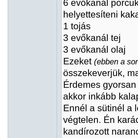
6 evőkanál porcukor
helyettesíteni ka
1 tojás
3 evőkanál tej
3 evőkanál olaj
Ezeket
(ebben a so
összekeverjük, ma
Érdemes gyorsan 
akkor inkább kala
Ennél a sütinél a
végtelen. Én kará
kandírozott naranc