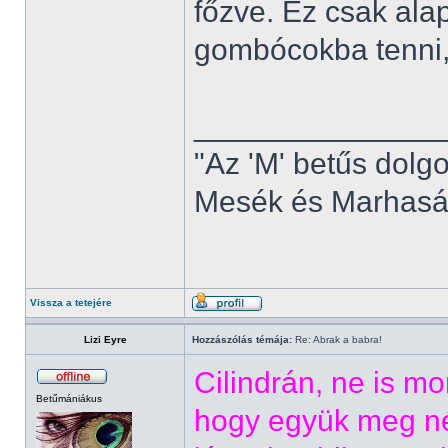
főzve. Ez csak ala
gombócokba tenni, 
______________
"Az 'M' betűs dolg
Mesék és Marhaság
Vissza a tetejére
Lizi Eyre
Hozzászólás témája:
Re: Abrak a babra!
Cilindrán, ne is m
Betűmániákus
hogy együk meg né