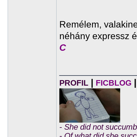
Remélem, valakine
néhány expressz é
C
______________
|
|
PROFIL
FICBLOG
- She did not succumb 
- Of what did she su