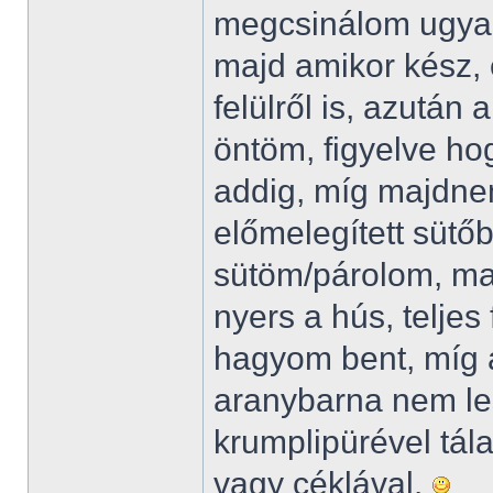
megcsinálom ugyan
majd amikor kész, 
felülről is, azután
öntöm, figyelve h
addig, míg majdnem
előmelegített sütő
sütöm/párolom, ma
nyers a hús, teljes
hagyom bent, míg 
aranybarna nem le
krumplipürével tál
vagy céklával.