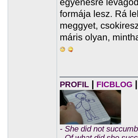
egyenesre levágod 
formája lesz. Rá le
meggyet, csokiresz
máris olyan, minth
______________
|
|
PROFIL
FICBLOG
- She did not succumb 
- Of what did she su