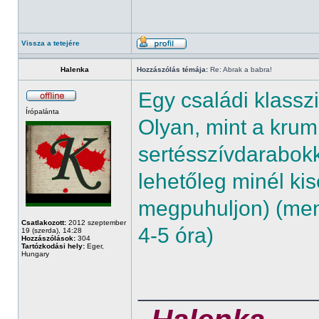
Vissza a tetejére
Halenka
Hozzászólás témája:
Re: Abrak a babra!
Egy családi klassz
Írópalánta
Olyan, mint a krump
sertésszívdarabokk
lehetőleg minél k
megpuhuljon) (menny
Csatlakozott:
2012 szeptember
4-5 óra)
19 (szerda), 14:28
Hozzászólások:
304
Tartózkodási hely:
Eger,
Hungary
______________