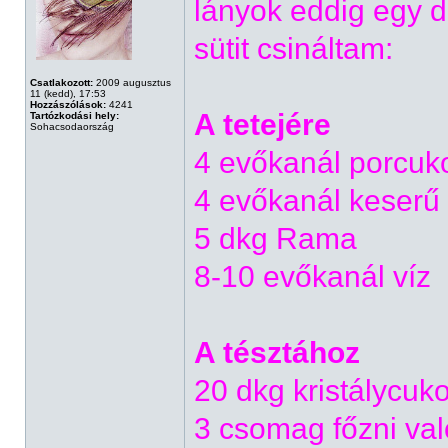
lányok eddig egy d
sütit csináltam:
Csatlakozott:
2009 augusztus
11 (kedd), 17:53
Hozzászólások:
4241
A tetejére
Tartózkodási hely:
Sohacsodaország
4 evőkanál porcuk
4 evőkanál keserű
5 dkg Rama
8-10 evőkanál víz
A tésztához
20 dkg kristálycuko
3 csomag főzni val