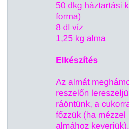
50 dkg háztartási k
forma)
8 dl víz
1,25 kg alma
Elkészítés
Az almát meghámo
reszelőn lereszeljü
ráöntünk, a cukorra
főzzük (ha mézzel 
almához keverjük).