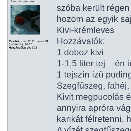
Szárnybontogató
szóba került régen
hozom az egyik sa
Kivi-krémleves
Hozzávalók:
Csatlakozott:
2011 május 19
(csütörtök), 10:26
Hozzászólások:
102
1 doboz kivi
1-1,5 liter tej – én
1 tejszín ízű pudin
Szegfűszeg, fahéj, 
Kivit megpucolás é
annyira apróra vág
karikát félretenni,
A vízét szegfűszegg