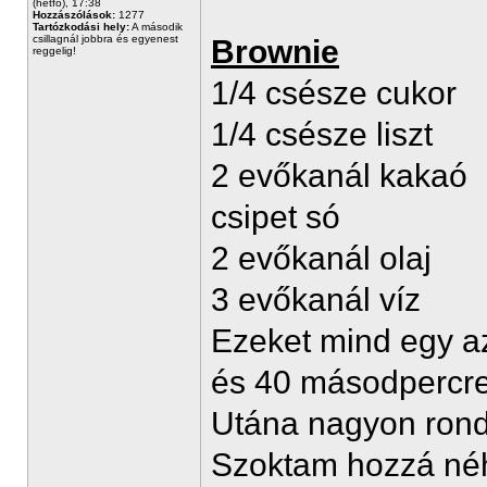
(hétfő), 17:38
Hozzászólások:
1277
Tartózkodási hely:
A második
csillagnál jobbra és egyenest
Brownie
reggelig!
1/4 csésze cukor
1/4 csésze liszt
2 evőkanál kakaó
csipet só
2 evőkanál olaj
3 evőkanál víz
Ezeket mind egy 
és 40 másodpercr
Utána nagyon rond
Szoktam hozzá néha