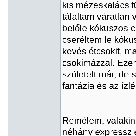
kis mézeskalács fű
tálaltam váratlan
belőle kókuszos-cso
cseréltem le kóku
kevés étcsokit, m
csokimázzal. Ezen 
született már, de
fantázia és az ízl
Remélem, valakine
néhány expressz 