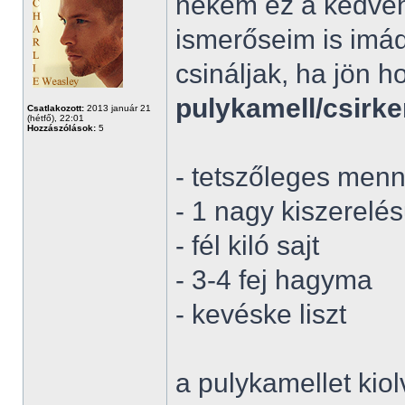
nekem ez a kedven
ismerőseim is imádj
csináljak, ha jön 
pulykamell/csirk
Csatlakozott:
2013 január 21
(hétfő), 22:01
Hozzászólások:
5
- tetszőleges menn
- 1 nagy kiszerelé
- fél kiló sajt
- 3-4 fej hagyma
- kevéske liszt
a pulykamellet kiol