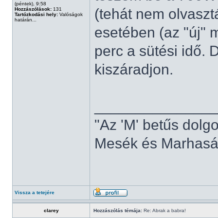
(péntek), 9:58
(tehát nem olvaszt
Hozzászólások:
131
Tartózkodási hely:
Valóságok
határán...
esetében (az "új" 
perc a sütési idő. 
kiszáradjon.
______________
"Az 'M' betűs dolg
Mesék és Marhaság
Vissza a tetejére
clarey
Hozzászólás témája:
Re: Abrak a babra!