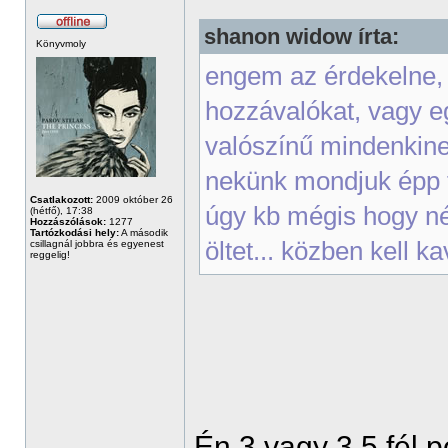
shanon widow írta:
Könyvmoly
engem az érdekelne, 
hozzávalókat, vagy e
valószínű mindenkin
nekünk mondjuk épp 
Csatlakozott:
2009 október 26
úgy kb mégis hogy néz
(hétfő), 17:38
Hozzászólások:
1277
Tartózkodási hely:
A második
öltet... közben kell 
csillagnál jobbra és egyenest
reggelig!
Én 3 vagy 3,5 fél p