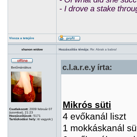
- I drove a stake throu
Vissza a tetejére
shanon widow
Hozzászólás témája:
Re: Abrak a babra!
c.l.a.r.e.y írta:
Betűmániákus
Mikrós süti
Csatlakozott:
2009 február 07
(szombat), 21:23
4 evőkanál liszt
Hozzászólások:
5171
Tartózkodási hely:
itt vagyok:)
1 mokkáskanál sü