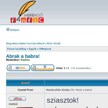
Belépés
Megválaszolatlan hozzászólások
|
Aktív témák
Fórum kezdőlap
»
Egyéb
»
Offtopicok
Abrak a babra!
Moderátor:
Kadma
Oldal:
1
/
1
[ 21 hozzászólás ]
Szerző
Crystal Frost
Hozzászólás témája:
Re: Abrak a babra!
sziasztok!
Zöldfülű