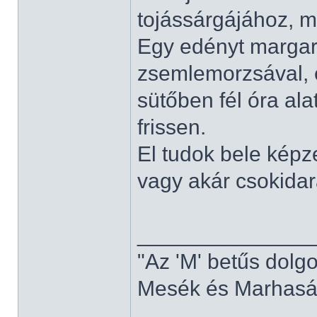
tojássárgájához, m
Egy edényt margar
zsemlemorzsával, é
sütőben fél óra ala
frissen.
El tudok bele képz
vagy akár csokidara
______________
"Az 'M' betűs dolg
Mesék és Marhaság