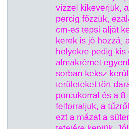
vízzel kikeverjük,
percig főzzük, ezal
cm-es tepsi alját 
kerek is jó hozzá, 
helyekre pedig kis
almakrémet egyenle
sorban keksz kerül
területeket tört dar
porcukorral és a 8
felforraljuk, a tűz
ezt a mázat a süt
tetejére kenjük. Jó