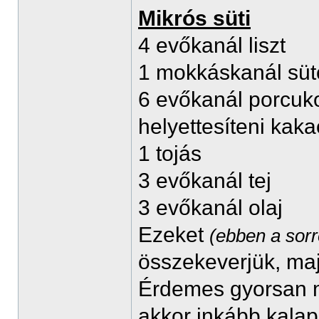
Mikrós süti
4 evőkanál liszt
1 mokkáskanál süt
6 evőkanál porcukor 
helyettesíteni kak
1 tojás
3 evőkanál tej
3 evőkanál olaj
Ezeket
(ebben a sor
összekeverjük, maj
Érdemes gyorsan m
akkor inkább kalap