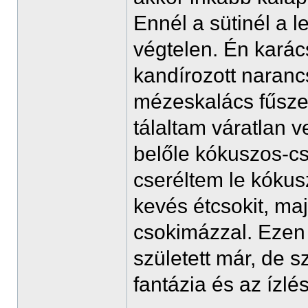
Ennél a sütinél a 
végtelen. Én karác
kandírozott narancs
mézeskalács fűszer
tálaltam váratlan 
belőle kókuszos-csok
cseréltem le kóku
kevés étcsokit, ma
csokimázzal. Ezen 
született már, de 
fantázia és az ízlé