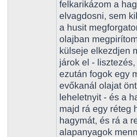
felkarikázom a ha
elvagdosni, sem kik
a husit megforgato
olajban megpirítom
külseje elkezdjen
járok el - lisztezés, 
ezután fogok egy m
evőkanál olajat önt
leheletnyit - és a
majd rá egy réteg 
hagymát, és rá a re
alapanyagok menn