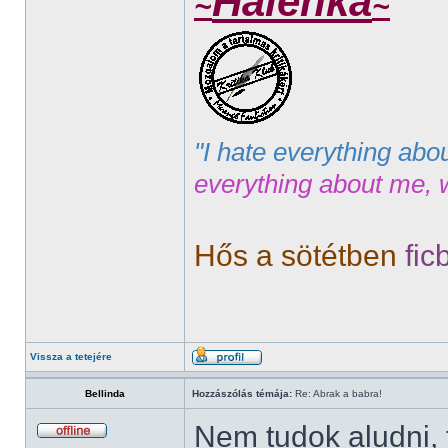
Halenka
~
~
"I hate everything abo
everything about me, 
Hős a sötétben
fic
Vissza a tetejére
Bellinda
Hozzászólás témája:
Re: Abrak a babra!
Nem tudok aludni, 