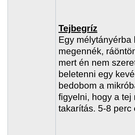
Tejbegríz
Egy mélytányérba b
megennék, ráöntöm a
mert én nem szeret
beletenni egy kev
bedobom a mikróba 
figyelni, hogy a te
takarítás. 5-8 perc