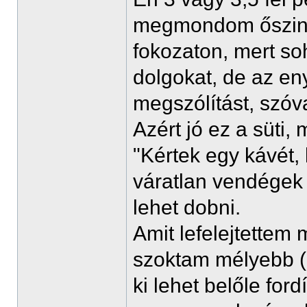
megmondom őszint
fokozaton, mert so
dolgokat, de az en
megszólítást, szóv
Azért jó ez a süti, 
"Kértek egy kávét,
váratlan vendégek
lehet dobni.
Amit lefelejtettem 
szoktam mélyebb (k
ki lehet belőle ford