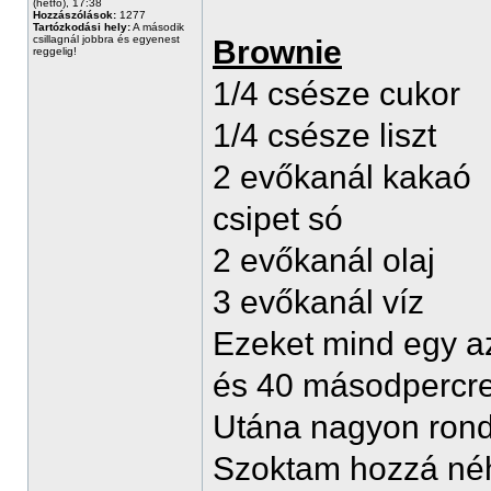
(hétfő), 17:38
Hozzászólások:
1277
Tartózkodási hely:
A második
csillagnál jobbra és egyenest
Brownie
reggelig!
1/4 csésze cukor
1/4 csésze liszt
2 evőkanál kakaó
csipet só
2 evőkanál olaj
3 evőkanál víz
Ezeket mind egy 
és 40 másodpercr
Utána nagyon rond
Szoktam hozzá néha