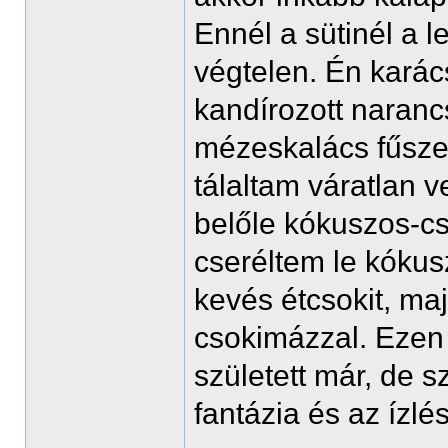
Ennél a sütinél a 
végtelen. Én karác
kandírozott narancs
mézeskalács fűszer
tálaltam váratlan 
belőle kókuszos-csok
cseréltem le kóku
kevés étcsokit, ma
csokimázzal. Ezen 
született már, de 
fantázia és az ízlé