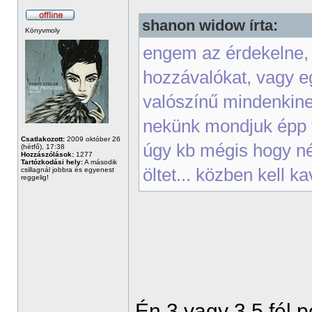
shanon widow írta:
Könyvmoly
engem az érdekelne, 
hozzávalókat, vagy e
valószínű mindenkin
nekünk mondjuk épp 
Csatlakozott:
2009 október 26
úgy kb mégis hogy néz
(hétfő), 17:38
Hozzászólások:
1277
Tartózkodási hely:
A második
öltet... közben kell 
csillagnál jobbra és egyenest
reggelig!
Én 3 vagy 3,5 fél p