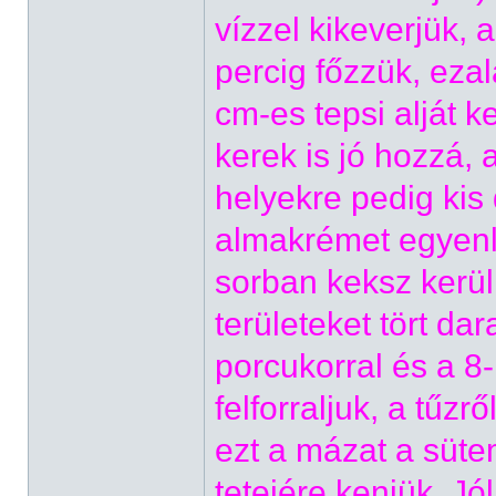
vízzel kikeverjük,
percig főzzük, ezal
cm-es tepsi alját 
kerek is jó hozzá, 
helyekre pedig kis
almakrémet egyenle
sorban keksz kerül
területeket tört dar
porcukorral és a 8
felforraljuk, a tűz
ezt a mázat a süt
tetejére kenjük. Jó