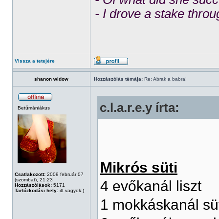
- I drove a stake throu
Vissza a tetejére
shanon widow
Hozzászólás témája:
Re: Abrak a babra!
c.l.a.r.e.y írta:
Betűmániákus
Mikrós süti
Csatlakozott:
2009 február 07
(szombat), 21:23
4 evőkanál liszt
Hozzászólások:
5171
Tartózkodási hely:
itt vagyok:)
1 mokkáskanál sü