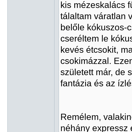
kis mézeskalács fű
tálaltam váratlan
belőle kókuszos-cso
cseréltem le kóku
kevés étcsokit, m
csokimázzal. Ezen 
született már, de
fantázia és az ízl
Remélem, valakine
néhány expressz 