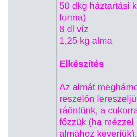
50 dkg háztartási k
forma)
8 dl víz
1,25 kg alma
Elkészítés
Az almát meghámo
reszelőn lereszeljü
ráöntünk, a cukorra
főzzük (ha mézzel 
almához keverjük).