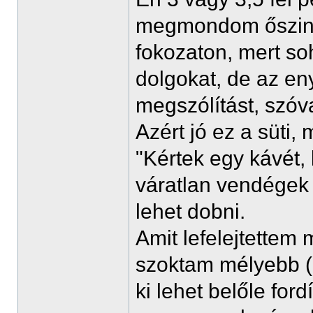
megmondom őszint
fokozaton, mert so
dolgokat, de az en
megszólítást, szóv
Azért jó ez a süti, 
"Kértek egy kávét,
váratlan vendégek
lehet dobni.
Amit lefelejtettem 
szoktam mélyebb (k
ki lehet belőle ford