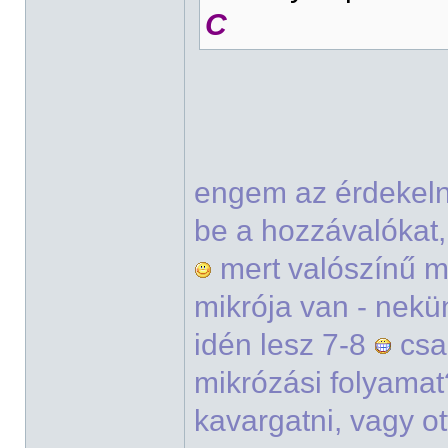
C
engem az érdekeln
be a hozzávalókat,
mert valószínű 
mikrója van - nek
idén lesz 7-8
csa
mikrózási folyamat?
kavargatni, vagy o