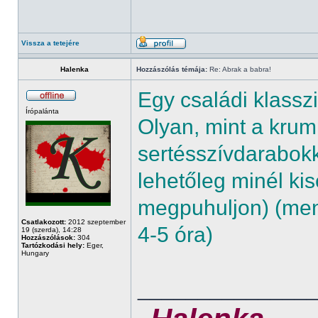
Vissza a tetejére
Halenka
Hozzászólás témája:
Re: Abrak a babra!
Egy családi klassz
Írópalánta
Olyan, mint a krump
sertésszívdarabokk
lehetőleg minél k
megpuhuljon) (menny
Csatlakozott:
2012 szeptember
4-5 óra)
19 (szerda), 14:28
Hozzászólások:
304
Tartózkodási hely:
Eger,
Hungary
______________