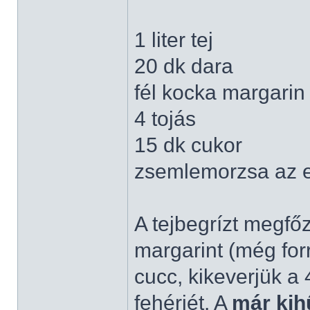
1 liter tej
20 dk dara
fél kocka margarin
4 tojás
15 dk cukor
zsemlemorzsa az 
A tejbegrízt megfő
margarint (még for
cucc, kikeverjük a 
fehérjét. A
már kih