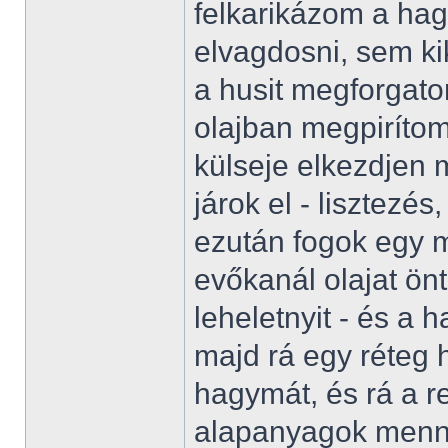
felkarikázom a ha
elvagdosni, sem kik
a husit megforgato
olajban megpirítom
külseje elkezdjen
járok el - lisztezés, 
ezután fogok egy m
evőkanál olajat önt
leheletnyit - és a
majd rá egy réteg 
hagymát, és rá a re
alapanyagok menn