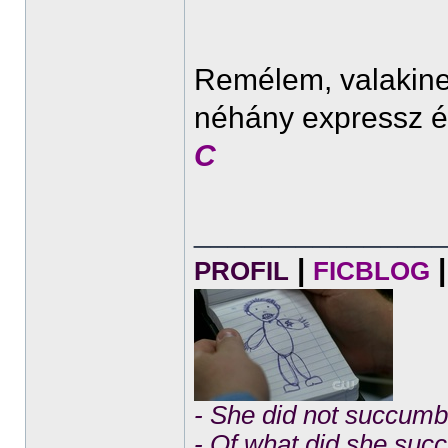
Remélem, valakine
néhány expressz é
C
______________
|
|
PROFIL
FICBLOG
- She did not succumb 
- Of what did she su