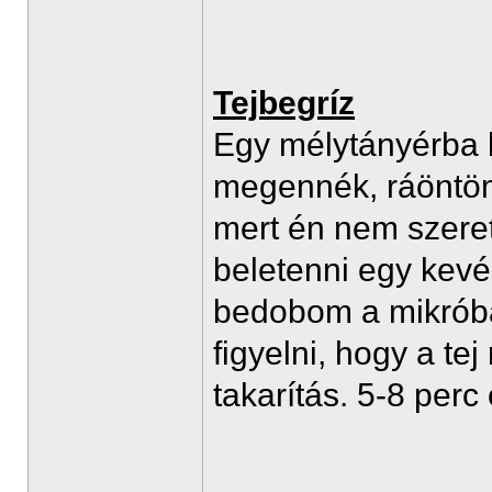
Tejbegríz
Egy mélytányérba b
megennék, ráöntöm a
mert én nem szeret
beletenni egy kev
bedobom a mikróba 
figyelni, hogy a te
takarítás. 5-8 perc