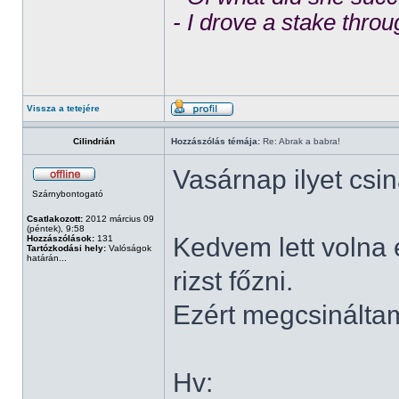
- I drove a stake throu
Vissza a tetejére
Cilindrián
Hozzászólás témája:
Re: Abrak a babra!
Vasárnap ilyet csin
Szárnybontogató
Csatlakozott:
2012 március 09
(péntek), 9:58
Kedvem lett volna 
Hozzászólások:
131
Tartózkodási hely:
Valóságok
határán...
rizst főzni.
Ezért megcsináltam
Hv: