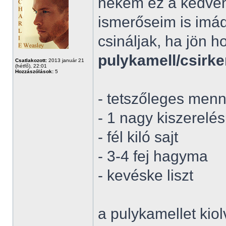
nekem ez a kedven
ismerőseim is imádj
csináljak, ha jön 
pulykamell/csirk
Csatlakozott:
2013 január 21
(hétfő), 22:01
Hozzászólások:
5
- tetszőleges menn
- 1 nagy kiszerelé
- fél kiló sajt
- 3-4 fej hagyma
- kevéske liszt
a pulykamellet kiol