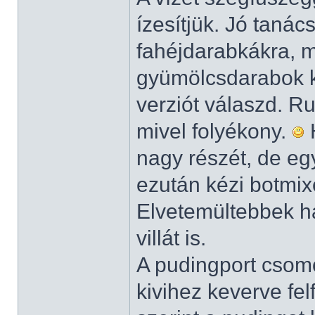
ízesítjük. Jó tanác
fahéjdarabkákra, m
gyümölcsdarabok kö
verziót válaszd. 
mivel folyékony.
H
nagy részét, de eg
ezután kézi botmix
Elvetemültebbek h
villát is.
A pudingport csomó
kivihez keverve fe