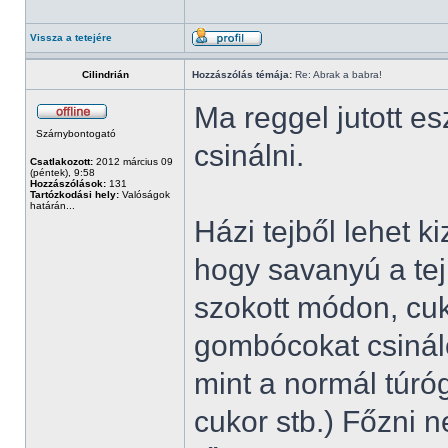
Vissza a tetejére
Cilindrián
Hozzászólás témája:
Re: Abrak a babra!
Ma reggel jutott 
Szárnybontogató
csinálni.
Csatlakozott:
2012 március 09
(péntek), 9:58
Hozzászólások:
131
Tartózkodási hely:
Valóságok
határán...
Házi tejből lehet 
hogy savanyú a tej,
szokott módon, cuk
gombócokat csinál
mint a normál túróg
cukor stb.) Főzni n