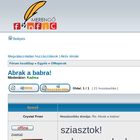
Belépés
Megválaszolatlan hozzászólások
|
Aktív témák
Fórum kezdőlap
»
Egyéb
»
Offtopicok
Abrak a babra!
Moderátor:
Kadma
Oldal:
1
/
1
[ 21 hozzászólás ]
Szerző
Crystal Frost
Hozzászólás témája:
Re: Abrak a babra!
sziasztok!
Zöldfülű