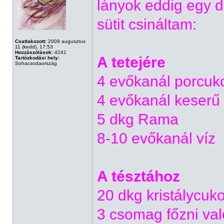
lányok eddig egy d
sütit csináltam:
Csatlakozott:
2009 augusztus
11 (kedd), 17:53
Hozzászólások:
4241
A tetejére
Tartózkodási hely:
Sohacsodaország
4 evőkanál porcuk
4 evőkanál keserű
5 dkg Rama
8-10 evőkanál víz
A tésztához
20 dkg kristálycuko
3 csomag főzni val