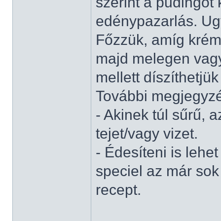
szerint a pudingot 
edénypazarlás. Ugy
Főzzük, amíg krém
majd melegen vagy 
mellett díszíthetjük
További megjegyz
- Akinek túl sűrű,
tejet/vagy vizet.
- Édesíteni is lehe
speciel az már sok 
recept.