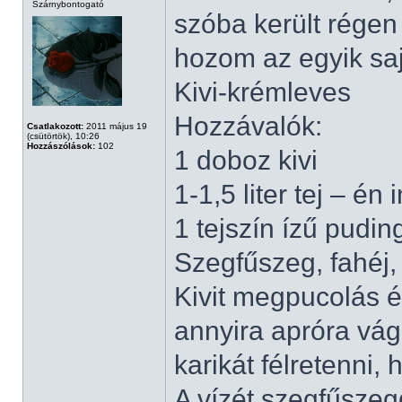
Szárnybontogató
szóba került régen
hozom az egyik sa
Kivi-krémleves
Hozzávalók:
Csatlakozott:
2011 május 19
(csütörtök), 10:26
Hozzászólások:
102
1 doboz kivi
1-1,5 liter tej – én
1 tejszín ízű pudin
Szegfűszeg, fahéj, 
Kivit megpucolás é
annyira apróra vág
karikát félretenni,
A vízét szegfűszegg