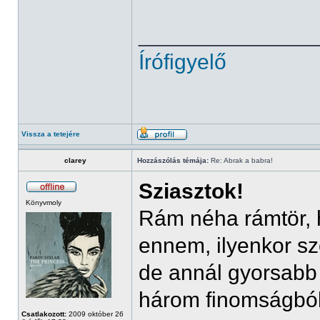
______________
Írófigyelő
Vissza a tetejére
clarey
Hozzászólás témája:
Re: Abrak a babra!
Sziasztok!
Könyvmoly
Rám néha rámtör,
ennem, ilyenkor sz
de annál gyorsabb
három finomságból
Csatlakozott:
2009 október 26