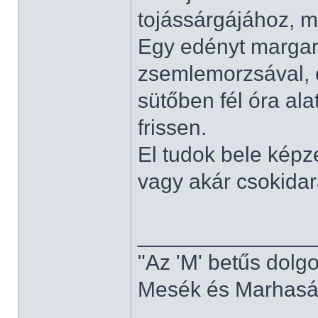
tojássárgájához, m
Egy edényt margar
zsemlemorzsával, é
sütőben fél óra ala
frissen.
El tudok bele képz
vagy akár csokidara
______________
"Az 'M' betűs dolg
Mesék és Marhaság