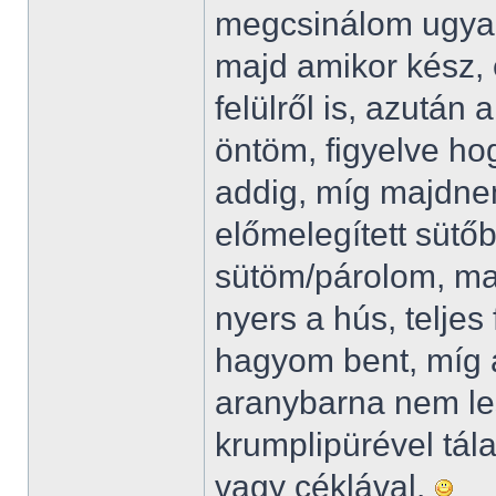
megcsinálom ugyan
majd amikor kész, 
felülről is, azután
öntöm, figyelve h
addig, míg majdnem
előmelegített sütő
sütöm/párolom, ma
nyers a hús, teljes
hagyom bent, míg 
aranybarna nem le
krumplipürével tál
vagy céklával.