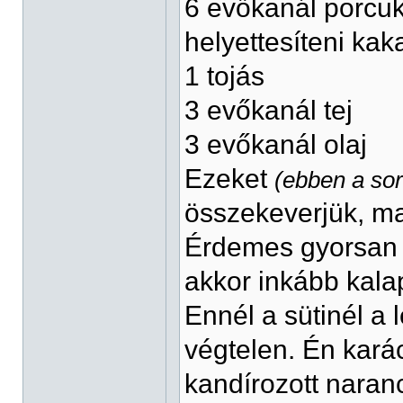
6 evőkanál porcukor
helyettesíteni ka
1 tojás
3 evőkanál tej
3 evőkanál olaj
Ezeket
(ebben a so
összekeverjük, ma
Érdemes gyorsan 
akkor inkább kala
Ennél a sütinél a
végtelen. Én kará
kandírozott naranc