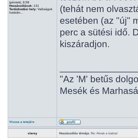
(péntek), 9:58
(tehát nem olvaszt
Hozzászólások:
131
Tartózkodási hely:
Valóságok
határán...
esetében (az "új" 
perc a sütési idő. 
kiszáradjon.
______________
"Az 'M' betűs dolg
Mesék és Marhaság
Vissza a tetejére
clarey
Hozzászólás témája:
Re: Abrak a babra!