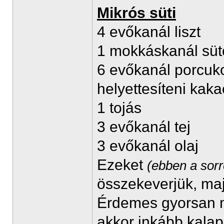
Mikrós süti
4 evőkanál liszt
1 mokkáskanál süt
6 evőkanál porcukor 
helyettesíteni kak
1 tojás
3 evőkanál tej
3 evőkanál olaj
Ezeket
(ebben a sor
összekeverjük, maj
Érdemes gyorsan m
akkor inkább kalap