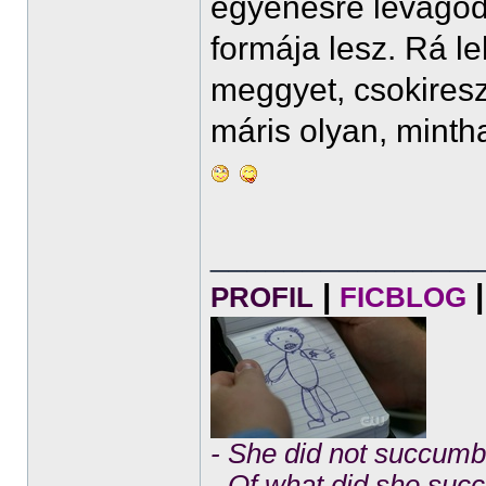
egyenesre levágod 
formája lesz. Rá le
meggyet, csokiresz
máris olyan, minth
______________
|
|
PROFIL
FICBLOG
- She did not succumb 
- Of what did she su