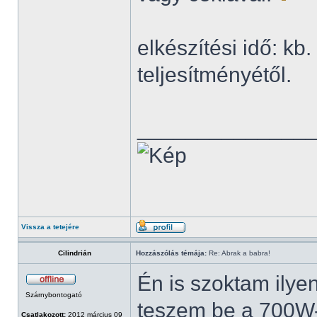
elkészítési idő: kb
teljesítményétől.
______________
Vissza a tetejére
Cilindrián
Hozzászólás témája:
Re: Abrak a babra!
Én is szoktam ilyen
Szárnybontogató
teszem be a 700W-
Csatlakozott:
2012 március 09