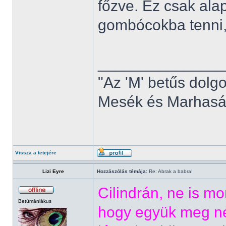
főzve. Ez csak ala
gombócokba tenni, 
______________
"Az 'M' betűs dolg
Mesék és Marhaság
Vissza a tetejére
Lizi Eyre
Hozzászólás témája:
Re: Abrak a babra!
Cilindrán, ne is m
Betűmániákus
hogy együk meg né