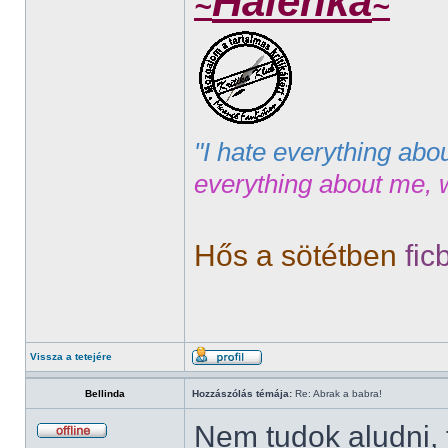
Halenka
~
~
"I hate everything abo
everything about me, 
Hős a sötétben
fic
Vissza a tetejére
Bellinda
Hozzászólás témája:
Re: Abrak a babra!
Nem tudok aludni, 