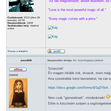
"Az Idő megsértődött, amiért elütöttem, és 
"Love is the most powerful magic of all."
Csatlakozott:
2010 július 28
"Every magic comes with a price."
(szerda), 20:59
Hozzászólások:
1909
Tartózkodási hely:
Valahol
online
Vissza a tetejére
ancsi666
Hozzászólás témája:
Re: Számítógépes játékok
Sziasztok!
Én magam inkább írok, olvasok, most mégi
Zöldfülű
Arra szeretnélek kérni benneteket, ha van
https://docs.google.com/forms/d/1q2Y6vk ..
Nem csak "gamereknek", mindenkinek!
Előre is köszönöm szépen a segítségeteke