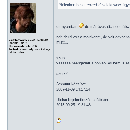
*félénken besettenkedik* valaki wow, úgym
ott nyomtam
de már évek óta nem játszo
nelf druid volt a mainkarim, de volt altkari
Csatlakozott:
2010 május 26
miatt...
(szerda), 8:03
Hozzászólások:
526
Tartózkodási hely:
munkahely,
ritkán otthon
szerk
váááááá beengedett a honlap. és nem is ez
szerk2:
Account készítve
2007-11-09 14:17:24
Utolsó bejelentkezés a játékba
2013-09-25 19:31:48