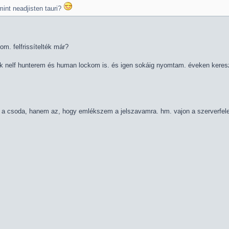
int neadjisten tauri?
m. felfrissítelték már?
nak nelf hunterem és human lockom is. és igen sokáig nyomtam. éveken keresztü
 a csoda, hanem az, hogy emlékszem a jelszavamra. hm. vajon a szerverfelen