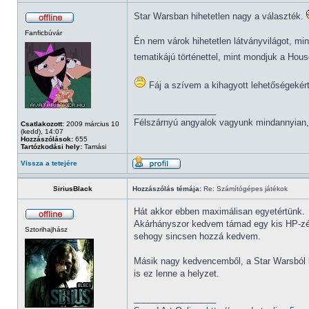
Star Warsban hihetetlen nagy a választék.
Fanficbúvár
Én nem várok hihetetlen látványvilágot, 
tematikájú történettel, mint mondjuk a Hou
Fáj a szívem a kihagyott lehetőségekért
_________________
Félszárnyú angyalok vagyunk mindannyian, e
Csatlakozott:
2009 március 10
(kedd), 14:07
Hozzászólások:
655
Tartózkodási hely:
Tamási
Vissza a tetejére
SiriusBlack
Hozzászólás témája:
Re: Számítógépes játékok
Hát akkor ebben maximálisan egyetértünk.
Akárhányszor kedvem támad egy kis HP-zésr
Sztorihajhász
sehogy sincsen hozzá kedvem.
Másik nagy kedvencemből, a Star Warsból b
is ez lenne a helyzet.
_________________