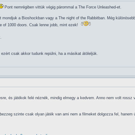
Pont nemrégiben vittük végig párommal a The Force Unleashed-et.
mint mondjuk a Bioshockban vagy a The night of the Rabbitban. Még különö
se of 1000 doors. Csak lenne jobb, mint ezek!
.
zért csak akkor tudunk repülni, ha a másikat átöleljük.
e, és játékok felé néznék, mindig elmegy a kedvem. Anno nem volt rossz vé
ezzeg szinte csak olyan játék van ami nem a filmeket dolgozza fel, hanem ú