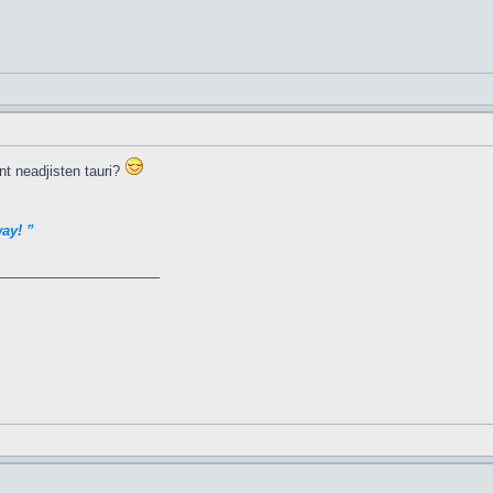
nt neadjisten tauri?
way! ”
_____________________