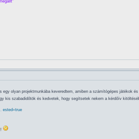
megállt"
s egy olyan projektmunkába keveredtem, amiben a számítógépes játékok és 
 egy kis szabadidőtök és kedvetek, hogy segítsetek nekem a kérdőív kitölté
. ested=true
t!