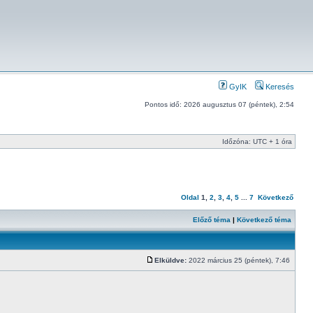
GyIK
Keresés
Pontos idő: 2026 augusztus 07 (péntek), 2:54
Időzóna: UTC + 1 óra
Oldal
1
,
2
,
3
,
4
,
5
...
7
Következő
Előző téma
|
Következő téma
Elküldve:
2022 március 25 (péntek), 7:46