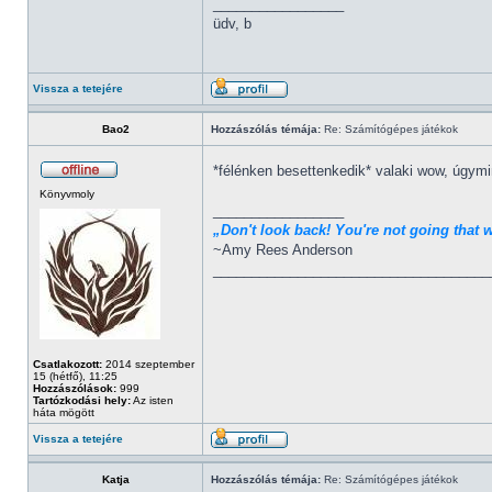
_________________
üdv, b
Vissza a tetejére
Bao2
Hozzászólás témája:
Re: Számítógépes játékok
*félénken besettenkedik* valaki wow, úgymi
Könyvmoly
_________________
„Don't look back! You're not going that 
~Amy Rees Anderson
____________________________________
Csatlakozott:
2014 szeptember
15 (hétfő), 11:25
Hozzászólások:
999
Tartózkodási hely:
Az isten
háta mögött
Vissza a tetejére
Katja
Hozzászólás témája:
Re: Számítógépes játékok