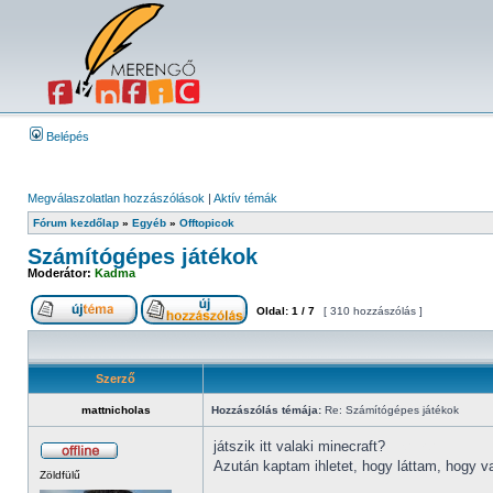
Belépés
Megválaszolatlan hozzászólások
|
Aktív témák
Fórum kezdőlap
»
Egyéb
»
Offtopicok
Számítógépes játékok
Moderátor:
Kadma
Oldal:
1
/
7
[ 310 hozzászólás ]
Szerző
mattnicholas
Hozzászólás témája:
Re: Számítógépes játékok
játszik itt valaki minecraft?
cps test
Azután kaptam ihletet, hogy láttam, hogy va
Zöldfülű