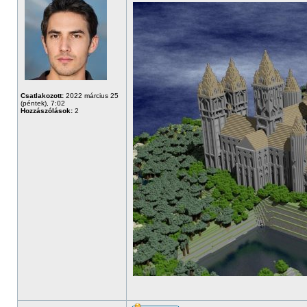
Csatlakozott:
2022 március 25
(péntek), 7:02
Hozzászólások:
2