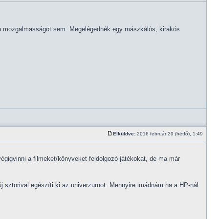
sebb mozgalmasságot sem. Megelégednék egy mászkálós, kirakós
Elküldve:
2016 február 29 (hétfő), 1:49
gigvinni a filmeket/könyveket feldolgozó játékokat, de ma már
j sztorival egészíti ki az univerzumot. Mennyire imádnám ha a HP-nál