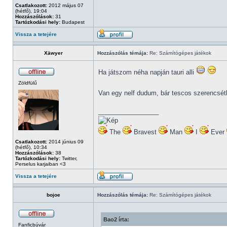
Csatlakozott:
2012 május 07
(hétfő), 19:04
Hozzászólások:
31
Tartózkodási hely:
Budapest
Vissza a tetejére
Xäwyer
Hozzászólás témája:
Re: Számítógépes játékok
Ha játszom néha napján tauri alli
Zöldfülű
Van egy nelf dudum, bár tescos szerencsétl
_________________
The
Bravest
Man
I
Ever
Csatlakozott:
2014 június 09
(hétfő), 10:34
Hozzászólások:
38
Tartózkodási hely:
Twitter,
Perselus karjaiban <3
Vissza a tetejére
bojoe
Hozzászólás témája:
Re: Számítógépes játékok
Bao2 írta:
Fanficbúvár