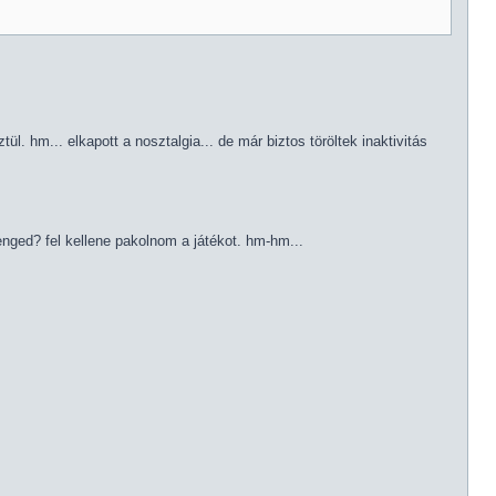
l. hm... elkapott a nosztalgia... de már biztos töröltek inaktivitás
ged? fel kellene pakolnom a játékot. hm-hm...