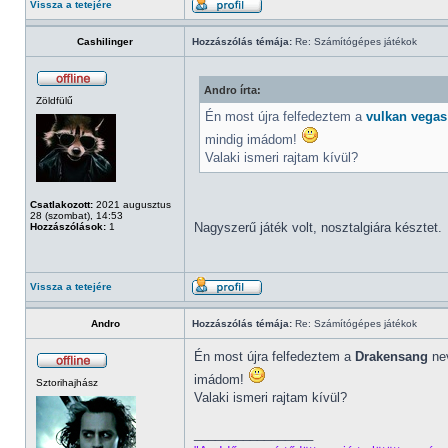
Vissza a tetejére
Cashilinger
Hozzászólás témája:
Re: Számítógépes játékok
Andro írta:
Zöldfülű
Én most újra felfedeztem a
vulkan vegas
mindig imádom!
Valaki ismeri rajtam kívül?
Csatlakozott:
2021 augusztus
28 (szombat), 14:53
Nagyszerű játék volt, nosztalgiára késztet.
Hozzászólások:
1
Vissza a tetejére
Andro
Hozzászólás témája:
Re: Számítógépes játékok
Én most újra felfedeztem a
Drakensang
nev
imádom!
Sztorihajhász
Valaki ismeri rajtam kívül?
_________________