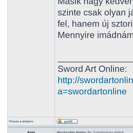
Másik nagy kedven
szinte csak olyan 
fel, hanem új sztor
Mennyire imádnám h
______________
Sword Art Online:
http://swordartonl
a=swordartonline
Vissza a tetejére
Katja
Hozzászólás témája:
Re: Számítógépes játékok