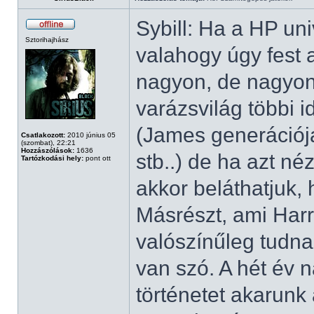
Sybill: Ha a HP un
Sztorihajhász
valahogy úgy fest 
nagyon, de nagyon 
varázsvilág többi 
(James generációja
Csatlakozott:
2010 június 05
(szombat), 22:21
Hozzászólások:
1636
stb..) de ha azt n
Tartózkodási hely:
pont ott
akkor beláthatjuk,
Másrészt, ami Harr
valószínűleg tudna
van szó. A hét év 
történetet akarunk 