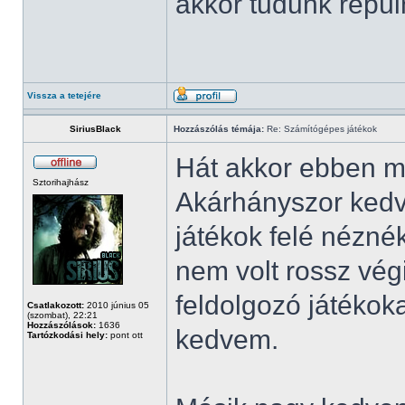
akkor tudunk repüln
Vissza a tetejére
SiriusBlack
Hozzászólás témája:
Re: Számítógépes játékok
Hát akkor ebben m
Sztorihajhász
Akárhányszor kedv
játékok felé nézn
nem volt rossz vég
feldolgozó játéko
Csatlakozott:
2010 június 05
(szombat), 22:21
Hozzászólások:
1636
kedvem.
Tartózkodási hely:
pont ott