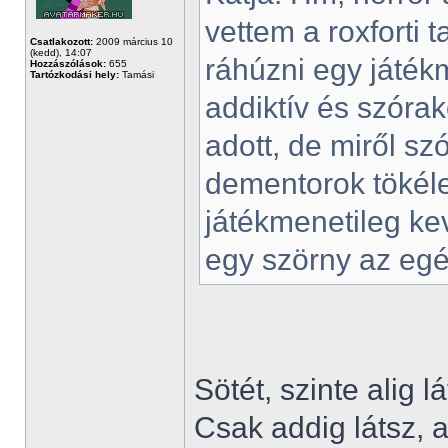
vettem a roxforti 
Csatlakozott:
2009 március 10
(kedd), 14:07
ráhúzni egy játék
Hozzászólások:
655
Tartózkodási hely:
Tamási
addiktív és szóra
adott, de miről s
dementorok tökéle
játékmenetileg ke
egy szörny az egés
Sötét, szinte alig 
Csak addig látsz,