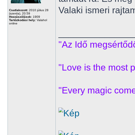
Valaki ismeri rajta
Csatlakozott:
2010 július 28
(szerda), 20:59
Hozzászólások:
1909
Tartózkodási hely:
Valahol
online
______________
"Az Idő megsértődöt
"Love is the most p
"Every magic comes