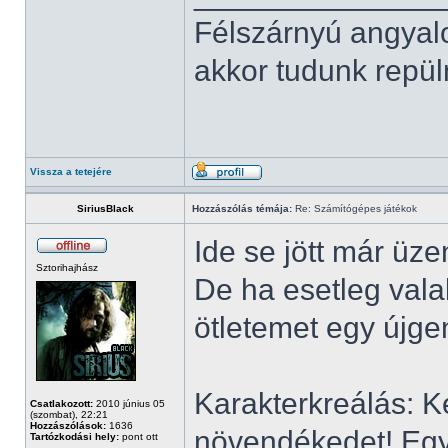
Félszárnyú angyal
akkor tudunk repüln
Vissza a tetejére
SiriusBlack
Hozzászólás témája:
Re: Számítógépes játékok
Ide se jött már üzen
Sztorihajhász
De ha esetleg vala
ötletemet egy újgen
Karakterkreálás: Ké
Csatlakozott:
2010 június 05
(szombat), 22:21
Hozzászólások:
1636
növendékedet! Egy 
Tartózkodási hely:
pont ott