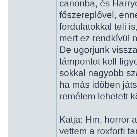
canonba, és Harry
főszereplővel, enn
fordulatokkal teli i
mert ez rendkívül 
De ugorjunk vissza
támpontot kell figy
sokkal nagyobb sz
ha más időben játs
remélem lehetett k
Katja: Hm, horror
vettem a roxforti t