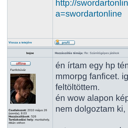
http://swordartonl
a=swordartonline
Vissza a tetejére
bojoe
Hozzászólás témája:
Re: Számítógépes játékok
én írtam egy hp té
Fanficbúvár
mmorpg fanficet. i
feltöltöttem.
én wow alapon képz
nem dolgoztam ki, c
Csatlakozott:
2010 május 26
(szerda), 8:03
Hozzászólások:
526
Tartózkodási hely:
munkahely,
ritkán otthon