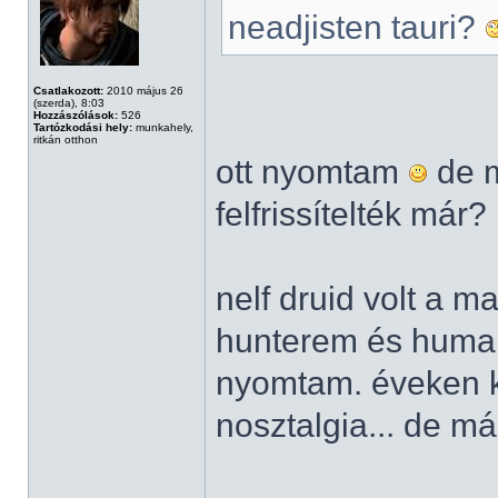
neadjisten tauri?
Csatlakozott:
2010 május 26
(szerda), 8:03
Hozzászólások:
526
Tartózkodási hely:
munkahely,
ritkán otthon
ott nyomtam
de m
felfrissítelték már?
nelf druid volt a ma
hunterem és human
nyomtam. éveken ke
nosztalgia... de már