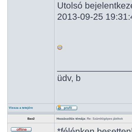
Utolsó bejelentkez
2013-09-25 19:31:
______________
üdv, b
Vissza a tetejére
Bao2
Hozzászólás témája:
Re: Számítógépes játékok
*félénken besetten