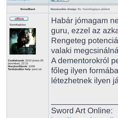
SiriusBlack
Hozzászólás témája:
Re: Számítógépes játékok
Habár jómagam nem
Sztorihajhász
guru, ezzel az azk
Rengeteg potenciál
valaki megcsinálná
A dementorokról p
Csatlakozott:
2010 június 05
(szombat), 22:21
Hozzászólások:
1636
főleg ilyen formába
Tartózkodási hely:
pont ott
létezhetnek ilyen 
______________
Sword Art Online: