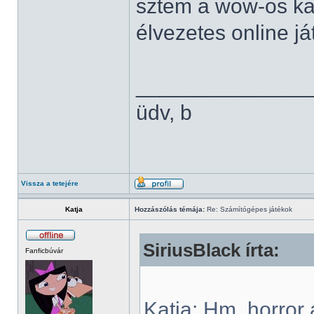
sztem a wow-os ka
élvezetes online já
______________
üdv, b
Vissza a tetejére
Katja
Hozzászólás témája:
Re: Számítógépes játékok
SiriusBlack írta:
Fanficbúvár
Katja: Hm, horror