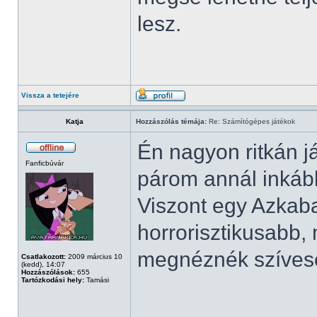
lesz.
Vissza a tetejére
Katja
Hozzászólás témája:
Re: Számítógépes játékok
Én nagyon ritkán j
Fanficbúvár
párom annál inkáb
Viszont egy Azkaba
horrorisztikusabb,
megnéznék szíves
Csatlakozott:
2009 március 10
(kedd), 14:07
Hozzászólások:
655
Tartózkodási hely:
Tamási
______________