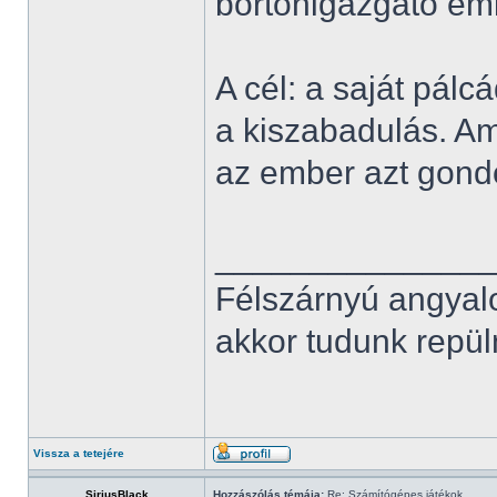
börtönigazgató eml
A cél: a saját pál
a kiszabadulás. Am
az ember azt gond
______________
Félszárnyú angyal
akkor tudunk repüln
Vissza a tetejére
SiriusBlack
Hozzászólás témája:
Re: Számítógépes játékok