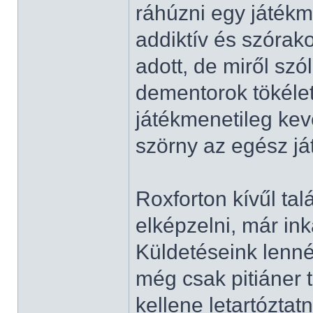
ráhúzni egy játékm
addiktív és szórak
adott, de miről sz
dementorok tökélet
játékmenetileg ke
szörny az egész ját
Roxforton kívűl ta
elképzelni, már in
Küldetéseink lenn
még csak pitiáner t
kellene letartózta