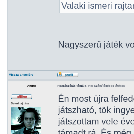
Valaki ismeri rajt
Nagyszerű játék vol
Vissza a tetejére
Andro
Hozzászólás témája:
Re: Számítógépes játékok
Én most újra felfe
Sztorihajhász
játszható, tök in
játszottam vele év
támadt rá. És még