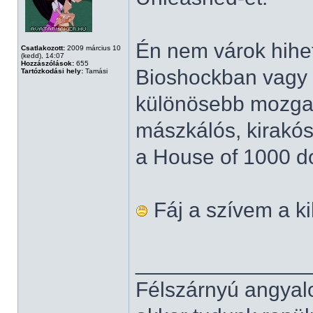
Én nem várok hihet
Csatlakozott:
2009 március 10
(kedd), 14:07
Hozzászólások:
655
Bioshockban vagy 
Tartózkodási hely:
Tamási
különösebb mozga
mászkálós, kirakós
a House of 1000 do
Fáj a szívem a ki
______________
Félszárnyú angyal