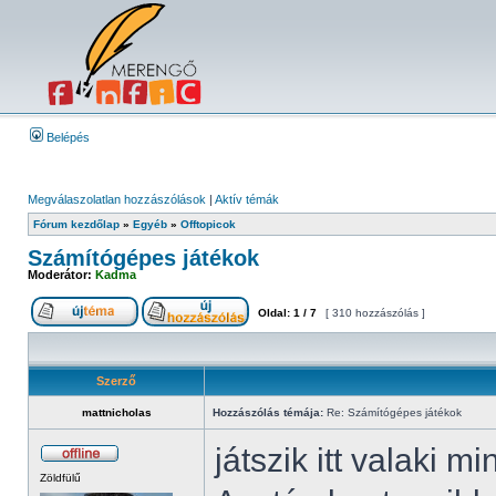
Belépés
Megválaszolatlan hozzászólások
|
Aktív témák
Fórum kezdőlap
»
Egyéb
»
Offtopicok
Számítógépes játékok
Moderátor:
Kadma
Oldal:
1
/
7
[ 310 hozzászólás ]
Szerző
mattnicholas
Hozzászólás témája:
Re: Számítógépes játékok
játszik itt valaki m
Zöldfülű