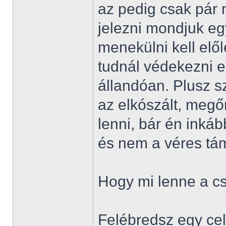
az pedig csak pár 
jelezni mondjuk eg
menekülni kell elől
tudnál védekezni e
állandóan. Plusz s
az elkószált, megőr
lenni, bár én inká
és nem a véres tá
Hogy mi lenne a 
Felébredsz egy ce