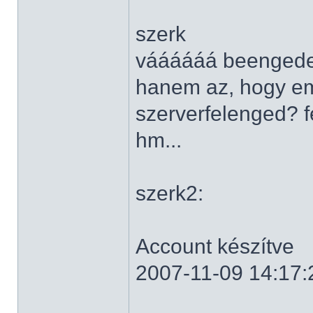
szerk
váááááá beengedet
hanem az, hogy em
szerverfelenged? f
hm...
szerk2:
Account készítve
2007-11-09 14:17: