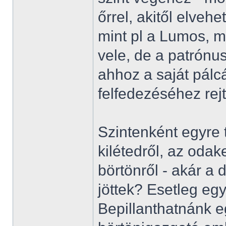
őrrel, akitől elveh
mint pl a Lumos, m
vele, de a patrón
ahhoz a saját pálc
felfedezéséhez re
Szintenként egyre t
kilétedről, az odak
börtönről - akár a
jöttek? Esetleg egy
Bepillanthatnánk e