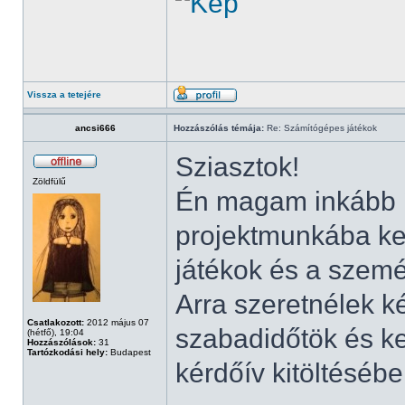
Vissza a tetejére
ancsi666
Hozzászólás témája:
Re: Számítógépes játékok
Sziasztok!
Zöldfülű
Én magam inkább í
projektmunkába k
játékok és a szemé
Arra szeretnélek k
Csatlakozott:
2012 május 07
szabadidőtök és k
(hétfő), 19:04
Hozzászólások:
31
Tartózkodási hely:
Budapest
kérdőív kitöltéséb