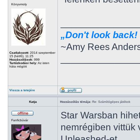
Könyvmoly
______________
„Don't look back! 
~Amy Rees Ander
Csatlakozott:
2014 szeptember
______________
15 (hétfő), 11:25
Hozzászólások:
999
Tartózkodási hely:
Az isten
háta mögött
Vissza a tetejére
Katja
Hozzászólás témája:
Re: Számítógépes játékok
Star Warsban hihet
Fanficbúvár
nemrégiben vittük
Unleashed-et.