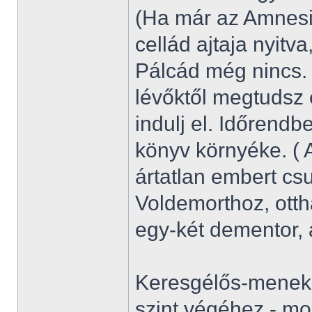
(Ha már az Amnesiá
cellád ajtaja nyitva
Pálcád még nincs.
lévőktől megtudsz 
indulj el. Időrend
könyv környéke. ( 
ártatlan embert csu
Voldemorthoz, ott
egy-két dementor, a
Keresgélős-menekül
szint végéhez - mon