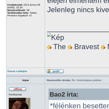
elején elmentem er
Csatlakozott:
2014 június 09
Jelenleg nincs kive
(hétfő), 10:34
Hozzászólások:
38
Tartózkodási hely:
Twitter,
Perselus karjaiban <3
______________
The
Bravest
Vissza a tetejére
bojoe
Hozzászólás témája:
Re: Számítógépes játékok
Bao2 írta:
Fanficbúvár
*félénken besette