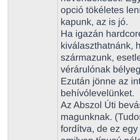
opció tökéletes le
kapunk, az is jó.
Ha igazán hardcore
kiválaszthatnánk,
származunk, esetl
vérárulónak bélye
Ezután jönne az in
behívólevelünket.
Az Abszol Úti bevá
magunknak. (Tudom
fordítva, de ez egy