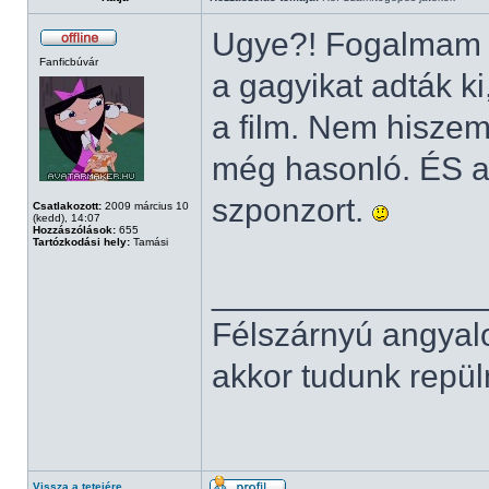
Ugye?! Fogalmam s
Fanficbúvár
a gagyikat adták k
a film. Nem hiszem
még hasonló. ÉS a
szponzort.
Csatlakozott:
2009 március 10
(kedd), 14:07
Hozzászólások:
655
Tartózkodási hely:
Tamási
______________
Félszárnyú angyal
akkor tudunk repüln
Vissza a tetejére