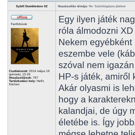
Sybill Dumbledore 02
Hozzászólás témája:
Re: Számítógépes játékok
Egy ilyen játék na
Fanficbúvár
róla álmodozni XD
Nekem egyébként ki
eszembe vele (kábé
szóval nem igazán
Csatlakozott:
2014 május 16
HP-s játék, amiről
(péntek), 15:26
Hozzászólások:
767
Tartózkodási hely:
Hell's
Kitchen
Akár olyasmi is lehe
hogy a karakterekn
kalandjai, de úgy 
életébe is. Így jo
mégse lehetne telj