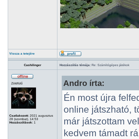
Vissza a tetejére
Cashilinger
Hozzászólás témája:
Re: Számítógépes játékok
Andro írta:
Zöldfülű
Én most újra felf
online játszható,
Csatlakozott:
2021 augusztus
már játszottam vel
28 (szombat), 14:53
Hozzászólások:
1
kedvem támadt rá