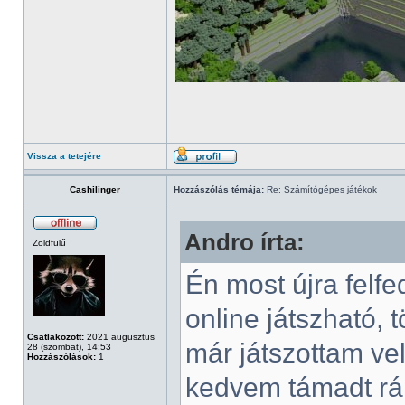
Vissza a tetejére
Cashilinger
Hozzászólás témája:
Re: Számítógépes játékok
Andro írta:
Zöldfülű
Én most újra felf
online játszható,
Csatlakozott:
2021 augusztus
már játszottam vel
28 (szombat), 14:53
Hozzászólások:
1
kedvem támadt rá