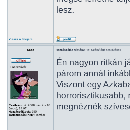
lesz.
Vissza a tetejére
Katja
Hozzászólás témája:
Re: Számítógépes játékok
Én nagyon ritkán j
Fanficbúvár
párom annál inkáb
Viszont egy Azkaba
horrorisztikusabb,
megnéznék szíves
Csatlakozott:
2009 március 10
(kedd), 14:07
Hozzászólások:
655
Tartózkodási hely:
Tamási
______________