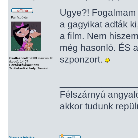
Ugye?! Fogalmam s
Fanficbúvár
a gagyikat adták k
a film. Nem hiszem
még hasonló. ÉS a
szponzort.
Csatlakozott:
2009 március 10
(kedd), 14:07
Hozzászólások:
655
Tartózkodási hely:
Tamási
______________
Félszárnyú angyal
akkor tudunk repüln
Vissza a tetejére