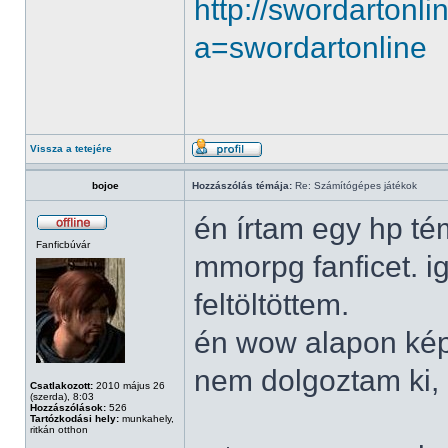
http://swordartonl
a=swordartonline
Vissza a tetejére
bojoe
Hozzászólás témája:
Re: Számítógépes játékok
én írtam egy hp té
Fanficbúvár
mmorpg fanficet. i
feltöltöttem.
én wow alapon képz
nem dolgoztam ki, c
Csatlakozott:
2010 május 26
(szerda), 8:03
Hozzászólások:
526
Tartózkodási hely:
munkahely,
ritkán otthon