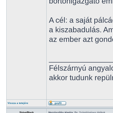
börtönigazgató eml
A cél: a saját pál
a kiszabadulás. Am
az ember azt gond
______________
Félszárnyú angyal
akkor tudunk repüln
Vissza a tetejére
SiriusBlack
Hozzászólás témája:
Re: Számítógépes játékok