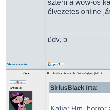
sztem a wow-os ka
élvezetes online já
______________
üdv, b
Vissza a tetejére
Katja
Hozzászólás témája:
Re: Számítógépes játékok
SiriusBlack írta:
Fanficbúvár
Katja: Hm, horror