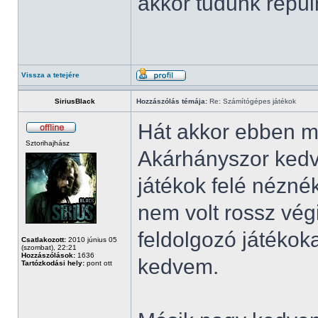
akkor tudunk repüln
Vissza a tetejére
SiriusBlack
Hozzászólás témája:
Re: Számítógépes játékok
Hát akkor ebben m
Sztorihajhász
Akárhányszor kedv
játékok felé nézn
nem volt rossz vég
feldolgozó játéko
Csatlakozott:
2010 június 05
(szombat), 22:21
Hozzászólások:
1636
kedvem.
Tartózkodási hely:
pont ott