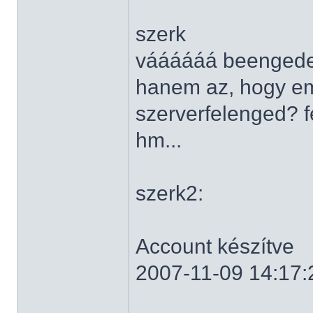
szerk
váááááá beengedet
hanem az, hogy em
szerverfelenged? f
hm...
szerk2:
Account készítve
2007-11-09 14:17: