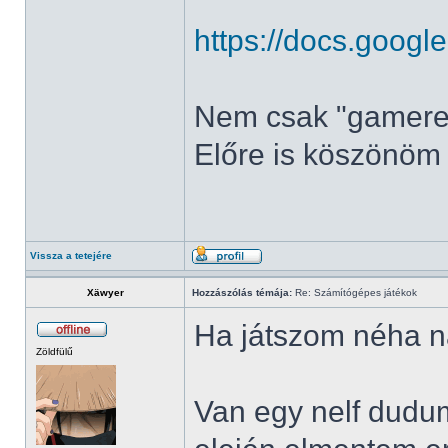
https://docs.googl
Nem csak "gamere
Előre is köszönöm
Vissza a tetejére
Xäwyer
Hozzászólás témája:
Re: Számítógépes játékok
Ha játszom néha na
Zöldfülű
Van egy nelf dudum