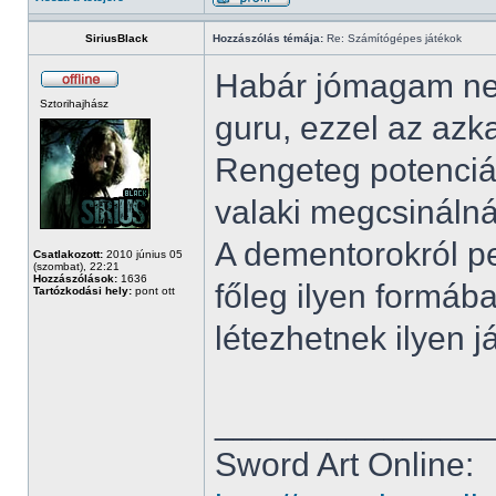
SiriusBlack
Hozzászólás témája:
Re: Számítógépes játékok
Habár jómagam nem
Sztorihajhász
guru, ezzel az azk
Rengeteg potenciál
valaki megcsinálná
A dementorokról p
Csatlakozott:
2010 június 05
(szombat), 22:21
Hozzászólások:
1636
főleg ilyen formába
Tartózkodási hely:
pont ott
létezhetnek ilyen 
______________
Sword Art Online: