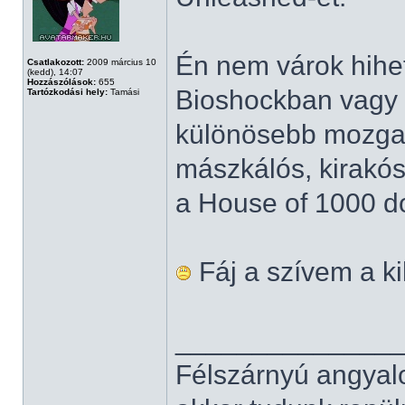
Én nem várok hihet
Csatlakozott:
2009 március 10
(kedd), 14:07
Hozzászólások:
655
Bioshockban vagy 
Tartózkodási hely:
Tamási
különösebb mozga
mászkálós, kirakós
a House of 1000 do
Fáj a szívem a ki
______________
Félszárnyú angyal