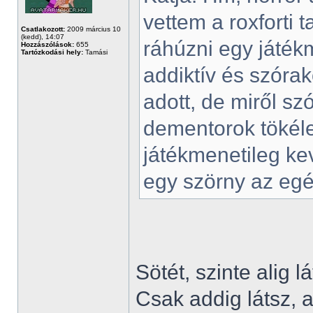
vettem a roxforti 
Csatlakozott:
2009 március 10
(kedd), 14:07
ráhúzni egy játék
Hozzászólások:
655
Tartózkodási hely:
Tamási
addiktív és szóra
adott, de miről s
dementorok tökéle
játékmenetileg ke
egy szörny az egés
Sötét, szinte alig 
Csak addig látsz,