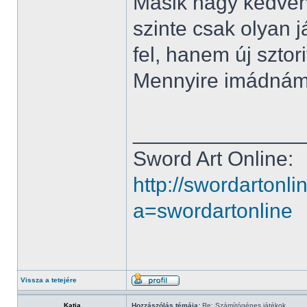
Másik nagy kedven
szinte csak olyan 
fel, hanem új sztor
Mennyire imádnám h
______________
Sword Art Online:
http://swordartonl
a=swordartonline
Vissza a tetejére
Katja
Hozzászólás témája:
Re: Számítógépes játékok