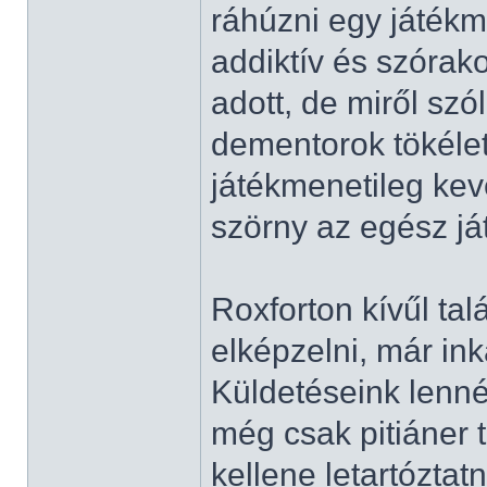
ráhúzni egy játékm
addiktív és szórak
adott, de miről sz
dementorok tökélet
játékmenetileg ke
szörny az egész ját
Roxforton kívűl ta
elképzelni, már in
Küldetéseink lenn
még csak pitiáner t
kellene letartózta