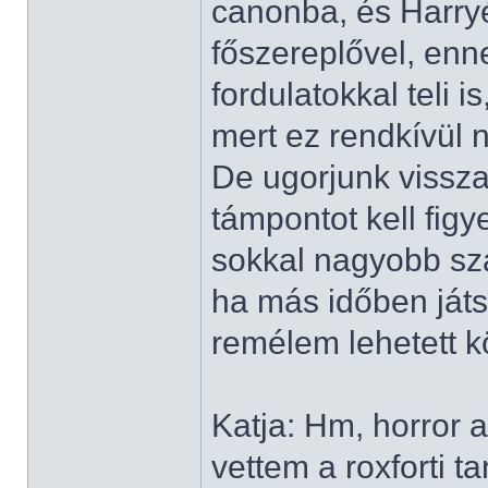
canonba, és Harry
főszereplővel, enn
fordulatokkal teli i
mert ez rendkívül 
De ugorjunk vissza
támpontot kell figy
sokkal nagyobb sz
ha más időben játs
remélem lehetett k
Katja: Hm, horror
vettem a roxforti t