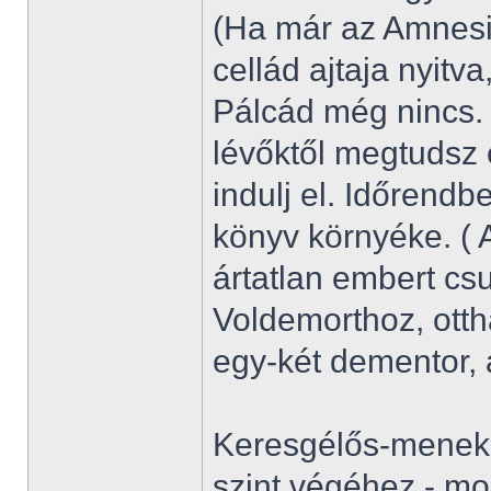
(Ha már az Amnesiá
cellád ajtaja nyitva
Pálcád még nincs.
lévőktől megtudsz 
indulj el. Időrend
könyv környéke. ( 
ártatlan embert csu
Voldemorthoz, ott
egy-két dementor, a
Keresgélős-menekül
szint végéhez - mon