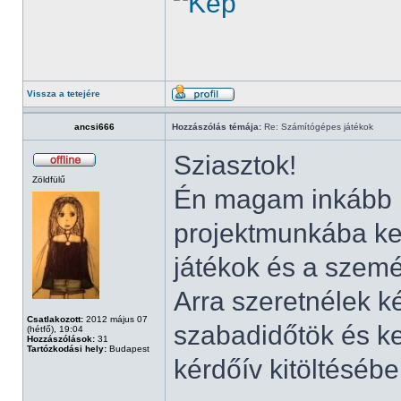
Vissza a tetejére
ancsi666
Hozzászólás témája:
Re: Számítógépes játékok
Sziasztok!
Zöldfülű
Én magam inkább í
projektmunkába k
játékok és a szemé
Arra szeretnélek k
Csatlakozott:
2012 május 07
szabadidőtök és k
(hétfő), 19:04
Hozzászólások:
31
Tartózkodási hely:
Budapest
kérdőív kitöltéséb