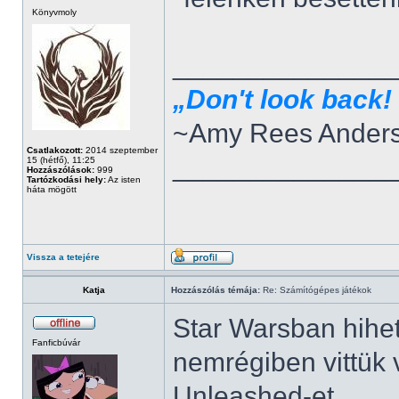
Könyvmoly
______________
„Don't look back! 
~Amy Rees Ander
Csatlakozott:
2014 szeptember
______________
15 (hétfő), 11:25
Hozzászólások:
999
Tartózkodási hely:
Az isten
háta mögött
Vissza a tetejére
Katja
Hozzászólás témája:
Re: Számítógépes játékok
Star Warsban hihet
Fanficbúvár
nemrégiben vittük
Unleashed-et.