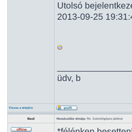
Utolsó bejelentkez
2013-09-25 19:31:
______________
üdv, b
Vissza a tetejére
Bao2
Hozzászólás témája:
Re: Számítógépes játékok
*félénken besetten