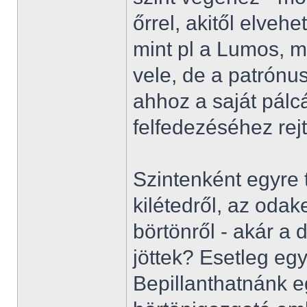
őrrel, akitől elveh
mint pl a Lumos, m
vele, de a patrón
ahhoz a saját pálc
felfedezéséhez re
Szintenként egyre t
kilétedről, az odak
börtönről - akár a
jöttek? Esetleg egy
Bepillanthatnánk e