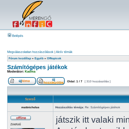
Belépés
Megválaszolatlan hozzászólások
|
Aktív témák
Fórum kezdőlap
»
Egyéb
»
Offtopicok
Számítógépes játékok
Moderátor:
Kadma
Oldal:
1
/
7
[ 310 hozzászólás ]
Szerző
mattnicholas
Hozzászólás témája:
Re: Számítógépes játékok
játszik itt valaki m
Zöldfülű