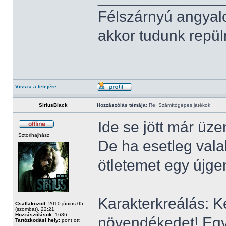
Félszárnyú angyal
akkor tudunk repüln
Vissza a tetejére
SiriusBlack
Hozzászólás témája:
Re: Számítógépes játékok
Ide se jött már üzen
Sztorihajhász
De ha esetleg vala
ötletemet egy újgen
Karakterkreálás: Ké
Csatlakozott:
2010 június 05
(szombat), 22:21
Hozzászólások:
1636
növendékedet! Egy 
Tartózkodási hely:
pont ott