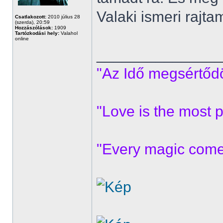
Valaki ismeri rajta
Csatlakozott:
2010 július 28
(szerda), 20:59
Hozzászólások:
1909
Tartózkodási hely:
Valahol
online
______________
"Az Idő megsértődöt
"Love is the most p
"Every magic comes