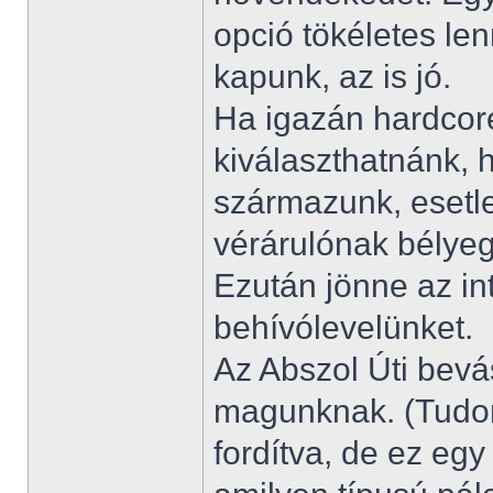
opció tökéletes le
kapunk, az is jó.
Ha igazán hardcore
kiválaszthatnánk,
származunk, esetl
vérárulónak bélye
Ezután jönne az in
behívólevelünket.
Az Abszol Úti bevá
magunknak. (Tudom
fordítva, de ez egy