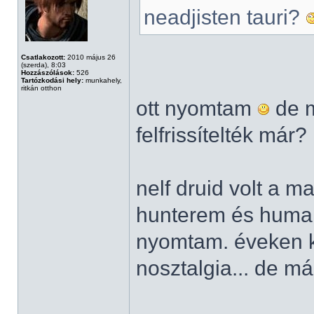
neadjisten tauri?
Csatlakozott:
2010 május 26
(szerda), 8:03
Hozzászólások:
526
Tartózkodási hely:
munkahely,
ritkán otthon
ott nyomtam
de m
felfrissítelték már?
nelf druid volt a ma
hunterem és human
nyomtam. éveken ke
nosztalgia... de már