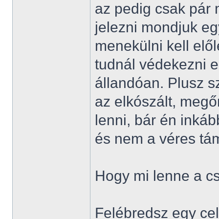
az pedig csak pár 
jelezni mondjuk eg
menekülni kell elől
tudnál védekezni e
állandóan. Plusz s
az elkószált, megőr
lenni, bár én inká
és nem a véres tá
Hogy mi lenne a 
Felébredsz egy ce