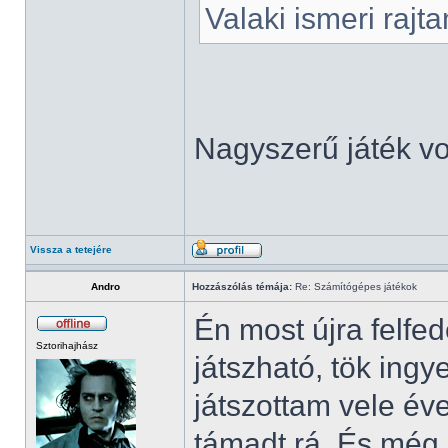
Valaki ismeri rajt
Nagyszerű játék vol
Vissza a tetejére
Andro
Hozzászólás témája:
Re: Számítógépes játékok
Én most újra felfe
Sztorihajhász
játszható, tök in
játszottam vele év
támadt rá. És még