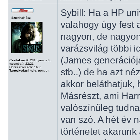
Sybill: Ha a HP un
Sztorihajhász
valahogy úgy fest 
nagyon, de nagyon 
varázsvilág többi 
(James generációja
Csatlakozott:
2010 június 05
(szombat), 22:21
Hozzászólások:
1636
stb..) de ha azt n
Tartózkodási hely:
pont ott
akkor beláthatjuk,
Másrészt, ami Harr
valószínűleg tudna
van szó. A hét év 
történetet akarunk 