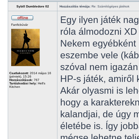
Sybill Dumbledore 02
Hozzászólás témája:
Re: Számítógépes játékok
Egy ilyen játék na
Fanficbúvár
róla álmodozni XD
Nekem egyébként ki
eszembe vele (kábé
szóval nem igazán
Csatlakozott:
2014 május 16
HP-s játék, amiről
(péntek), 15:26
Hozzászólások:
767
Tartózkodási hely:
Hell's
Kitchen
Akár olyasmi is lehe
hogy a karakterekn
kalandjai, de úgy 
életébe is. Így jo
mégse lehetne telj