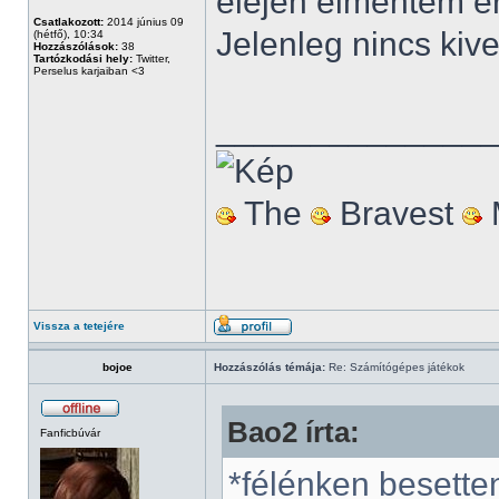
elején elmentem er
Csatlakozott:
2014 június 09
Jelenleg nincs kive
(hétfő), 10:34
Hozzászólások:
38
Tartózkodási hely:
Twitter,
Perselus karjaiban <3
______________
The
Bravest
Vissza a tetejére
bojoe
Hozzászólás témája:
Re: Számítógépes játékok
Bao2 írta:
Fanficbúvár
*félénken besette